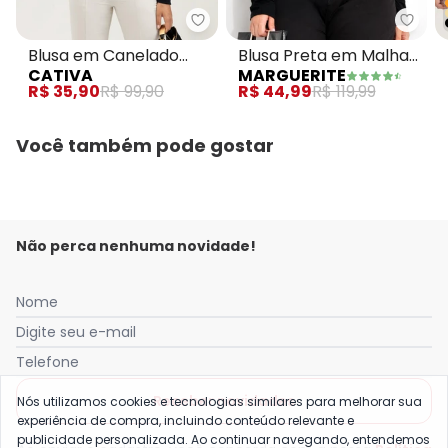
Cativa - Blusa em Canelado Pre
Margu
Blusa em Canelado
Blusa Preta em Malha
CATIVA
MARGUERITE
Preto
de Viscose
R$ 35,90
R$ 99,90
R$ 44,99
R$ 119,99
Você também pode gostar
Não perca nenhuma novidade!
Nome
Digite seu e-mail
Telefone
Receber novidades
Nós utilizamos cookies e tecnologias similares para melhorar sua
experiência de compra, incluindo conteúdo relevante e
publicidade personalizada. Ao continuar navegando, entendemos