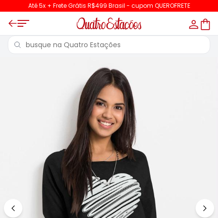
Até 5x + Frete Grátis R$499 Brasil - cupom QUEROFRETE