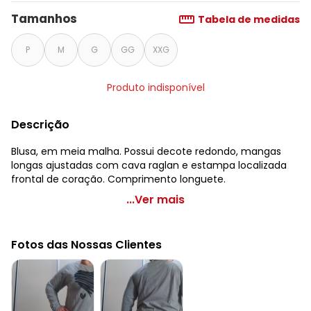
Tamanhos
Tabela de medidas
P
M
G
GG
XXG
Produto indisponível
Descrição
Blusa, em meia malha. Possui decote redondo, mangas
longas ajustadas com cava raglan e estampa localizada
frontal de coração. Comprimento longuete.
bonprix - Blusa Coração Mangas Longas Preta
...Ver mais
Código do produto: 3445489
Modelagem: Solto
Fotos das Nossas Clientes
Comprimento da manga: Longa
Modelo da manga: Ajustada
Decote frente: Redondo
Decote costas: Redondo
Complemento: Estampa frontal