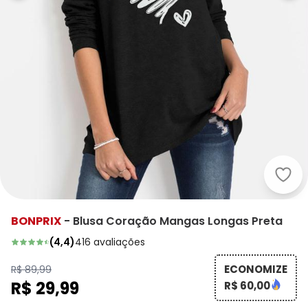
bonp
BONPRIX
-
Blusa Coração Mangas Longas Preta
(
4,4
)
416
avaliações
ECONOMIZE
R$ 89,99
R$ 29,99
R$ 60,00