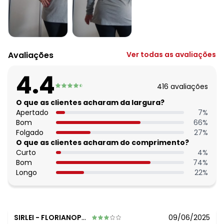
Cava: Raglan
Tecido: Meia malha
Composição: 100% algodão
Histórico de preços
Avaliações
Ver todas as avaliações
O preço apresentado abaixo é o menor oferecido em
algum dia do mês, para o menor tamanho disponível.
4.4
N/D*
agosto/2026
416
avaliações
N/D*
julho/2026
N/D*
O que as clientes acharam da largura?
junho/2026
N/D*
Apertado
7
%
maio/2026
N/D*
Bom
66
%
abril/2026
N/D*
Folgado
27
%
março/2026
N/D*
O que as clientes acharam do comprimento?
fevereiro/2026
Curto
4
%
Bom
74
%
Longo
22
%
SIRLEI
-
FLORIANOPOLIS - SC
09/06/2025