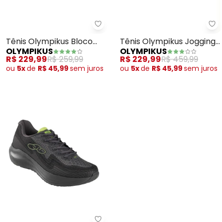
Ol
Olympikus - Tênis Olympikus B
Tênis Olympikus Jogging
Tênis Olympikus Bloco
OLYMPIKUS
OLYMPIKUS
100 (Branco)
(Chumpo)
R$ 229,99
R$ 459,99
R$ 229,99
R$ 259,99
ou
5x
de
R$ 45,99
sem
juros
ou
5x
de
R$ 45,99
sem
juros