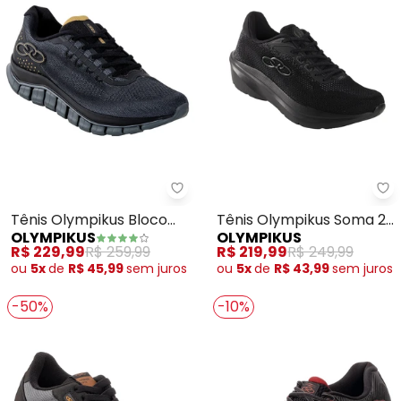
Olympikus - Tênis Olympikus Bl
Ol
Tênis Olympikus Bloco
Tênis Olympikus Soma 2
OLYMPIKUS
OLYMPIKUS
(Preto)
(Preto)
R$ 229,99
R$ 259,99
R$ 219,99
R$ 249,99
ou
5x
de
R$ 45,99
sem
juros
ou
5x
de
R$ 43,99
sem
juros
-50%
-10%