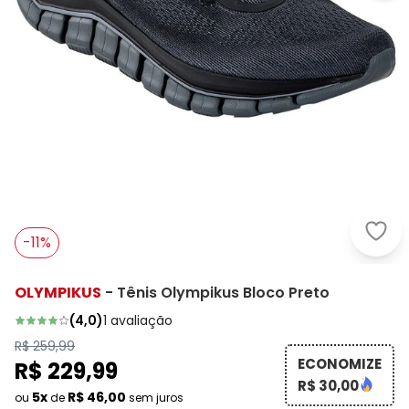
Olym
-11%
OLYMPIKUS
-
Tênis Olympikus Bloco Preto
(
4,0
)
1
avaliação
R$ 259,99
ECONOMIZE
R$ 229,99
R$ 30,00
5x
R$ 46,00
ou
de
sem juros