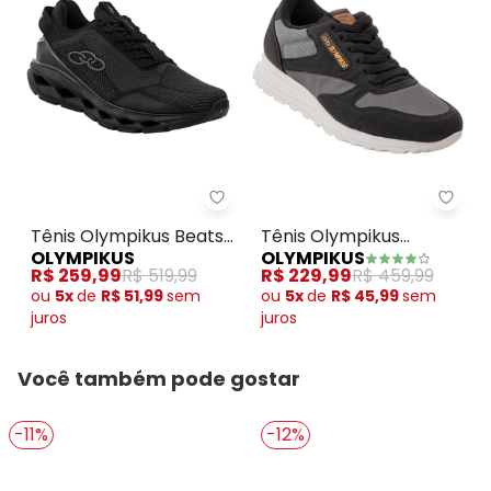
Tênis Olympikus Beats (Preto)
Tênis
Tênis Olympikus Beats
Tênis Olympikus
OLYMPIKUS
OLYMPIKUS
(Preto)
Jogging 101 Se (Preto)
R$ 259,99
R$ 519,99
R$ 229,99
R$ 459,99
ou
5x
de
R$ 51,99
sem
ou
5x
de
R$ 45,99
sem
juros
juros
Você também pode gostar
-11%
-12%