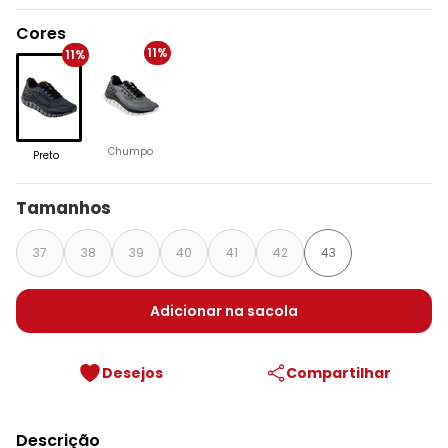
Cores
11%
11%
Chumpo
Preto
Tamanhos
37
38
39
40
41
42
43
Adicionar na sacola
Desejos
Compartilhar
Descrição