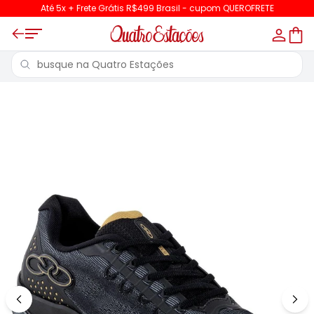
Até 5x + Frete Grátis R$499 Brasil - cupom QUEROFRETE