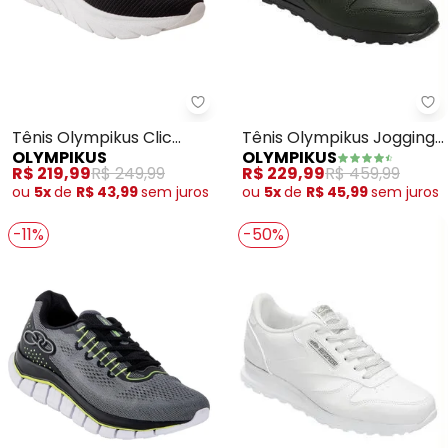
Ol
Olympikus - Tênis Olympikus Cli
Tênis Olympikus Jogging
Tênis Olympikus Clic
OLYMPIKUS
OLYMPIKUS
100 (Preto)
(Preto)
R$ 229,99
R$ 459,99
R$ 219,99
R$ 249,99
ou
5x
de
R$ 45,99
sem
juros
ou
5x
de
R$ 43,99
sem
juros
-11%
-50%