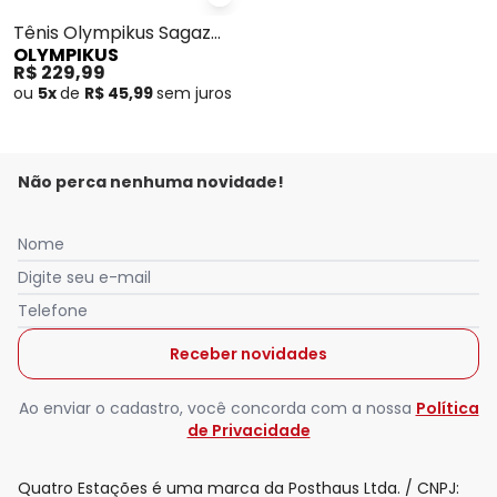
Olympikus - Tênis Olympikus Sa
Tênis Olympikus Sagaz
OLYMPIKUS
(Cinza)
R$ 229,99
ou
5x
de
R$ 45,99
sem
juros
Não perca nenhuma novidade!
Nome
Digite seu e-mail
Telefone
Receber novidades
Ao enviar o cadastro, você concorda com a nossa
Política
de Privacidade
Quatro Estações é uma marca da Posthaus Ltda. / CNPJ: