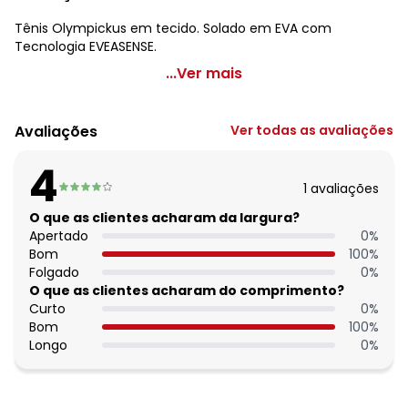
Tênis Olympickus em tecido. Solado em EVA com
Tecnologia EVEASENSE.
Olympikus - Tênis Olympikus Bloco Preto
...Ver mais
Código do produto: 3831635
Observação: Tecnologia evasense
Avaliações
Ver todas as avaliações
Material: Pvc
Composição: Pvc
4
1
avaliações
O que as clientes acharam da largura?
Apertado
0
%
Bom
100
%
Folgado
0
%
O que as clientes acharam do comprimento?
Curto
0
%
Bom
100
%
Longo
0
%