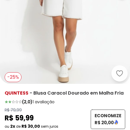
Quin
-25%
QUINTESS
-
Blusa Caracol Dourado em Malha Fria
(
2,0
)
1
avaliação
R$ 79,99
ECONOMIZE
R$ 59,99
R$ 20,00
2x
R$ 30,00
ou
de
sem juros