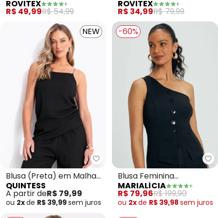
ROVITEX
ROVITEX
Verde) Rovitex
Básica (Preto)
R$ 34,99
R$ 79,99
R$ 49,99
R$ 54,99
NEW
-60%
Quintess - Blusa (Preta) em Ma
Ma
Blusa (Preta) em Malha
Blusa Feminina
QUINTESS
MARIALÍCIA
Texturizada
Assimétrica com Botões
A partir de
R$ 79,99
R$ 79,96
R$ 199,90
(Preto)
ou
2x
de
R$ 39,99
sem
juros
ou
2x
de
R$ 39,98
sem
juros