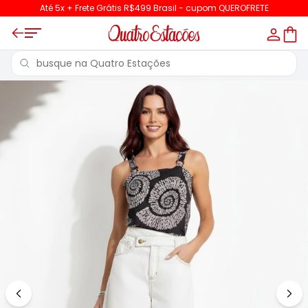
Até 5x + Frete Grátis R$499 Brasil - cupom QUEROFRETE