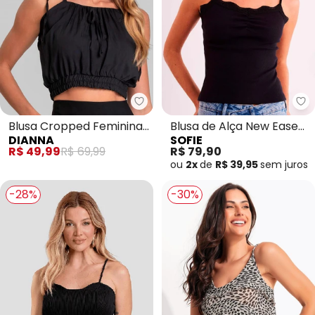
Dianna - Blusa Cropped Feminin
So
Blusa Cropped Feminina
Blusa de Alça New Ease
DIANNA
SOFIE
de Alça em Viscose
em Ribana (Preto)
R$ 49,99
R$ 69,99
R$ 79,90
(Preto)
ou
2x
de
R$ 39,95
sem
juros
-28%
-30%