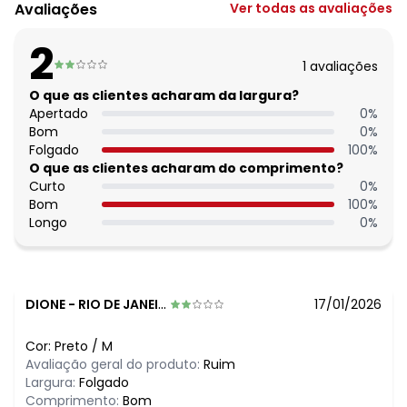
Modelagem: Justa
Avaliações
Ver todas as avaliações
Decote frente: Reto
Complemento: Alça com aviamento;
2
Comprimento: Básico
1
avaliações
Material: Malha Fria
Estação: Ano Inteiro
O que as clientes acharam da largura?
Situação de Uso: Casual
Apertado
0
%
Composição Material: 92% Poliéster, 8% Elastano
Bom
0
%
Folgado
100
%
O que as clientes acharam do comprimento?
Curto
0
%
Bom
100
%
Longo
0
%
DIONE
-
RIO DE JANEIRO - RJ
17/01/2026
Cor:
Preto
/
M
Avaliação geral do produto:
Ruim
Largura:
Folgado
Comprimento:
Bom