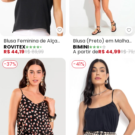
Rovitex - Blusa Feminina de Alç
Bi
Blusa Feminina de Alça
Blusa (Preto) em Malha
ROVITEX
BIMINI
em Air Flow Básica
Jacquard
R$ 44,19
R$ 89,99
A partir de
R$ 44,99
R$ 79,
(Preto)
-37%
-41%