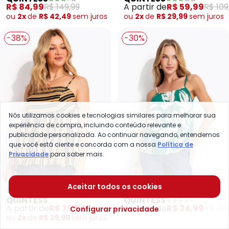
Alças para Amarrar
Plana com Cordel
R$ 84,99
R$ 149,99
A partir de
R$ 59,99
R$ 109
ou
2x
de
R$ 42,49
sem
juros
ou
2x
de
R$ 29,99
sem
juros
-38%
-30%
Nós utilizamos cookies e tecnologias similares para melhorar sua
experiência de compra, incluindo conteúdo relevante e
publicidade personalizada. Ao continuar navegando, entendemos
que você está ciente e concorda com a nossa
Política de
Privacidade
para saber mais.
Quintess - Blusa (Listrado Pret
Qu
Aceitar todos os cookies
Blusa (Listrado Preto) em
Blusa (Verde) em Malha
QUINTESS
QUINTESS
Viscose Plana
de Viscose
A partir de
R$ 79,99
R$ 129,99
A partir de
R$ 34,99
R$ 49,
Configurar privacidade
ou
2x
de
R$ 39,99
sem
juros