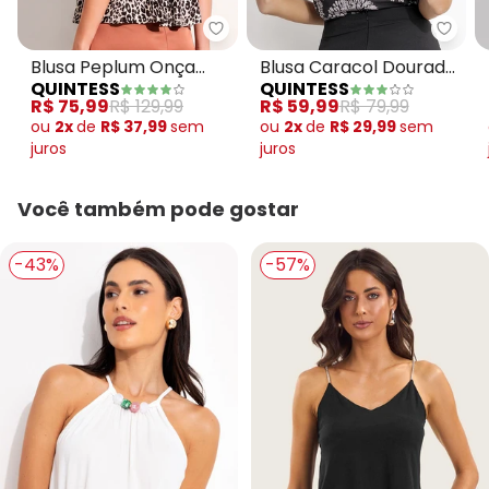
Quintess - Blusa Peplum Onça P
Quint
Blusa Peplum Onça
Blusa Caracol Dourado
QUINTESS
QUINTESS
Preta em Viscose
em Malha Fria
R$ 75,99
R$ 129,99
R$ 59,99
R$ 79,99
Plana
ou
2x
de
R$ 37,99
sem
ou
2x
de
R$ 29,99
sem
juros
juros
Você também pode gostar
-43%
-57%