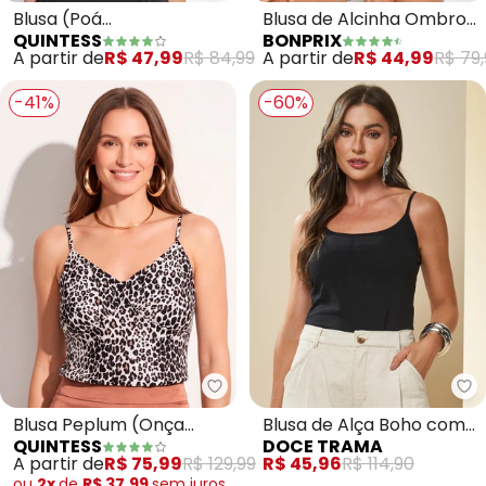
Blusa de Alcinha Ombro
Blusa (Poá
BONPRIX
QUINTESS
de Fora (Preto)
Desconstruído) em
A partir de
R$ 44,99
R$ 79,
A partir de
R$ 47,99
R$ 84,99
Malha Fria
-41%
-60%
Quintess - Blusa Peplum (Onça 
Do
Blusa Peplum (Onça
Blusa de Alça Boho com
QUINTESS
DOCE TRAMA
Preta) em Viscose Plana
Regulagem (Preto)
A partir de
R$ 75,99
R$ 129,99
R$ 45,96
R$ 114,90
ou
2x
de
R$ 37,99
sem
juros