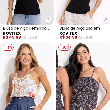
Rovitex - Blusa de Alça Feminin
Ro
Blusa de Alça Feminina
Blusa de Alça Lisa em
ROVITEX
ROVITEX
Canelada (Preto)
Poliamida Aishty (Preto)
R$ 49,99
R$ 59,99
R$ 34,99
R$ 59,99
-14%
-38%