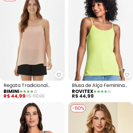
Bimini - Regata Tradicional (Ros
Ro
Regata Tradicional
Blusa de Alça Feminina
BIMINI
ROVITEX
(Rosa)
Viscotorcion Básica
R$ 44,99
R$ 59,99
R$ 44,99
(Verde)
-60%