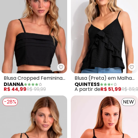
Dianna - Blusa Cropped Feminin
Qu
Blusa Cropped Feminina
Blusa (Preta) em Malha
DIANNA
QUINTESS
de Alça Regulável (Preto)
Texturizada
R$ 44,99
R$ 99,99
A partir de
R$ 51,99
R$ 89,
-28%
NEW