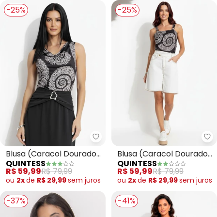
-25%
-25%
Quintess - Blusa (Caracol Dour
Qu
Blusa (Caracol Dourado)
Blusa (Caracol Dourado)
QUINTESS
QUINTESS
em Malha Fria
em Malha Fria
R$ 59,99
R$ 79,99
R$ 59,99
R$ 79,99
ou
2x
de
R$ 29,99
sem
juros
ou
2x
de
R$ 29,99
sem
juros
-37%
-41%