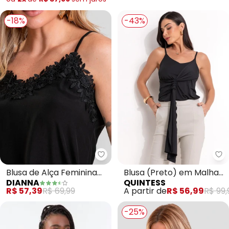
-18%
-43%
Dianna - Blusa de Alça Feminin
Qu
Blusa de Alça Feminina
Blusa (Preto) em Malha
DIANNA
QUINTESS
em Tecido Acetinado
Fria
R$ 57,39
R$ 69,99
A partir de
R$ 56,99
R$ 99,
(Preto)
-25%