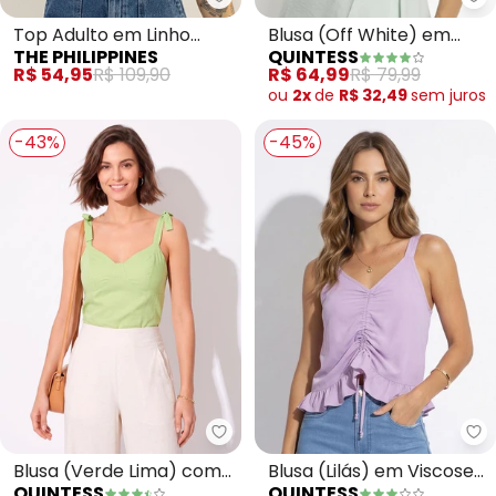
The Philippines - Top Adulto em
Qu
Top Adulto em Linho
Blusa (Off White) em
THE PHILIPPINES
QUINTESS
(Roxo)
Malha Crepe
R$ 54,95
R$ 109,90
R$ 64,99
R$ 79,99
ou
2x
de
R$ 32,49
sem
juros
-43%
-45%
Quintess - Blusa (Verde Lima) 
Qu
Blusa (Verde Lima) com
Blusa (Lilás) em Viscose
QUINTESS
QUINTESS