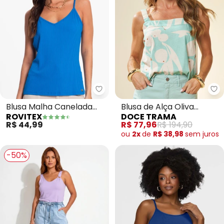
Rovitex - Blusa Malha Canelada 
Do
Blusa Malha Canelada
Blusa de Alça Oliva
ROVITEX
DOCE TRAMA
Feminina (Azul)
Estampada (Estampado)
R$ 44,99
R$ 77,96
R$ 194,90
ou
2x
de
R$ 38,98
sem
juros
-50%