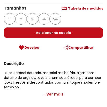
Tamanhos
Tabela de medidas
P
M
G
GG
XXG
Adicionar na sacola
Desejos
Compartilhar
Descrição
Blusa caracol dourado, material malha fria, alças com
detalhe de argolas. Leve e charmosa, é ideal para compor
looks frescos e descontraídos com um toque moderno e
feminino.
Quintess - Blusa Caracol Dourado em Malha Fria
...Ver mais
Código do produto: 3905235