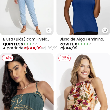
Quintess - Blusa (Lilás) com Fiv
Ro
Blusa (Lilás) com Fivela
Blusa de Alça Feminina
QUINTESS
ROVITEX
na Alça
Viscotorcion Básica
A partir de
R$ 44,99
R$ 89,99
R$ 44,99
(Azul)
-41%
-25%