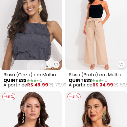
Quintess - Blusa (Cinza) em Ma
Qu
Blusa (Cinza) em Malha
Blusa (Preto) em Malha
QUINTESS
QUINTESS
Jacquard
Crepe
A partir de
R$ 49,99
R$ 79,99
A partir de
R$ 34,99
R$ 59,
-61%
-61%