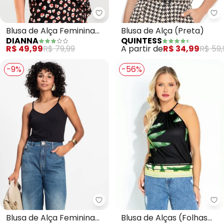
Dianna - Blusa de Alça Feminin
Qu
Blusa de Alça Feminina
Blusa de Alça (Preta)
DIANNA
QUINTESS
Estampada (Preto)
R$ 49,99
R$ 79,99
A partir de
R$ 34,99
R$ 59,
-9%
-56%
Ro
Rovitex - Blusa de Alça Feminin
Blusa de Alças (Folhas
Blusa de Alça Feminina