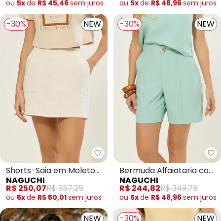
ou
5x
de
R$ 45,46
sem
juros
ou
5x
de
R$ 48,96
sem
juros
-30%
NEW
-30%
NEW
Naguchi - Shorts-Saia em Mole
Na
Shorts-Saia em Moletom
Bermuda Alfaiataria com
NAGUCHI
NAGUCHI
com Linho Cru
Nervura Verde Safari
R$ 250,07
R$ 357,25
R$ 244,82
R$ 349,75
ou
5x
de
R$ 50,01
sem
juros
ou
5x
de
R$ 48,96
sem
juros
NEW
-30%
NEW