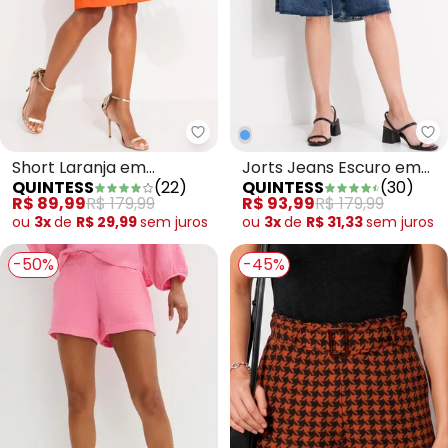
Quintess - Short Laranja em Alfa
Qu
Short Laranja em
Jorts Jeans Escuro em
QUINTESS
(
22
)
QUINTESS
(
30
)
Alfaiataria Bi Stretch
Jeans
R$ 89,99
R$ 179,99
R$ 93,99
R$ 179,99
ou
3x
de
R$ 29,99
sem
juros
ou
3x
de
R$ 31,33
sem
juros
-50%
-45%