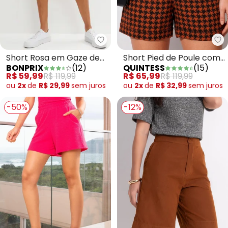
bonprix - Short Rosa em Gaze 
Qu
Short Rosa em Gaze de
Short Pied de Poule com
BONPRIX
(
12
)
QUINTESS
(
15
)
Algodão
Faixa e Fivela
R$ 59,99
R$ 119,99
R$ 65,99
R$ 119,99
ou
2x
de
R$ 29,99
sem
juros
ou
2x
de
R$ 32,99
sem
juros
-50%
-12%