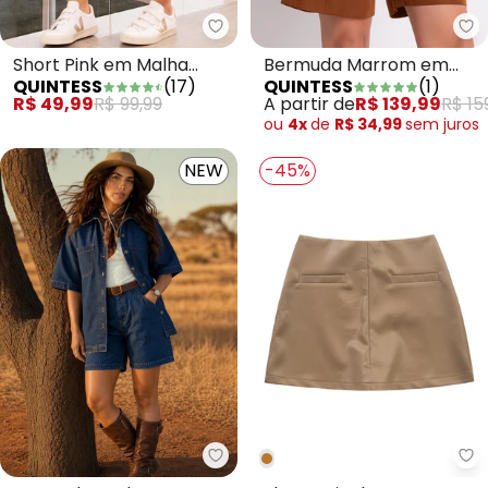
Quintess - Short Pink em Malha
Short Pink em Malha
Bermuda Marrom em
QUINTESS
(
17
)
QUINTESS
(
1
)
Jacquard
Nylon Suede
R$ 49,99
R$ 99,99
A partir de
R$ 139,99
R$ 15
ou
4x
de
R$ 34,99
sem
juros
NEW
-45%
Quintess - Bermuda Azul Escur
An