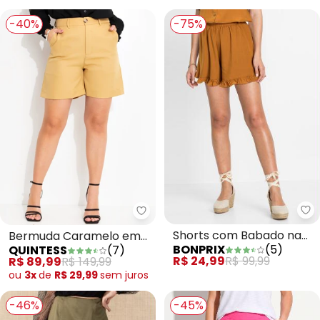
-40%
-75%
bo
Quintess - Bermuda Caramelo e
Shorts com Babado na
Bermuda Caramelo em
BONPRIX
(
5
)
QUINTESS
(
7
)
Barra Caramelo
Alfaiataria
R$ 24,99
R$ 99,99
R$ 89,99
R$ 149,99
ou
3x
de
R$ 29,99
sem
juros
-46%
-45%