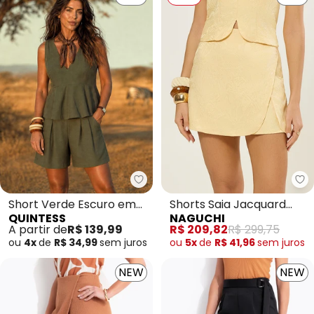
Quintess - Short Verde Escuro e
Na
Short Verde Escuro em
Shorts Saia Jacquard
QUINTESS
NAGUCHI
Tecido de Alfaiataria
Amarelo Vanilla
A partir de
R$ 139,99
R$ 209,82
R$ 299,75
ou
4x
de
R$ 34,99
sem
juros
ou
5x
de
R$ 41,96
sem
juros
NEW
NEW