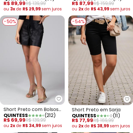
R$ 89,99
R$ 139,99
R$ 87,99
R$ 159,99
ou
3x
de
R$ 29,99
sem
juros
ou
2x
de
R$ 43,99
sem
juros
-50%
-54%
Quintess - Short Preto com Bols
Qu
Short Preto com Bolsos
Short Preto em Sarja
QUINTESS
(
212
)
QUINTESS
(
11
)
Faca e Elástico no Cós
R$ 69,99
R$ 139,99
R$ 77,99
R$ 169,99
ou
2x
de
R$ 34,99
sem
juros
ou
2x
de
R$ 38,99
sem
juros