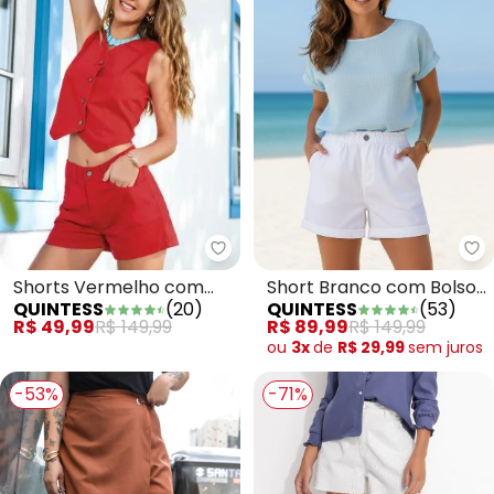
Quintess - Shorts Vermelho co
Qu
Shorts Vermelho com
Short Branco com Bolsos
QUINTESS
(
20
)
QUINTESS
(
53
)
Bolsos
e Elástico na Cintura
R$ 49,99
R$ 149,99
R$ 89,99
R$ 149,99
ou
3x
de
R$ 29,99
sem
juros
-53%
-71%