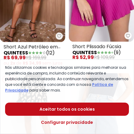
Qu
Quintess - Short Azul Petróleo 
Short Plissado Fúcsia
Short Azul Petróleo em
QUINTESS
(
9
)
QUINTESS
(
12
)
Viscose Plana Sarjada
R$ 52,99
R$ 109,99
R$ 69,99
R$ 169,99
ou
2x
de
R$ 34,99
sem
juros
Nós utilizamos cookies e tecnologias similares para melhorar sua
experiência de compra, incluindo conteúdo relevante e
-75%
-5%
publicidade personalizada. Ao continuar navegando, entendemos
que você está ciente e concorda com a nossa
Política de
Privacidade
para saber mais.
Aceitar todos os cookies
Configurar privacidade