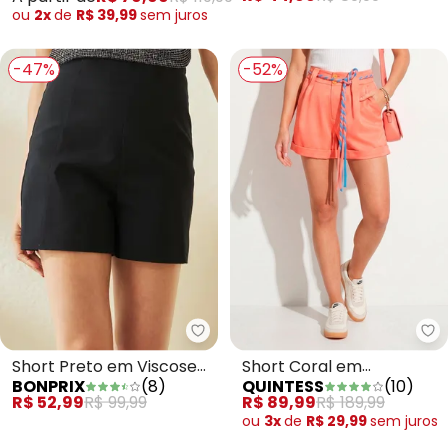
Transparência
ou
2x
de
R$ 39,99
sem
juros
-47%
-52%
bonprix - Short Preto em Viscos
Qu
Short Preto em Viscose
Short Coral em
BONPRIX
(
8
)
QUINTESS
(
10
)
Plana Sarjada
Alfaiataria
R$ 52,99
R$ 99,99
R$ 89,99
R$ 189,99
ou
3x
de
R$ 29,99
sem
juros