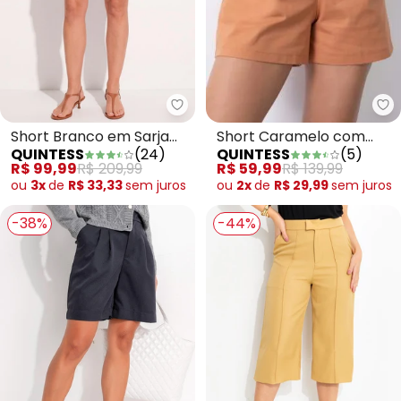
Qu
Quintess - Short Branco em Sar
Short Caramelo com
Short Branco em Sarja
QUINTESS
(
5
)
QUINTESS
(
24
)
Bolsos e Pregas
com Bolsos
R$ 59,99
R$ 139,99
R$ 99,99
R$ 209,99
ou
2x
de
R$ 29,99
sem
juros
ou
3x
de
R$ 33,33
sem
juros
-38%
-44%