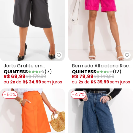
Quintess - Jorts Grafite em Alf
Qu
Jorts Grafite em
Bermuda Alfaiataria Risca
QUINTESS
(
7
)
QUINTESS
(
12
)
Alfaiataria com Bolsos
de Giz Pink com Cintura
R$ 69,99
R$ 179,99
R$ 79,99
R$ 149,99
Alta e Elastano
ou
2x
de
R$ 34,99
sem
juros
ou
2x
de
R$ 39,99
sem
juros
-50%
-47%