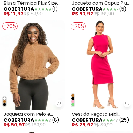
Blusa Térmica Plus Size
Jaqueta com Capuz Plus
COBERTURA
(
1
)
COBERTURA
(
5
)
Marrom
Size Branco
R$ 17,97
R$ 59,90
R$ 50,97
R$ 169,90
-70%
-70%
Cobertura - Jaqueta com Pelo 
Co
Jaqueta com Pelo e
Vestido Regata Midi
COBERTURA
(
8
)
COBERTURA
(
25
)
Zíper Marrom
Básico Rosa
R$ 50,97
R$ 169,90
R$ 26,97
R$ 89,90