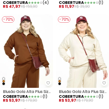
COBERTURA
(
4
)
COBERTURA
(
1
)
Preto
R$ 47,97
R$ 159,90
R$ 11,97
R$ 39,90
-70%
-70%
Cobertura - Blusão Gola Alta Pl
Co
Blusão Gola Alta Plus Size
Blusão Gola Alta Plus Size
COBERTURA
(
1
)
COBERTURA
(
1
)
Marrom
Branco
R$ 53,97
R$ 179,90
R$ 53,97
R$ 179,90