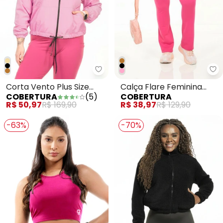
Cobertura - Corta Vento Plus S
Co
Corta Vento Plus Size
Calça Flare Feminina
COBERTURA
(
5
)
COBERTURA
Rosa
Rosa
R$ 50,97
R$ 169,90
R$ 38,97
R$ 129,90
-63%
-70%