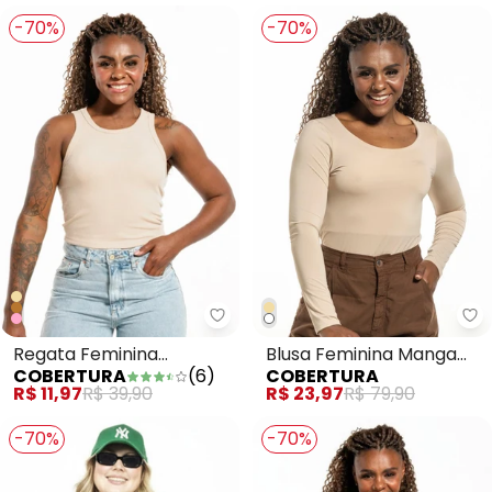
-70%
-70%
Regata Feminina
Blusa Feminina Manga
COBERTURA
(
6
)
COBERTURA
Cropped Bege
Longa Bege
R$ 11,97
R$ 39,90
R$ 23,97
R$ 79,90
-70%
-70%