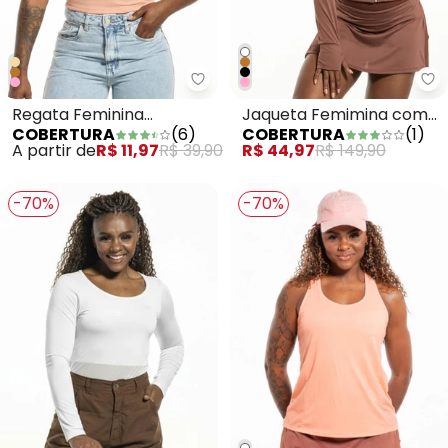
Co
Regata Feminina
Jaqueta Femimina com
COBERTURA
(
6
)
COBERTURA
(
1
)
Cropped Rosa
Capuz Marrom
A partir de
R$ 11,97
R$ 39,90
R$ 44,97
R$ 149,90
-70%
-70%