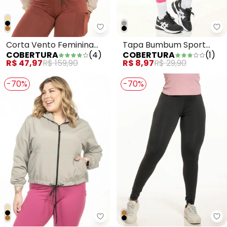
Cobertura - Corta Vento Femin
Co
Corta Vento Feminina
Tapa Bumbum Sport
COBERTURA
(
4
)
COBERTURA
(
1
)
Rosa
Bege
R$ 47,97
R$ 159,90
R$ 8,97
R$ 29,90
-70%
-70%
Cobertura - Corta Vento Plus S
Co