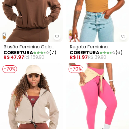
Cobertura - Blusão Feminino G
Blusão Feminino Gola
Regata Feminina
COBERTURA
(
7
)
COBERTURA
(
6
)
Alta Marrom
Cropped Marrom
R$ 47,97
R$ 159,90
R$ 11,97
R$ 39,90
-70%
-70%