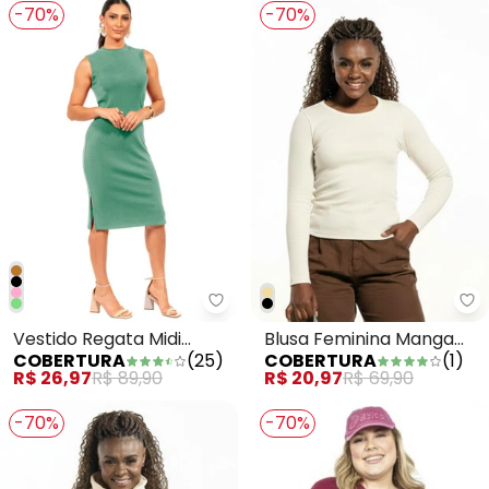
-70%
-70%
Cobertura - Vestido Regata Mid
Vestido Regata Midi
Blusa Feminina Manga
COBERTURA
(
25
)
COBERTURA
(
1
)
Básico Verde
Longa Bege
R$ 26,97
R$ 89,90
R$ 20,97
R$ 69,90
-70%
-70%