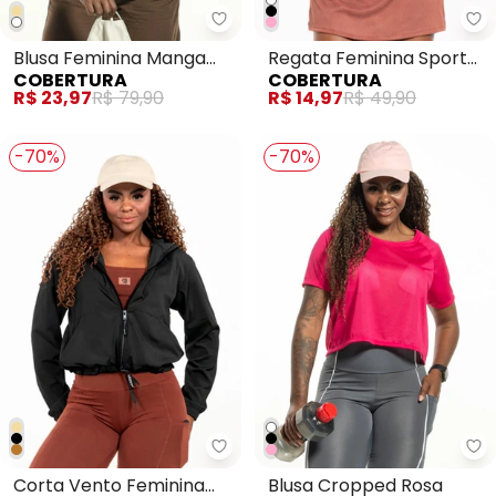
Blusa Feminina Manga
Regata Feminina Sport
COBERTURA
COBERTURA
Longa Branco
Rosa
R$ 23,97
R$ 79,90
R$ 14,97
R$ 49,90
-70%
-70%
Cobertura - Corta Vento Femin
Co
Corta Vento Feminina
Blusa Cropped Rosa