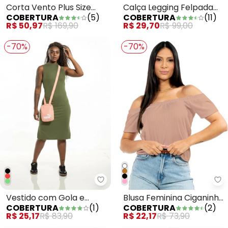
Corta Vento Plus Size
Calça Legging Felpada
COBERTURA
(
5
)
COBERTURA
(
11
)
Bege
Preto
R$ 50,97
R$ 169,90
R$ 29,70
R$ 99,00
-70%
-70%
Cobertura - Vestido com Gola 
Co
Vestido com Gola e
Blusa Feminina Ciganinha
COBERTURA
(
1
)
COBERTURA
(
2
)
Fenda Verde
Marrom
R$ 25,17
R$ 83,90
R$ 22,17
R$ 73,90