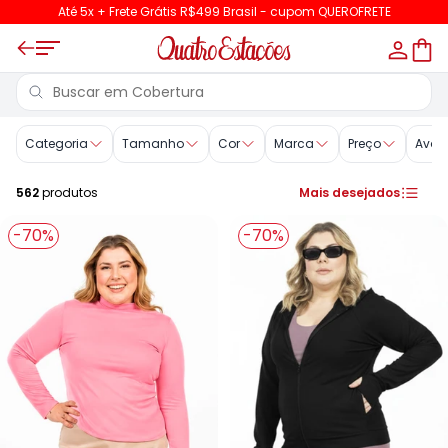
Até 5x + Frete Grátis R$499 Brasil - cupom QUEROFRETE
Cobertura
Categoria
Tamanho
Cor
Marca
Preço
Aval
562
produtos
Mais desejados
-70%
-70%