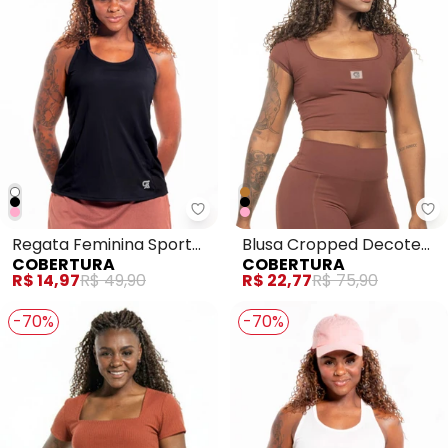
Co
Regata Feminina Sport
Blusa Cropped Decote
COBERTURA
COBERTURA
Preto
Quadrado Marrom
R$ 14,97
R$ 49,90
R$ 22,77
R$ 75,90
-70%
-70%