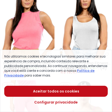
Cobertura - Regata Feminina Fi
Co
Nós utilizamos cookies e tecnologias similares para melhorar sua
experiência de compra, incluindo conteúdo relevante e
Regata Feminina Fitness
Regata Feminina Fitness
publicidade personalizada. Ao continuar navegando, entendemos
COBERTURA
(
9
)
COBERTURA
(
4
)
Rosa
Branco
que você está ciente e concorda com a nossa
Política de
R$ 15,87
R$ 52,90
R$ 19,47
R$ 64,90
Privacidade
para saber mais.
-70%
-61%
Aceitar todos os cookies
Configurar privacidade