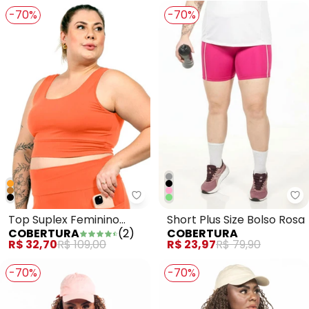
-70%
-70%
Cobertura - Top Suplex Feminin
Co
Top Suplex Feminino
Short Plus Size Bolso Rosa
COBERTURA
(
2
)
COBERTURA
Laranja
R$ 32,70
R$ 109,00
R$ 23,97
R$ 79,90
-70%
-70%