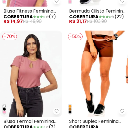
Cobertura - Blusa Fitness Femi
Blusa Fitness Feminina
Bermuda Cilista Feminino
COBERTURA
(
7
)
COBERTURA
(
22
)
Rosa
Azul
R$ 14,97
R$ 49,90
R$ 31,17
R$ 103,90
-70%
-50%
Cobertura - Blusa Termal Femi
Co
Blusa Termal Feminina
Short Suplex Feminina
COBERTURA
(
3
)
COBERTURA