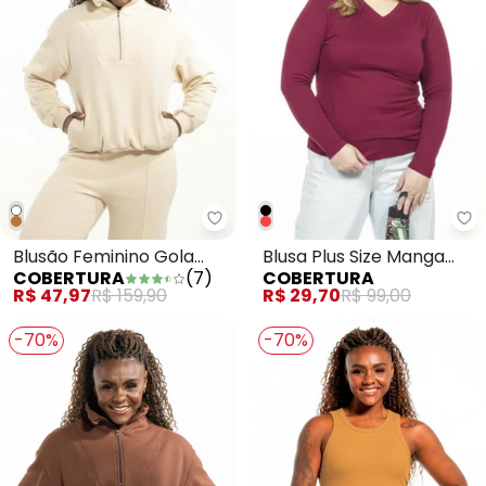
Cobertura - Blusão Feminino Go
Co
Blusão Feminino Gola
Blusa Plus Size Manga
COBERTURA
(
7
)
COBERTURA
Alta Branco
Longa Vermelho
R$ 47,97
R$ 159,90
R$ 29,70
R$ 99,00
-70%
-70%