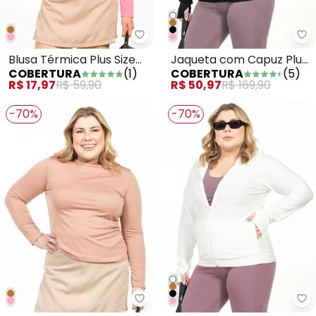
Cobertura - Blusa Térmica Plus 
Co
Blusa Térmica Plus Size
Jaqueta com Capuz Plus
COBERTURA
(
1
)
COBERTURA
(
5
)
Rosa
Size Preto
R$ 17,97
R$ 59,90
R$ 50,97
R$ 169,90
-70%
-70%
Cobertura - Blusa Térmica Plus
Co