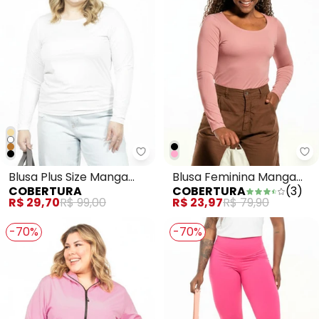
Cobertura - Blusa Plus Size Ma
Blusa Plus Size Manga
Blusa Feminina Manga
COBERTURA
COBERTURA
(
3
)
Longa Branco
Longa Rosa
R$ 29,70
R$ 99,00
R$ 23,97
R$ 79,90
-70%
-70%