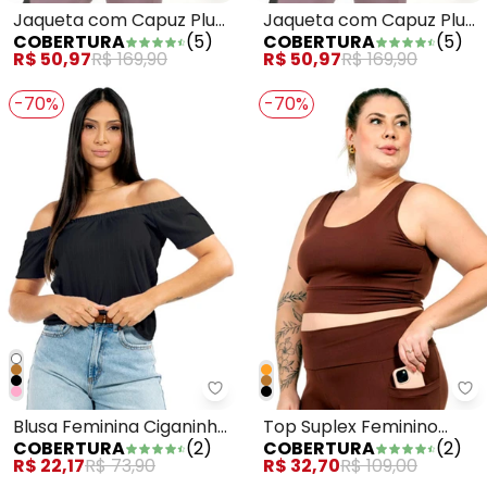
Jaqueta com Capuz Plus
Jaqueta com Capuz Plus
COBERTURA
(
5
)
COBERTURA
(
5
)
Size Marrom
Size Rosa
R$ 50,97
R$ 169,90
R$ 50,97
R$ 169,90
-70%
-70%
Cobertura - Blusa Feminina Cig
Co
Blusa Feminina Ciganinha
Top Suplex Feminino
COBERTURA
(
2
)
COBERTURA
(
2
)
Preto
Marrom
R$ 22,17
R$ 73,90
R$ 32,70
R$ 109,00