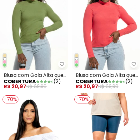
Cobertura - Blusa com Gola Alt
Co
Blusa com Gola Alta que
Blusa com Gola Alta que
COBERTURA
(
2
)
COBERTURA
(
2
)
Vira Verde
Vira Rosa
R$ 20,97
R$ 69,90
R$ 20,97
R$ 69,90
-70%
-70%