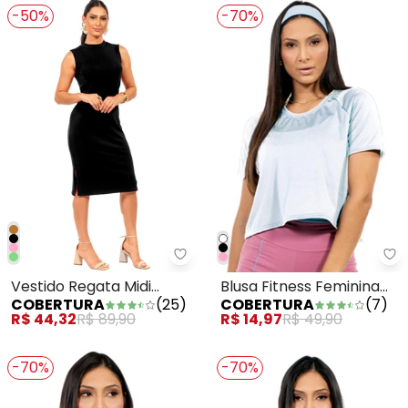
-50%
-70%
Co
Vestido Regata Midi
Blusa Fitness Feminina
COBERTURA
(
25
)
COBERTURA
(
7
)
Básico Preto
Branco
R$ 44,32
R$ 89,90
R$ 14,97
R$ 49,90
-70%
-70%