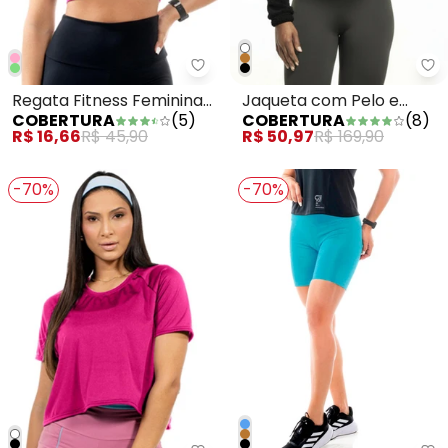
Cobertura - Regata Fitness Fe
Co
Regata Fitness Feminina
Jaqueta com Pelo e
COBERTURA
(
5
)
COBERTURA
(
8
)
Cropped Rosa
Zíper Preto
R$ 16,66
R$ 45,90
R$ 50,97
R$ 169,90
-70%
-70%