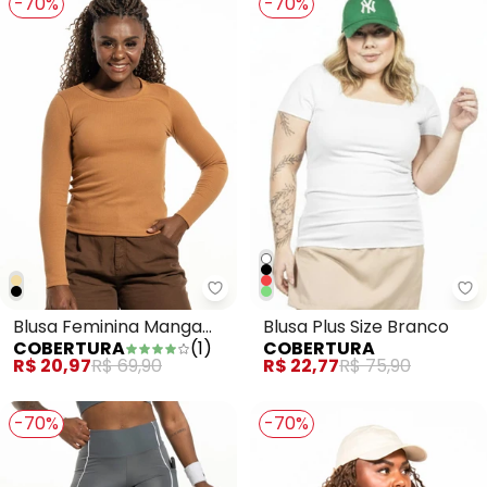
-70%
-70%
Co
Blusa Feminina Manga
Blusa Plus Size Branco
COBERTURA
(
1
)
COBERTURA
Longa Bege
R$ 20,97
R$ 69,90
R$ 22,77
R$ 75,90
-70%
-70%