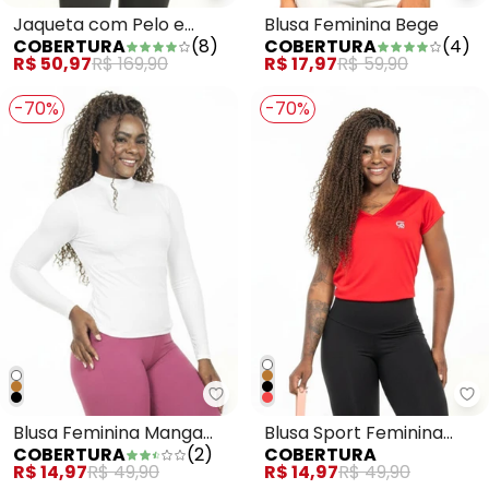
Jaqueta com Pelo e
Blusa Feminina Bege
COBERTURA
(
8
)
COBERTURA
(
4
)
Zíper Preto
R$ 50,97
R$ 169,90
R$ 17,97
R$ 59,90
-70%
-70%
Co
Blusa Feminina Manga
Blusa Sport Feminina
COBERTURA
(
2
)
COBERTURA
Longa Basica Branco
Vermelho
R$ 14,97
R$ 49,90
R$ 14,97
R$ 49,90