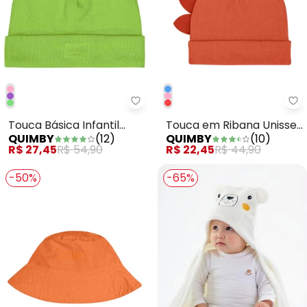
Quimby - Touca Básica Infantil 
Qu
Touca Básica Infantil
Touca em Ribana Unissex
QUIMBY
(
12
)
QUIMBY
(
10
)
Unissex Verde
para Bebê Vermelho
R$ 27,45
R$ 54,90
R$ 22,45
R$ 44,90
-50%
-65%