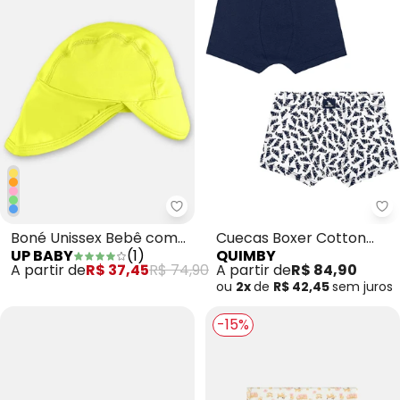
Up Baby - Boné Unissex Bebê 
Qu
Boné Unissex Bebê com
Cuecas Boxer Cotton
UP BABY
(
1
)
QUIMBY
Fps +50 Amarelo
Elastano Branco
A partir de
R$ 37,45
R$ 74,90
A partir de
R$ 84,90
ou
2x
de
R$ 42,45
sem
juros
-15%