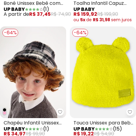
Boné Unissex Bebê com
Toalha Infantil Capuz
UP BABY
(
1
)
UP BABY
Fps +50 Verde
Canarinho Brasil Amarelo
A partir de
R$ 37,45
R$ 74,90
R$ 159,92
R$ 199,90
ou
5x
de
R$ 31,98
sem
juros
-64%
-64%
Up Baby - Chapéu Infantil Unisse
Up
Chapéu Infantil Unissex
Touca Unissex para Bebê
UP BABY
(
1
)
UP BABY
(
15
)
Infantil Preto
Amarelo
R$ 34,97
R$ 99,90
R$ 19,22
R$ 54,90