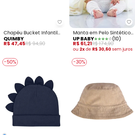
Up
Quimby - Chapéu Bucket Infanti
Manta em Pelo Sintético
Chapéu Bucket Infantil
UP BABY
(
10
)
QUIMBY
Bege
Laranja
R$ 61,21
R$ 174,90
R$ 47,45
R$ 94,90
ou
2x
de
R$ 30,60
sem
juros
-50%
-30%