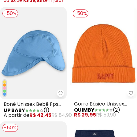
ou
3x
de
R$ 39,63
sem
juros
-50%
-50%
Qu
Up Baby - Boné Unissex Bebê Fp
Gorro Básico Unissex
Boné Unissex Bebê Fps
QUIMBY
(
2
)
UP BABY
(
1
)
Infantil Laranja
+50 Azul
R$ 29,95
R$ 59,90
A partir de
R$ 42,45
R$ 84,90
-50%