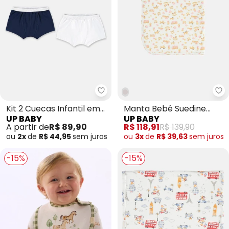
Up Baby - Kit 2 Cuecas Infantil
Up
Kit 2 Cuecas Infantil em
Manta Bebê Suedine
UP BABY
UP BABY
Cotton Branco
Forro Soft Estampado
A partir de
R$ 89,90
R$ 118,91
R$ 139,90
ou
2x
de
R$ 44,95
sem
juros
ou
3x
de
R$ 39,63
sem
juros
-15%
-15%