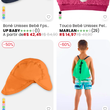
Up Baby - Boné Unissex Bebê Fp
Ma
Boné Unissex Bebê Fps
Touca Bebê Unissex Pelo
UP BABY
(
1
)
MARLAN
(
29
)
+50 Azul
Carneirinho Baby Rosa
A partir de
R$ 42,45
R$ 84,90
R$ 14,97
R$ 49,90
-50%
-60%