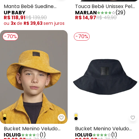
Manta Bebê Suedine
Touca Bebê Unissex Pelo
UP BABY
MARLAN
(
29
)
Forro Soft Estampado
Carneirinho Baby Preto
R$ 118,91
R$ 139,90
R$ 14,97
R$ 49,90
ou
3x
de
R$ 39,63
sem
juros
-70%
-70%
Ioluig - Bucket Menino Veludo 
Io
Bucket Menino Veludo
Bucket Menino Veludo
IOLUIG
(
1
)
IOLUIG
(
1
)
Cotelê Amarelo
Cotelê Preto