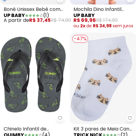
Up Baby - Boné Unissex Bebê c
Up
Boné Unissex Bebê com
Mochila Dino Infantil
UP BABY
(
1
)
UP BABY
Fps +50 Laranja
Masculina Verde
A partir de
R$ 37,45
R$ 74,90
R$ 69,96
R$ 174,90
ou
2x
de
R$ 34,98
sem
juros
-47%
Quimby - Chinelo Infantil de Ca
Tr
Chinelo Infantil de
Kit 3 pares de Meia Cano
QUIMBY
(
4
)
TRICK NICK
(
2
)