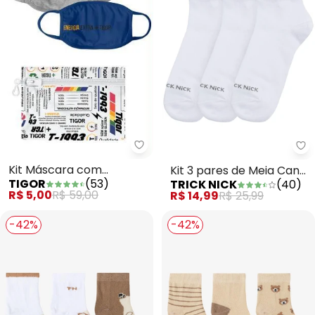
Tigor - Kit Máscara com Neces
Tr
Kit Máscara com
Kit 3 pares de Meia Cano
TIGOR
(
53
)
TRICK NICK
(
40
)
Necessaire Branco
Curto Branco
R$ 5,00
R$ 59,00
R$ 14,99
R$ 25,99
Menino
-42%
-42%