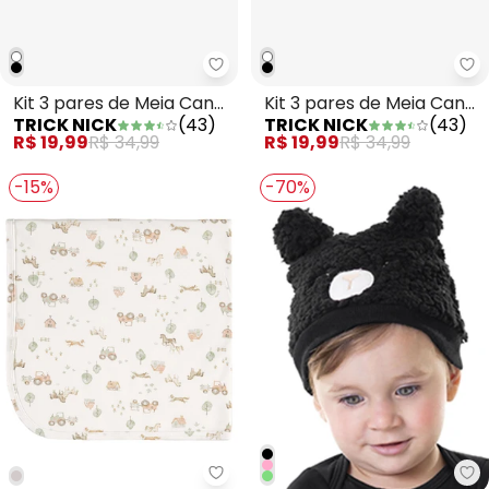
Trick Nick - Kit 3 pares de Meia
Tr
Kit 3 pares de Meia Cano
Kit 3 pares de Meia Cano
TRICK NICK
(
43
)
TRICK NICK
(
43
)
Curto Infantil Branco
Curto Infantil Preto
R$ 19,99
R$ 34,99
R$ 19,99
R$ 34,99
-15%
-70%
Up Baby - Manta Bebê Suedine 
Ma