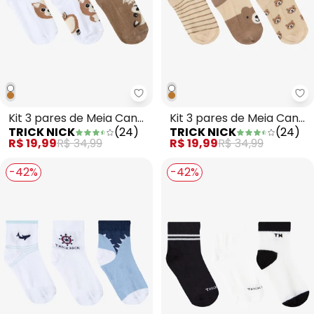
Trick Nick - Kit 3 pares de Meia
Tr
Kit 3 pares de Meia Cano
Kit 3 pares de Meia Cano
TRICK NICK
(
24
)
TRICK NICK
(
24
)
Curto Infantil Branco
Curto Infantil Marrom
R$ 19,99
R$ 34,99
R$ 19,99
R$ 34,99
-42%
-42%