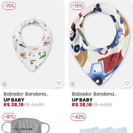
-15%
-15%
Up Baby - Babador Bandana Su
Up
Babador Bandana
Babador Bandana
UP BABY
UP BABY
Suedine Estampado
Suedine Estampado
R$ 38,16
R$ 44,90
R$ 38,16
R$ 44,90
-91%
-42%