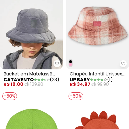
Catavento - Bucket em Matelas
Up
Bucket em Matelassê
Chapéu Infantil Unissex
CATAVENTO
(
23
)
UP BABY
(
1
)
Cinza
Infantil Rosa
R$ 10,00
R$ 129,90
R$ 34,97
R$ 99,90
-50%
-50%