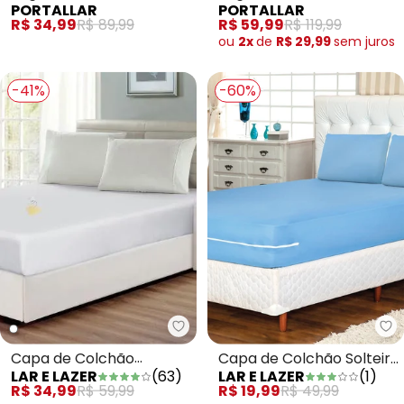
Jogo de Cama Solteiro
Jogo de Cama Solteiro
PORTALLAR
PORTALLAR
Azul/Folhas 2 Peças
Stitch/Quadros 2 Peças
R$ 34,99
R$ 89,99
R$ 59,99
R$ 119,99
ou
2x
de
R$ 29,99
sem
juros
-41%
-60%
Lar e Lazer - Capa de Colchão 
La
Capa de Colchão
Capa de Colchão Solteiro
LAR E LAZER
(
63
)
LAR E LAZER
(
1
)
Impermeável Branca
Azul
R$ 34,99
R$ 59,99
R$ 19,99
R$ 49,99