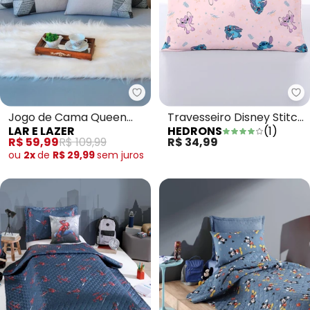
Lar e Lazer - Jogo de Cama Que
He
Jogo de Cama Queen
Travesseiro Disney Stitch
LAR E LAZER
HEDRONS
(
1
)
Cinza 3 Peças
Love 1 Peça
R$ 59,99
R$ 109,99
R$ 34,99
ou
2x
de
R$ 29,99
sem
juros