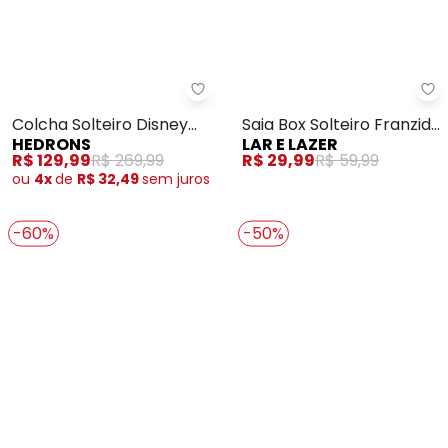
Hedrons - Colcha Solteiro Disne
La
Colcha Solteiro Disney
Saia Box Solteiro Franzida
HEDRONS
LAR E LAZER
Stitch Folhas Colorido
Branca 1 Peça
R$ 129,99
R$ 269,99
R$ 29,99
R$ 59,99
ou
4x
de
R$ 32,49
sem
juros
-60%
-50%