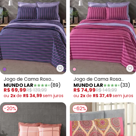
Mu
Mundo Lar - Jogo de Cama Roxo 
Jogo de Cama Rosa
Jogo de Cama Roxo
MUNDO LAR
(
33
)
MUNDO LAR
(
89
)
Solteiro 3 Peças
Solteiro 3 Peças
R$ 74,99
R$ 149,99
R$ 69,99
R$ 139,99
ou
2x
de
R$ 37,49
sem
juros
ou
2x
de
R$ 34,99
sem
juros
-20%
-62%