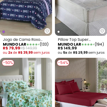
Mundo Lar - Jogo de Cama Roxo 
Mu
Jogo de Cama Roxo
Pillow Top Super
MUNDO LAR
(
133
)
MUNDO LAR
(
194
)
Solteiro 3 Peças
Volumoso 600 Gm/M²
R$ 79,99
R$ 149,99
R$ 149,99
Solteiro
ou
2x
de
R$ 39,99
sem
juros
ou
5x
de
R$ 29,99
sem
juros
-50%
-54%