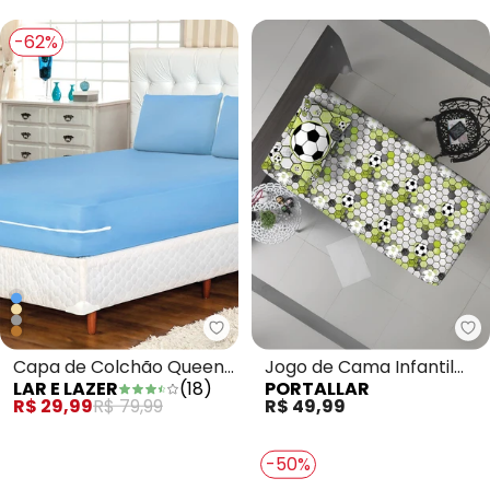
Solteiro
-62%
Lar e Lazer - Capa de Colchão 
Po
Capa de Colchão Queen
Jogo de Cama Infantil
LAR E LAZER
(
18
)
PORTALLAR
Azul
Estampado/Soccer 2
R$ 29,99
R$ 79,99
R$ 49,99
Peças
-50%