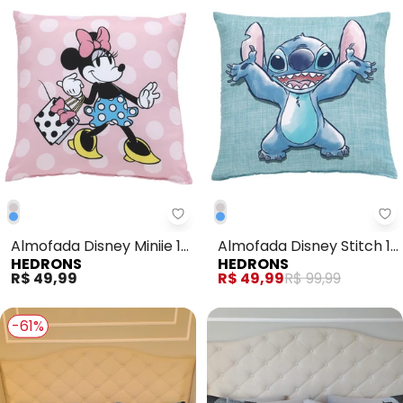
Hedrons - Almofada Disney Minii
He
Almofada Disney Miniie 1
Almofada Disney Stitch 1
HEDRONS
HEDRONS
Peça
Peça
R$ 49,99
R$ 49,99
R$ 99,99
-61%