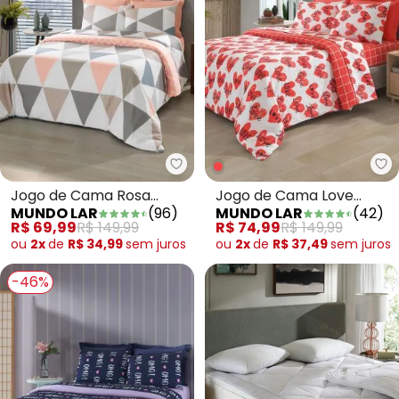
Mundo Lar - Jogo de Cama Rosa 
Mu
Jogo de Cama Rosa
Jogo de Cama Love
MUNDO LAR
(
96
)
MUNDO LAR
(
42
)
Solteiro 3 Peças
Vermelho Solteiro 3
R$ 69,99
R$ 149,99
R$ 74,99
R$ 149,99
Peças
ou
2x
de
R$ 34,99
sem
juros
ou
2x
de
R$ 37,49
sem
juros
-46%