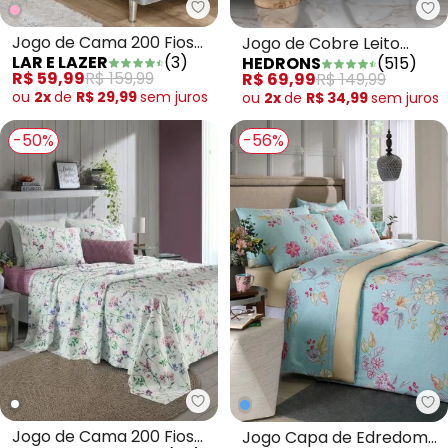
Lar e Lazer - Jogo de Cama 200 
He
Jogo de Cama 200 Fios
Jogo de Cobre Leito
LAR E LAZER
(
3
)
HEDRONS
(
515
)
Rosa Solteiro 2 Peças
Branco Solteiro 2 Peças
R$ 59,99
R$ 159,99
R$ 69,99
R$ 149,99
ou
2x
de
R$ 29,99
sem
juros
ou
2x
de
R$ 34,99
sem
juros
-50%
-56%
Mundo Lar - Jogo de Cama 200 F
Mu
Jogo de Cama 200 Fios
Jogo Capa de Edredom