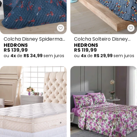
Hedrons - Colcha Disney Spider
He
Colcha Disney Spiderman
Colcha Solteiro Disney
HEDRONS
HEDRONS
Solteiro 1 Peça
Mickey Dance Azul
R$ 139,99
R$ 119,99
ou
4x
de
R$ 34,99
sem
juros
ou
4x
de
R$ 29,99
sem
juros