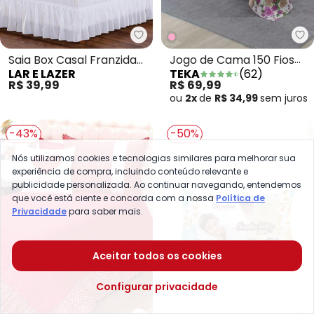
Te
Lar e Lazer - Saia Box Casal Fra
Jogo de Cama 150 Fios
Saia Box Casal Franzida
TEKA
(
62
)
LAR E LAZER
Rosa Solteiro 3 Peças
Branca 1 Peça
R$ 69,99
R$ 39,99
ou
2x
de
R$ 34,99
sem
juros
-43%
-50%
Nós utilizamos cookies e tecnologias similares para melhorar sua
experiência de compra, incluindo conteúdo relevante e
publicidade personalizada. Ao continuar navegando, entendemos
que você está ciente e concorda com a nossa
Política de
Privacidade
para saber mais.
Aceitar todos os cookies
Configurar privacidade