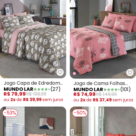
Mundo Lar - Jogo Capa de Edred
Mu
Jogo Capa de Edredom
Jogo de Cama Folhas
MUNDO LAR
(
27
)
MUNDO LAR
(
101
)
Cinza Solteiro 2 Peças
Rosa Solteiro 3 Peças
R$ 79,99
R$ 199,99
R$ 74,99
R$ 149,99
ou
2x
de
R$ 39,99
sem
juros
ou
2x
de
R$ 37,49
sem
juros
-53%
-50%