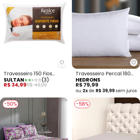
Sultan - Travesseiro 150 Fios Su
He
Travesseiro 150 Fios
Travesseiro Percal 180
SULTAN
(
3
)
HEDRONS
Suporte Firme 1 Peça
Fios 50x70 cm Branco
R$ 34,99
R$ 49,99
R$ 79,99
ou
2x
de
R$ 39,99
sem
juros
-50%
-58%