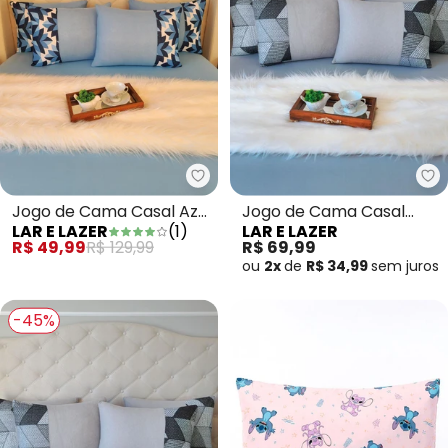
Lar e Lazer - Jogo de Cama Casa
La
Jogo de Cama Casal Azul
Jogo de Cama Casal
LAR E LAZER
(
1
)
LAR E LAZER
3 Peças
Cinza 3 Peças
R$ 49,99
R$ 129,99
R$ 69,99
ou
2x
de
R$ 34,99
sem
juros
-45%