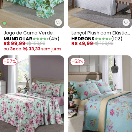
Mundo Lar - Jogo de Cama Verde
He
Jogo de Cama Verde
Lençol Plush com Elástico
MUNDO LAR
(
45
)
HEDRONS
(
102
)
Solteiro 3 Peças
Vinho Solteiro
R$ 99,99
R$ 199,99
R$ 49,99
R$ 109,99
ou
3x
de
R$ 33,33
sem
juros
-57%
-53%