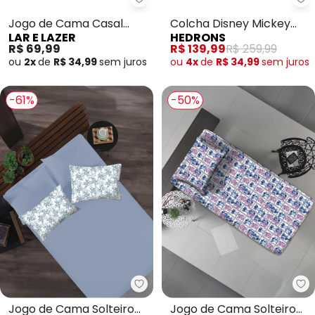
Lar e Lazer - Jogo de Cama Cas
He
Jogo de Cama Casal
Colcha Disney Mickey
LAR E LAZER
HEDRONS
Rosa 3 Peças
Solteiro 1 Peça
R$ 69,99
R$ 139,99
R$ 259,99
ou
2x
de
R$ 34,99
sem
juros
ou
4x
de
R$ 34,99
sem
juros
-61%
-50%
Portallar - Jogo de Cama Soltei
Po