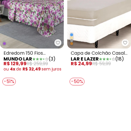
Mundo Lar - Edredom 150 Fios Al
La
Edredom 150 Fios
Capa de Colchão Casal
MUNDO LAR
(
3
)
LAR E LAZER
(
18
)
Algodão Floral Solteiro
Bege
R$ 129,99
R$ 259,99
R$ 24,99
R$ 59,99
1peça
ou
4x
de
R$ 32,49
sem
juros
-51%
-50%