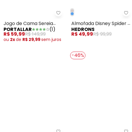
Portallar - Jogo de Cama Sereia
He
Jogo de Cama Sereia
Almofada Disney Spider 1
PORTALLAR
(
1
)
HEDRONS
Solteiro 2 Peças
Peça
R$ 59,99
R$ 149,99
R$ 49,99
R$ 99,99
ou
2x
de
R$ 29,99
sem
juros
-46%