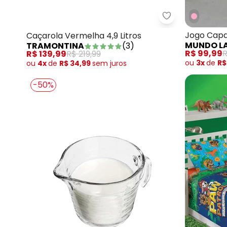
Tramontina - C
Jogo Capa
Caçarola Vermelha 4,9 Litros
MUNDO L
TRAMONTINA
(
3
)
Peças
R$ 99,99
R
R$ 139,99
R$ 219,99
ou
3x
de
R$
ou
4x
de
R$ 34,99
sem
juros
-50%