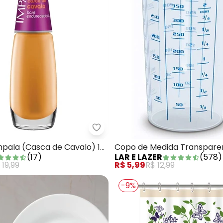
te Tratamento Verniz Extra Brilho
Esmalte Impala (Casca de Caval
mpala (Casca de Cavalo) 1
Copo de Medida Transpare
(
17
)
LAR E LAZER
(
578
)
 19,99
R$ 5,99
R$ 12,99
-9%