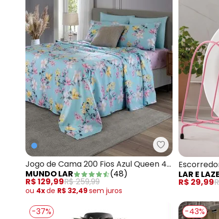
Mundo Lar - Jo
Jogo de Cama 200 Fios Azul Queen 4
Escorredo
MUNDO LAR
(
48
)
LAR E LAZ
Peças
R$ 129,99
R$ 259,99
R$ 29,99
R
ou
4x
de
R$ 32,49
sem
juros
-37%
-43%