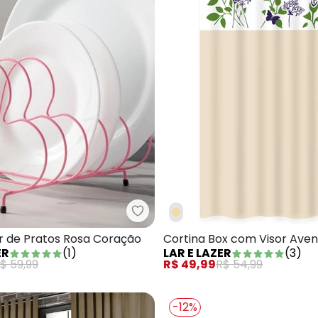
go de Cama 200 Fios Azul Queen 4 Peças
Lar e Lazer - Escorredor de Pra
r de Pratos Rosa Coração
Cortina Box com Visor Aven
ER
(
1
)
LAR E LAZER
(
3
)
cm
$ 59,99
R$ 49,99
R$ 54,99
-12%