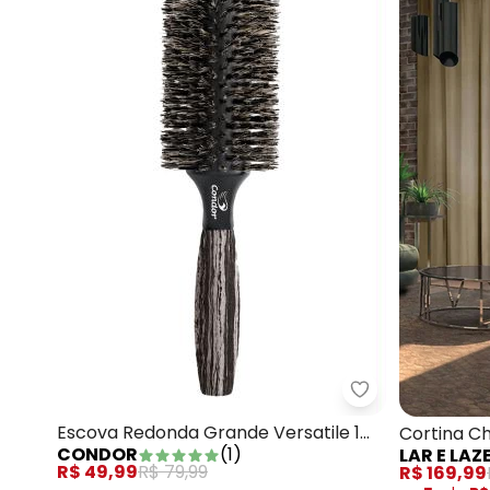
Condor - Escov
Escova Redonda Grande Versatile 1
Cortina C
CONDOR
(
1
)
LAR E LAZ
Peça
R$ 49,99
R$ 79,99
R$ 169,99