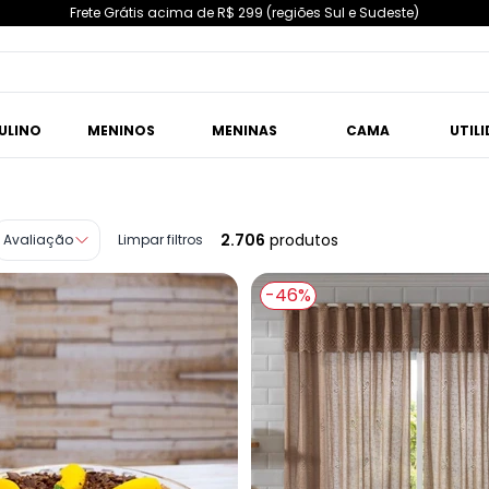
Frete Grátis acima de R$ 299 (regiões Sul e Sudeste)
ULINO
MENINOS
MENINAS
CAMA
UTIL
2.706
produtos
Avaliação
Limpar filtros
-46%