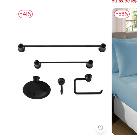
ou
5x
de
R$
-41%
-56%
Lar e Lazer - K