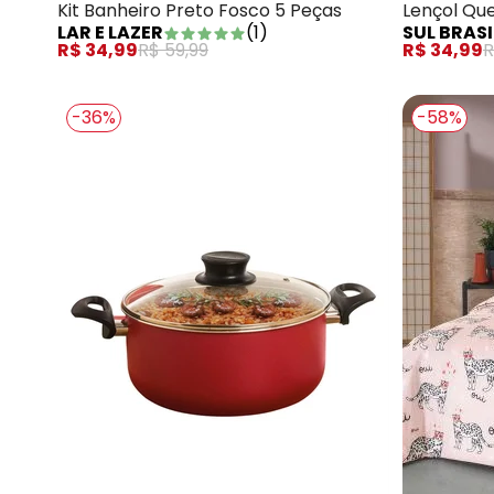
Kit Banheiro Preto Fosco 5 Peças
Lençol Que
LAR E LAZER
(
1
)
SUL BRASI
R$ 34,99
R$ 59,99
R$ 34,99
R
-36%
-58%