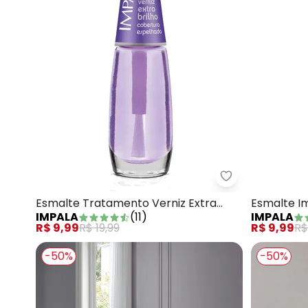
Impala - Esmal
Esmalte Tratamento Verniz Extra
Esmalte I
IMPALA
(
11
)
IMPALA
Brilho
Peça
R$ 9,99
R$ 19,99
R$ 9,99
R$
-50%
-50%