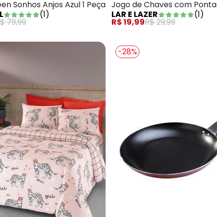
en Sonhos Anjos Azul 1 Peça
Jogo de Chaves com Ponta
L
(
1
)
LAR E LAZER
(
1
)
Precisão
$ 79,99
R$ 19,99
R$ 29,99
-28%