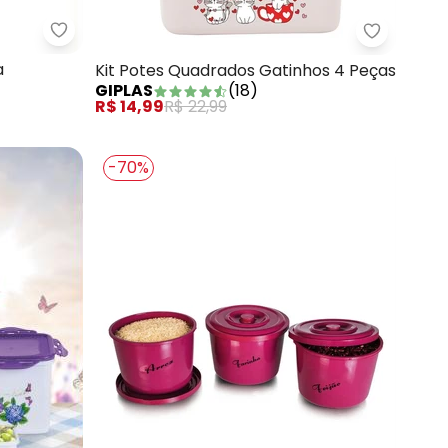
dom Rosa Casal 3 Peças
Martinazzo - Frigideira Francesa Nº 24 Aa
Giplas - 
a
Kit Potes Quadrados Gatinhos 4 Peças
GIPLAS
(
18
)
R$ 14,99
R$ 22,99
-70%