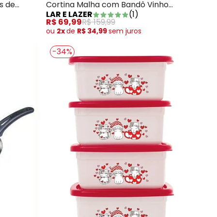
s de
Cortina Malha com Bandô Vinho
LAR E LAZER
(
1
)
300x230 cm
R$ 69,99
R$ 159,99
ou
2x
de
R$ 34,99
sem
juros
-34%