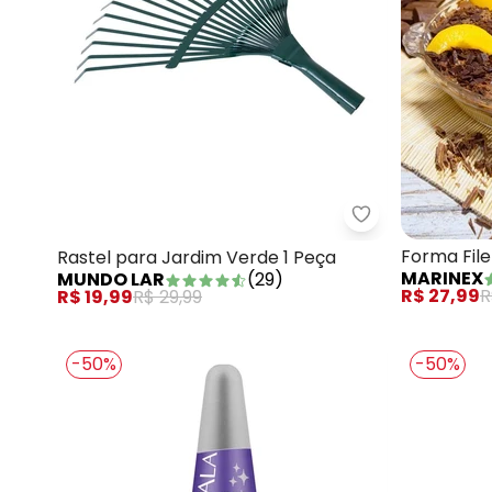
Mundo Lar - Ra
Forma File
Rastel para Jardim Verde 1 Peça
MARINEX
MUNDO LAR
(
29
)
R$ 27,99
R
R$ 19,99
R$ 29,99
-50%
-50%