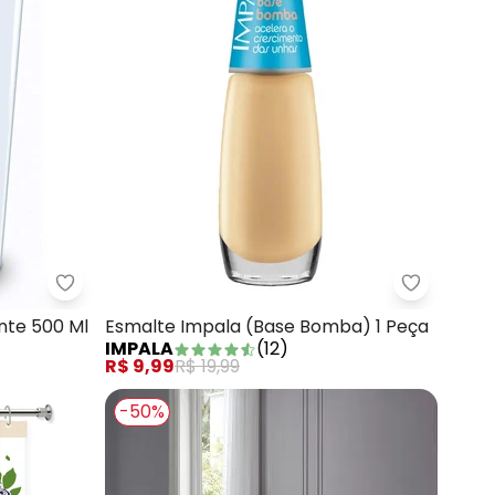
o) 1 Peça
Lar e Lazer - Copo de Medida Transparente 500 
Esmalte 
nte 500 Ml
Esmalte Impala (Base Bomba) 1 Peça
IMPALA
(
12
)
R$ 9,99
R$ 19,99
-50%