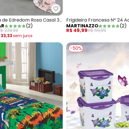
Mundo Lar - Jogo Capa de Edre
açarola Vermelha 4,9 Litros
 de Edredom Rosa Casal 3
Frigideira Francesa Nº 24 A
AR
(
2
)
MARTINAZZO
(
2
)
$ 239,99
R$ 49,99
R$ 69,99
 33,33
sem
juros
-50%