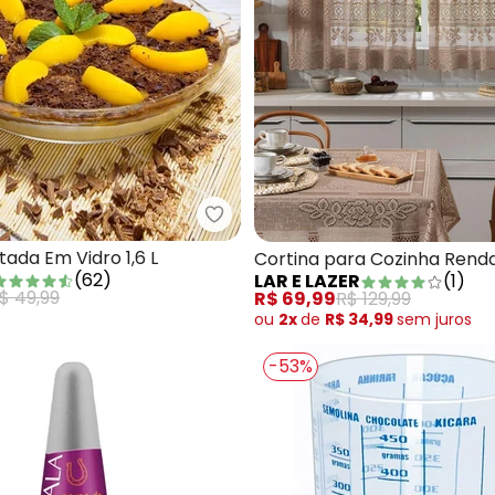
Marinex - Forma Filetada Em Vidr
stel para Jardim Verde 1 Peça
tada Em Vidro 1,6 L
Cortina para Cozinha Rend
(
62
)
LAR E LAZER
(
1
)
200x120 cm
$ 49,99
R$ 69,99
R$ 129,99
ou
2x
de
R$ 34,99
sem
juros
-53%