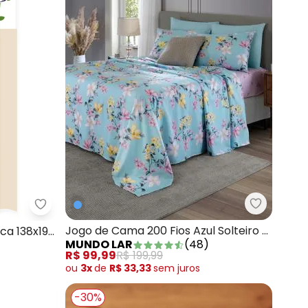
Mundo Lar
tos Rosa Coração
Lar e Lazer - Cortina Box com Visor Avenca 138x1
Jogo de Cama 200 Fios Azul Solteiro 3
ca 138x198
MUNDO LAR
(
48
)
Peças
R$ 99,99
R$ 199,99
ou
3x
de
R$ 33,33
sem
juros
-30%