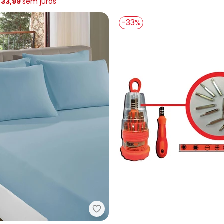
 33,99
sem
juros
-33%
Nome
Digite seu e-mail
Telefone
Ao enviar o cadastro, você
Privacidade
it Banheiro Preto Fosco 5 Peças
Sul Brasil - Lençol Queen Sonhos 