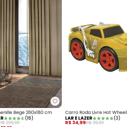
a Redonda Grande Versatile 1 Peça
Lar e Lazer - Cortina Chenille B
henille Bege 260x180 cm
Carro Roda Livre Hot Wheel
ER
(
18
)
LAR E LAZER
(
3
)
R$ 299,99
R$ 34,99
R$ 39,99