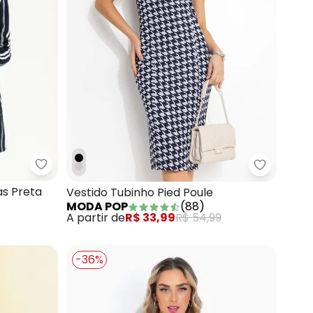
tacourt
Moda Pop - Sobretudo Dupla Face Listras Preta
Moda Pop 
as Preta
Vestido Tubinho Pied Poule
MODA POP
(
88
)
A partir de
R$ 33,99
R$ 54,99
-36%