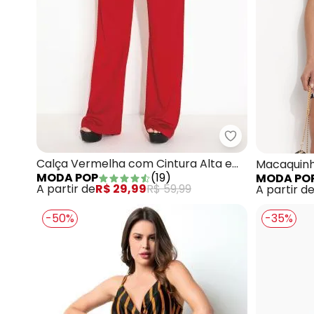
Moda Pop - Cal
Calça Vermelha com Cintura Alta e
Macaquinh
MODA POP
(
19
)
MODA PO
Bolsos
Transpas
A partir de
R$ 29,99
R$ 59,99
A partir d
-50%
-35%