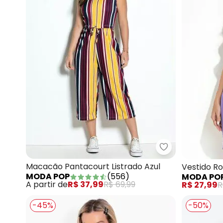
Moda Pop - Mac
Macacão Pantacourt Listrado Azul
Vestido R
MODA POP
(
556
)
MODA PO
A partir de
R$ 37,99
R$ 69,99
R$ 27,99
R
-45%
-50%