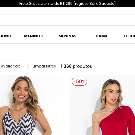
Frete Grátis acima de R$ 299 (regiões Sul e Sudeste)
ULINO
MENINOS
MENINAS
CAMA
UTIL
1.368
produtos
Avaliação
Limpar filtros
-50%