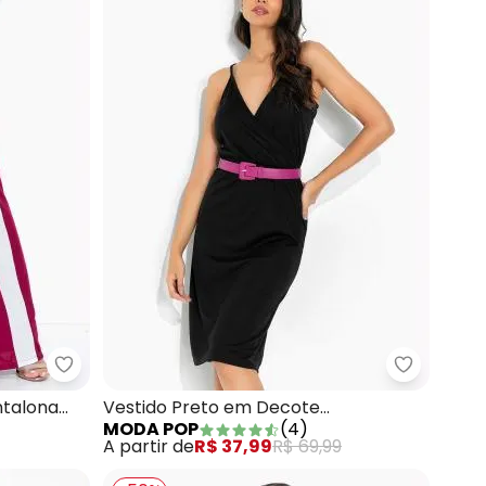
ava Deslocada
Moda Pop - Calça Púrpura e Branco Pantalona c
Moda Pop
ntalona
Vestido Preto em Decote
MODA POP
(
4
)
Transpassado com Alças
A partir de
R$ 37,99
R$ 69,99