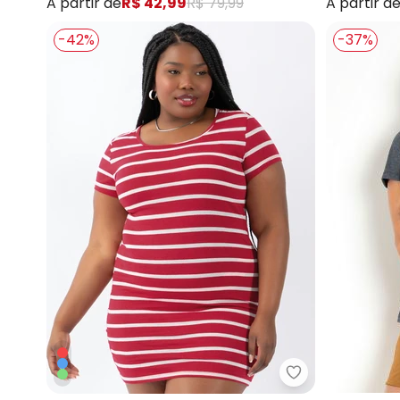
A partir de
R$ 42,99
R$ 79,99
A partir d
-42%
-37%
Moda Pop - Ves