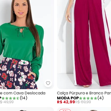
usa Xadrez Vermelho com Decote Quadrado
Moda Pop - Blusa Verde com C
de com Cava Deslocada
Calça Púrpura e Branco Pa
P
(
14
)
MODA POP
(
4
)
com Recortes
$ 49,99
R$ 42,99
R$ 69,99