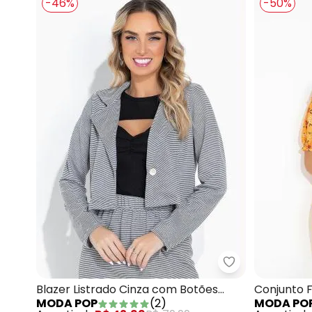
-46%
-50%
Moda Pop - Bla
Blazer Listrado Cinza com Botões
Conjunto 
MODA POP
(
2
)
MODA PO
Funcionais
Cropped e