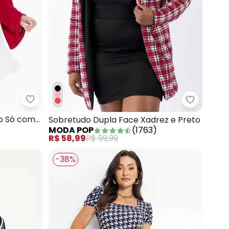
Moda Pop - Vestido Bordô de um Ombro Só com 
 Branco Transpassado
Moda Pop 
o Só com
Sobretudo Dupla Face Xadrez e Preto
MODA POP
(
1763
)
R$ 58,99
R$ 99,99
-38%