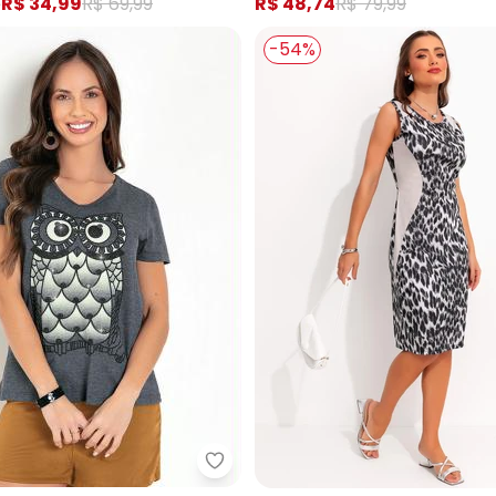
e
R$ 34,99
R$ 69,99
R$ 48,74
R$ 79,99
-54%
Moda Pop - Blusa Chumbo com 
tido Listrado com Mangas Curtas