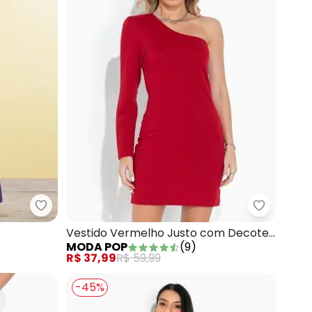
Moda Pop - Vestido Longo Azul
Moda Pop
lha
Vestido Vermelho Justo com Decote
MODA POP
(
9
)
Assímetrico
R$ 37,99
R$ 59,99
-45%