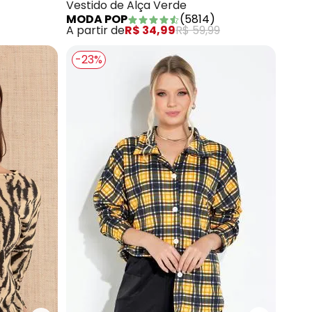
Vestido de Alça Verde
MODA POP
(
5814
)
A partir de
R$ 34,99
R$ 59,99
-23%