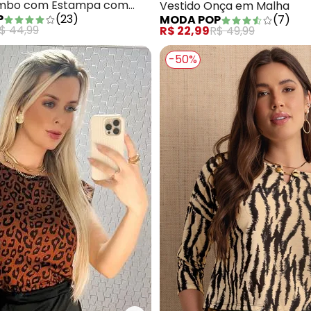
umbo com Estampa com
Vestido Onça em Malha
P
(
23
)
MODA POP
(
7
)
$ 44,99
R$ 22,99
R$ 49,99
-50%