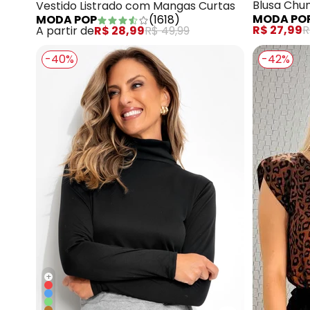
Blusa Ch
Vestido Listrado com Mangas Curtas
MODA PO
MODA POP
(
1618
)
Brilho
R$ 27,99
R
A partir de
R$ 28,99
R$ 49,99
-40%
-42%
+