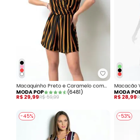
Moda Pop - Ma
Macaquinho Preto e Caramelo com
Macacão V
MODA POP
(
6481
)
MODA PO
Alças
R$ 29,99
R$ 59,99
R$ 28,99
R
-45%
-53%