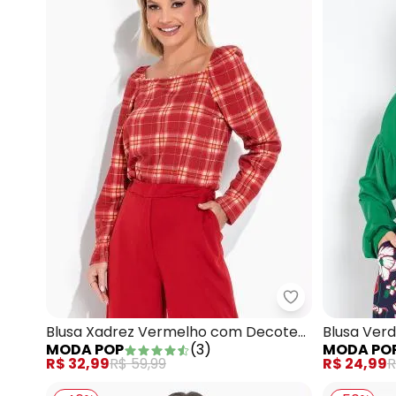
Moda Pop - Bl
Blusa Xadrez Vermelho com Decote
Blusa Ver
MODA POP
(
3
)
MODA PO
Quadrado
R$ 32,99
R$ 59,99
R$ 24,99
R