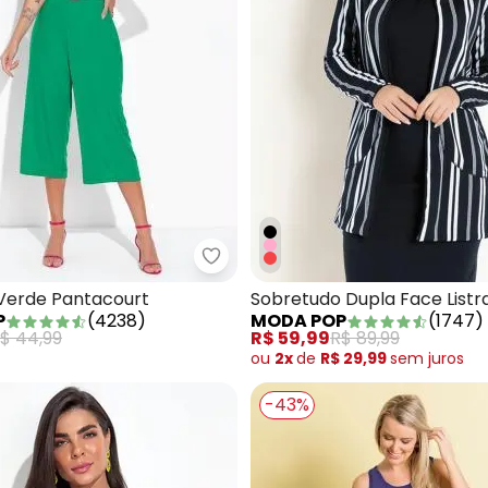
caquinho Preto e Caramelo com Alças
Moda Pop - Macacão Verde Pan
erde Pantacourt
Sobretudo Dupla Face Listr
P
(
4238
)
MODA POP
(
1747
)
$ 44,99
R$ 59,99
R$ 89,99
ou
2x
de
R$ 29,99
sem
juros
-43%