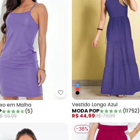
acão Pantacourt Listrado Azul
Moda Pop - Vestido Roxo em Ma
Vestido Longo Azul
oxo em Malha
MODA POP
(
11752
)
P
(
5
)
R$ 44,99
R$ 79,99
$ 59,99
-38%