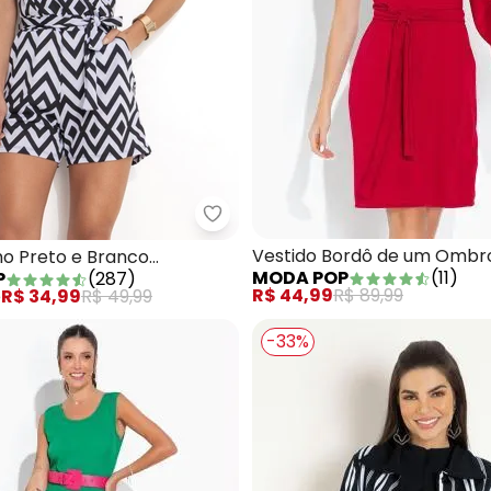
ça Vermelha com Cintura Alta e Bolsos
Moda Pop - Macaquinho Preto e
Vestido Bordô de um Ombr
o Preto e Branco
MODA POP
(
11
)
P
(
287
)
Faixa
sado
R$ 44,99
R$ 89,99
e
R$ 34,99
R$ 49,99
-33%