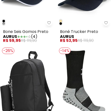
Aurus - Bone Seis Gomos Preto
Au
Bone Seis Gomos Preto
Boné Trucker Preto
AURUS
(
4
)
AURUS
R$ 59,95
R$ 119,90
R$ 53,95
R$ 119,90
-26%
-14%