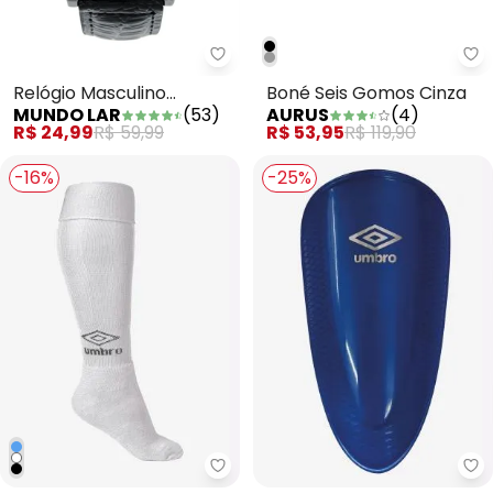
Mundo Lar - Relógio Masculino 
Au
Relógio Masculino
Boné Seis Gomos Cinza
MUNDO LAR
(
53
)
AURUS
(
4
)
Redondo Preto 1 Peça
R$ 24,99
R$ 59,99
R$ 53,95
R$ 119,90
-16%
-25%
Meião Umbro Classic (Branco)
Ca