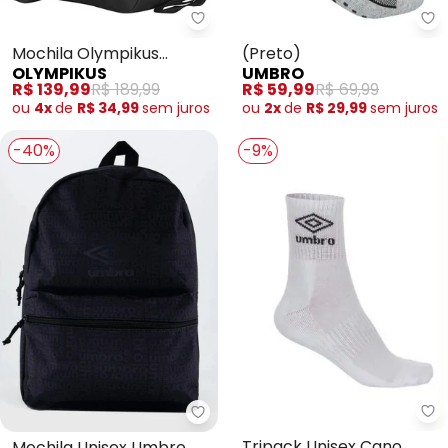
Mochila Olympikus Juvenil (Pre
Me
Mochila Olympikus
(Preto)
OLYMPIKUS
UMBRO
Juvenil (Preto)
R$ 139,99
R$ 189,99
R$ 59,99
R$ 69,99
ou
4x
de
R$ 34,99
sem
juros
ou
2x
de
R$ 29,99
sem
juros
-40%
-9%
Um
Mochila Unisex Umbro Print (Pr
Tripack Unisex Cano
Mochila Unisex Umbro