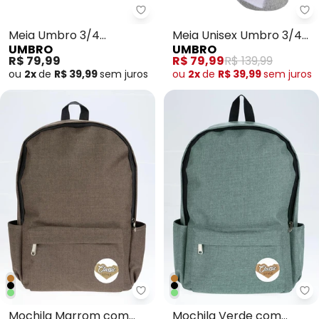
Meia Umbro 3/4 Adamant (Pret
Me
Meia Umbro 3/4
Meia Unisex Umbro 3/4
UMBRO
UMBRO
Adamant (Preto)
Grip Ii (Branca)
R$ 79,99
R$ 79,99
R$ 139,99
ou
2x
de
R$ 39,99
sem
juros
ou
2x
de
R$ 39,99
sem
juros
Perfecta - Mochila Marrom co
Pe
Mochila Marrom com
Mochila Verde com