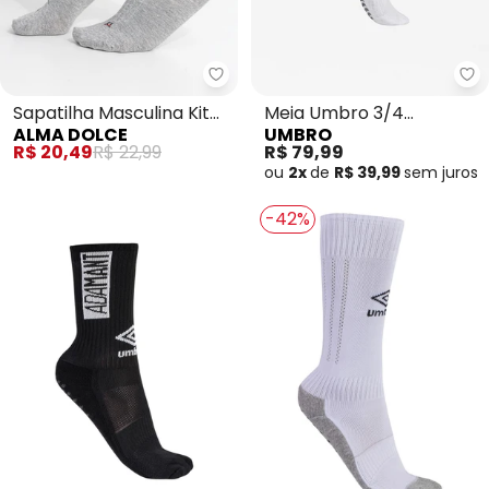
Alma Dolce - Sapatilha Masculi
Me
Sapatilha Masculina Kit
Meia Umbro 3/4
ALMA DOLCE
UMBRO
com 3 pares
Adamant (Branca)
R$ 20,49
R$ 22,99
R$ 79,99
ou
2x
de
R$ 39,99
sem
juros
-42%