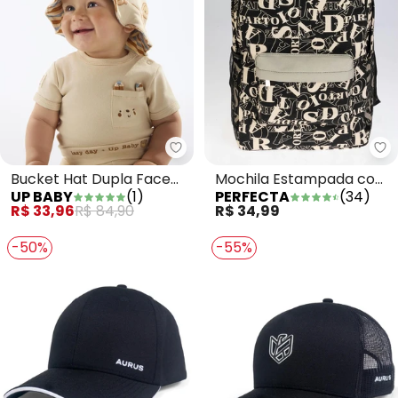
Up Baby - Bucket Hat Dupla Fa
Pe
Bucket Hat Dupla Face
Mochila Estampada com
UP BABY
(
1
)
PERFECTA
(
34
)
Unissex Bebê Bege
Bolso Frontal Preta
R$ 33,96
R$ 84,90
R$ 34,99
-50%
-55%