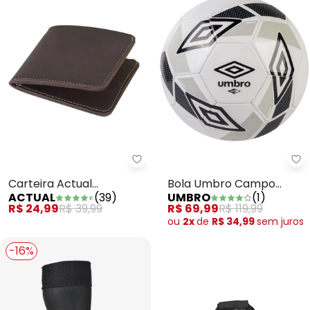
Carteira Actual (Marrom)
Bo
Carteira Actual
Bola Umbro Campo
ACTUAL
(
39
)
UMBRO
(
1
)
(Marrom)
Ceramica 2.0 (Branca)
R$ 24,99
R$ 39,99
R$ 69,99
R$ 119,99
ou
2x
de
R$ 34,99
sem
juros
-16%