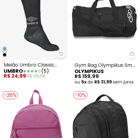
Meião Umbro Classic (Preto)
Gy
Meião Umbro Classic
Gym Bag Olympikus Sm
UMBRO
(
5
)
OLYMPIKUS
(Preto)
(Preta)
R$ 24,99
R$ 29,99
R$ 159,99
ou
5x
de
R$ 31,99
sem
juros
-26%
-10%