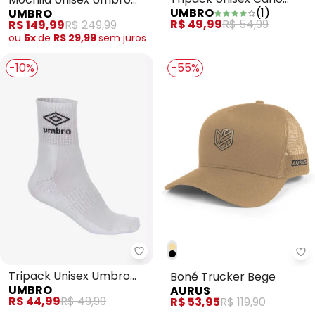
UMBRO
(
1
)
UMBRO
Medio 39 a 43
Print (Preta)
R$ 49,99
R$ 54,99
R$ 149,99
R$ 249,99
ou
5x
de
R$ 29,99
sem
juros
-10%
-55%
Tripack Unisex Umbro Cano Alt
Au
Tripack Unisex Umbro
Boné Trucker Bege
UMBRO
AURUS
Cano Alto (Branco)
R$ 44,99
R$ 49,99
R$ 53,95
R$ 119,90