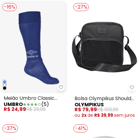
-16%
-27%
Meião Umbro Classic (Azul)
Bo
Meião Umbro Classic
Bolsa Olympikus Shoulder
UMBRO
(
5
)
OLYMPIKUS
(Azul)
Bag (Preto)
R$ 24,99
R$ 29,99
R$ 79,99
R$ 109,99
ou
2x
de
R$ 39,99
sem
juros
-37%
-41%