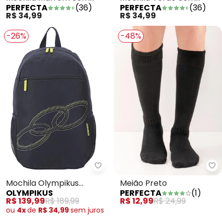
PERFECTA
(
36
)
PERFECTA
(
36
)
Compartimentos
Compartimentos
R$ 34,99
R$ 34,99
Laterais
Laterais
-26%
-48%
Mochila Olympikus Juvenil (Mar
Pe
Mochila Olympikus
Meião Preto
OLYMPIKUS
PERFECTA
(
1
)
Juvenil (Marinho)
R$ 139,99
R$ 189,99
R$ 12,99
R$ 24,99
ou
4x
de
R$ 34,99
sem
juros