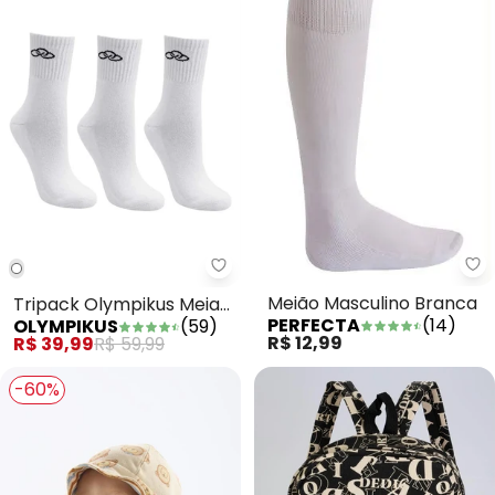
Pe
Tripack Olympikus Meia Cano M
Meião Masculino Branca
Tripack Olympikus Meia
PERFECTA
(
14
)
OLYMPIKUS
(
59
)
Cano Medio (Branco)
R$ 12,99
R$ 39,99
R$ 59,99
-60%