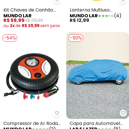
Mundo Lar - Kit Chaves de Can
Mu
Kit Chaves de Canhão
Lanterna Multiuso
MUNDO LAR
MUNDO LAR
(
4
)
Aço 7 Peças
Amarela 3 em 1
R$ 59,99
R$ 119,99
R$ 12,99
ou
2x
de
R$ 29,99
sem
juros
-54%
-50%
Mundo Lar - Compressor de Ar 
La
Compressor de Ar Roda
Capa para Automóvel