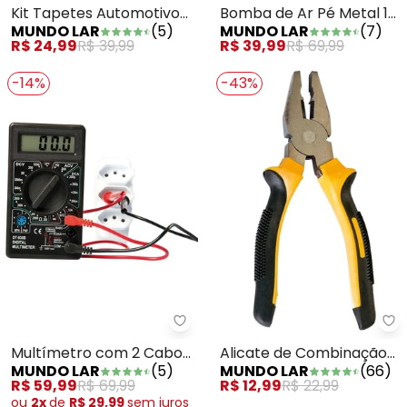
Kit Tapetes Automotivos
Bomba de Ar Pé Metal 1
MUNDO LAR
(
5
)
MUNDO LAR
(
7
)
Preto 4 Peças
Peça
R$ 24,99
R$ 39,99
R$ 39,99
R$ 69,99
-14%
-43%
Mundo Lar - Multímetro com 2
Mu
Multímetro com 2 Cabos
Alicate de Combinação
MUNDO LAR
(
5
)
MUNDO LAR
(
66
)
Condutores
Em Metal 1 Peça
R$ 59,99
R$ 69,99
R$ 12,99
R$ 22,99
ou
2x
de
R$ 29,99
sem
juros