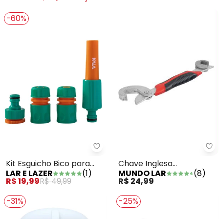
-60%
Mu
Lar e Lazer - Kit Esguicho Bico 
Chave Inglesa
Kit Esguicho Bico para
MUNDO LAR
(
8
)
LAR E LAZER
(
1
)
Multifuncional
Irrigação 4 Peças
R$ 24,99
R$ 19,99
R$ 49,99
-31%
-25%