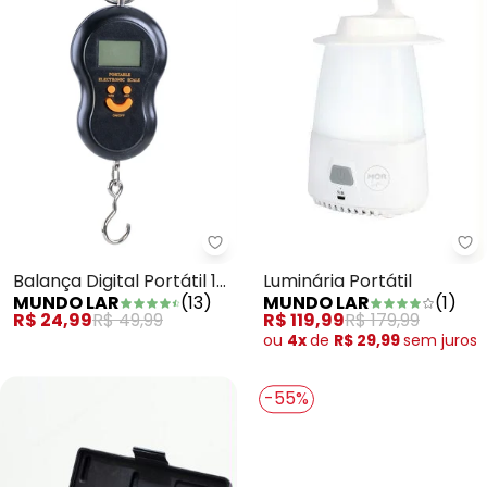
Mu
Mundo Lar - Balança Digital Port
Luminária Portátil
Balança Digital Portátil 1
MUNDO LAR
(
1
)
MUNDO LAR
(
13
)
Peça
R$ 119,99
R$ 179,99
R$ 24,99
R$ 49,99
ou
4x
de
R$ 29,99
sem
juros
-55%