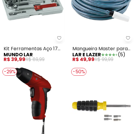
Mundo Lar - Kit Ferramentas Aç
La
Kit Ferramentas Aço 17
Mangueira Master para
MUNDO LAR
LAR E LAZER
(
5
)
Peças
Jardim 15 Metros
R$ 39,99
R$ 89,99
R$ 49,99
R$ 99,99
-29%
-50%