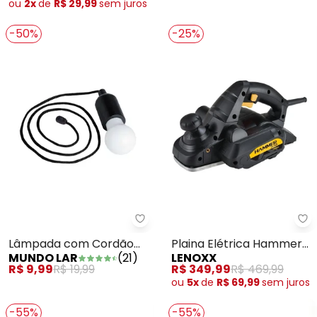
ou
2x
de
R$ 29,99
sem
juros
-50%
-25%
Mundo Lar - Lâmpada com Cord
Le
Lâmpada com Cordão
Plaina Elétrica Hammer
MUNDO LAR
(
21
)
LENOXX
Em Plástico
110 V
R$ 9,99
R$ 19,99
R$ 349,99
R$ 469,99
ou
5x
de
R$ 69,99
sem
juros
-55%
-55%