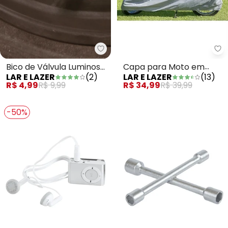
La
Lar e Lazer - Bico de Válvula Lu
Capa para Moto em
Bico de Válvula Luminoso
LAR E LAZER
(
13
)
LAR E LAZER
(
2
)
Polietileno
Sortido
R$ 34,99
R$ 39,99
R$ 4,99
R$ 9,99
-50%