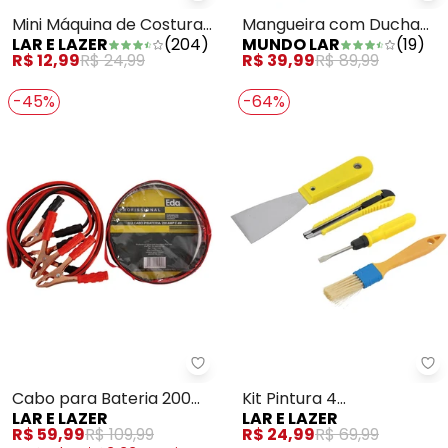
Mini Máquina de Costura
Mangueira com Ducha
LAR E LAZER
(
204
)
MUNDO LAR
(
19
)
Manual 1 Peça
para Jardim Verde
R$ 12,99
R$ 24,99
R$ 39,99
R$ 89,99
-45%
-64%
Lar e Lazer - Cabo para Bateri
La
Cabo para Bateria 200
Kit Pintura 4
LAR E LAZER
LAR E LAZER
Amp 2,4m
Ferramentas Sortidas
R$ 59,99
R$ 109,99
R$ 24,99
R$ 69,99