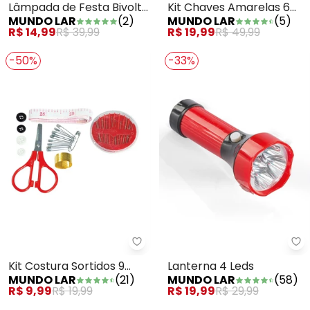
Lâmpada de Festa Bivolt 1
Kit Chaves Amarelas 6
MUNDO LAR
(
2
)
MUNDO LAR
(
5
)
Peça
Peças
R$ 14,99
R$ 39,99
R$ 19,99
R$ 49,99
-50%
-33%
Mundo Lar - Kit Costura Sortido
Mu
Kit Costura Sortidos 9
Lanterna 4 Leds
MUNDO LAR
(
21
)
MUNDO LAR
(
58
)
Peças
R$ 9,99
R$ 19,99
R$ 19,99
R$ 29,99