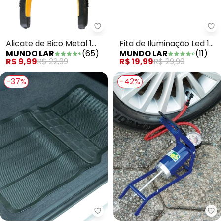
Mundo Lar - Alicate de Bico Met
Mu
Alicate de Bico Metal 1
Fita de Iluminação Led 1
MUNDO LAR
(
65
)
MUNDO LAR
(
11
)
Peça
Peça
R$ 9,99
R$ 22,99
R$ 19,99
R$ 29,99
-37%
-42%
Mundo Lar - Kit Tapetes Automo
Mu