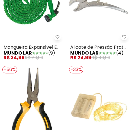
Mundo Lar - Mangueira Expansív
Mu
Mangueira Expansível Em
Alicate de Pressão Prata
MUNDO LAR
(
9
)
MUNDO LAR
(
4
)
Silicone 5 Metros
em Metal 1 Peça
R$ 34,99
R$ 89,99
R$ 24,99
R$ 49,99
-56%
-33%