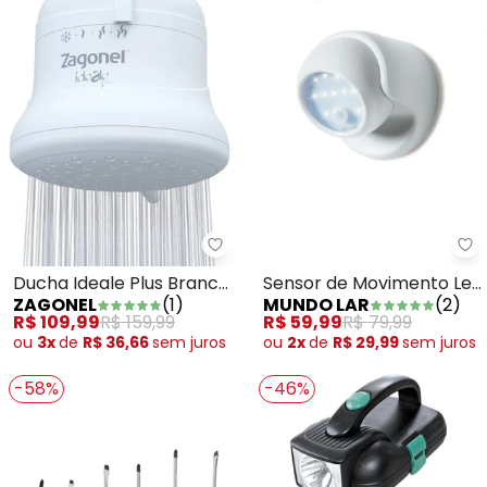
Zagonel - Ducha Ideale Plus Bra
Mu
Ducha Ideale Plus Branca
Sensor de Movimento Led
ZAGONEL
(
1
)
MUNDO LAR
(
2
)
127 V
Branco
R$ 109,99
R$ 159,99
R$ 59,99
R$ 79,99
ou
3x
de
R$ 36,66
sem
juros
ou
2x
de
R$ 29,99
sem
juros
-58%
-46%