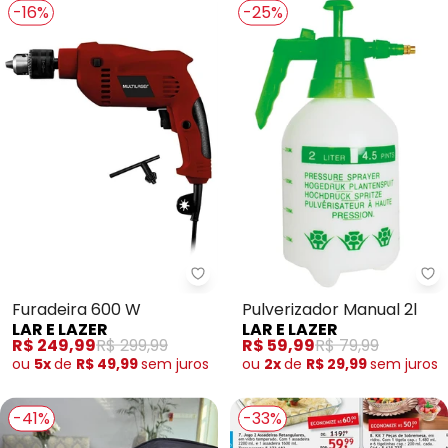
-16%
-25%
Lar e Lazer - Furadeira 600 W - 
La
Furadeira 600 W
Pulverizador Manual 2l
LAR E LAZER
LAR E LAZER
R$ 249,99
R$ 299,99
R$ 59,99
R$ 79,99
ou
5x
de
R$ 49,99
sem
juros
ou
2x
de
R$ 29,99
sem
juros
-41%
-33%