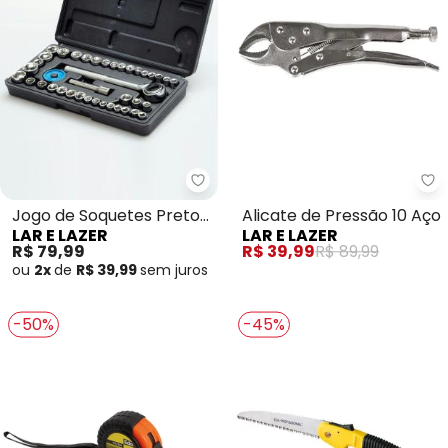
Lar e Lazer - Jogo de Soquetes 
La
Jogo de Soquetes Preto
Alicate de Pressão 10 Aço
LAR E LAZER
LAR E LAZER
40 Peças
R$ 79,99
R$ 39,99
R$ 89,99
ou
2x
de
R$ 39,99
sem
juros
-50%
-45%