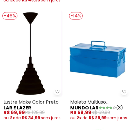
-46%
-14%
Lar e Lazer - Lustre Make Color 
Mu
Lustre Make Color Preto 1
Maleta Multiuso
LAR E LAZER
MUNDO LAR
(
3
)
Peça
Esmaltada Azul 1 Peça
R$ 69,99
R$ 129,99
R$ 59,99
R$ 69,99
ou
2x
de
R$ 34,99
sem
juros
ou
2x
de
R$ 29,99
sem
juros