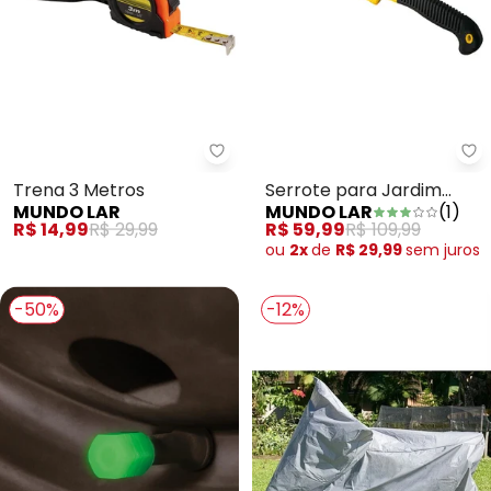
Mundo Lar - Trena 3 Metros
Mu
Trena 3 Metros
Serrote para Jardim
MUNDO LAR
MUNDO LAR
(
1
)
Dobrável
R$ 14,99
R$ 29,99
R$ 59,99
R$ 109,99
ou
2x
de
R$ 29,99
sem
juros
-50%
-12%