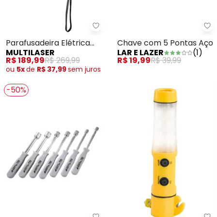
Multilaser - Parafusadeira Elét
La
Parafusadeira Elétrica
Chave com 5 Pontas Aço
MULTILASER
LAR E LAZER
(
1
)
Vermelha
R$ 189,99
R$ 269,99
R$ 19,99
R$ 39,99
ou
5x
de
R$ 37,99
sem
juros
-50%