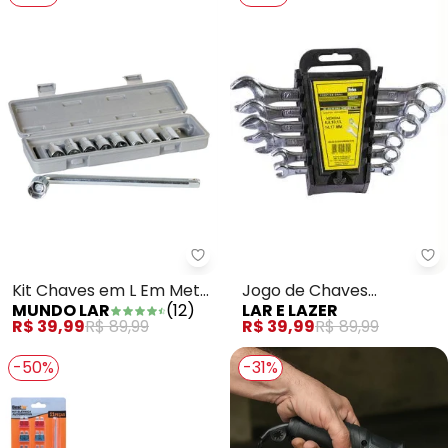
La
Mundo Lar - Kit Chaves em L Em
Jogo de Chaves
Kit Chaves em L Em Metal
LAR E LAZER
MUNDO LAR
(
12
)
Combinada
10 Peças
R$ 39,99
R$ 89,99
R$ 39,99
R$ 89,99
-50%
-31%