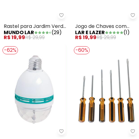
Mundo Lar - Rastel para Jardim
La
Rastel para Jardim Verde
Jogo de Chaves com
MUNDO LAR
(
29
)
LAR E LAZER
(
1
)
1 Peça
Pontas de Precisão
R$ 19,99
R$ 29,99
R$ 19,99
R$ 29,99
-62%
-60%
Mundo Lar - Lâmpada de Festa B