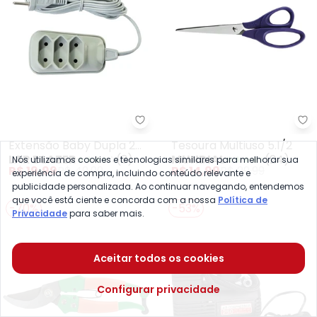
Lar e Lazer - Extensão Baby Dup
Mu
Extensão Baby Dupla 2
Tesoura Multiuso 5.1/2
LAR E LAZER
(
3
)
MUNDIAL
(
24
)
Nós utilizamos cookies e tecnologias similares para melhorar sua
Metros
R$ 19,99
R$ 49,99
R$ 14,99
R$ 29,99
experiência de compra, incluindo conteúdo relevante e
publicidade personalizada. Ao continuar navegando, entendemos
que você está ciente e concorda com a nossa
Política de
-70%
-53%
Privacidade
para saber mais.
Aceitar todos os cookies
Configurar privacidade