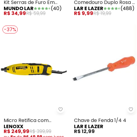
Kit Serras de Furo Em
Comedouro Duplo Rosa 1
MUNDO LAR
(
40
)
LAR E LAZER
(
488
)
Metal 4 Peças
Peça
R$ 34,99
R$ 59,99
R$ 9,99
R$ 19,99
-37%
La
Lenoxx - Micro Retifica com Mal
Chave de Fenda 1/4 4
Micro Retifica com
LAR E LAZER
LENOXX
Maleta 220 V
R$ 12,99
R$ 249,99
R$ 399,99
ou
5x
de
R$ 49,99
sem
juros