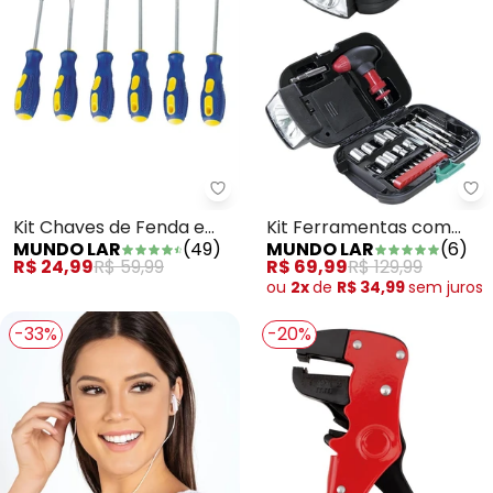
Mundo Lar - Kit Chaves de Fenda
Mu
Kit Chaves de Fenda e
Kit Ferramentas com
MUNDO LAR
(
49
)
MUNDO LAR
(
6
)
Philips Azul 6 Peças
Lanterna 24 Peças
R$ 24,99
R$ 59,99
R$ 69,99
R$ 129,99
ou
2x
de
R$ 34,99
sem
juros
-33%
-20%