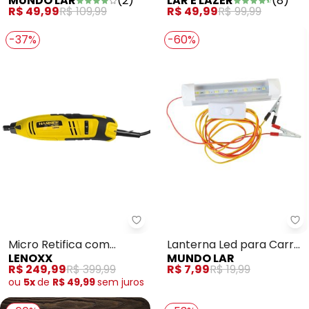
MUNDO LAR
(
2
)
LAR E LAZER
(
8
)
Preto
Azul em Plástico 1 Peça
R$ 49,99
R$ 109,99
R$ 49,99
R$ 99,99
-37%
-60%
Mu
Lenoxx - Micro Retifica com Mal
Lanterna Led para Carro
Micro Retifica com
MUNDO LAR
LENOXX
Branco
Maleta 127 V
R$ 7,99
R$ 19,99
R$ 249,99
R$ 399,99
ou
5x
de
R$ 49,99
sem
juros