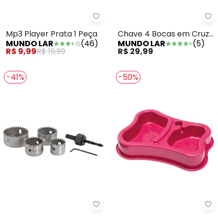
Mundo Lar - Mp3 Player Prata 1
Mu
Mp3 Player Prata 1 Peça
Chave 4 Bocas em Cruz
MUNDO LAR
(
46
)
MUNDO LAR
(
5
)
Metal 1 Peça
R$ 9,99
R$ 19,99
R$ 29,99
-41%
-50%
Mundo Lar - Kit Serras de Furo 
La