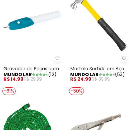
Mu
Mundo Lar - Gravador de Peças 
Martelo Sortido em Aço
Gravador de Peças com
MUNDO LAR
(
53
)
MUNDO LAR
(
12
)
28 cm
2 Bicos Em Plástico
R$ 24,99
R$ 39,99
R$ 14,99
R$ 29,99
-61%
-50%