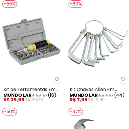
-55%
-60%
Mundo Lar - Kit de F
Mu
Kit de Ferramentas Em
Kit Chaves Allen Em
MUNDO LAR
(
18
)
MUNDO LAR
(
44
)
Metal 41 Peças
Metal 10 Peças
R$ 39,99
R$ 89,99
R$ 7,99
R$ 19,99
-50%
-37%