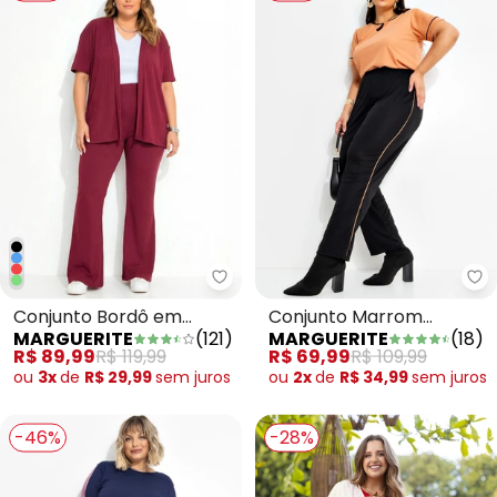
Marguerite - Conjunto Bordô e
Ma
Conjunto Bordô em
Conjunto Marrom
MARGUERITE
(
121
)
MARGUERITE
(
18
)
Canelado
Amendoado em Malha
R$ 89,99
R$ 119,99
R$ 69,99
R$ 109,99
ou
3x
de
R$ 29,99
sem
juros
ou
2x
de
R$ 34,99
sem
juros
-46%
-28%