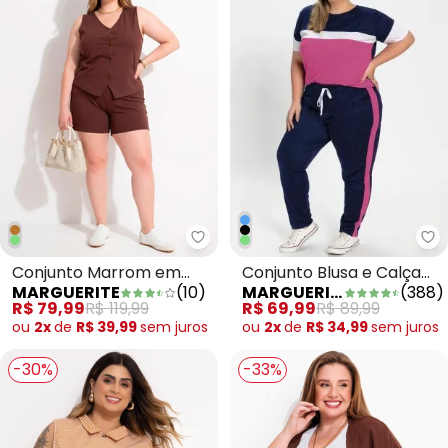
Ma
Marguerite - Conjunto Marrom
Conjunto Blusa e Calça
Conjunto Marrom em
MARGUERITE
(
388
)
MARGUERITE
(
10
)
Marinho Plus Size
Algodão
R$ 69,99
R$ 89,99
R$ 79,99
R$ 119,99
ou
2x
de
R$ 34,99
sem
juros
ou
2x
de
R$ 39,99
sem
juros
-30%
-33%