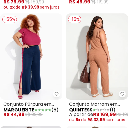
R$ 79,99
R$ 159,99
R$ 49,99
R$ 119,99
ou
2x
de
R$ 39,99
sem
juros
-55%
-15%
Marguerite - Conjunto Púrpura
Qu
Conjunto Púrpura em
Conjunto Marrom em
MARGUERITE
(
5
)
QUINTESS
(
1
)
Malha
Malha Texturizada
R$ 44,99
R$ 99,99
A partir de
R$ 169,99
R$ 19
ou
5x
de
R$ 33,99
sem
juros