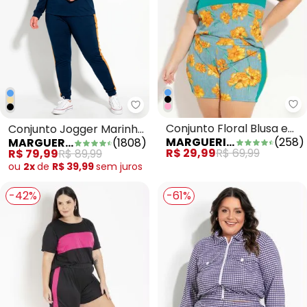
Ma
Marguerite - Conjunto Jogger M
Conjunto Floral Blusa e
Conjunto Jogger Marinho
MARGUERITE
(
258
)
MARGUERITE
(
1808
)
Short Plus Size
e Caramelo Plus Size
R$ 29,99
R$ 69,99
R$ 79,99
R$ 89,99
ou
2x
de
R$ 39,99
sem
juros
-42%
-61%