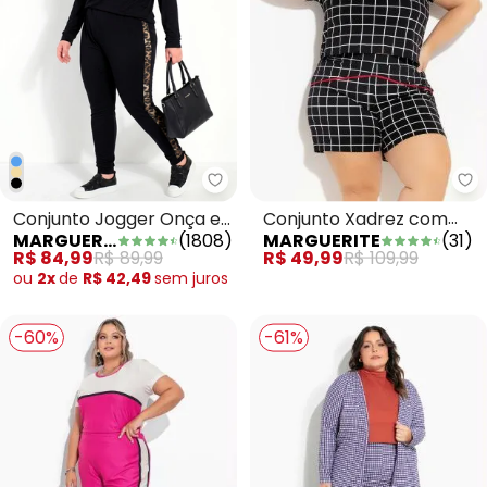
Ma
Marguerite - Conjunto Jogger On
Conjunto Xadrez com
Conjunto Jogger Onça e
MARGUERITE
(
31
)
MARGUERITE
(
1808
)
Blusa e Short Plus Size
Preto Plus Size
R$ 49,99
R$ 109,99
R$ 84,99
R$ 89,99
ou
2x
de
R$ 42,49
sem
juros
-60%
-61%