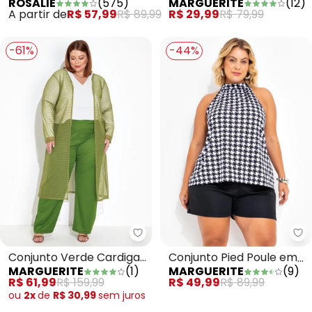
ROSALIE
(
575
)
MARGUERITE
(
12
)
com Babados
Blusa e Saia Plus Size
A partir de
R$ 57,99
R$ 89,99
R$ 29,99
R$ 79,99
-61%
-44%
Marguerite - Conjunto Verde Car
Ma
Conjunto Verde Cardigan
Conjunto Pied Poule em
MARGUERITE
(
1
)
MARGUERITE
(
9
)
e Calça Plus Size
Malha
R$ 61,99
R$ 159,99
R$ 49,99
R$ 89,99
ou
2x
de
R$ 30,99
sem
juros