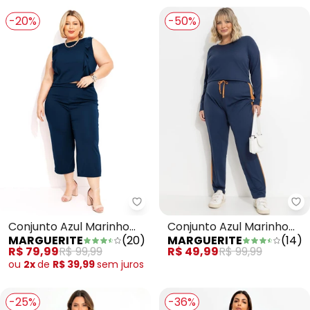
-20%
-50%
Marguerite - Conjunto Azul Ma
Ma
Conjunto Azul Marinho
Conjunto Azul Marinho
MARGUERITE
(
20
)
MARGUERITE
(
14
)
em Malha
em Malha com
R$ 79,99
R$ 99,99
R$ 49,99
R$ 99,99
Contraste
ou
2x
de
R$ 39,99
sem
juros
-25%
-36%