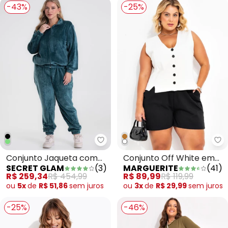
-43%
-25%
Secret Glam - Conjunto Jaquet
Ma
Conjunto Jaqueta com
Conjunto Off White em
SECRET GLAM
(
3
)
MARGUERITE
(
41
)
Calça em Plush Verde
Malha de Algodão
R$ 259,34
R$ 454,99
R$ 89,99
R$ 119,99
ou
5x
de
R$ 51,86
sem
juros
ou
3x
de
R$ 29,99
sem
juros
-25%
-46%