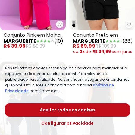
Marguerite - Conjunto Pink em 
Ma
Conjunto Pink em Malha
Conjunto Preto em
MARGUERITE
(
10
)
MARGUERITE
(
88
)
Canelado
R$ 39,99
R$ 89,99
R$ 69,99
R$ 109,99
ou
2x
de
R$ 34,99
sem
juros
-25%
-18%
Nós utilizamos cookies e tecnologias similares para melhorar sua
experiência de compra, incluindo conteúdo relevante e
publicidade personalizada. Ao continuar navegando, entendemos
que você está ciente e concorda com a nossa
Política de
Privacidade
para saber mais.
Aceitar todos os cookies
Configurar privacidade