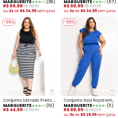
MARGUERITE
(
36
)
MARGUERITE
(
57
)
em Malha
Malha
R$ 69,99
R$ 99,99
R$ 69,99
R$ 109,99
ou
2x
de
R$ 34,99
sem
juros
ou
2x
de
R$ 34,99
sem
juros
-55%
-55%
Marguerite - Conjunto Listrado 
Ma
Conjunto Listrado Preto e
Conjunto Azul Royal em
MARGUERITE
(
10
)
MARGUERITE
(
11
)
Branco Blusa e Saia
Malha de Algodão
R$ 44,99
R$ 99,99
R$ 89,99
R$ 199,99
ou
3x
de
R$ 29,99
sem
juros