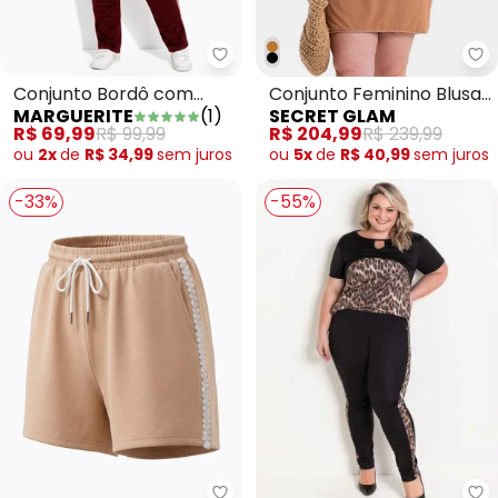
Marguerite - Conjunto Bordô com
Se
Conjunto Bordô com
Conjunto Feminino Blusa
MARGUERITE
(
1
)
SECRET GLAM
Blusa e Calça Plus Size
e Shorts Saia Marrom
R$ 69,99
R$ 99,99
R$ 204,99
R$ 239,99
ou
2x
de
R$ 34,99
sem
juros
ou
5x
de
R$ 40,99
sem
juros
-33%
-55%