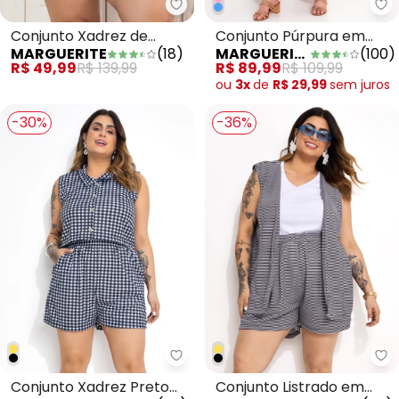
Marguerite - Conjunto Xadrez de
Ma
Conjunto Xadrez de
Conjunto Púrpura em
MARGUERITE
(
18
)
MARGUERITE
(
100
)
Camisa e Short Plus Size
Malha
R$ 49,99
R$ 139,99
R$ 89,99
R$ 109,99
ou
3x
de
R$ 29,99
sem
juros
-30%
-36%
Marguerite - Conjunto Xadrez 
Ma
Conjunto Xadrez Preto
Conjunto Listrado em