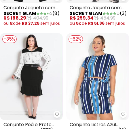
Secret Glam - Conjunto Jaque
Se
Conjunto Jaqueta com
Conjunto Jaqueta com
SECRET GLAM
(
8
)
SECRET GLAM
(
3
)
Calça Moletom Preto
Calça em Plush Preto
R$ 186,29
R$ 404,99
R$ 259,34
R$ 454,99
ou
5x
de
R$ 37,25
sem
juros
ou
5x
de
R$ 51,86
sem
juros
-35%
-62%
Ma
Ros
Conjunto Poá e Preto
Conjunto Listras Azul