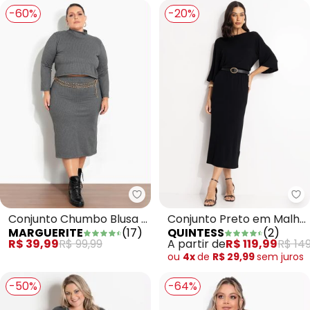
-60%
-20%
Marguerite - Conjunto Chumbo B
Qu
Conjunto Chumbo Blusa e
Conjunto Preto em Malha
MARGUERITE
(
17
)
QUINTESS
(
2
)
Saia em Ribana Plus Size
Tricot Leve
R$ 39,99
R$ 99,99
A partir de
R$ 119,99
R$ 149
ou
4x
de
R$ 29,99
sem
juros
-50%
-64%