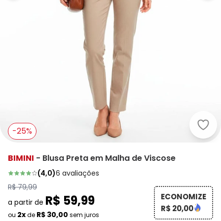
Bimi
-25%
BIMINI
-
Blusa Preta em Malha de Viscose
(
4,0
)
6
avaliações
R$ 79,99
ECONOMIZE
R$ 59,99
a partir de
R$ 20,00
2x
R$ 30,00
ou
de
sem juros