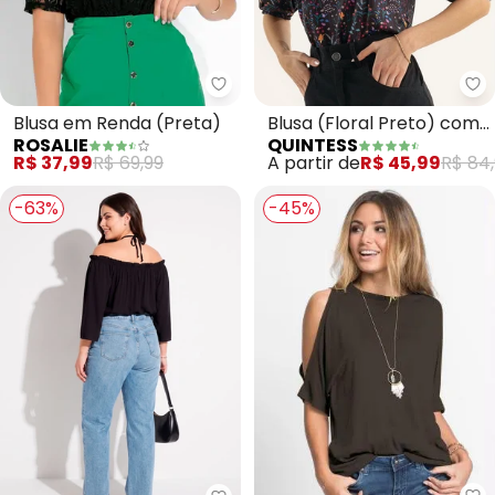
Rosalie - Blusa em Renda (Pret
Qu
Blusa em Renda (Preta)
Blusa (Floral Preto) com
ROSALIE
QUINTESS
Mangas Bufantes
R$ 37,99
R$ 69,99
A partir de
R$ 45,99
R$ 84
-63%
-45%