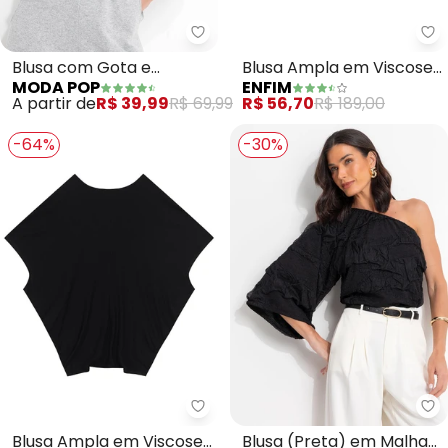
Moda Pop - Blusa com Gota e A
En
Blusa com Gota e
Blusa Ampla em Viscose
MODA POP
ENFIM
Amarração Frontal
(Preto)
A partir de
R$ 39,99
R$ 69,99
R$ 56,70
R$ 189,00
(Preta)
-64%
-30%
Malwee - Blusa Ampla em Visco
Qu
Blusa Ampla em Viscose
Blusa (Preta) em Malha