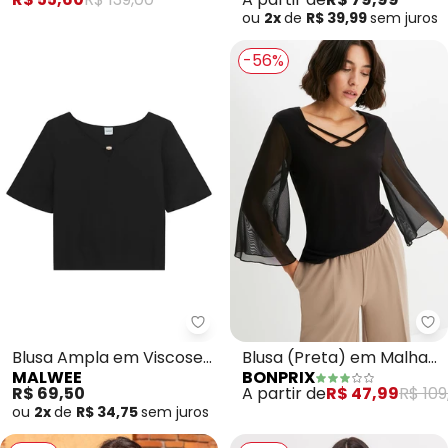
ou
2x
de
R$ 39,99
sem
juros
-56%
Malwee - Blusa Ampla em Visco
bo
Blusa Ampla em Viscose
Blusa (Preta) em Malha
MALWEE
BONPRIX
(Preto)
de Viscose
R$ 69,50
A partir de
R$ 47,99
R$ 109
ou
2x
de
R$ 34,75
sem
juros