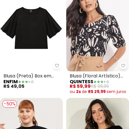
Enfim - Blusa (Preta) Box em Vi
Qu
Blusa (Preta) Box em
Blusa (Floral Artístico)
ENFIM
QUINTESS
Viscose
em Malha de Viscose
R$ 49,05
R$ 59,99
R$ 99,99
ou
2x
de
R$ 29,99
sem
juros
-50%