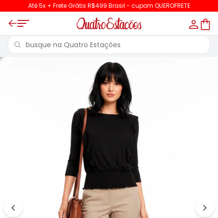
Até 5x + Frete Grátis R$499 Brasil - cupom QUEROFRETE