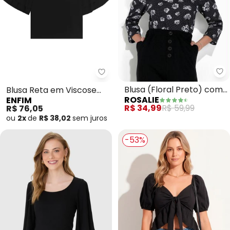
Ro
Enfim - Blusa Reta em Viscose (
Blusa (Floral Preto) com
Blusa Reta em Viscose
ROSALIE
ENFIM
Manga
(Preto)
R$ 34,99
R$ 59,99
R$ 76,05
ou
2x
de
R$ 38,02
sem
juros
-53%