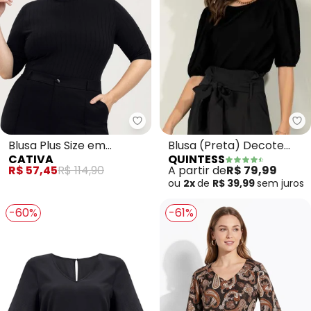
Qu
Cativa - Blusa Plus Size em Can
Blusa (Preta) Decote
Blusa Plus Size em
QUINTESS
CATIVA
Canoa com Mangas
Canelado (Preto)
A partir de
R$ 79,99
R$ 57,45
R$ 114,90
Bufantes
ou
2x
de
R$ 39,99
sem
juros
-60%
-61%