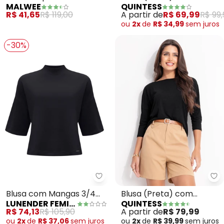
MALWEE
QUINTESS
(Preto)
Buble
R$ 41,65
R$ 119,00
A partir de
R$ 69,99
R$ 99,
ou
2x
de
R$ 34,99
sem
juros
-30%
Lunender Feminina - Blusa com
Qu
Blusa com Mangas 3/4
Blusa (Preta) com
LUNENDER FEMININA
QUINTESS
em Malha Texturizada
Mangas 3/4
R$ 74,13
R$ 105,90
A partir de
R$ 79,99
(Preto)
ou
2x
de
R$ 37,06
sem
juros
ou
2x
de
R$ 39,99
sem
juros