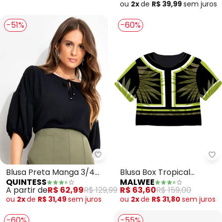
ou
2x
de
R$ 39,99
sem
juros
-51%
-60%
Quintess - Blusa Preta Manga 
Ma
Blusa Preta Manga 3/4
Blusa Box Tropical
QUINTESS
MALWEE
Balonê em Tecido Air
(Preto)
A partir de
R$ 62,99
R$ 129,99
R$ 63,60
R$ 159,00
Flow com Amarração
ou
2x
de
R$ 31,49
sem
juros
ou
2x
de
R$ 31,80
sem
juros
-60%
-55%