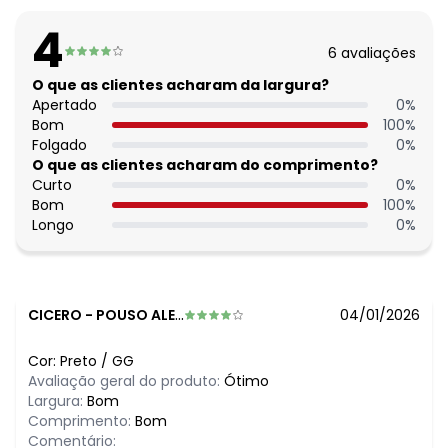
Modelo da manga: Ajustada
Decote frente: Redondo
4
Decote costas: Redondo
6
avaliações
Complemento: Elástico na barra
Tecido: Malha de viscose com elastano 190g 96% viscose,
O que as clientes acharam da largura?
4% elastano meia malha
Apertado
0
%
Bom
100
%
Folgado
0
%
O que as clientes acharam do comprimento?
Curto
0
%
Bom
100
%
Longo
0
%
CICERO
-
POUSO ALEGRE - MG
04/01/2026
Cor:
Preto
/
GG
Avaliação geral do produto:
Ótimo
Largura:
Bom
Comprimento:
Bom
Comentário: