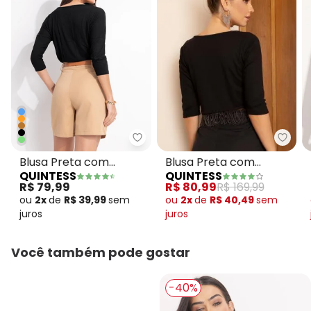
Quint
Quintess - Blusa Preta com Ma
Blusa Preta com
Blusa Preta com
QUINTESS
QUINTESS
Aviamento de Franjas
Mangas 3/4
R$ 80,99
R$ 169,99
R$ 79,99
ou
2x
de
R$ 40,49
sem
ou
2x
de
R$ 39,99
sem
juros
juros
Você também pode gostar
-40%