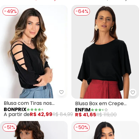
-49%
-64%
bonprix - Blusa com Tiras nos 
En
Blusa com Tiras nos
Blusa Box em Crepe
BONPRIX
ENFIM
Ombros (Preta)
(Preto)
A partir de
R$ 42,99
R$ 84,99
R$ 41,65
R$ 119,00
-51%
-50%