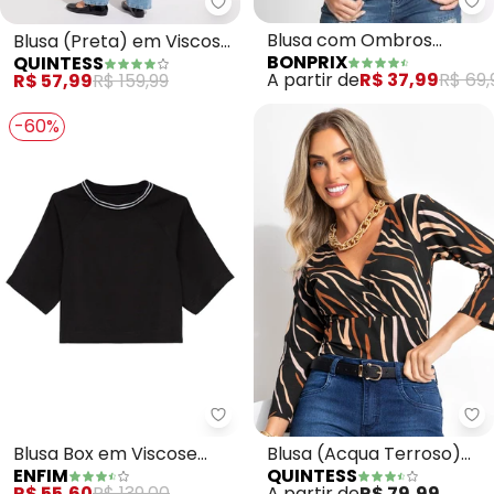
bo
Quintess - Blusa (Preta) em V
Blusa com Ombros
Blusa (Preta) em Viscose
BONPRIX
QUINTESS
Vazados (Preta)
Plana Ombro a Ombro
A partir de
R$ 37,99
R$ 69,
R$ 57,99
R$ 159,99
-60%
Enfim - Blusa Box em Viscose (P
Qu
Blusa Box em Viscose
Blusa (Acqua Terroso)
ENFIM
QUINTESS
(Preto)
em Malha de Viscose
R$ 55,60
R$ 139,00
A partir de
R$ 79,99