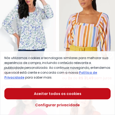
bonprix - Blusa Decote com Rec
He
Nós utilizamos cookies e tecnologias similares para melhorar sua
experiência de compra, incluindo conteúdo relevante e
Blusa Decote com
Blusa Feminina
publicidade personalizada. Ao continuar navegando, entendemos
BONPRIX
HERING
Recorte (Floral Verde)
(Estampado)
R$ 47,99
R$ 99,99
R$ 62,98
R$ 139,99
que você está ciente e concorda com a nossa
Política de
Privacidade
para saber mais.
ou
2x
de
R$ 31,49
sem
juros
-55%
-50%
Aceitar todos os cookies
Configurar privacidade