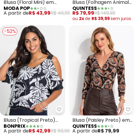
Blusa (Floral Mini) em
Blusa (Folhagem Animal
MODA POP
QUINTESS
Jersey Acetinado
Print) em Crepe Plano
A partir de
R$ 43,99
R$ 49,99
R$ 79,99
R$ 149,99
ou
2x
de
R$ 39,99
sem
juros
-52%
bonprix - Blusa (Tropical Pret
Qu
Blusa (Tropical Preto)
Blusa (Paisley Preto) em
BONPRIX
QUINTESS
em Malha Crepe
Malha de Viscose
A partir de
R$ 42,99
R$ 89,99
A partir de
R$ 79,99