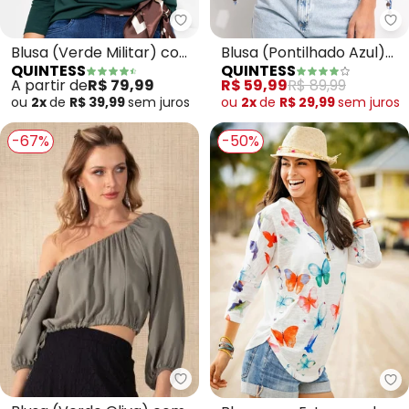
Quintess - Blusa (Verde Milita
Qu
Blusa (Verde Militar) com
Blusa (Pontilhado Azul)
QUINTESS
QUINTESS
Mangas 3/4
em Malha Texturizada
A partir de
R$ 79,99
R$ 59,99
R$ 89,99
ou
2x
de
R$ 39,99
sem
juros
ou
2x
de
R$ 29,99
sem
juros
-67%
-50%
Quintess - Blusa (Verde Oliva) 
bo