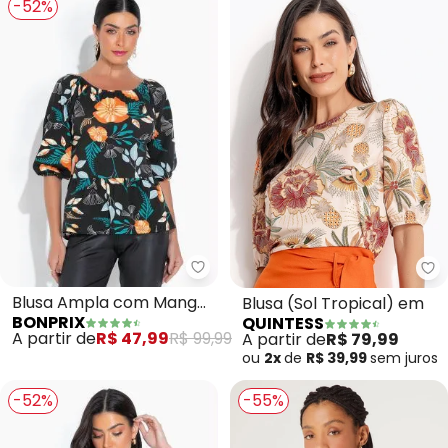
-52%
bonprix - Blusa Ampla com Mang
Qu
Blusa Ampla com Manga
Blusa (Sol Tropical) em
BONPRIX
QUINTESS
3/4 (Floral Dark)
A partir de
R$ 47,99
R$ 99,99
A partir de
R$ 79,99
ou
2x
de
R$ 39,99
sem
juros
-52%
-55%