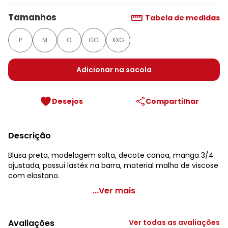
Tamanhos
Tabela de medidas
P
M
G
GG
XXG
Adicionar na sacola
Desejos
Compartilhar
Descrição
Blusa preta, modelagem solta, decote canoa, manga 3/4
ajustada, possui lastéx na barra, material malha de viscose
com elastano.
Bimini - Blusa Preta em Malha de Viscose
...Ver mais
Código do produto: 3674694
Comprimento da manga: 3/4
Avaliações
Ver todas as avaliações