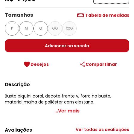
Tamanhos
Tabela de medidas
P
M
G
GG
XXG
Adicionar na sacola
Desejos
Compartilhar
Descrição
Busto biquíni coral, decote frente v, forro no busto,
material malha de poliéster com elastano.
bonprix - Busto Biquíni Coral em Malha com Elastano
...Ver mais
Código do produto: 3696576
Decote frente: V
Avaliações
Ver todas as avaliações
Forro: No busto