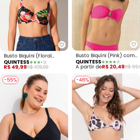
Qu
Quintess - Busto Biquíni (Flora
Busto Biquíni (Pink) com
Busto Biquíni (Floral
QUINTESS
QUINTESS
Amarração
Preto) em Malha com
A partir de
R$ 20,49
R$ 69,
R$ 49,99
R$ 109,99
Elastano
-55%
-46%