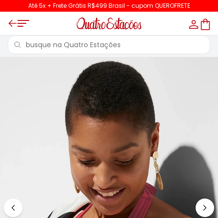
Até 5x + Frete Grátis R$499 Brasil - cupom QUEROFRETE