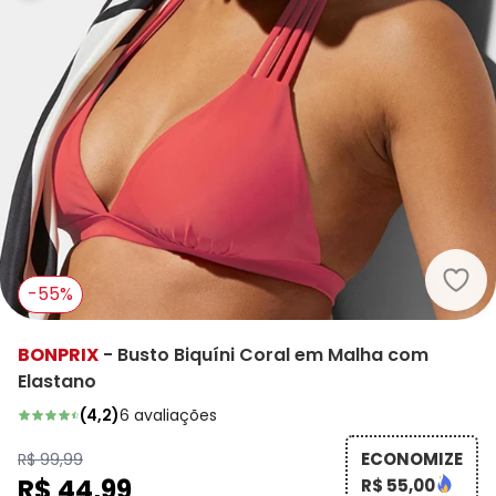
bonp
-55%
BONPRIX
-
Busto Biquíni Coral em Malha com
Elastano
(
4,2
)
6
avaliações
ECONOMIZE
R$ 99,99
R$ 44,99
R$ 55,00