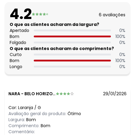
Material: Malha de Poliéster com Elastano
4.2
Estação: Verão
6
avaliações
Situação de Uso: Praia
Composição Material: 90% Poliéster, 10% Elastano
O que as clientes acharam da largura?
Apertado
0
%
Bom
100
%
Folgado
0
%
O que as clientes acharam do comprimento?
Curto
0
%
Bom
100
%
Longo
0
%
NARA
-
BELO HORIZONTE - MG
29/01/2026
Cor:
Laranja
/
G
Avaliação geral do produto:
Ótimo
Largura:
Bom
Comprimento:
Bom
Comentário: