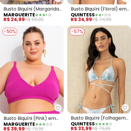
Marguerite - Busto Biquíni (Marg
Qu
Busto Biquíni (Margarida)
Busto Biquíni (Floral) em
MARGUERITE
QUINTESS
em Poliflex
Malha com Elastano
R$ 24,99
R$ 69,99
R$ 34,99
R$ 74,99
-50%
-57%
Qu
Marguerite - Busto Biquíni (Pin
Busto Biquíni (Folhagem)
Busto Biquíni (Pink) em
QUINTESS
MARGUERITE
Cortininha
Malha Canelada
R$ 33,99
R$ 79,99
R$ 39,99
R$ 79,99