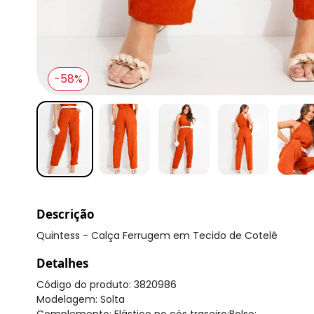
-58%
Descrição
Quintess - Calça Ferrugem em Tecido de Cotelê
Detalhes
Código do produto: 3820986
Modelagem: Solta
Complemento: Elástico no cós traseiro;Bolso;