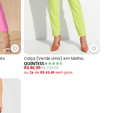
e)
Quintess - Calça (Rosa) Social com Cinto
Quintess 
nto
Calça (Verde Lima) em Malha
QUINTESS
Encorpada
R$ 86,99
R$ 239,99
ou
2x
de
R$ 43,49
sem
juros