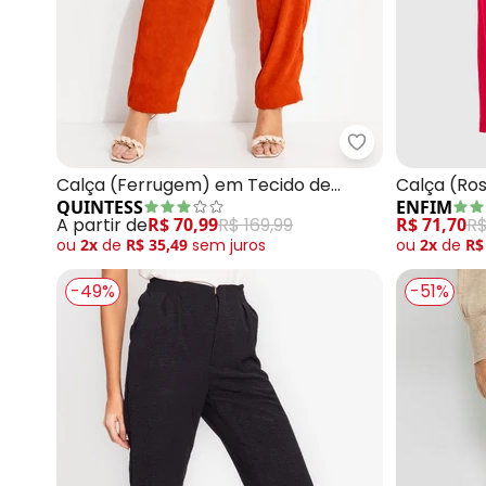
Quintess - Cal
Calça (Ferrugem) em Tecido de
Calça (Ros
QUINTESS
ENFIM
Cotelê
A partir de
R$ 70,99
R$ 169,99
R$ 71,70
R$
ou
2x
de
R$ 35,49
sem
juros
ou
2x
de
R$
-49%
-51%