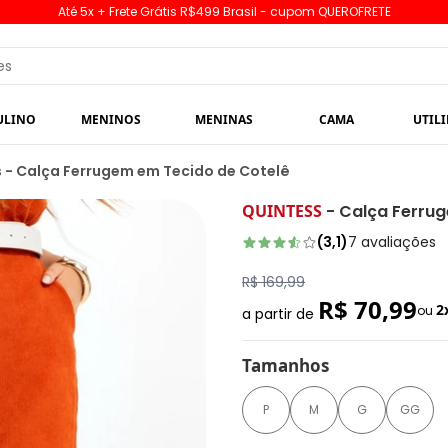
Até 5x + Frete Grátis R$499 Brasil - cupom QUEROFRETE
ULINO
MENINOS
MENINAS
CAMA
UTIL
 - Calça Ferrugem em Tecido de Cotelê
QUINTESS
-
Calça Ferrug
(
3,1
)
7
avaliações
R$ 169,99
R$ 70,99
2
ou
a partir de
Tamanhos
P
M
G
GG