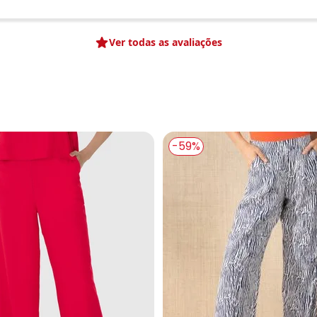
Ver todas as avaliações
Nome
Digite seu e-mail
Telefone
Ao enviar o cadastro, você
-59%
Privacidade