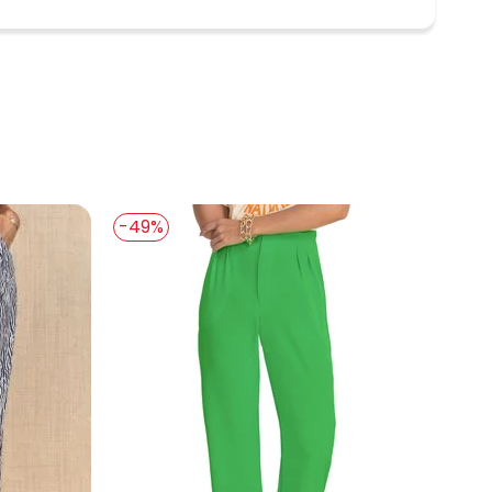
 concorda com a nossa
Política de
-49%