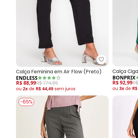
Endless - Calç
Calça Cig
Calça Feminina em Air Flow (Preto)
BONPRIX
ENDLESS
R$ 92,99
R$
R$ 88,99
R$ 174,99
ou
3x
de
R$
ou
2x
de
R$ 44,49
sem
juros
-65%