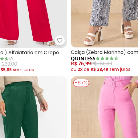
ça (Ferrugem) em Tecido de Cotelê
Enfim - Calça (Rosa ) Alfaiatar
Calça (Zebra Marinho) com
a ) Alfaiataria em Crepe
QUINTESS
R$ 76,99
R$ 189,99
 239,00
ou
2x
de
R$ 38,49
sem
juros
 35,85
sem
juros
-67%