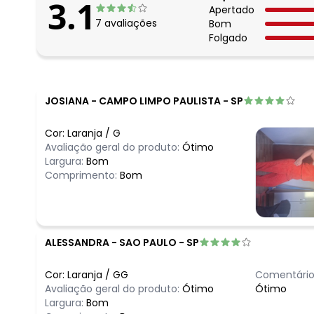
3.1
Apertado
7
avaliações
Bom
Folgado
JOSIANA
-
CAMPO LIMPO PAULISTA - SP
Cor:
Laranja
/
G
Avaliação geral do produto:
Ótimo
Largura:
Bom
Comprimento:
Bom
ALESSANDRA
-
SAO PAULO - SP
Cor:
Laranja
/
GG
Comentário
Avaliação geral do produto:
Ótimo
Ótimo
Largura:
Bom