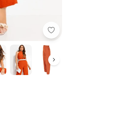
Quintess - Calça Ferrugem em Teci