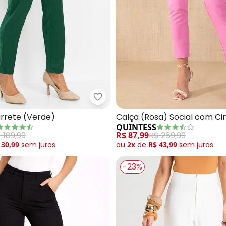
bonprix - Calça Cigarrete (Verd
a Feminina em Air Flow (Preto)
arrete (Verde)
Calça (Rosa) Social com Ci
QUINTESS
 189,99
R$ 87,99
R$ 269,99
 30,99
sem
juros
ou
2x
de
R$ 43,99
sem
juros
-23%