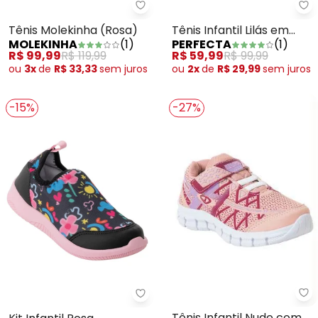
Tênis Molekinha (Rosa)
Pe
Tênis Molekinha (Rosa)
Tênis Infantil Lilás em
MOLEKINHA
(
1
)
PERFECTA
(
1
)
Sintético
R$ 99,99
R$ 119,99
R$ 59,99
R$ 99,99
ou
3x
de
R$ 33,33
sem
juros
ou
2x
de
R$ 29,99
sem
juros
-15%
-27%
Pe
Perfecta - Kit Infantil Rosa Tên
Tênis Infantil Nude com