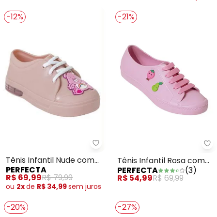
-12%
-21%
Perfecta - Tênis Infantil Nude c
Pe
Tênis Infantil Nude com
Tênis Infantil Rosa com
PERFECTA
PERFECTA
(
3
)
Luz de Led
Palmilha Macia
R$ 69,99
R$ 79,99
R$ 54,99
R$ 69,99
ou
2x
de
R$ 34,99
sem
juros
-20%
-27%