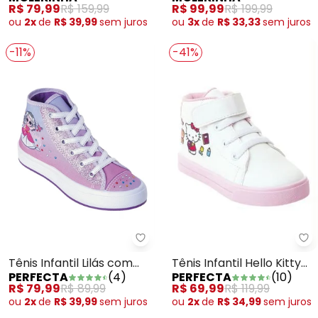
R$ 79,99
R$ 159,99
R$ 99,99
R$ 199,99
ou
2x
de
R$ 39,99
sem
juros
ou
3x
de
R$ 33,33
sem
juros
-11%
-41%
Pe
Perfecta - Tênis Infantil Lilás 
Tênis Infantil Hello Kitty
Tênis Infantil Lilás com
PERFECTA
(
10
)
PERFECTA
(
4
)
Branco com Cano Médio
Cano Médio
R$ 69,99
R$ 119,99
R$ 79,99
R$ 89,99
ou
2x
de
R$ 34,99
sem
juros
ou
2x
de
R$ 39,99
sem
juros