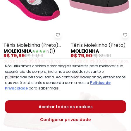
Tênis Molekinha (Preto) em Tec
Tê
Tênis Molekinha (Preto)
Tênis Molekinha (Preto)
MOLEKINHA
(
1
)
MOLEKINHA
em Tecido
R$ 79,99
R$ 99,99
R$ 79,90
R$ 89,90
ou
2x
de
R$ 39,99
sem
juros
ou
2x
de
R$ 39,95
sem
juros
Nós utilizamos cookies e tecnologias similares para melhorar sua
experiência de compra, incluindo conteúdo relevante e
-28%
-18%
publicidade personalizada. Ao continuar navegando, entendemos
que você está ciente e concorda com a nossa
Política de
Privacidade
para saber mais.
Aceitar todos os cookies
Configurar privacidade