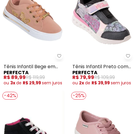
Perfecta - Tênis Infantil Bege 
Pe
Tênis Infantil Bege em
Tênis Infantil Preto com
PERFECTA
PERFECTA
Nobuck
Velcro
R$ 89,99
R$ 119,99
R$ 79,99
R$ 109,99
ou
3x
de
R$ 29,99
sem
juros
ou
2x
de
R$ 39,99
sem
juros
-42%
-25%