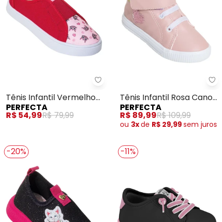
Perfecta - Tênis Infantil Verme
Pe
Tênis Infantil Vermelho
Tênis Infantil Rosa Cano
PERFECTA
PERFECTA
com Elástico
Médio e Velcro
R$ 54,99
R$ 79,99
R$ 89,99
R$ 109,99
ou
3x
de
R$ 29,99
sem
juros
-20%
-11%