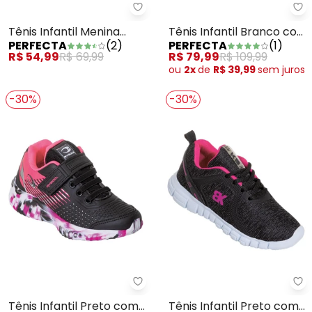
Perfecta - Tênis Infantil Menin
Pe
Tênis Infantil Menina
Tênis Infantil Branco com
PERFECTA
(
2
)
PERFECTA
(
1
)
Branco em Pvc
Velcro
R$ 54,99
R$ 69,99
R$ 79,99
R$ 109,99
ou
2x
de
R$ 39,99
sem
juros
-30%
-30%
Perfecta - Tênis Infantil Preto 
Pe
Tênis Infantil Preto com
Tênis Infantil Preto com