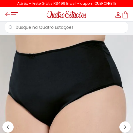
Até 5x + Frete Grátis R$499 Brasil - cupom QUEROFRETE