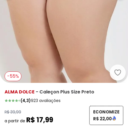
Alma
-55%
ALMA DOLCE
-
Caleçon Plus Size Preto
(
4,3
)
923
avaliações
ECONOMIZE
R$ 39,99
R$ 17,99
R$ 22,00
a partir de