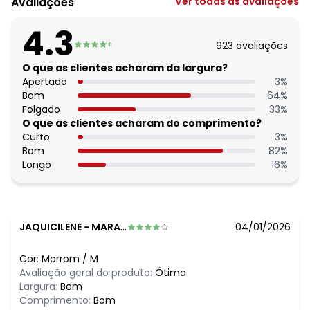
Avaliações
Ver todas as avaliações
Composição: 90%poliéster 10%elastano
4.3
923
avaliações
O que as clientes acharam da largura?
Apertado
3
%
Bom
64
%
Folgado
33
%
O que as clientes acharam do comprimento?
Curto
3
%
Bom
82
%
Longo
16
%
JAQUICILENE
-
MARACANAU - CE
04/01/2026
Cor:
Marrom
/
M
Avaliação geral do produto:
Ótimo
Largura:
Bom
Comprimento:
Bom