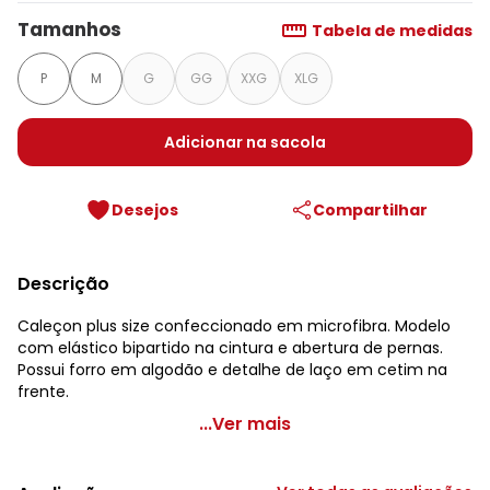
Tamanhos
Tabela de medidas
P
M
G
GG
XXG
XLG
Adicionar na sacola
Desejos
Compartilhar
Descrição
Caleçon plus size confeccionado em microfibra. Modelo
com elástico bipartido na cintura e abertura de pernas.
Possui forro em algodão e detalhe de laço em cetim na
frente.
Alma Dolce - Caleçon Plus Size Preto
...Ver mais
Código do produto: 2292378
Tecido: Microfibra