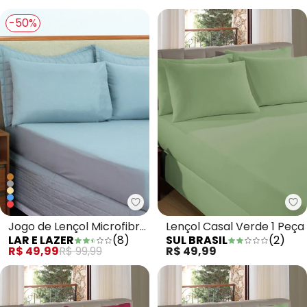
-50%
Lar e Lazer - Jogo de Lençol Mic
Su
Jogo de Lençol Microfibra
Lençol Casal Verde 1 Peça
LAR E LAZER
(
8
)
SUL BRASIL
(
2
)
Casal 3 Peças Cinza
R$ 49,99
R$ 99,99
R$ 49,99