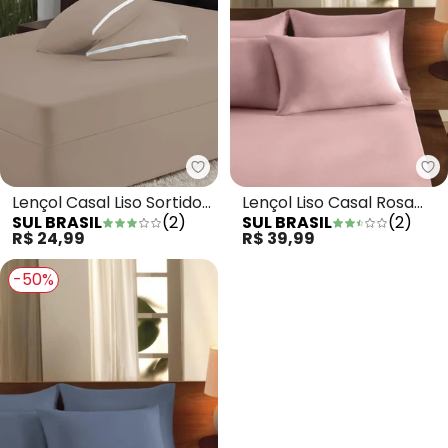
Sul Brasil - Lençol Casal Liso So
Su
Lençol Casal Liso Sortido
Lençol Liso Casal Rosa
SUL BRASIL
(
2
)
SUL BRASIL
(
2
)
Sognare
Camafeu
R$ 24,99
R$ 39,99
-50%