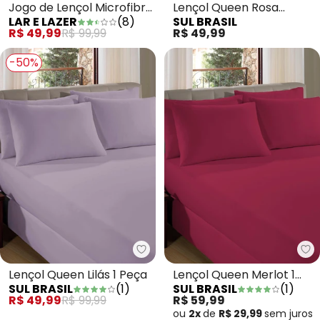
Jogo de Lençol Microfibra
Lençol Queen Rosa
LAR E LAZER
(
8
)
SUL BRASIL
Casal 3 Peças Azul
Camafeu 1 Peça
R$ 49,99
R$ 99,99
R$ 49,99
-50%
Sul Brasil - Lençol Queen Lilás 1 
Su
Lençol Queen Lilás 1 Peça
Lençol Queen Merlot 1
SUL BRASIL
(
1
)
SUL BRASIL
(
1
)
Peça
R$ 49,99
R$ 99,99
R$ 59,99
ou
2x
de
R$ 29,99
sem
juros