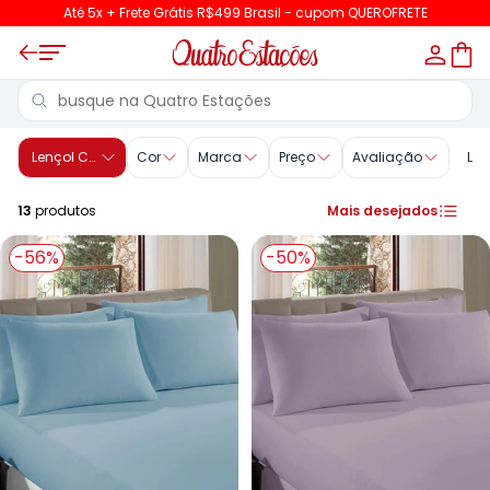
Até 5x + Frete Grátis R$499 Brasil - cupom QUEROFRETE
Lençol Casal - Cama | Quatro Estações
Lençol Casal
Cor
Marca
Preço
Avaliação
Lim
13
produtos
Mais desejados
-56%
-50%