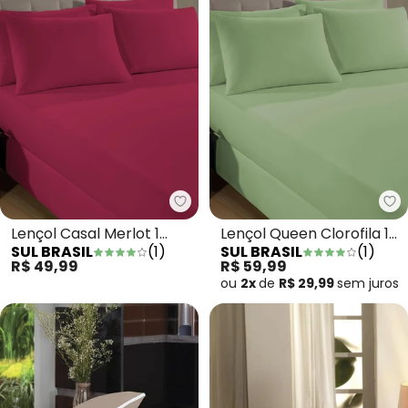
Sul Brasil - Lençol Casal Merlot 
Su
Lençol Casal Merlot 1
Lençol Queen Clorofila 1
SUL BRASIL
(
1
)
SUL BRASIL
(
1
)
Peça
Peça
R$ 49,99
R$ 59,99
ou
2x
de
R$ 29,99
sem
juros