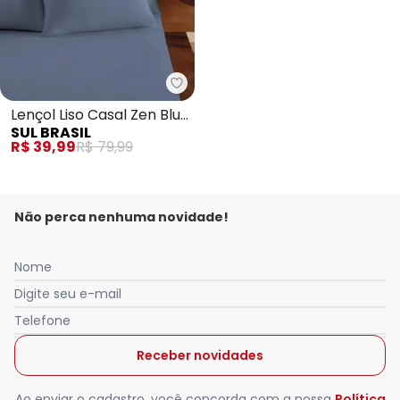
Sul Brasil - Lençol Liso Casal Zen
Lençol Liso Casal Zen Blue
SUL BRASIL
1 Peça
R$ 39,99
R$ 79,99
Não perca nenhuma novidade!
Nome
Digite seu e-mail
Telefone
Receber novidades
Ao enviar o cadastro, você concorda com a nossa
Política