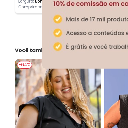
Largura:
Bom
Comprimento:
Bom
Você também pode gostar
-64%
-65%