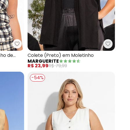
 Malha Matelassê
Marguerite - Colete (Xadrez) em Moletinho de Vi
Marguerit
nho de
Colete (Preto) em Moletinho
MARGUERITE
R$ 23,99
R$ 79,99
-54%