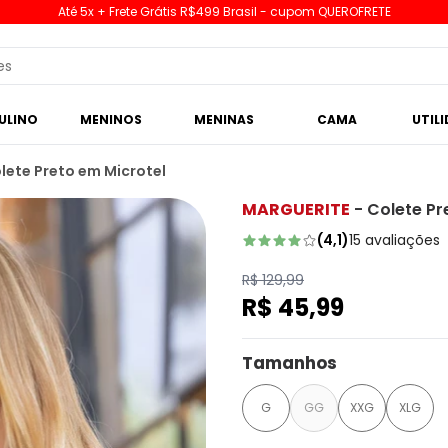
Até 5x + Frete Grátis R$499 Brasil - cupom QUEROFRETE
ULINO
MENINOS
MENINAS
CAMA
UTIL
lete Preto em Microtel
MARGUERITE
-
Colete Pr
(
4,1
)
15
avaliações
R$ 129,99
R$ 45,99
Tamanhos
G
GG
XXG
XLG