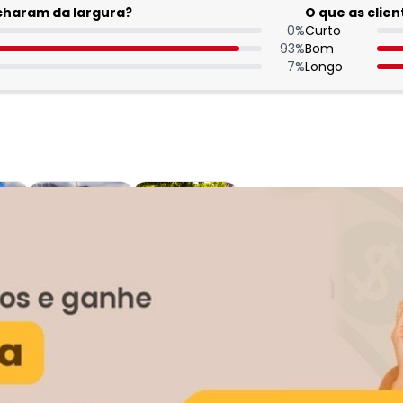
acharam da largura?
O que as cli
0
%
Curto
93
%
Bom
7
%
Longo
:
 das minhas melhores compras por aqui!