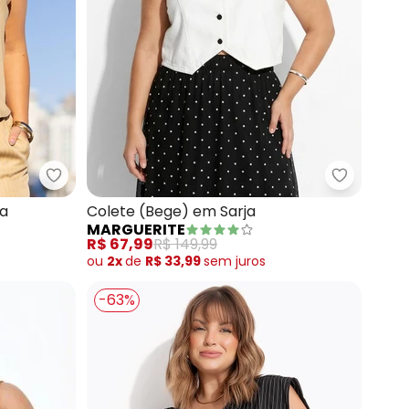
l) em Malha Matelassê Coração
Marguerite - Colete (Bege) em Alfaiataria
Marguerit
ia
Colete (Bege) em Sarja
MARGUERITE
R$ 67,99
R$ 149,99
ou
2x
de
R$ 33,99
sem
juros
-63%