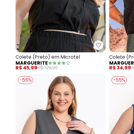
Marguerite - C
Colete (Preto) em Microtel
Colete (P
MARGUERITE
MARGUER
R$ 45,99
R$ 129,99
R$ 34,99
R
-55%
-55%