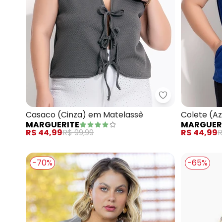
Marguerite - C
Casaco (Cinza) em Matelassê
Colete (A
MARGUERITE
MARGUER
Matelassê
R$ 44,99
R$ 99,99
R$ 44,99
R
-70%
-65%