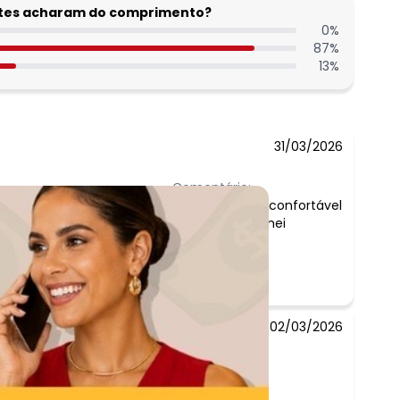
entes acharam do comprimento?
0
%
87
%
13
%
31/03/2026
Comentário:
ele é elegante, confortável
e fashion eu amei
02/03/2026