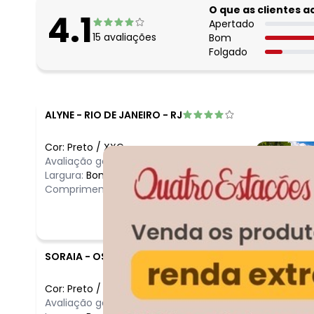
O que as clientes 
4.1
Apertado
15
avaliações
Bom
Folgado
ALYNE
-
RIO DE JANEIRO - RJ
Cor:
Preto
/
XXG
Avaliação geral do produto:
Ótimo
Largura:
Bom
Comprimento:
Bom
SORAIA
-
OSASCO - SP
Cor:
Preto
/
XXG
Comentário
Avaliação geral do produto:
Ótimo
Amei!!! uma