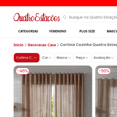
CATEGORIAS
FEMININO
PLUS SIZE
MASC
Cortina Cozinha - Decoração Casa | Quatro Estações
Cortina Cozinha Quatro Esta
Inicio
Decoracao Casa
Cortina Cozinha
Cor
Marca
Preço
Avaliação
-46%
-50%