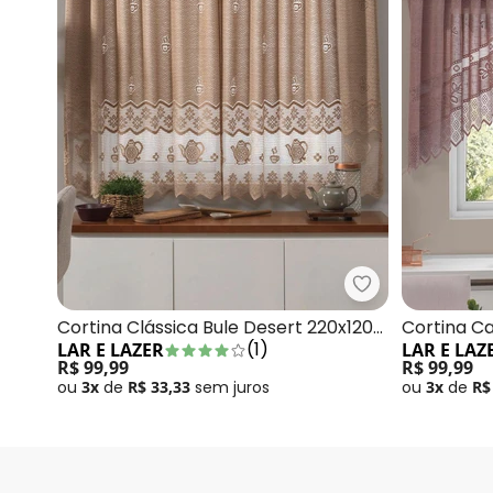
Lar e Lazer - C
Cortina Clássica Bule Desert 220x120
Cortina C
(
1
)
LAR E LAZER
LAR E LAZ
cm
cm
R$ 99,99
R$ 99,99
ou
3x
de
R$ 33,33
sem
juros
ou
3x
de
R$