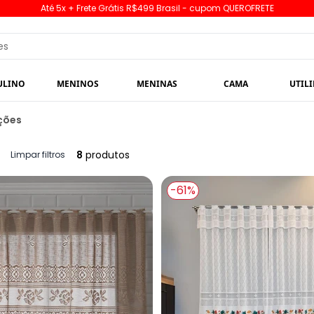
Até 5x + Frete Grátis R$499 Brasil - cupom QUEROFRETE
ULINO
MENINOS
MENINAS
CAMA
UTIL
ções
8
produtos
Limpar filtros
-61%