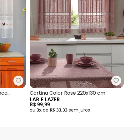
olor Rose 300x100 cm
Lar e Lazer - Cortina Madrid Galinha Branca 200x
Lar e Laz
nca
Cortina Color Rose 220x130 cm
LAR E LAZER
R$ 99,99
ou
3x
de
R$ 33,33
sem
juros