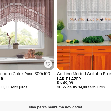
ortina Clássica Bule Desert 220x120 cm
Lar e Lazer - Cortina Cascata C
ascata Color Rose 300x100
Cortina Madrid Galinha Bra
ER
LAR E LAZER
200x120 cm
R$ 69,99
 33,33
sem
juros
ou
2x
de
R$ 34,99
sem
juros
Não perca nenhuma novidade!