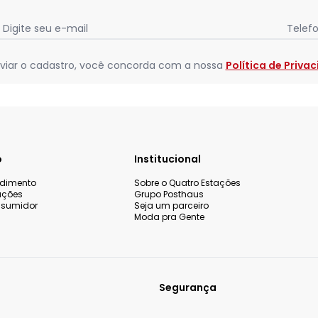
Digite seu e-mail
Telef
viar o cadastro, você concorda com a nossa
Política de Priva
o
Institucional
ndimento
Sobre o Quatro Estações
uções
Grupo Posthaus
nsumidor
Seja um parceiro
Moda pra Gente
Segurança