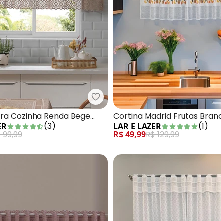
Cortina para Cozinha Renda Bege 200x120 cm
Lar e Lazer - Cortina para Cozi
ara Cozinha Renda Bege
Cortina Madrid Frutas Bran
(
3
)
(
1
)
ER
LAR E LAZER
cm
 99,99
R$ 49,99
R$ 129,99