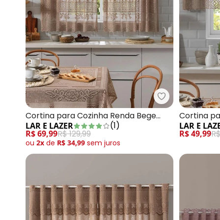
Lar e Lazer - 
Cortina para Cozinha Renda Bege
Cortina p
(
1
)
LAR E LAZER
LAR E LAZ
200x120 cm
200x80
R$ 69,99
R$ 129,99
R$ 49,99
R$
ou
2x
de
R$ 34,99
sem
juros