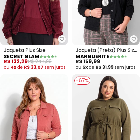
Secret Glam - Jaqueta Plus Siz
Ma
Jaqueta Plus Size
Jaqueta (Preta) Plus Size
SECRET GLAM
MARGUERITE
(Vermelho)
com Bolso Decorativo
R$ 132,29
R$ 244,99
R$ 159,99
ou
4x
de
R$ 33,07
sem
juros
ou
5x
de
R$ 31,99
sem
juros
-67%