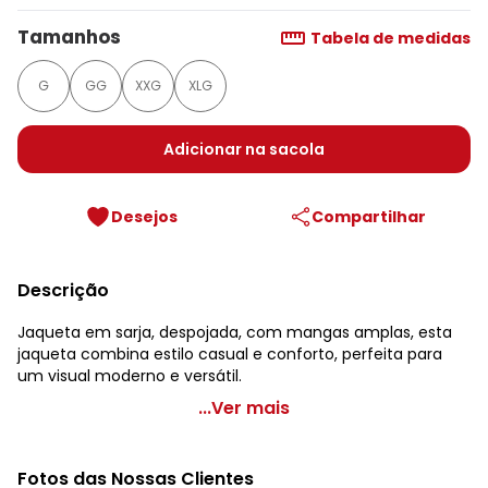
Tamanhos
Tabela de medidas
G
GG
XXG
XLG
Adicionar na sacola
Desejos
Compartilhar
Descrição
Jaqueta em sarja, despojada, com mangas amplas, esta
jaqueta combina estilo casual e conforto, perfeita para
um visual moderno e versátil.
Marguerite - Jaqueta Marrom em Jeans
...Ver mais
Código do produto: 3806450
Modelagem: Solta
Fotos das Nossas Clientes