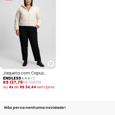
Endless - Jaqueta com Capuz Fe
Jaqueta com Capuz
ENDLESS
Feminina Plus Size (Bege)
R$ 137,79
R$ 399,99
ou
4x
de
R$ 34,44
sem
juros
Não perca nenhuma novidade!