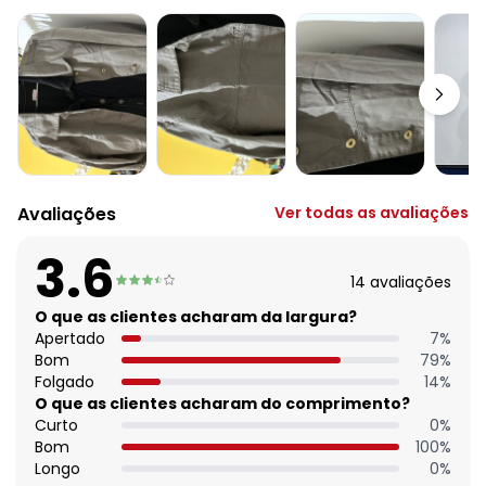
Decote frente: Com gola
Comprimento da manga: 3/4
Modelo da manga: Ampla
Comprimento: Curto
Fechamento: Em botões
Material: Jeans
Estação: Ano Inteiro
Situação de Uso: Casual
Composição Material: 100% Algodão
Avaliações
Ver todas as avaliações
3.6
14
avaliações
O que as clientes acharam da largura?
Apertado
7
%
Bom
79
%
Folgado
14
%
O que as clientes acharam do comprimento?
Curto
0
%
Bom
100
%
Longo
0
%