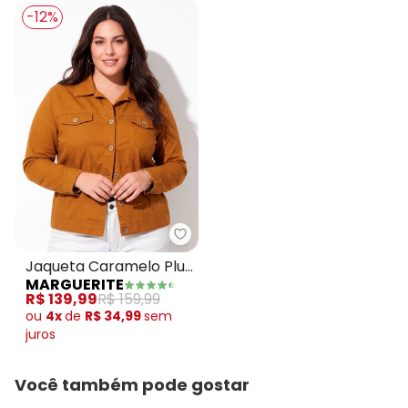
-12%
Marguerite - Jaqueta Caramelo 
Jaqueta Caramelo Plus
MARGUERITE
Size com Bolso
R$ 139,99
R$ 159,99
Decorativo
ou
4x
de
R$ 34,99
sem
juros
Você também pode gostar