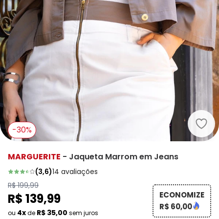
Marg
-30%
MARGUERITE
-
Jaqueta Marrom em Jeans
(
3,6
)
14
avaliações
R$ 199,99
ECONOMIZE
R$ 139,99
R$ 60,00
4x
R$ 35,00
ou
de
sem juros