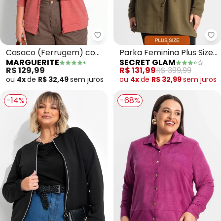
Marguerite - Casaco (Ferrugem)
Se
Casaco (Ferrugem) com
Parka Feminina Plus Size
MARGUERITE
SECRET GLAM
Zíper Plus Size Marguerite
(Verde)
R$ 129,99
R$ 131,99
R$ 399,99
ou
4x
de
R$ 32,49
sem
juros
ou
4x
de
R$ 32,99
sem
juros
-14%
-68%