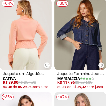
-64%
-60%
Ma
Cativa 
Jaqueta em Algodão
Jaqueta Feminina Jeans
CATIVA
MARIALÍCIA
(Laranja)
Barra Desfiada (Azul)
R$ 89,90
R$ 254,90
R$ 117,96
R$ 294,90
ou
3x
de
R$ 29,96
sem
juros
ou
3x
de
R$ 39,32
sem
juros
-35%
-47%