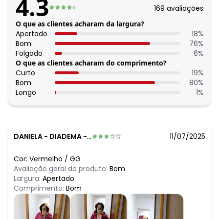
4.3
169
avaliações
O que as clientes acharam da largura?
Apertado
18
%
Bom
76
%
Folgado
6
%
O que as clientes acharam do comprimento?
Curto
19
%
Bom
80
%
Longo
1
%
DANIELA
-
DIADEMA - SP
11/07/2025
Cor:
Vermelho
/
GG
Avaliação geral do produto:
Bom
Largura:
Apertado
Comprimento:
Bom