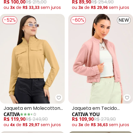
R$ 100,00
R$ 215,00
R$ 89,90
R$ 254,90
ou
3x
de
R$ 33,33
sem
juros
ou
3x
de
R$ 29,96
sem
juros
-52%
-60%
NEW
Jaqueta em Molecotton
Jaqueta em Tecido
CATIVA
CATIVA YOU
(Amarelo Claro)
Matelassê (Rosa Claro)
R$ 119,90
R$ 249,90
R$ 109,90
R$ 279,90
ou
4x
de
R$ 29,97
sem
juros
ou
3x
de
R$ 36,63
sem
juros