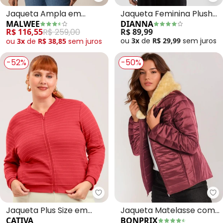
Malwee - Jaqueta Ampla em M
Di
Jaqueta Ampla em
Jaqueta Feminina Plush
MALWEE
DIANNA
Moletom (Bordô)
com Capuz (Vermelho)
R$ 116,55
R$ 259,00
R$ 89,99
ou
3x
de
R$ 29,99
sem
juros
ou
3x
de
R$ 38,85
sem
juros
-52%
-50%
bo
Jaqueta Plus Size em
Jaqueta Matelasse com
CATIVA
BONPRIX
Cotton (Vermelho)
Pelos no Capuz (Bordô)