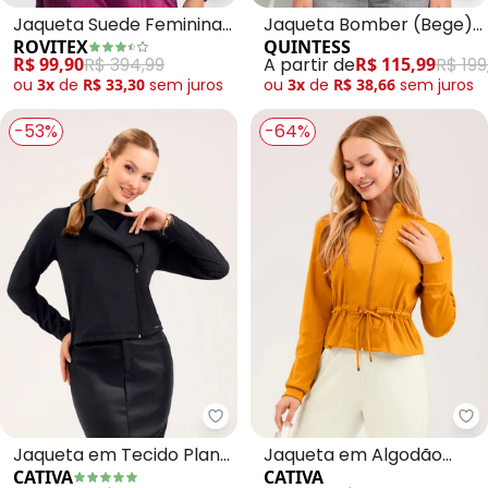
Jaqueta Suede Feminina
Jaqueta Bomber (Bege)
ROVITEX
QUINTESS
(Roxo)
em Crepe Plano
R$ 99,90
R$ 394,99
A partir de
R$ 115,99
R$ 199
ou
3x
de
R$ 33,30
sem
juros
ou
3x
de
R$ 38,66
sem
juros
-53%
-64%
Jaqueta em Tecido Plano
Jaqueta em Algodão
CATIVA
CATIVA
(Preto)
(Amarelo Médio)