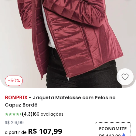
bonp
-50%
BONPRIX
-
Jaqueta Matelasse com Pelos no
Capuz Bordô
(
4,3
)
169
avaliações
R$ 219,99
ECONOMIZE
R$ 107,99
a partir de
R$ 112,00