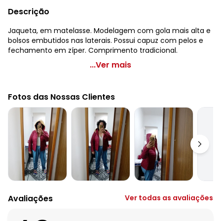
Descrição
Jaqueta, em matelasse. Modelagem com gola mais alta e
bolsos embutidos nas laterais. Possui capuz com pelos e
fechamento em zíper. Comprimento tradicional.
bonprix - Jaqueta Matelasse com Pelos no Capuz Bordô
...Ver mais
Código do produto: 3485285
Modelagem: Solto
Fotos das Nossas Clientes
Comprimento da manga: Longa
Decote costas: Capuz
Complemento: Bolsos embutidos
Fechamento: Zíper
Tecido: Tactel
Composição: Conforme imagem etiqueta
Avaliações
Ver todas as avaliações