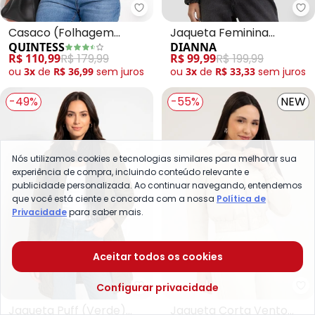
Quintess - Casaco (Folhagem 
Di
Casaco (Folhagem
Jaqueta Feminina
QUINTESS
DIANNA
Bordada) em Malha
Lantejoula Glow com
R$ 110,99
R$ 179,99
R$ 99,99
R$ 199,99
Zíper (Preto)
ou
3x
de
R$ 36,99
sem
juros
ou
3x
de
R$ 33,33
sem
juros
-49%
-55%
NEW
Nós utilizamos cookies e tecnologias similares para melhorar sua
experiência de compra, incluindo conteúdo relevante e
publicidade personalizada. Ao continuar navegando, entendemos
que você está ciente e concorda com a nossa
Política de
Privacidade
para saber mais.
Aceitar todos os cookies
Configurar privacidade
Quintess - Jaqueta Puff (Verde
Jaqueta Puff (Verde)
Jaqueta Corta Vento