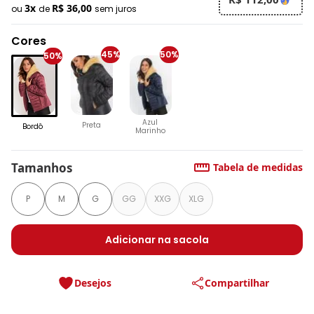
3x
R$ 36,00
ou
de
sem juros
Cores
45%
50%
50%
Azul
Preta
Bordô
Marinho
Tamanhos
Tabela de medidas
P
M
G
GG
XXG
XLG
Adicionar na sacola
Desejos
Compartilhar