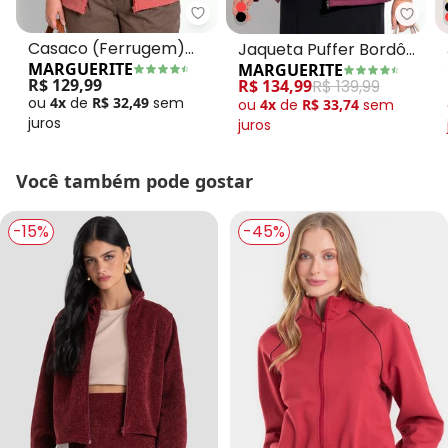
Casaco (Ferrugem) com Zíper Pl
Margu
Casaco (Ferrugem)
Jaqueta Puffer Bordô
MARGUERITE
MARGUERITE
com Zíper Plus Size
Plus Size com Zíper
R$ 129,99
R$ 134,99
R$ 139,99
Marguerite
ou
4x
de
R$ 32,49
sem
ou
4x
de
R$ 33,74
sem
juros
juros
Você também pode gostar
-15%
-45%