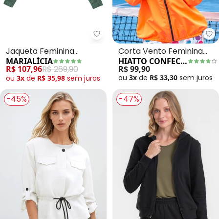
Marialícia - Jaqueta Feminina 
Hi
Jaqueta Feminina
Corta Vento Feminina
MARIALÍCIA
HIATTO CONFECÇÃO
Resinada com Zíper
Impermeável (Neon
R$ 107,96
R$ 269,90
R$ 99,90
(Verde)
Laranja)
ou
3x
de
R$ 33,30
sem
juros
ou
3x
de
R$ 35,98
sem
juros
-45%
-47%