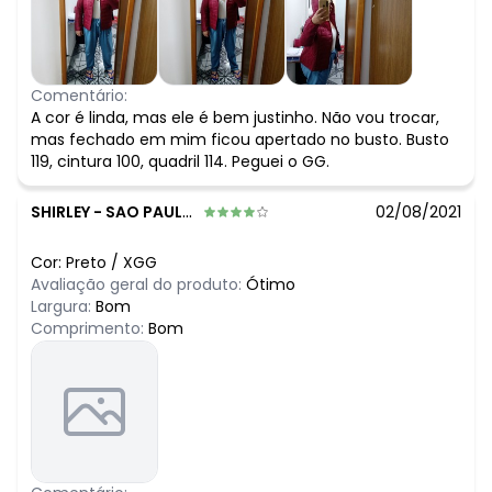
Comentário:
A cor é linda, mas ele é bem justinho. Não vou trocar,
mas fechado em mim ficou apertado no busto. Busto
119, cintura 100, quadril 114. Peguei o GG.
SHIRLEY
-
SAO PAULO - SP
02/08/2021
Cor:
Preto
/
XGG
Avaliação geral do produto:
Ótimo
Largura:
Bom
Comprimento:
Bom