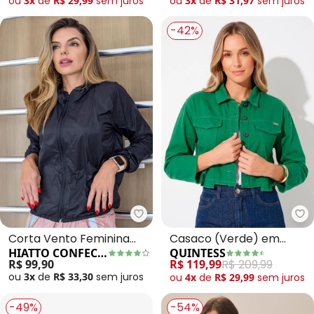
ou
3x
de
R$ 29,99
sem
juros
ou
3x
de
R$ 31,97
sem
juros
-42%
Hiatto Confecção - Corta Vent
Qu
Corta Vento Feminina
Casaco (Verde) em
HIATTO CONFECÇÃO
QUINTESS
Impermeável (Preto)
Jeans
R$ 99,90
R$ 119,99
R$ 209,99
ou
3x
de
R$ 33,30
sem
juros
ou
4x
de
R$ 29,99
sem
juros
-49%
-54%