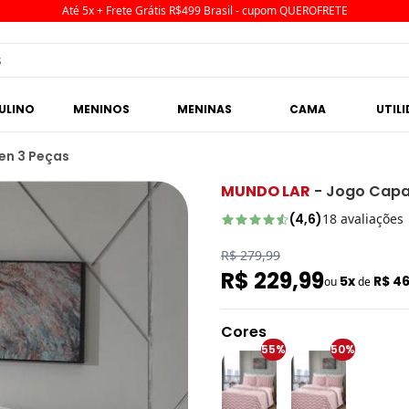
Até 5x + Frete Grátis R$499 Brasil - cupom QUEROFRETE
ULINO
MENINOS
MENINAS
CAMA
UTIL
en 3 Peças
MUNDO LAR
-
Jogo Capa
(
4,6
)
18
avaliações
R$ 279,99
R$ 229,99
5x
R$ 4
ou
de
Cores
55%
50%