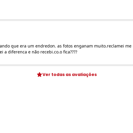
Digite seu e-mail
Telefone
Ao enviar o cadastro, você con
ando que era um endredon. as fotos enganam muito.reclamei me o
ei a diferenca e não recebi.co.o fica????
Ver todas as avaliações