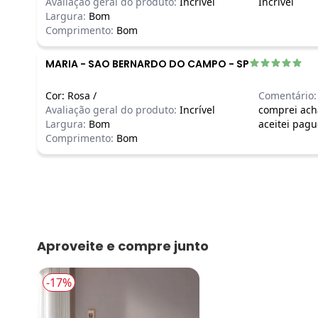
Avaliação geral do produto:
Incrível
Incrível
Largura:
Bom
Comprimento:
Bom
MARIA
-
SAO BERNARDO DO CAMPO - SP
Cor:
Rosa
/
Comentário:
Avaliação geral do produto:
Incrível
comprei ach
Largura:
Bom
aceitei pagu
Comprimento:
Bom
Aproveite e compre junto
-17%