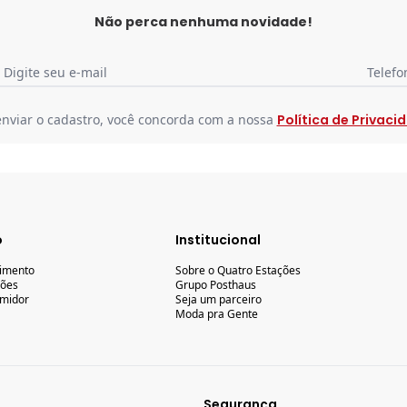
Não perca nenhuma novidade!
Digite seu e-mail
Telefo
enviar o cadastro, você concorda com a nossa
Política de Privaci
o
Institucional
dimento
Sobre o Quatro Estações
ções
Grupo Posthaus
midor
Seja um parceiro
Moda pra Gente
Segurança