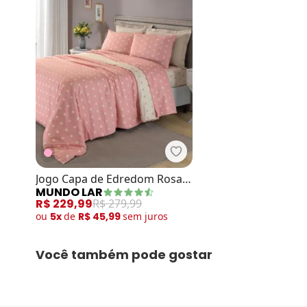
Mundo Lar - Jogo Capa d
Jogo Capa de Edredom Rosa
MUNDO LAR
Queen 3 Peças
R$ 229,99
R$ 279,99
ou
5x
de
R$ 45,99
sem
juros
Você também pode gostar