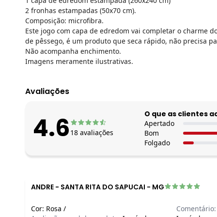
1 capa de edredom estampada (260x240 cm)
2 fronhas estampadas (50x70 cm).
Composição: microfibra.
Este jogo com capa de edredom vai completar o charme do 
de pêssego, é um produto que seca rápido, não precisa pa
Não acompanha enchimento.
Imagens meramente ilustrativas.
Avaliações
O que as clientes 
4.6
Apertado
18
avaliações
Bom
Folgado
ANDRE
-
SANTA RITA DO SAPUCAI - MG
Cor:
Rosa
/
Comentário: