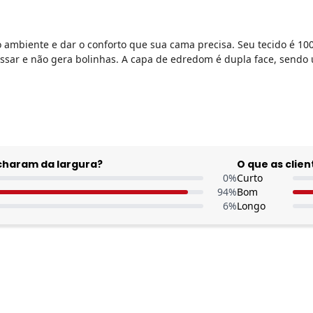
ambiente e dar o conforto que sua cama precisa. Seu tecido é 10
ssar e não gera bolinhas. A capa de edredom é dupla face, sendo 
acharam da largura?
O que as cli
0
%
Curto
94
%
Bom
6
%
Longo
Nome