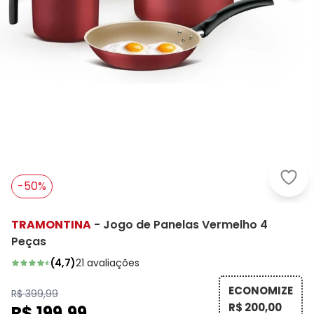
Tram
-50%
TRAMONTINA
-
Jogo de Panelas Vermelho 4
Peças
(
4,7
)
21
avaliações
ECONOMIZE
R$ 399,99
R$ 200,00
R$ 199,99