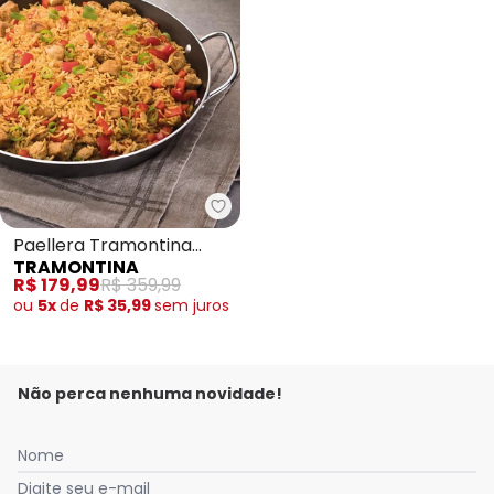
Tramontina - Paellera Tramont
Paellera Tramontina
TRAMONTINA
Loreto Grafite 30cm
R$ 179,99
R$ 359,99
ou
5x
de
R$ 35,99
sem
juros
Não perca nenhuma novidade!
Nome
Digite seu e-mail