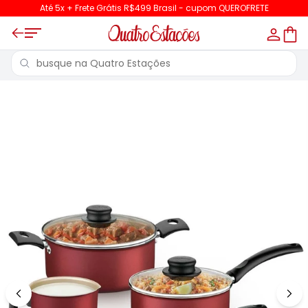
Até 5x + Frete Grátis R$499 Brasil - cupom QUEROFRETE