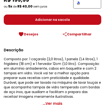
5x
R$ 40,00
ou
de
sem juros
Adicionar na sacola
Desejos
Compartilhar
Descrição
Composto por: 1 caçarola (2,0 litros), 1 panela (1,4 litros), 1
frigideira (18 cm) e 1 fervedor 12cm (1,0 litro). Composição:
em alumínio antiaderente, cabos em baquelite e com 2
tampas em vidro. Você vai ter a melhor opção para
preparar suas receitas com praticidade e qualidade.
Durável, que pode ser lavado na máquina de lavar louças e
que acompanha tampas de vidro temperado com bordas
de aço inox, que auxiliam e facilitam o preparo das
receitas! Imagens meramente ilustrativas.
Tramontina - Jogo de Panelas Vermelho 4 Peças
...Ver mais