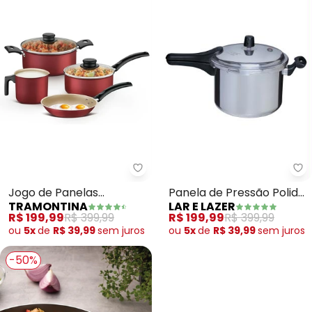
La
Tramontina - Jogo de Panelas 
Panela de Pressão Polida
Jogo de Panelas
LAR E LAZER
TRAMONTINA
(Cinza) 4,5 Litros
(Vermelho) 4 Peças
R$ 199,99
R$ 399,99
R$ 199,99
R$ 399,99
ou
5x
de
R$ 39,99
sem
juros
ou
5x
de
R$ 39,99
sem
juros
-50%