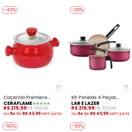
-43%
-33%
Ceraflame - Caçarola Premiere 
La
Caçarola Premiere
Kit Panelas 4 Peças
CERAFLAME
LAR E LAZER
(Vermelha) 2,3 Litros
Cereja Magnific
R$ 219,99
R$ 389,99
R$ 219,99
R$ 329,99
ou
5x
de
R$ 43,99
sem
juros
ou
5x
de
R$ 43,99
sem
juros
-50%
-50%