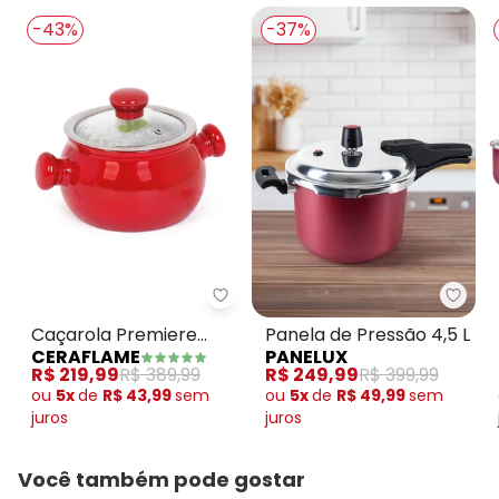
-43%
-37%
Ceraflame - Caçarola Premiere 
Panel
Caçarola Premiere
Panela de Pressão 4,5 L
CERAFLAME
PANELUX
Vermelha 2,3 Litros
R$ 219,99
R$ 389,99
R$ 249,99
R$ 399,99
ou
5x
de
R$ 43,99
sem
ou
5x
de
R$ 49,99
sem
juros
juros
Você também pode gostar