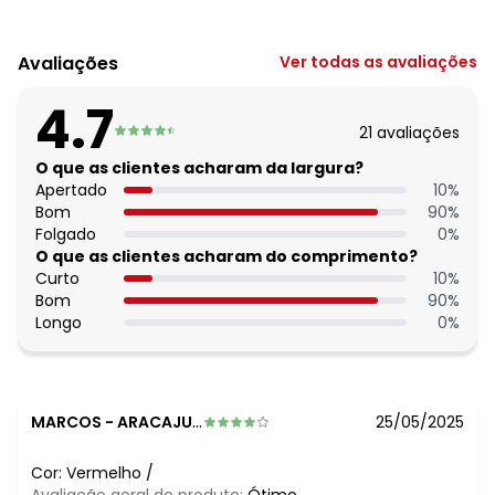
Código do produto: 3290334
Composto por:
Avaliações
Ver todas as avaliações
1 caçarola (2,0 litros),
1 panela (1,4 litros),
4.7
1 frigideira (18 cm)
21
avaliações
1 fervedor 12cm (1,0 litros).
Composição: em alumínio antiaderente, cabos em
O que as clientes acharam da largura?
baquelite e com 2 tampas em vidro.
Apertado
10
%
Você vai ter a melhor opção para preparar suas receitas
Bom
90
%
com praticidade e qualidade. Durável, que pode ser lavado
Folgado
0
%
na máquina de lavar louças e que acompanha tampas de
O que as clientes acharam do comprimento?
vidro temperado com bordas de aço inox, que auxiliam e
Curto
10
%
facilitam o preparo das receitas!
Bom
90
%
Imagens meramente ilustrativas.
Longo
0
%
MARCOS
-
ARACAJU - SE
25/05/2025
Cor:
Vermelho
/