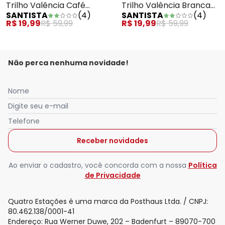
Trilho Valência Café
Trilho Valência Branca
SANTISTA
(
4
)
SANTISTA
(
4
)
Desert 40cm X 1.50m
Cozinheira 40cm X 1,50m
R$ 19,99
R$ 59,99
R$ 19,99
R$ 59,99
Não perca nenhuma novidade!
Nome
Digite seu e-mail
Telefone
Receber novidades
Ao enviar o cadastro, você concorda com a nossa
Política
de Privacidade
Quatro Estações é uma marca da Posthaus Ltda. / CNPJ:
80.462.138/0001-41
Endereço: Rua Werner Duwe, 202 – Badenfurt – 89070-700