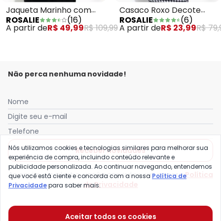
Jaqueta Marinho com
Casaco Roxo Decote
ROSALIE
(
16
)
ROSALIE
(
6
)
Manga Longa
Redondo
A partir de
R$ 49,99
R$ 109,99
A partir de
R$ 23,99
R$ 79,
Não perca nenhuma novidade!
Nome
Digite seu e-mail
Telefone
Nós utilizamos cookies e tecnologias similares para melhorar sua
Receber novidades
experiência de compra, incluindo conteúdo relevante e
publicidade personalizada. Ao continuar navegando, entendemos
Ao enviar o cadastro, você concorda com a nossa
Política
que você está ciente e concorda com a nossa
Política de
de Privacidade
Privacidade
para saber mais.
Quatro Estações é uma marca da Posthaus Ltda. / CNPJ:
Aceitar todos os cookies
80.462.138/0001-41