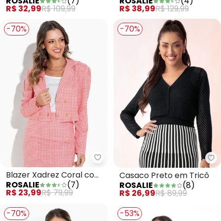
ROSALIE
(
7
)
ROSALIE
(
4
)
Alongado
R$ 32,99
R$ 109,99
R$ 38,99
R$ 129,99
-70%
-70%
Rosalie - Blazer Xadrez Coral 
Ro
Blazer Xadrez Coral com
Casaco Preto em Tricô
ROSALIE
(
7
)
ROSALIE
(
8
)
Botão
R$ 23,99
R$ 79,99
R$ 26,99
R$ 89,99
-70%
-53%