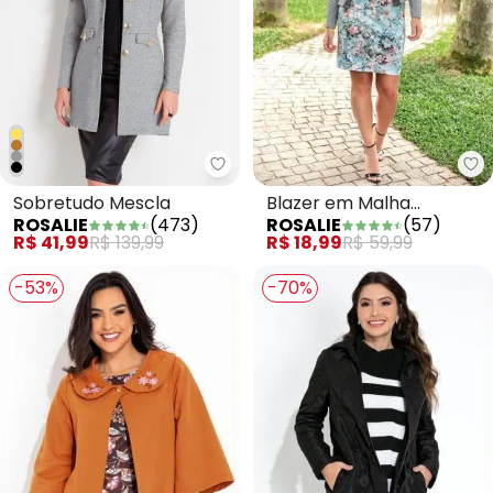
Rosalie - Sobretudo Mescla
Sobretudo Mescla
Blazer em Malha
ROSALIE
(
473
)
ROSALIE
(
57
)
Jacquard Cinza
R$ 41,99
R$ 139,99
R$ 18,99
R$ 59,99
-53%
-70%