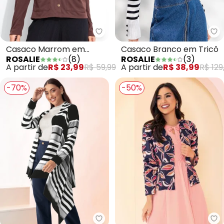
Rosalie - Casaco Marrom em Po
Ro
Casaco Marrom em
Casaco Branco em Tricô
ROSALIE
(
8
)
ROSALIE
(
3
)
Poliviscose
A partir de
R$ 23,99
R$ 59,99
A partir de
R$ 38,99
R$ 129
-70%
-50%
Ro
Rosalie - Casaco Preto em Tric