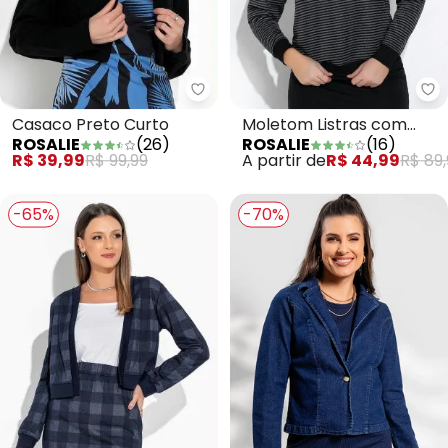
Rosalie - Casaco Preto Curto
Ro
Casaco Preto Curto
Moletom Listras com
ROSALIE
(
26
)
ROSALIE
(
16
)
Punhos
R$ 39,99
R$ 99,99
A partir de
R$ 44,99
R$ 89,
-65%
-70%