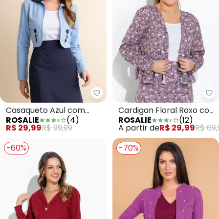
Rosalie - Casaqueto Azul com B
Ro
Casaqueto Azul com
Cardigan Floral Roxo com
ROSALIE
(
4
)
ROSALIE
(
12
)
Bordado Flor
Babado
R$ 29,99
R$ 99,99
A partir de
R$ 29,99
R$ 69,
-60%
-70%