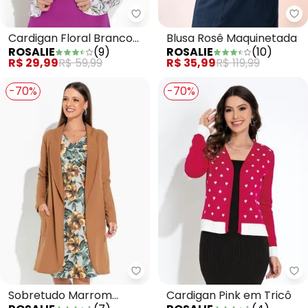
Rosalie - Cardigan Floral Bran
Ro
Cardigan Floral Branco
Blusa Rosê Maquinetada
ROSALIE
(
9
)
ROSALIE
(
10
)
com Manga
R$ 29,99
R$ 59,99
R$ 35,99
R$ 119,99
-70%
-70%
Rosalie - Sobretudo Marrom Al
Ro
Sobretudo Marrom
Cardigan Pink em Tricô