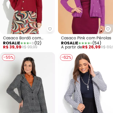
Rosalie - Casaco Bordô com Bo
Casaco Bordô com
Casaco Pink com Pérolas
ROSALIE
(
12
)
ROSALIE
(
54
)
Botões
R$ 39,99
R$ 99,99
A partir de
R$ 26,99
R$ 89,
-55%
-62%