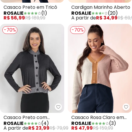
Cardigan Marinho Aberto
Casaco Preto em Tricô
ROSALIE
(
20
)
ROSALIE
(
1
)
A partir de
R$ 34,99
R$ 69,
R$ 56,99
R$ 189,99
-70%
-70%
Rosalie - Casaco Preto com Bo
Ro
Casaco Preto com
Casaco Rosa Claro em
ROSALIE
(
4
)
ROSALIE
(
3
)
Botões
Tricô
A partir de
R$ 23,99
R$ 79,99
R$ 47,99
R$ 159,99