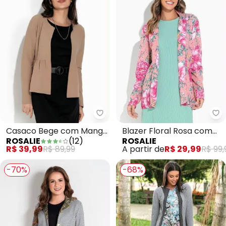
Rosalie - Casaco Bege com Ma
Ro
Casaco Bege com Manga
Blazer Floral Rosa com
ROSALIE
(
12
)
ROSALIE
Longa
Botão
R$ 39,99
R$ 89,99
A partir de
R$ 29,99
R$ 99,
-70%
-68%