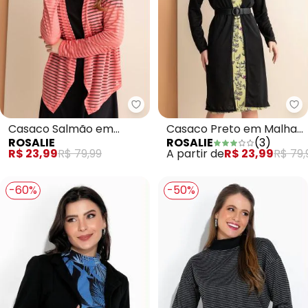
Rosalie - Casaco Salmão em Mal
Ro
Casaco Salmão em
Casaco Preto em Malha
ROSALIE
ROSALIE
(
3
)
Malha Fio Tinto
Flamê
R$ 23,99
R$ 79,99
A partir de
R$ 23,99
R$ 79,
-60%
-50%