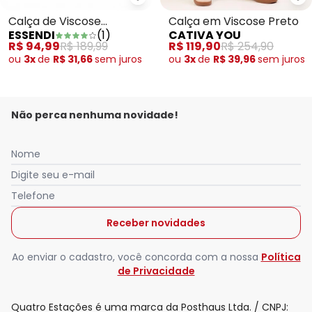
Essendi - Calça de Viscose Femi
Calça de Viscose
Calça em Viscose Preto
ESSENDI
(
1
)
CATIVA YOU
Feminino Azul
R$ 94,99
R$ 189,99
R$ 119,90
R$ 254,90
ou
3x
de
R$ 31,66
sem
juros
ou
3x
de
R$ 39,96
sem
juros
Não perca nenhuma novidade!
Nome
Digite seu e-mail
Telefone
Receber novidades
Ao enviar o cadastro, você concorda com a nossa
Política
de Privacidade
Quatro Estações é uma marca da Posthaus Ltda. / CNPJ: