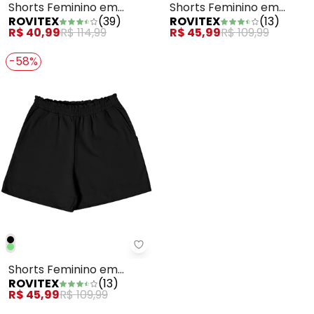
Shorts Feminino em
Shorts Feminino em
ROVITEX
(
39
)
ROVITEX
(
13
)
Ponto Roma Preto
Moletom Sarjado Verde
R$ 40,99
R$ 114,99
R$ 45,99
R$ 109,99
-58%
Rovitex - Shorts Feminino em M
Shorts Feminino em
ROVITEX
(
13
)
Moletom Sarjado Preto
R$ 45,99
R$ 109,99