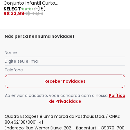
Conjunto Infantil Curto
SELECT
(
15
)
Verão Menino Branco
R$ 33,99
R$ 49,99
Não perca nenhuma novidade!
Nome
Digite seu e-mail
Telefone
Receber novidades
Ao enviar o cadastro, você concorda com a nossa
Política
de Privacidade
Quatro Estações é uma marca da Posthaus Ltda. / CNPJ:
80.462.138/0001-41
Endereço: Rua Werner Duwe, 202 – Badenfurt – 89070-700