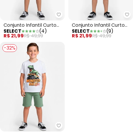
Select - Conjunto Infantil Curt
Se
Conjunto Infantil Curto
Conjunto Infantil Curto
SELECT
(
4
)
SELECT
(
9
)
Verão Menino Verde
Verão Menino Marrom
R$ 21,99
R$ 49,99
R$ 21,99
R$ 49,99
-32%
Select - Conjunto Infantil Curt