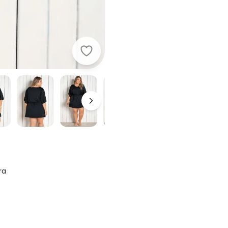
Alma Dolce - Saída de Praia Preta 
ra