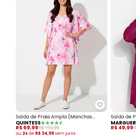
Quintess - Saí
Saída de Praia Ampla (Manchas
Saída de P
QUINTESS
MARGUER
Naturais)
R$ 69,99
R$ 159,99
R$ 49,99
R
ou
2x
de
R$ 34,99
sem
juros