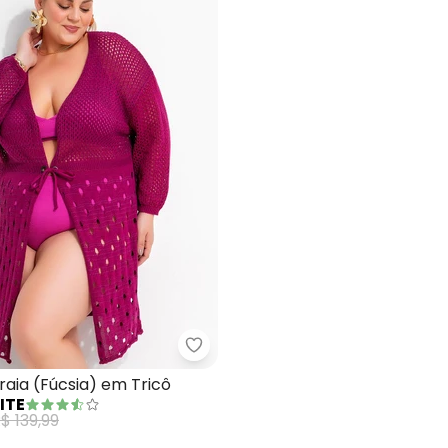
da de Praia Ampla (Manchas Naturais)
Marguerite - Saída de Praia (Fúc
raia (Fúcsia) em Tricô
ITE
$ 139,99