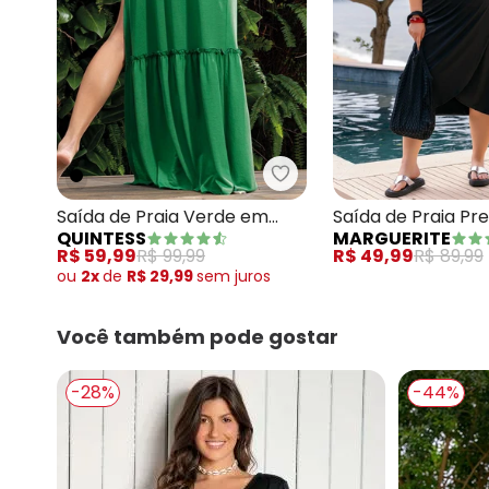
Quintess - Saída de Pra
Saída de Praia Verde em
Saída de Praia Pr
QUINTESS
MARGUERITE
Malha de Poliéster
Poliflex
R$ 59,99
R$ 99,99
R$ 49,99
R$ 89,99
ou
2x
de
R$ 29,99
sem
juros
Você também pode gostar
-28%
-44%