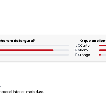
acharam da largura?
O que as cli
5
%
Curto
82
%
Bom
13
%
Longo
:
aterial inferior, meio duro.