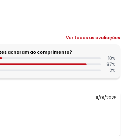
Ver todas as avaliações
entes acharam do comprimento?
10
%
87
%
2
%
11/01/2026