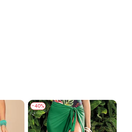
 concorda com a nossa
Política de
ça Preta em Tricô Rendada
-40%