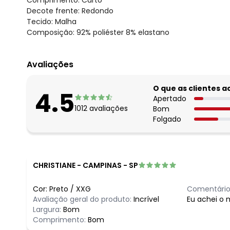
Decote frente: Redondo
Tecido: Malha
Composição: 92% poliéster 8% elastano
Avaliações
O que as clientes 
4.5
Apertado
1012
avaliações
Bom
Folgado
CHRISTIANE
-
CAMPINAS - SP
Cor:
Preto
/
XXG
Comentário
Avaliação geral do produto:
Incrível
Eu achei o m
Largura:
Bom
Comprimento:
Bom