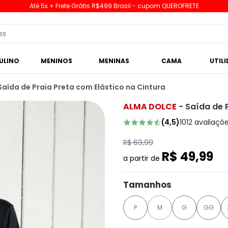
Até 5x + Frete Grátis R$499 Brasil - cupom QUEROFRETE
ULINO
MENINOS
MENINAS
CAMA
UTIL
Saída de Praia Preta com Elástico na Cintura
ALMA DOLCE
-
Saída de 
(
4,5
)
1012
avaliaçõ
R$ 69,99
R$ 49,99
a partir de
Tamanhos
P
M
G
GG