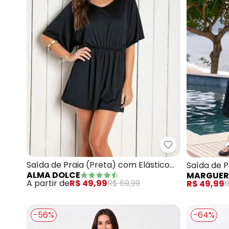
Alma Dolce - S
Saída de Praia (Preta) com Elástico
Saída de P
ALMA DOLCE
MARGUER
na Cintura
A partir de
R$ 49,99
R$ 69,99
R$ 49,99
R
-56%
-64%