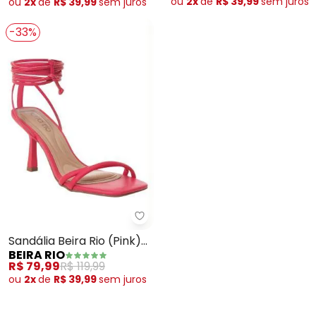
ou
2x
de
R$ 39,99
sem
juros
ou
2x
de
R$ 39,99
sem
juros
-33%
Beira Rio - Sandália Beira Rio (P
Sandália Beira Rio (Pink)
BEIRA RIO
em Sintético
R$ 79,99
R$ 119,99
ou
2x
de
R$ 39,99
sem
juros