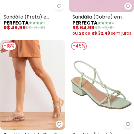
Perfecta - Sandália (Preta) e Si
Pe
Sandália (Preta) e
Sandália (Cobre) em
PERFECTA
PERFECTA
Sisntético
Sintético
R$ 49,99
R$ 79,99
R$ 64,99
R$ 79,99
ou
2x
de
R$ 32,49
sem
juros
-18%
-45%
Perfecta - Sandália Modelo Bic
Pe