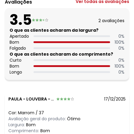
Avaliações
Ver todas as avaliações
Observação: Elástico - Strass
Tecido: Sintético
3.5
Composição: Sintetico/pvc
2
avaliações
O que as clientes acharam da largura?
Apertado
0
%
Bom
100
%
Folgado
0
%
O que as clientes acharam do comprimento?
Curto
0
%
Bom
100
%
Longo
0
%
PAULA
-
LOUVEIRA - SP
17/12/2025
Cor:
Marrom
/
37
Avaliação geral do produto:
Ótimo
Largura:
Bom
Comprimento:
Bom