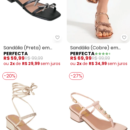
Perfecta - Sandália (Preta) em 
Pe
Sandália (Preta) em
Sandália (Cobre) em
PERFECTA
PERFECTA
Sisntético
Sintético
R$ 59,99
R$ 99,99
R$ 69,99
R$ 99,99
ou
2x
de
R$ 29,99
sem
juros
ou
2x
de
R$ 34,99
sem
juros
-20%
-27%