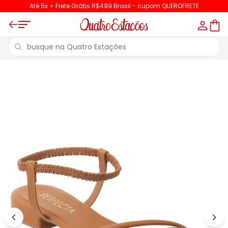
Até 5x + Frete Grátis R$499 Brasil - cupom QUEROFRETE