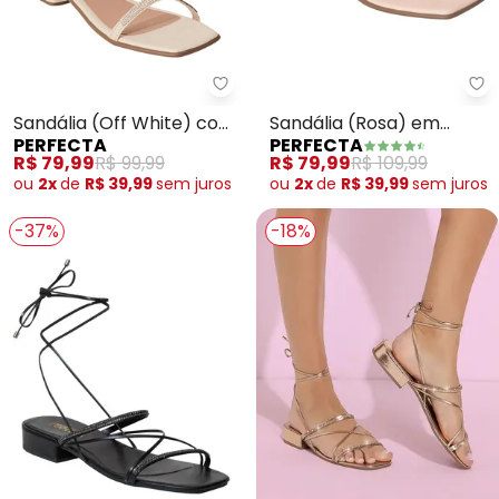
Perfecta - Sandália (Off White
Pe
Sandália (Off White) com
Sandália (Rosa) em
PERFECTA
PERFECTA
Detalhe em Strass
Sisntético
R$ 79,99
R$ 99,99
R$ 79,99
R$ 109,99
ou
2x
de
R$ 39,99
sem
juros
ou
2x
de
R$ 39,99
sem
juros
-37%
-18%