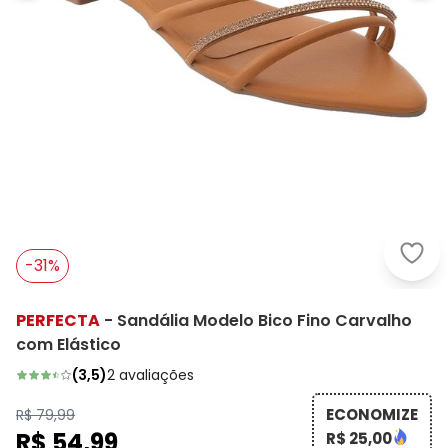
Perf
-31%
PERFECTA
-
Sandália Modelo Bico Fino Carvalho
com Elástico
(
3,5
)
2
avaliações
ECONOMIZE
R$ 79,99
R$ 54,99
R$ 25,00