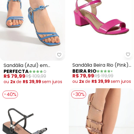
Be
Perfecta - Sandália (Azul) em S
Sandália Beira Rio (Pink)
Sandália (Azul) em
BEIRA RIO
PERFECTA
em Verniz
Sintético
R$ 79,99
R$ 119,99
R$ 79,99
R$ 109,99
ou
2x
de
R$ 39,99
sem
juros
ou
2x
de
R$ 39,99
sem
juros
-40%
-30%