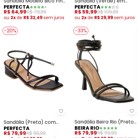
Sandália Modelo Bico Fino
Sandália (Verde) em
PERFECTA
PERFECTA
(Cobre) com Strass
Sintético
R$ 64,99
R$ 79,99
R$ 59,99
R$ 109,99
ou
2x
de
R$ 32,49
sem
juros
ou
2x
de
R$ 29,99
sem
juros
-20%
-33%
Be
Perfecta - Sandália (Preta) 
Sandália Beira Rio (Preto)
Sandália (Preta) com
BEIRA RIO
PERFECTA
em Sintético
Fechamento em
R$ 79,99
R$ 119,99
R$ 79,99
R$ 99,99
Amarração