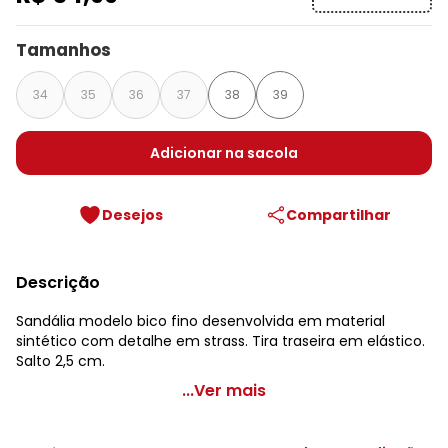
Tamanhos
34
35
36
37
38
39
Adicionar na sacola
Desejos
Compartilhar
Descrição
Sandália modelo bico fino desenvolvida em material
sintético com detalhe em strass. Tira traseira em elástico.
Salto 2,5 cm.
Perfecta - Sandália Modelo Bico Fino Carvalho com
...Ver mais
Elástico
Código do produto: 3776888