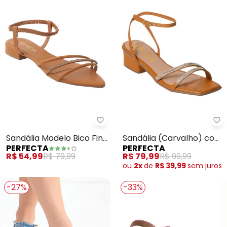
Perfecta - Sandália Modelo Bico
Pe
Sandália Modelo Bico Fino
Sandália (Carvalho) com
PERFECTA
PERFECTA
(Carvalho) com Elástico
Detalhe em Strass
R$ 54,99
R$ 79,99
R$ 79,99
R$ 99,99
ou
2x
de
R$ 39,99
sem
juros
-27%
-33%