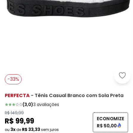
Perf
-33%
PERFECTA
-
Tênis Casual Branco com Sola Preta
(
3,0
)
3
avaliações
R$ 149,99
ECONOMIZE
R$ 99,99
R$ 50,00
3x
R$ 33,33
ou
de
sem juros