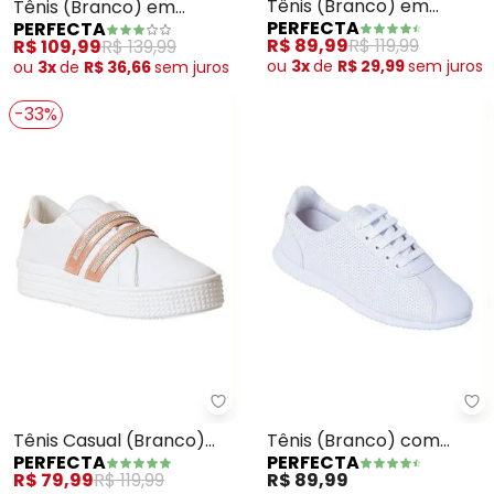
Tênis (Branco) em
Tênis (Branco) em
PERFECTA
PERFECTA
Sintético
Sintético
R$ 89,99
R$ 119,99
R$ 109,99
R$ 139,99
ou
3x
de
R$ 29,99
sem
juros
ou
3x
de
R$ 36,66
sem
juros
-33%
Perfecta - Tênis Casual (Branc
Pe
Tênis Casual (Branco)
Tênis (Branco) com
PERFECTA
PERFECTA
com Detalhe em Strass
Perfuros
R$ 79,99
R$ 119,99
R$ 89,99