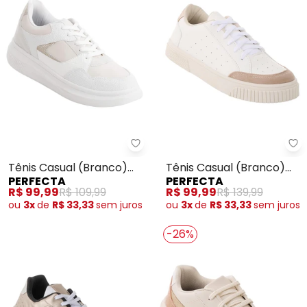
Perfecta - Tênis Casual (Branc
Pe
Tênis Casual (Branco)
Tênis Casual (Branco)
PERFECTA
PERFECTA
em Sintétco Texturizado
em Material Sintético
R$ 99,99
R$ 109,99
R$ 99,99
R$ 139,99
ou
3x
de
R$ 33,33
sem
juros
ou
3x
de
R$ 33,33
sem
juros
-26%