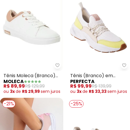
Moleca - Tênis Moleca (Branco)
Pe
Tênis Moleca (Branco)
Tênis (Branco) em
MOLECA
PERFECTA
em Sintético
Tecido
R$ 89,99
R$ 129,99
R$ 99,99
R$ 139,99
ou
3x
de
R$ 29,99
sem
juros
ou
3x
de
R$ 33,33
sem
juros
-21%
-25%