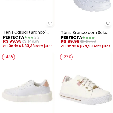
Perfecta - Tênis Casual (Branc
Pe
Tênis Casual (Branco)
Tênis Branco com Sola
PERFECTA
PERFECTA
com Sola Preta
Tratorada
R$ 99,99
R$ 149,99
R$ 89,99
R$ 119,99
ou
3x
de
R$ 33,33
sem
juros
ou
3x
de
R$ 29,99
sem
juros
-43%
-27%