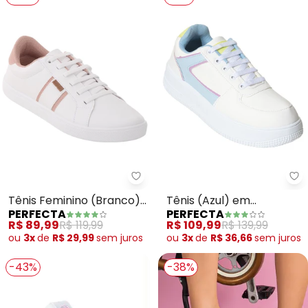
Perfecta - Tênis Feminino (Bra
Pe
Tênis Feminino (Branco)
Tênis (Azul) em
PERFECTA
PERFECTA
com Cadarço em
Sisntético
R$ 89,99
R$ 119,99
R$ 109,99
R$ 139,99
Elástico
ou
3x
de
R$ 29,99
sem
juros
ou
3x
de
R$ 36,66
sem
juros
-43%
-38%