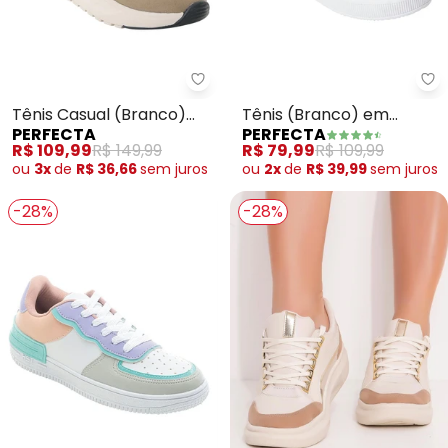
Perfecta - Tênis Casual (Branc
Pe
Tênis Casual (Branco)
Tênis (Branco) em
PERFECTA
PERFECTA
em Tecido com Sintético
Sintético
R$ 109,99
R$ 149,99
R$ 79,99
R$ 109,99
ou
3x
de
R$ 36,66
sem
juros
ou
2x
de
R$ 39,99
sem
juros
-28%
-28%