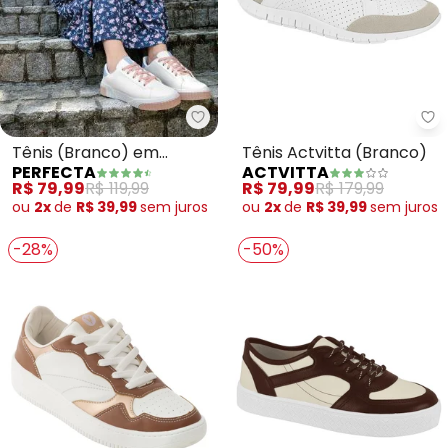
Perfecta - Tênis (Branco) em S
Ac
Tênis (Branco) em
Tênis Actvitta (Branco)
PERFECTA
ACTVITTA
Sintético com Azul e Rosê
R$ 79,99
R$ 119,99
R$ 79,99
R$ 179,99
ou
2x
de
R$ 39,99
sem
juros
ou
2x
de
R$ 39,99
sem
juros
-28%
-50%