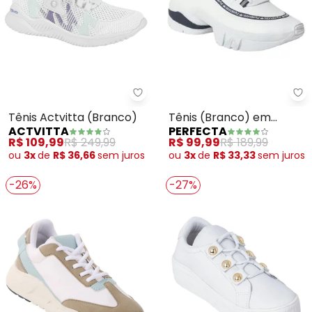
Actvitta - Tênis Actvitta (Branc
Pe
Tênis Actvitta (Branco)
Tênis (Branco) em
ACTVITTA
PERFECTA
Sintético
R$ 109,99
R$ 249,99
R$ 99,99
R$ 189,99
ou
3x
de
R$ 36,66
sem
juros
ou
3x
de
R$ 33,33
sem
juros
-26%
-27%