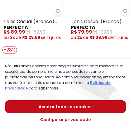
Perfecta - Tênis Casual (Branco
Pe
Tênis Casual (Branco)
Tênis Casual (Branco)
PERFECTA
PERFECTA
em Sintético
com Detalhe Dourado
R$ 89,99
R$ 159,99
R$ 79,99
R$ 109,99
ou
3x
de
R$ 29,99
sem
juros
ou
2x
de
R$ 39,99
sem
juros
-28%
Nós utilizamos cookies e tecnologias similares para melhorar sua
experiência de compra, incluindo conteúdo relevante e
publicidade personalizada. Ao continuar navegando, entendemos
que você está ciente e concorda com a nossa
Política de
Privacidade
para saber mais.
Aceitar todos os cookies
Configurar privacidade
Perfecta - Tênis Casual (Rosê) 
Mo