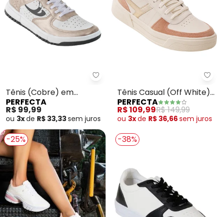
Perfecta - Tênis (Cobre) em Sin
Pe
Tênis (Cobre) em
Tênis Casual (Off White)
PERFECTA
PERFECTA
Sintético
em Material Sintético
R$ 99,99
R$ 109,99
R$ 149,99
ou
3x
de
R$ 33,33
sem
juros
ou
3x
de
R$ 36,66
sem
juros
-25%
-38%