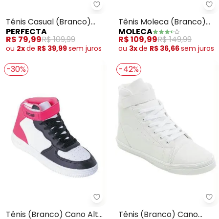
Perfecta - Tênis Casual (Branco
Mo
Tênis Casual (Branco)
Tênis Moleca (Branco)
PERFECTA
MOLECA
em Sintético
em Sintético
R$ 79,99
R$ 109,99
R$ 109,99
R$ 149,99
ou
2x
de
R$ 39,99
sem
juros
ou
3x
de
R$ 36,66
sem
juros
-30%
-42%
Perfecta - Tênis (Branco) Can
Pe
Tênis (Branco) Cano Alto
Tênis (Branco) Cano