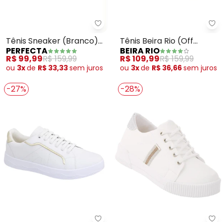
Perfecta - Tênis Sneaker (Bran
Be
Tênis Sneaker (Branco)
Tênis Beira Rio (Off
PERFECTA
BEIRA RIO
em Sintético
White) em Sintético
R$ 99,99
R$ 159,99
R$ 109,99
R$ 159,99
ou
3x
de
R$ 33,33
sem
juros
ou
3x
de
R$ 36,66
sem
juros
-27%
-28%