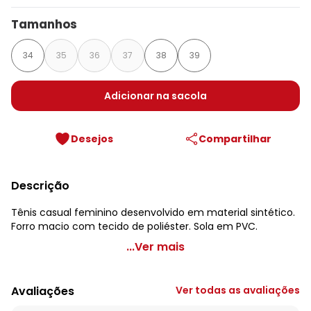
Tamanhos
34
35
36
37
38
39
Adicionar na sacola
Desejos
Compartilhar
Descrição
Tênis casual feminino desenvolvido em material sintético.
Forro macio com tecido de poliéster. Sola em PVC.
Perfecta - Tênis Casual Branco com Sola Preta
...Ver mais
Código do produto: 3657106
Tecido: Sintético
Avaliações
Ver todas as avaliações
Composição: Sintetico/pvc