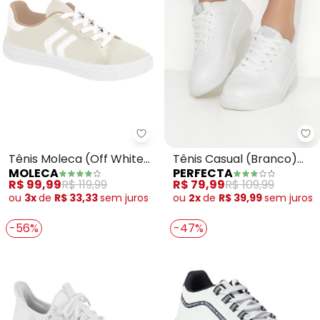
Moleca - Tênis Moleca (Off Whi
Pe
Tênis Moleca (Off White)
Tênis Casual (Branco)
MOLECA
PERFECTA
em Sintético
em Sintético
R$ 99,99
R$ 119,99
R$ 79,99
R$ 109,99
ou
3x
de
R$ 33,33
sem
juros
ou
2x
de
R$ 39,99
sem
juros
-56%
-47%