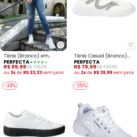
Perfecta - Tênis (Branco) em S
Pe
Tênis (Branco) em
Tênis Casual (Branco)
PERFECTA
PERFECTA
Sintético com Mesh
em Sintético
R$ 99,99
R$ 139,99
R$ 79,99
R$ 139,99
ou
3x
de
R$ 33,33
sem
juros
ou
2x
de
R$ 39,99
sem
juros
-33%
-25%