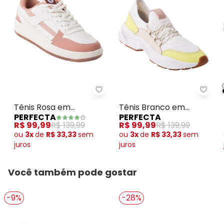
Perfecta - Tênis Rosa em Sintét
Perfe
Tênis Rosa em
Tênis Branco em
PERFECTA
PERFECTA
Sintético
Tecido
R$ 99,99
R$ 139,99
R$ 99,99
R$ 139,99
ou
3x
de
R$ 33,33
sem
ou
3x
de
R$ 33,33
sem
juros
juros
Você também pode gostar
-9%
-28%