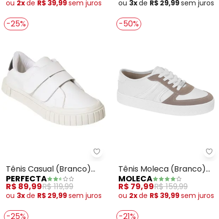
ou
2x
de
R$ 39,99
sem
juros
ou
3x
de
R$ 29,99
sem
juros
-25%
-50%
Perfecta - Tênis Casual (Branc
Mo
Tênis Casual (Branco)
Tênis Moleca (Branco)
PERFECTA
MOLECA
com Velcro Duplo
em Sintético
R$ 89,99
R$ 119,99
R$ 79,99
R$ 159,99
ou
3x
de
R$ 29,99
sem
juros
ou
2x
de
R$ 39,99
sem
juros
-25%
-21%