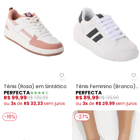
Perfecta - Tênis (Rosa) em Sint
Pe
Tênis (Rosa) em Sintético
Tênis Feminino (Branco)
PERFECTA
PERFECTA
em Material Sintético
R$ 99,99
R$ 139,99
R$ 89,99
R$ 119,99
ou
3x
de
R$ 33,33
sem
juros
ou
3x
de
R$ 29,99
sem
juros
-16%
-27%