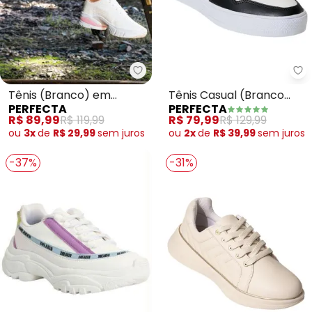
Perfecta - Tênis (Branco) em Si
Pe
Tênis (Branco) em
Tênis Casual (Branco
PERFECTA
PERFECTA
Sintético
com Preto) em Sintético
R$ 89,99
R$ 119,99
R$ 79,99
R$ 129,99
ou
3x
de
R$ 29,99
sem
juros
ou
2x
de
R$ 39,99
sem
juros
-37%
-31%