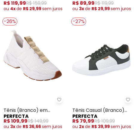
R$ 119,99
R$ 159,99
R$ 89,99
R$ 119,99
ou
4x
de
R$ 29,99
sem
juros
ou
3x
de
R$ 29,99
sem
juros
-26%
-27%
Perfecta - Tênis (Branco) em T
Pe
Tênis (Branco) em
Tênis Casual (Branco)
PERFECTA
PERFECTA
Tecido
em Sintético
R$ 109,99
R$ 149,99
R$ 79,99
R$ 109,99
ou
3x
de
R$ 36,66
sem
juros
ou
2x
de
R$ 39,99
sem
juros