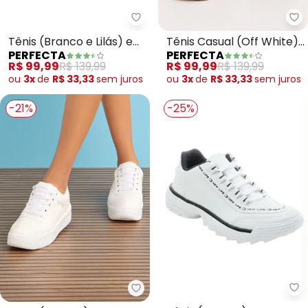
Perfecta - Tênis (Branco e Lilás
Pe
Tênis (Branco e Lilás) em
Tênis Casual (Off White)
PERFECTA
PERFECTA
Sintético
em Sintético e Camurça
R$ 99,99
R$ 139,99
R$ 99,99
R$ 139,99
ou
3x
de
R$ 33,33
sem
juros
ou
3x
de
R$ 33,33
sem
juros
-21%
-25%
Pe
Perfecta - Tênis (Branco) em Si