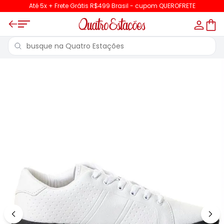
Até 5x + Frete Grátis R$499 Brasil - cupom QUEROFRETE