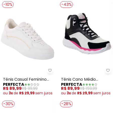
-10%
-43%
Pe
Perfecta - Tênis Casual Femini
Tênis Cano Médio
Tênis Casual Feminino
PERFECTA
PERFECTA
(Branco) em Tecido
(Branco) em Sintético
R$ 89,99
R$ 159,99
R$ 89,99
R$ 99,99
Mesh e Camurça
ou
3x
de
R$ 29,99
sem
juros
ou
3x
de
R$ 29,99
sem
juros
-30%
-28%