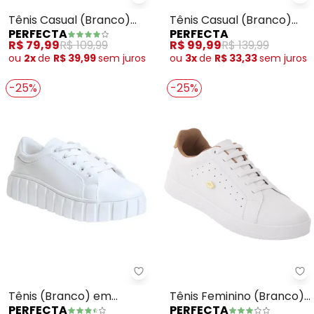
Perfecta - Tênis Casual (Branco
Pe
Tênis Casual (Branco)
Tênis Casual (Branco)
PERFECTA
PERFECTA
em Sintético
com Detalhe de Strass
R$ 79,99
R$ 109,99
R$ 99,99
R$ 139,99
ou
2x
de
R$ 39,99
sem
juros
ou
3x
de
R$ 33,33
sem
juros
-25%
-25%
Perfecta - Tênis (Branco) em Si
Pe
Tênis (Branco) em
Tênis Feminino (Branco)
PERFECTA
PERFECTA
Sintético
em Sintético