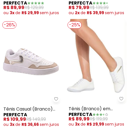
PERFECTA
PERFECTA
Fechamento em Velcro
Médio com Velcro
R$ 89,99
R$ 129,99
R$ 79,99
R$ 139,99
ou
3x
de
R$ 29,99
sem
juros
ou
2x
de
R$ 39,99
sem
juros
-26%
-25%
Pe
Perfecta - Tênis Casual (Branco
Tênis (Branco) em
Tênis Casual (Branco)
PERFECTA
PERFECTA
Sisntético
em Sintético
R$ 89,99
R$ 119,99
R$ 109,99
R$ 149,99
ou
3x
de
R$ 29,99
sem
juros
ou
3x
de
R$ 36,66
sem
juros