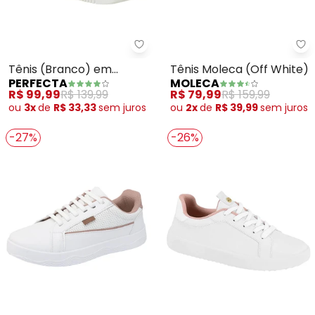
Perfecta - Tênis (Branco) em Si
Mo
Tênis (Branco) em
Tênis Moleca (Off White)
PERFECTA
MOLECA
Sintéico
R$ 99,99
R$ 139,99
R$ 79,99
R$ 159,99
ou
3x
de
R$ 33,33
sem
juros
ou
2x
de
R$ 39,99
sem
juros
-27%
-26%