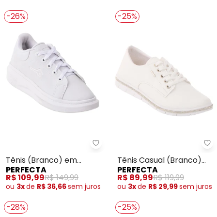
-26%
-25%
Perfecta - Tênis (Branco) em Si
Pe
Tênis (Branco) em
Tênis Casual (Branco)
PERFECTA
PERFECTA
Sintético
com Detalhe de Strass
R$ 109,99
R$ 149,99
R$ 89,99
R$ 119,99
ou
3x
de
R$ 36,66
sem
juros
ou
3x
de
R$ 29,99
sem
juros
-28%
-25%