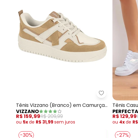
Vizzano - Têni
Tênis Vizzano (Branco) em Camurça
Tênis Casu
VIZZANO
PERFECT
Sintética
R$ 159,99
R$ 209,99
R$ 129,99
ou
5x
de
R$ 31,99
sem
juros
ou
4x
de
R$
-30%
-27%