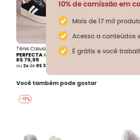
Perfecta - Tênis Casual
Tênis Casual Preto em
Conjunto Preto e
PERFECTA
MARGUERITE
Camurça Sintética
R$ 79,99
R$ 89,99
R$ 129,99
ou
2x
de
R$ 39,99
sem
juros
ou
3x
de
R$ 29,99
s
Você também pode gostar
-11%