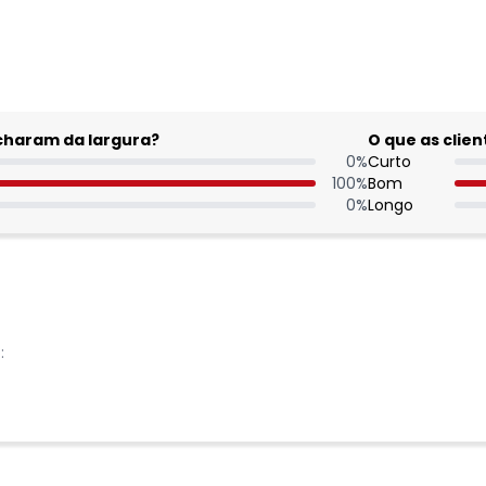
acharam da largura?
O que as cli
0
%
Curto
100
%
Bom
0
%
Longo
: