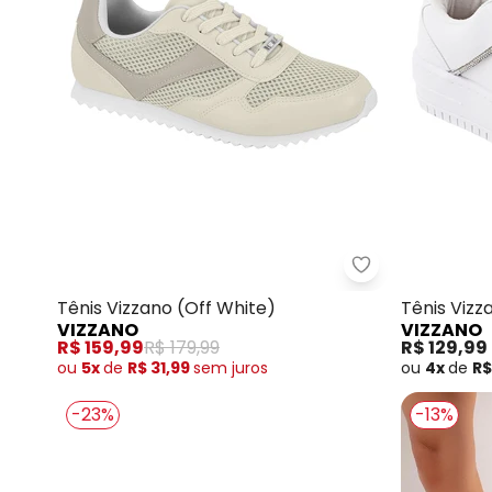
Vizzano - Tênis
Tênis Vizzano (Off White)
Tênis Vizz
VIZZANO
VIZZANO
R$ 159,99
R$ 179,99
R$ 129,99
ou
5x
de
R$ 31,99
sem
juros
ou
4x
de
R$
-23%
-13%