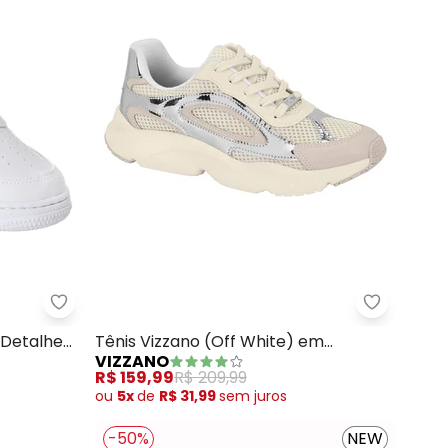
) em Sintético
Perfecta - Tênis Casual (Branco) com Detalhe de 
Vizzano -
 Detalhe
Tênis Vizzano (Off White) em
VIZZANO
Sintético e Tecido
R$ 159,99
R$ 209,99
ou
5x
de
R$ 31,99
sem
juros
-50%
NEW