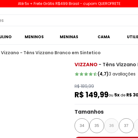
Até 5x + Frete Grátis R$499 Brasil - cupom QUEROFRETE
ULINO
MENINOS
MENINAS
CAMA
UTIL
Vizzano - Têns Vizzano Branco em Sintetico
VIZZANO
-
Têns Vizzano 
(
4,7
)
3
avaliações
R$ 189,99
R$ 149,99
5x
R$ 3
ou
de
Tamanhos
34
35
36
37