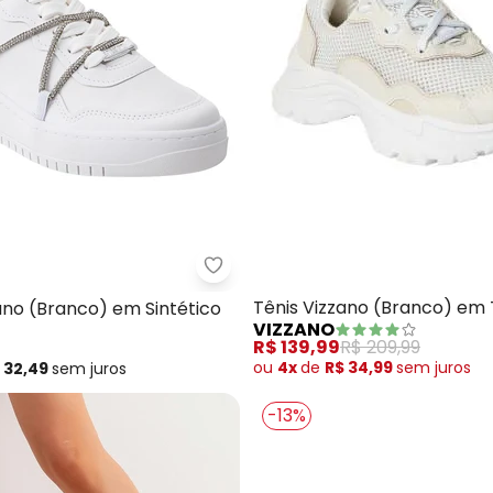
 Vizzano (Off White)
Vizzano - Tênis Vizzano (Branco
Tênis Vizzano (Branco) em 
ano (Branco) em Sintético
VIZZANO
R$ 139,99
R$ 209,99
ou
4x
de
R$ 34,99
sem
juros
 32,49
sem
juros
-13%