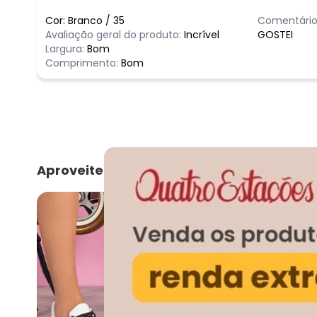
Cor:
Branco
/
35
Comentário
Avaliação geral do produto:
Incrível
GOSTEI
Largura:
Bom
Comprimento:
Bom
Aproveite e compre junto
-30%