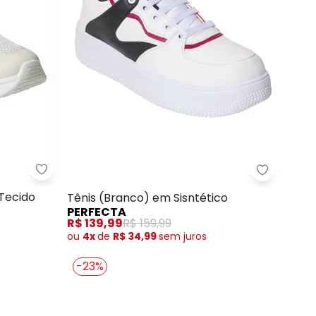
Vizzano - Tênis Vizzano (Branco) em Tecido
) em Sintético
Perfecta 
Tecido
Tênis (Branco) em Sisntético
PERFECTA
R$ 139,99
R$ 159,99
ou
4x
de
R$ 34,99
sem
juros
-23%