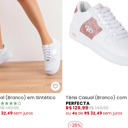
s Vizzano (Branco) em Camurça Sintética
Perfecta - Tênis Casual (Branco
al (Branco) em Sintético
Tênis Casual (Branco) com
A
PERFECTA
de Glitter
R$ 149,99
R$ 129,99
R$ 149,99
 32,49
sem
juros
ou
4x
de
R$ 32,49
sem
juros
-28%