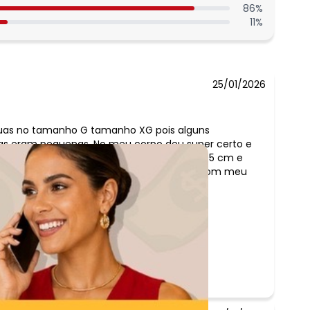
86
%
11
%
25/01/2026
Duas no tamanho G tamanho XG pois alguns
as eram pequenas. No meu corpo deu super certo e
 tenho 155 de altura, busto 100 cm, quadril 105 cm e
ercadoria a tempo e participei no evento com meu