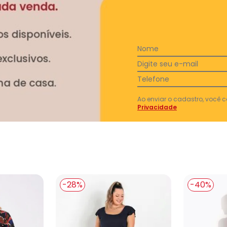
Comen
Ficou
ficou 
Nome
medid
Digite seu e-mail
Telefone
Ao enviar o cadastro, você
Privacidade
Ver todas as avaliações
-28%
-40%