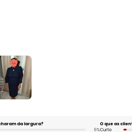
acharam da largura?
O que as cli
6
%
Curto