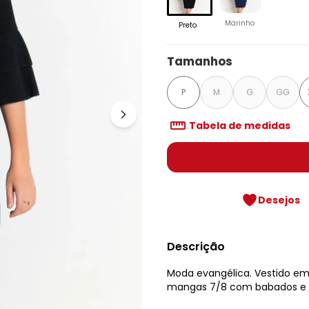
Marinho
Preto
Tamanhos
P
M
G
GG
Tabela de medidas
Desejos
Descrição
Moda evangélica. Vestido em
mangas 7/8 com babados e r