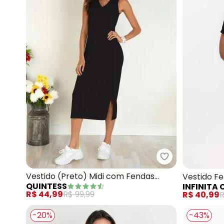
Quintess - Vest
Vestido (Preto) Midi com Fendas
Vestido F
QUINTESS
INFINITA
Laterais
R$ 44,99
R$ 99,99
R$ 40,99
R
-20%
-43%