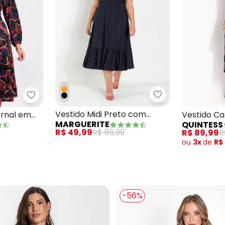
Marguerite - Vest
o em Poliviscose
Moda Pop - Vestido Floral Invernal em Malha
Vestido Midi Preto com
ernal em
Vestido C
MARGUERITE
QUINTESS
Franzidos Plus Size
Malha Fria
R$ 49,99
R$ 69,99
R$ 89,99
R
ou
3x
de
R$
-56%