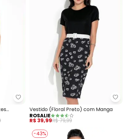
Moda Pop - Vestido (Preto) com Recortes Contr
Rosalie -
Canelado (Preto)
tes
Vestido (Floral Preto) com Manga
ROSALIE
9
R$ 39,99
R$ 79,99
-43%