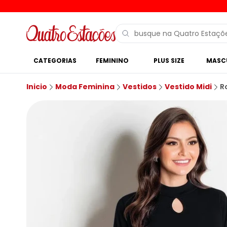
CATEGORIAS
FEMININO
PLUS SIZE
MASC
Inicio
Moda Feminina
Vestidos
Vestido Midi
R