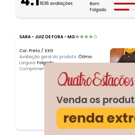
4.1
1636
avaliações
Bom
Folgado
SARA
-
JUIZ DE FORA - MG
Cor:
Preto
/
XXG
Avaliação geral do produto:
Ótimo
Largura:
Folgado
Comprimento:
Bom