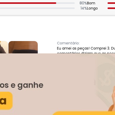
80
%
Bom
14
%
Longo
Comentário:
Eu amei as peças! Comprei 3. 
comentários diziam que as peç
até o M tbm daria. Peso 61 kilos,
cintura 85. Amei! Enviaram a m
lindo vestido jeans!