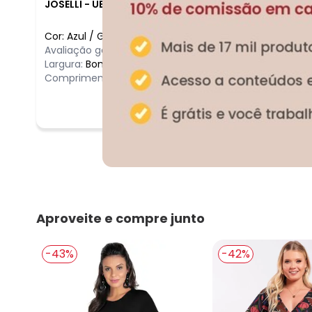
JOSELLI
-
UBATUBA - SP
Cor:
Azul
/
G
Avaliação geral do produto:
Ótimo
Largura:
Bom
Comprimento:
Bom
Aproveite e compre junto
-43%
-42%