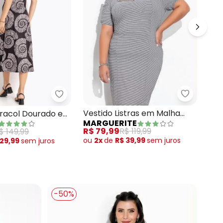
ido Midi Preto com Franzidos Plus Size
Marguerit
Quintess - Vestido Caracol Dourado em M
Ves
Vestido Listras em Malha
aracol Dourado em
RO
MARGUERITE
Pre
Jacquard Plus Size
R$ 
R$ 79,99
R$ 119,99
$ 149,99
ou
2x
de
R$ 39,99
sem
juros
 29,99
sem
juros
-50%