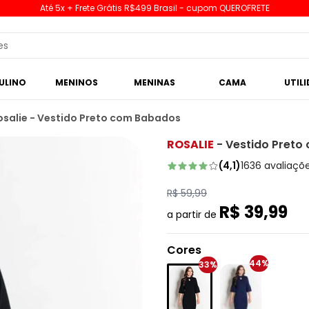
Até 5x + Frete Grátis R$499 Brasil - cupom QUEROFRETE
ULINO
MENINOS
MENINAS
CAMA
UTIL
osalie - Vestido Preto com Babados
ROSALIE
-
Vestido Preto
(
4,1
)
1636
avaliaçõ
R$ 59,99
R$ 39,99
a partir de
Cores
44%
33%