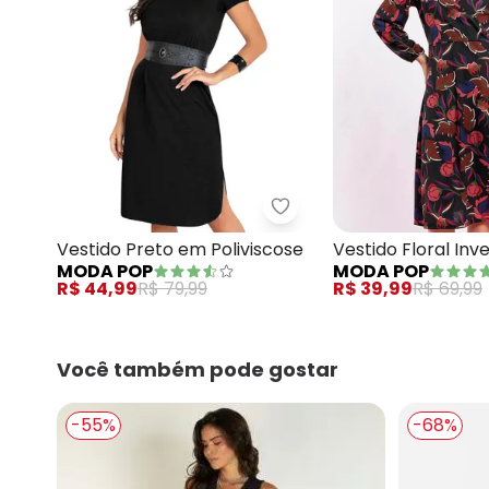
Moda Pop - Vestido Pret
Vestido Preto em Poliviscose
Vestido Floral Inv
MODA POP
MODA POP
Malha
R$ 44,99
R$ 79,99
R$ 39,99
R$ 69,99
Você também pode gostar
-55%
-68%