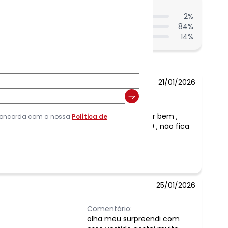
entes acharam do comprimento?
2
%
84
%
14
%
21/01/2026
Comentário:
Vestido lindo e nem fresquinho, veste super bem ,
 concorda com a nossa
Política de
comprimento ideal pra mim que tenho 1.70 , não fica
curto!!! Maravilhoso !!!
25/01/2026
Comentário:
olha meu surpreendi com