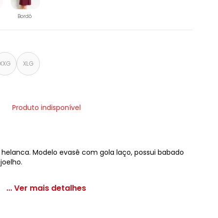
Bordô
XXG
XLG
Produto indisponível
 helanca. Modelo evasê com gola laço, possui babado
joelho.
... Ver mais detalhes