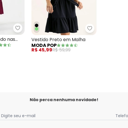
Marguerite - Vestido com Babado nas Mangas Bor
 em Viscose Plana
Moda Pop - Vest
do nas
Vestido Preto em Malha
MODA POP
 Size
R$ 45,99
R$ 59,99
Não perca nenhuma novidade!
Digite seu e-mail
Telef