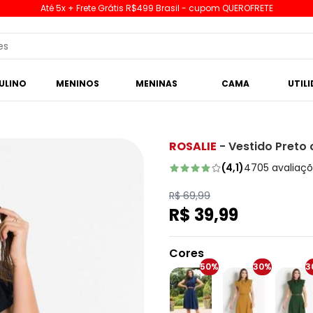
Até 5x + Frete Grátis R$499 Brasil - cupom QUEROFRETE
ULINO
MENINOS
MENINAS
CAMA
UTIL
ROSALIE
-
Vestido Preto
(
4,1
)
4705
avaliaç
R$ 69,99
R$ 39,99
Cores
50%
30%
3