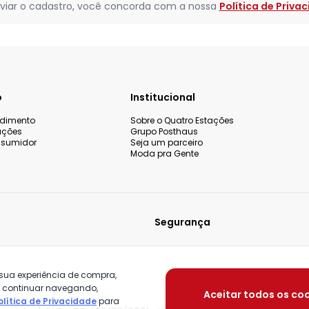
viar o cadastro, você concorda com a nossa
Política de Priva
o
Institucional
ndimento
Sobre o Quatro Estações
uções
Grupo Posthaus
nsumidor
Seja um parceiro
Moda pra Gente
Segurança
 sua experiência de compra,
o continuar navegando,
Aceitar todos os co
olítica de Privacidade
para