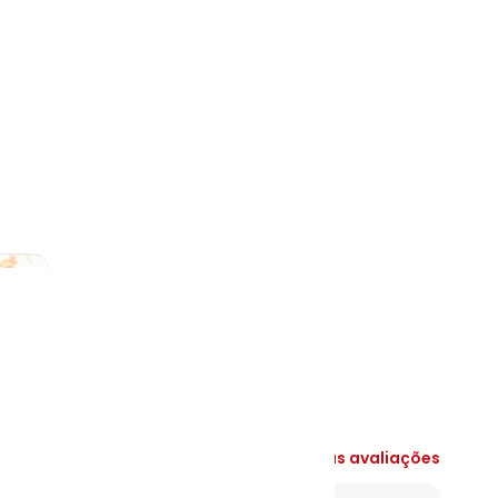
N/D*
N/D*
N/D*
N/D*
N/D*
N/D*
N/D*
Ver todas as avaliações