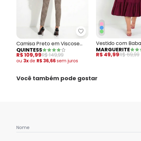
Quintess - Camisa Preto
Vestido com Baba
Camisa Preto em Viscose
MARGUERITE
QUINTESS
Mangas Bordô Plus
Plana
R$ 49,99
R$ 69,99
R$ 109,99
R$ 149,99
ou
3x
de
R$ 36,66
sem
juros
Você também pode gostar
Nome