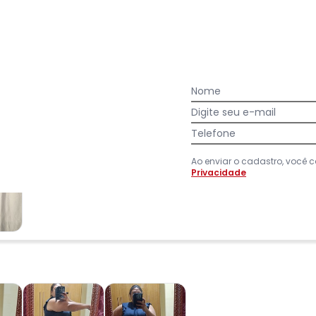
acharam da largura?
O que as cli
3
%
Curto
77
%
Bom
20
%
Longo
Nome
Digite seu e-mail
Telefone
Ao enviar o cadastro, você
Privacidade