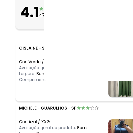
O que as clientes 
4.1
Apertado
4705
avaliações
Bom
Folgado
GISLAINE
-
SAO JOSE DOS PINHAIS - PR
Cor:
Verde
/
P
Avaliação geral do produto:
Ótimo
Largura:
Bom
Comprimento:
Bom
MICHELE
-
GUARULHOS - SP
Cor:
Azul
/
XXG
Avaliação geral do produto:
Bom