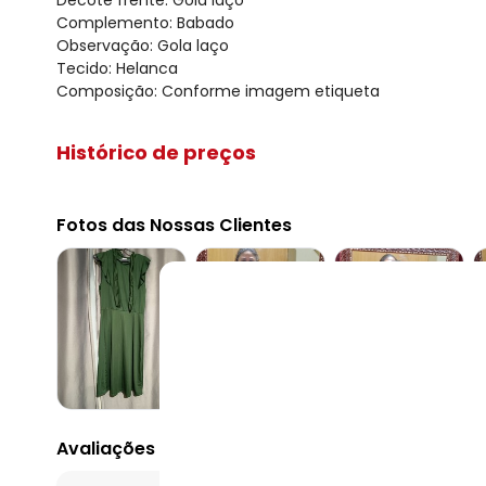
Complemento: Babado
Observação: Gola laço
Tecido: Helanca
Composição: Conforme imagem etiqueta
Histórico de preços
O preço apresentado abaixo é o menor oferecido em al
agosto/2026
Fotos das Nossas Clientes
julho/2026
junho/2026
maio/2026
abril/2026
março/2026
fevereiro/2026
Avaliações