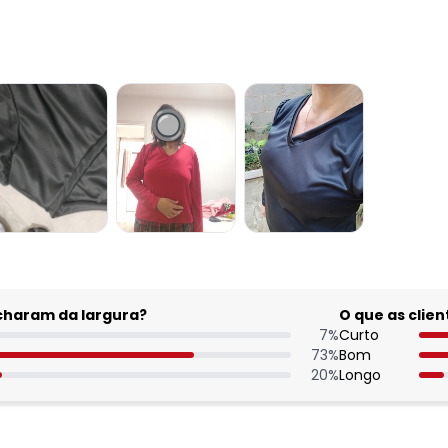
acharam da largura?
O que as cli
7
%
Curto
73
%
Bom
20
%
Longo