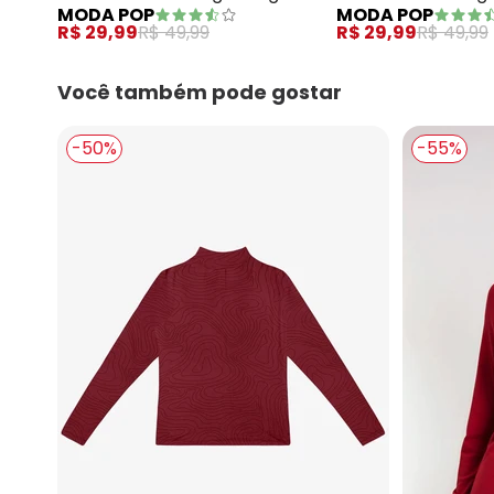
MODA POP
MODA POP
com Decote em V
com Decote em 
R$ 29,99
R$ 49,99
R$ 29,99
R$ 49,99
Você também pode gostar
-50%
-55%