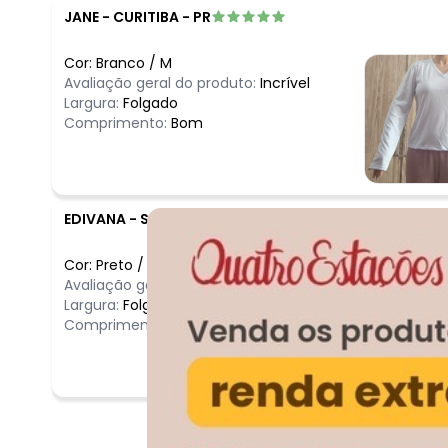
JANE
-
CURITIBA - PR
Cor:
Branco
/
M
Avaliação geral do produto:
Incrível
Largura:
Folgado
Comprimento:
Bom
EDIVANA
-
SAO JOSE - SC
Cor:
Preto
/
G
Avaliação geral do produto:
Ruim
Largura:
Folgado
Comprimento:
Bom