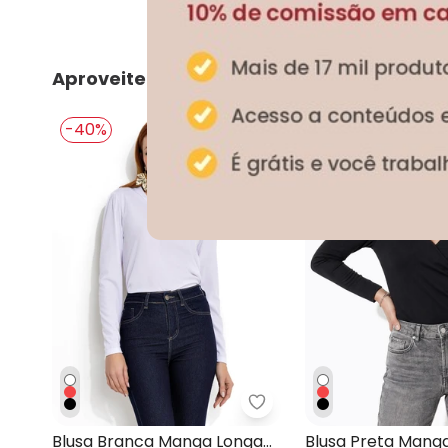
Aproveite e compre junto
-40%
-40%
Moda Pop - Blusa Bran
Blusa Branca Manga Longa
Blusa Preta Mang