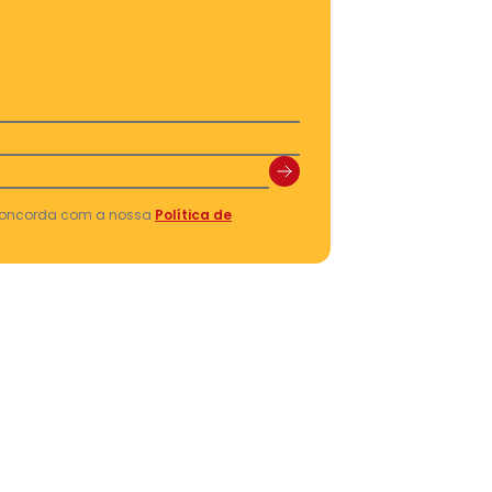
 concorda com a nossa
Política de
te em V