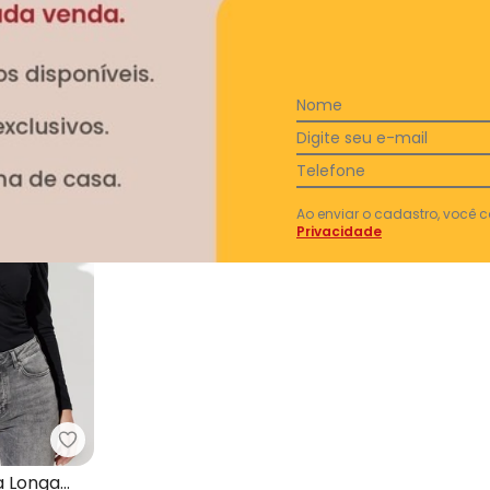
Nome
Digite seu e-mail
Telefone
Ao enviar o cadastro, você
Privacidade
ca Manga Longa com Decote em V
Moda Pop - Blusa Preta Manga Longa com Deco
a Longa