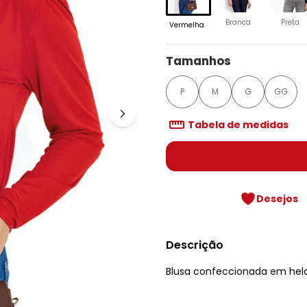
Branca
Preta
Vermelha
Tamanhos
P
M
G
GG
Tabela de medidas
Desejos
Descrição
Blusa confeccionada em hel