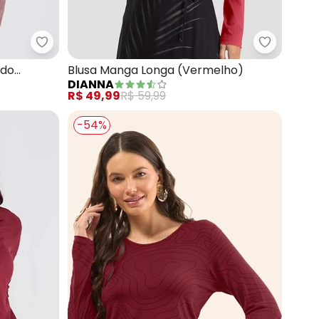
Malha de Viscose
Gris - Blusa em Canelado Aveludado (Vermelho E
ado
Blusa Manga Longa (Vermelho)
DIANNA
R$ 49,99
R$ 59,99
-54%