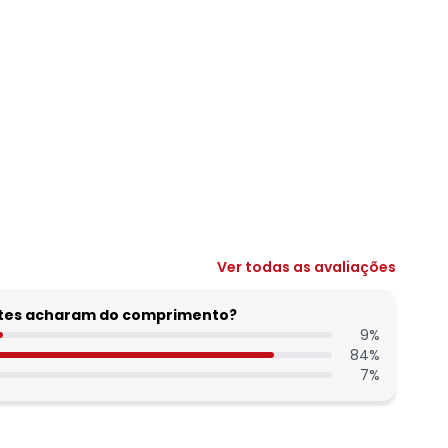
Ver todas as avaliações
entes acharam do comprimento?
9
%
84
%
7
%