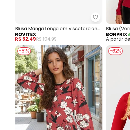
Rovitex - Blus
Blusa Manga Longa em Viscotorcion
Blusa (Ve
ROVITEX
BONPRIX
(Vermelho)
Viscose
R$ 52,49
R$ 104,99
A partir d
-51%
-62%