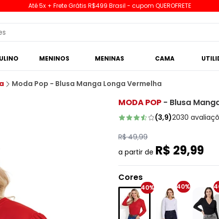
Até 5x + Frete Grátis R$499 Brasil - cupom QUEROFRETE
ULINO
MENINOS
MENINAS
CAMA
UTIL
a
Moda Pop - Blusa Manga Longa Vermelha
MODA POP
-
Blusa Mang
(
3,9
)
2030
avaliaç
R$ 49,99
R$ 29,99
a partir de
Cores
40%
4
40%