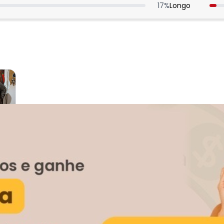
17
%
Longo
:
ei