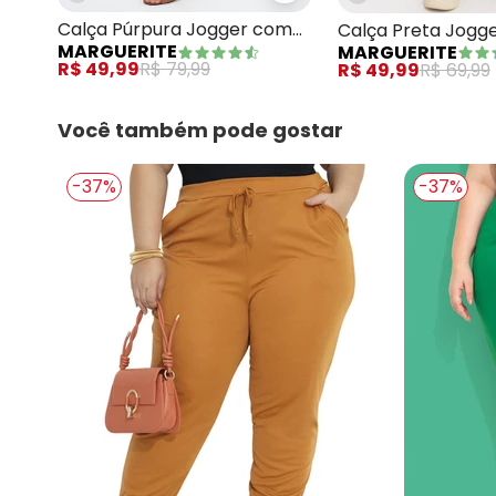
Calça Púrpura Jogger com
Calça Preta Jogg
MARGUERITE
MARGUERITE
Bolsos Plus Size
Bolsos Plus Size
R$ 49,99
R$ 79,99
R$ 49,99
R$ 69,99
Você também pode gostar
-37%
-37%