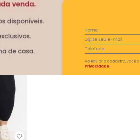
Ver todas as avaliações
Nome
Digite seu e-mail
Telefone
Ao enviar o cadastro, você
Privacidade
ura Jogger com Bolsos Plus Size
Marguerite - Calça Preta Jogger com Bolsos Plus 