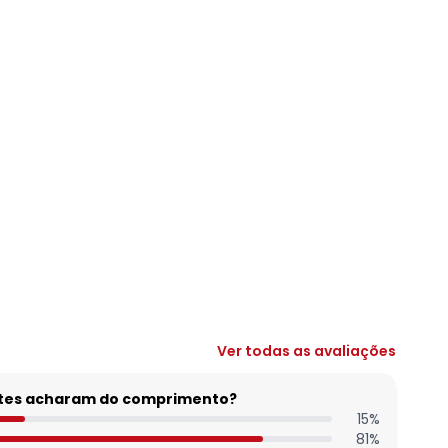
Ver todas as avaliações
entes acharam do comprimento?
15
%
81
%