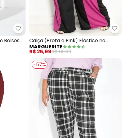
Marguerite - Calça (Púrpura) Jogger com Bolsos P
Marguerite
ira) Jogger com Bolsos Plus Size
m Bolsos
Calça (Preta e Pink) Elástico na
MARGUERITE
Cintura Plus Size
R$ 25,99
R$ 69,99
-57%