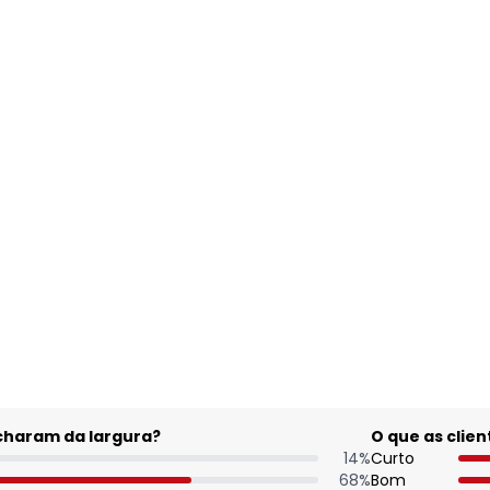
acharam da largura?
O que as cli
14
%
Curto
68
%
Bom