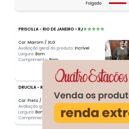
Folgado
PRISCILLA
-
RIO DE JANEIRO - RJ
Cor:
Marrom
/
XLG
Avaliação geral do produto:
Incrível
Largura:
Bom
Comprimento:
Bom
DRUCILA
-
RIO DE JANEIRO - RJ
Cor:
Preto
/
XXG
Comentário
Avaliação geral do produto:
Incrível
Linda eu am
Largura:
Bom
Comprimento:
Bom