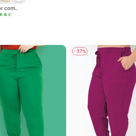
er com
-37%