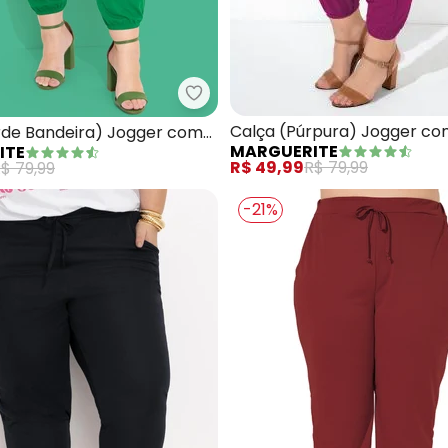
alça (Caramelo) Jogger com Bolsos Plus Size
Marguerite - Calça (Verde Bande
Calça (Púrpura) Jogger co
rde Bandeira) Jogger com
MARGUERITE
ITE
Plus Size
 Size
R$ 49,99
R$ 79,99
$ 79,99
-21%