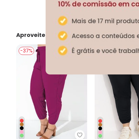
Aproveite e compre junto
-37%
-28%
Marguerite - Calça Púrp