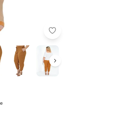
Marguerite - Calça Caramelo Jogge
ze