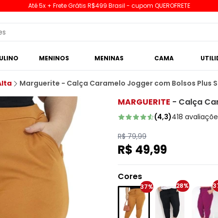
Até 5x + Frete Grátis R$499 Brasil - cupom QUEROFRETE
ULINO
MENINOS
MENINAS
CAMA
UTIL
Alta
Marguerite - Calça Caramelo Jogger com Bolsos Plus S
MARGUERITE
-
Calça Car
(
4,3
)
418
avaliaçõe
R$ 79,99
R$ 49,99
Cores
28%
3
37%