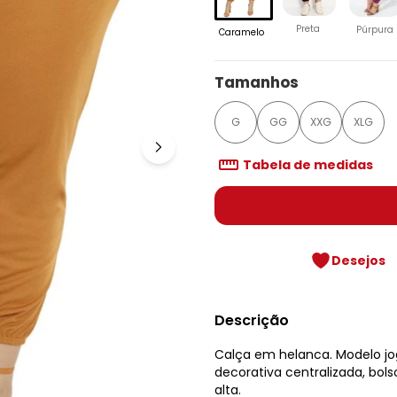
Preta
Púrpura
Caramelo
Tamanhos
G
GG
XXG
XLG
Tabela de medidas
Desejos
Descrição
Calça em helanca. Modelo jo
decorativa centralizada, bols
alta.