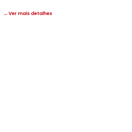
... Ver mais detalhes
r com Bolsos Plus Size