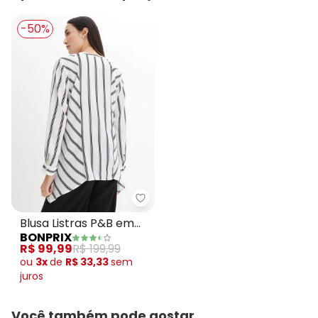
-50%
bonprix - Blusa Listras P&B em 
Blusa Listras P&B em
BONPRIX
Crepe Plano
R$ 99,99
R$ 199,99
ou
3x
de
R$ 33,33
sem
juros
Você também pode gostar