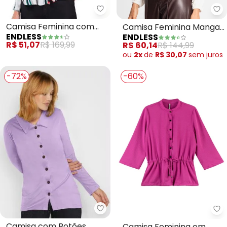
Endless - Camisa Feminina com
En
Camisa Feminina com
Camisa Feminina Manga
ENDLESS
ENDLESS
Botões (Verde)
Longa com Strass (Bege)
R$ 51,07
R$ 169,99
R$ 60,14
R$ 144,99
ou
2x
de
R$ 30,07
sem
juros
-72%
-60%
bonprix - Camisa com Botões (L
Ma
Camisa com Botões
Camisa Feminina em