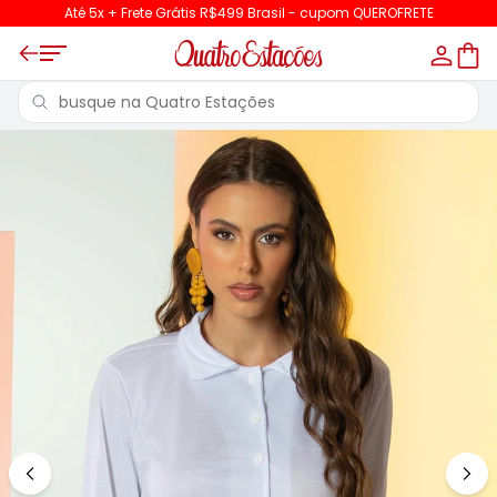
Até 5x + Frete Grátis R$499 Brasil - cupom QUEROFRETE