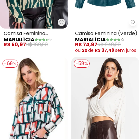
Marialícia - Camisa Feminina 
Ma
Camisa Feminina
Camisa Feminina (Verde)
MARIALÍCIA
MARIALÍCIA
Estampada (Verde)
R$ 50,97
R$ 169,90
R$ 74,97
R$ 249,90
ou
2x
de
R$ 37,48
sem
juros
-69%
-58%