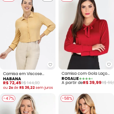
Ro
Habana - Camisa em Viscose (
Camisa com Gola Laço
Camisa em Viscose
ROSALIE
HABANA
(Vermelha)
(Amarelo Claro)
A partir de
R$ 39,99
R$ 69,
R$ 72,45
R$ 144,90
ou
2x
de
R$ 36,22
sem
juros
-47%
-58%