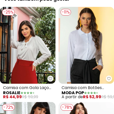
-25%
-11%
Mo
Camisa com Gola Laço
Camisa com Botões
ROSALIE
MODA POP
(Off White)
(Branca)
R$ 44,99
R$ 59,99
A partir de
R$ 52,99
R$ 59,
-72%
-78%