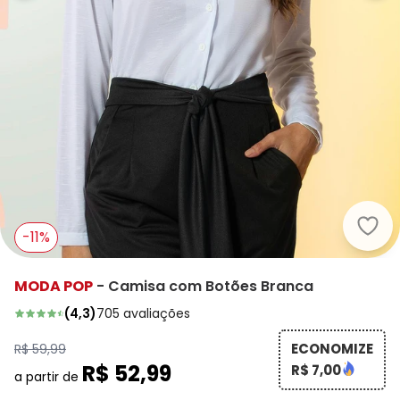
Moda
-11%
MODA POP
-
Camisa com Botões Branca
(
4,3
)
705
avaliações
ECONOMIZE
R$ 59,99
R$ 52,99
R$ 7,00
a partir de