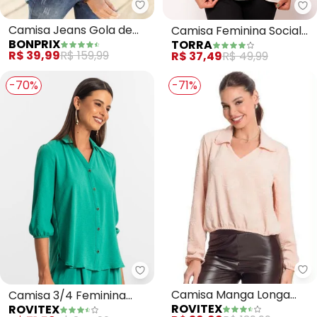
bonprix - Camisa Jeans Gola de
To
Camisa Jeans Gola de
Camisa Feminina Social
BONPRIX
TORRA
Padre (Azul Claro)
(Bege)
R$ 39,99
R$ 159,99
R$ 37,49
R$ 49,99
-70%
-71%
Ro
Rovitex - Camisa 3/4 Feminina 
Camisa Manga Longa
Camisa 3/4 Feminina
ROVITEX
ROVITEX
(Rosa)
(Verde)