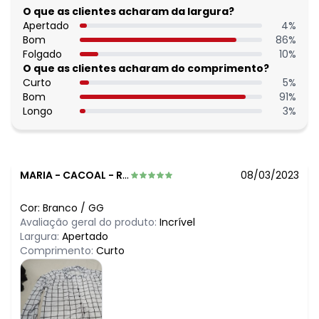
O que as clientes acharam da largura?
Apertado
4
%
Bom
86
%
Folgado
10
%
O que as clientes acharam do comprimento?
Curto
5
%
Bom
91
%
Longo
3
%
MARIA
-
CACOAL - RO
08/03/2023
Cor:
Branco
/
GG
Avaliação geral do produto:
Incrível
Largura:
Apertado
Comprimento:
Curto