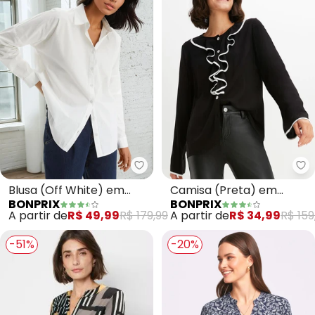
bonprix - Blusa (Off White) em T
bo
Blusa (Off White) em
Camisa (Preta) em
BONPRIX
BONPRIX
Tricoline
Viscose Plana
A partir de
R$ 49,99
R$ 179,99
A partir de
R$ 34,99
R$ 159
-51%
-20%