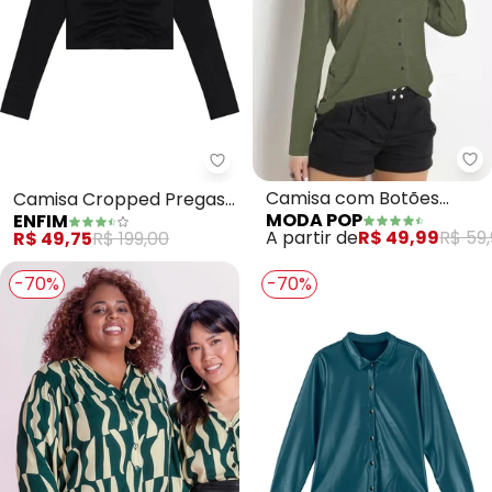
Mo
Enfim - Camisa Cropped Pregas
Camisa com Botões
Camisa Cropped Pregas
MODA POP
ENFIM
(Verde Militar)
Texturizada (Preto)
A partir de
R$ 49,99
R$ 59,
R$ 49,75
R$ 199,00
-70%
-70%