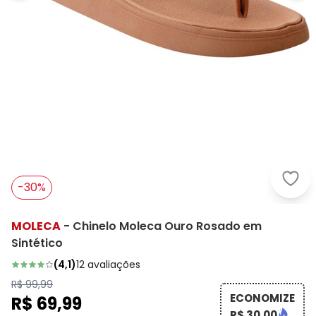
Mole
-30%
MOLECA
-
Chinelo Moleca Ouro Rosado em
Sintético
(
4,1
)
12
avaliações
R$ 99,99
ECONOMIZE
R$ 69,99
R$ 30,00