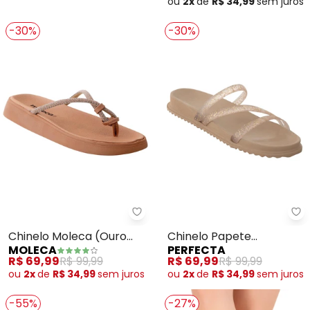
ou
2x
de
R$ 34,99
sem
juros
-30%
-30%
Moleca - Chinelo Moleca (Ouro 
Pe
Chinelo Moleca (Ouro
Chinelo Papete
MOLECA
PERFECTA
Rosado) em Sintético
(Dourada) em Material
R$ 69,99
R$ 99,99
R$ 69,99
R$ 99,99
de Pvc
ou
2x
de
R$ 34,99
sem
juros
ou
2x
de
R$ 34,99
sem
juros
-55%
-27%