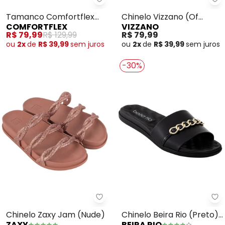
Comfortflex - Tamanco Comfort
Vi
Tamanco Comfortflex
Chinelo Vizzano (Of
COMFORTFLEX
VIZZANO
(Preto)
White) em Sintético
R$ 79,99
R$ 129,99
R$ 79,99
ou
2x
de
R$ 39,99
sem
juros
ou
2x
de
R$ 39,99
sem
juros
-30%
Zaxy - Chinelo Zaxy Jam (Nude)
Be
Chinelo Zaxy Jam (Nude)
Chinelo Beira Rio (Preto)
ZAXY
BEIRA RIO