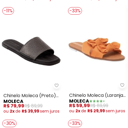
-11%
-33%
Mo
Moleca - Chinelo Moleca (Preto
Chinelo Moleca (Laranja)
Chinelo Moleca (Preto)
MOLECA
MOLECA
em Camurça
em Sintético
R$ 59,99
R$ 89,99
R$ 79,99
R$ 89,99
ou
2x
de
R$ 29,99
sem
juros
ou
2x
de
R$ 39,99
sem
juros
-30%
-33%