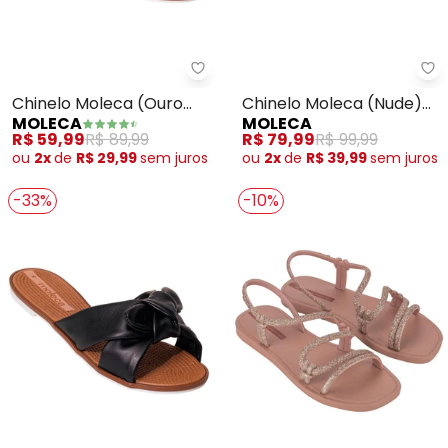
Moleca - Chinelo Moleca (Ouro 
Mo
Chinelo Moleca (Ouro
Chinelo Moleca (Nude)
MOLECA
MOLECA
Rosa) em Sintético
em Sintético
R$ 59,99
R$ 89,99
R$ 79,99
R$ 99,99
Metalizado
ou
2x
de
R$ 29,99
sem
juros
ou
2x
de
R$ 39,99
sem
juros
-33%
-10%