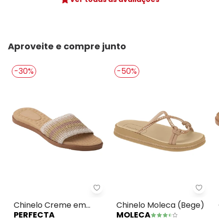
Aproveite e compre junto
-30%
-50%
Perfecta - Chinelo Creme em T
Chin
Chinelo Creme em
Chinelo Moleca (Bege)
PERFECTA
MOLECA
Tecido