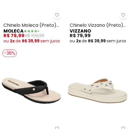
Moleca - Chinelo Moleca (Preto
Vi
Chinelo Moleca (Preto)
Chinelo Vizzano (Preto)
MOLECA
VIZZANO
em Sintético
em Sintético
R$ 79,99
R$ 109,99
R$ 79,99
ou
2x
de
R$ 39,99
sem
juros
ou
2x
de
R$ 39,99
sem
juros
-38%