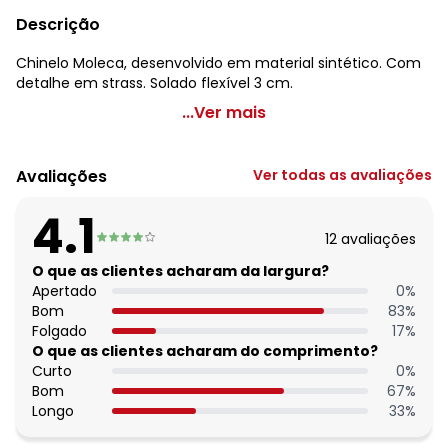
Descrição
Chinelo Moleca, desenvolvido em material sintético. Com
detalhe em strass. Solado flexível 3 cm.
Moleca - Chinelo Moleca Ouro Rosado em Sintético
...Ver mais
Código do produto: 3790425
Observação: Palmilha confort - Strass
Avaliações
Ver todas as avaliações
Tecido: Sintético
Composição: Sintético
4.1
12
avaliações
O que as clientes acharam da largura?
Apertado
0
%
Bom
83
%
Folgado
17
%
O que as clientes acharam do comprimento?
Curto
0
%
Bom
67
%
Longo
33
%