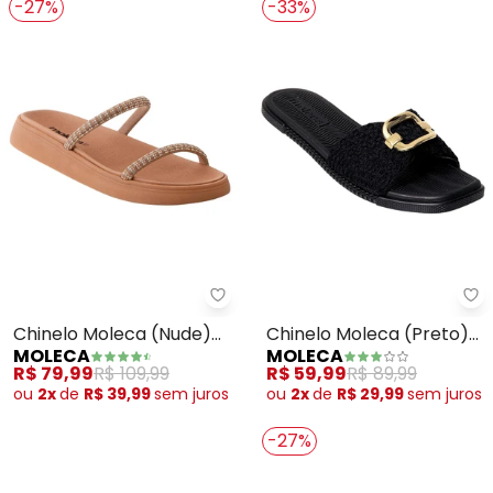
-27%
-33%
Moleca - Chinelo Moleca (Nude)
Mo
Chinelo Moleca (Nude)
Chinelo Moleca (Preto)
MOLECA
MOLECA
em Sintético
com Bordado
R$ 79,99
R$ 109,99
R$ 59,99
R$ 89,99
ou
2x
de
R$ 39,99
sem
juros
ou
2x
de
R$ 29,99
sem
juros
-27%