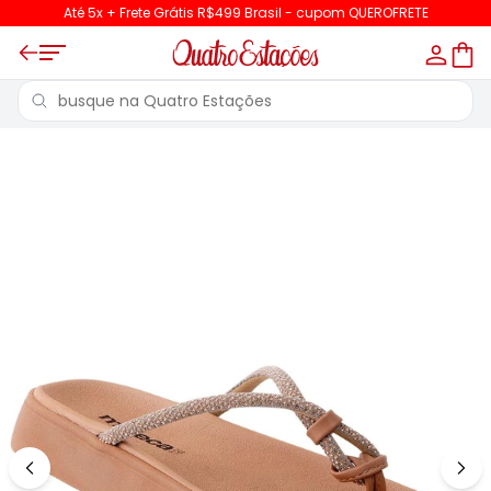
Até 5x + Frete Grátis R$499 Brasil - cupom QUEROFRETE