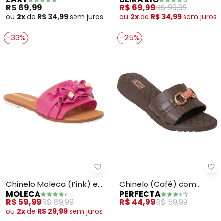
em Sintético
R$ 69,99
R$ 69,99
R$ 99,99
ou
2x
de
R$ 34,99
sem
juros
ou
2x
de
R$ 34,99
sem
juros
-33%
-25%
Moleca - Chinelo Moleca (Pink)
Pe
Chinelo Moleca (Pink) em
Chinelo (Café) com
MOLECA
PERFECTA
Sintético
Adereço no Cabedal
R$ 59,99
R$ 89,99
R$ 44,99
R$ 59,99
ou
2x
de
R$ 29,99
sem
juros