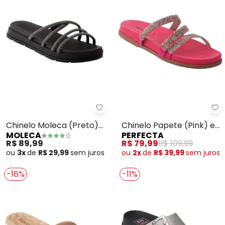
Moleca - Chinelo Moleca (Preto
Pe
Chinelo Moleca (Preto)
Chinelo Papete (Pink) em
MOLECA
PERFECTA
em Sintético
Sintético
R$ 89,99
R$ 79,99
R$ 109,99
ou
3x
de
R$ 29,99
sem
juros
ou
2x
de
R$ 39,99
sem
juros
-16%
-11%