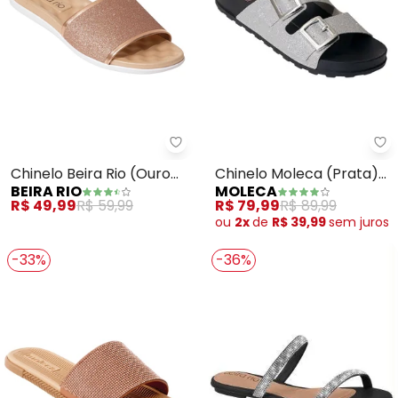
Beira Rio - Chinelo Beira Rio (O
Mo
Chinelo Beira Rio (Ouro
Chinelo Moleca (Prata)
BEIRA RIO
MOLECA
Rosado) em Sintetico
em Sintetico
R$ 49,99
R$ 59,99
R$ 79,99
R$ 89,99
ou
2x
de
R$ 39,99
sem
juros
-33%
-36%