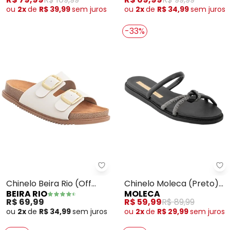
ou
2x
de
R$ 39,99
sem
juros
ou
2x
de
R$ 34,99
sem
juros
-33%
Beira Rio - Chinelo Beira Rio (Of
Mo
Chinelo Beira Rio (Off
Chinelo Moleca (Preto)
BEIRA RIO
MOLECA
White) em Sintético
em Sintético
R$ 69,99
R$ 59,99
R$ 89,99
ou
2x
de
R$ 34,99
sem
juros
ou
2x
de
R$ 29,99
sem
juros