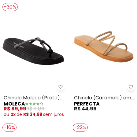
-30%
Moleca - Chinelo Moleca (Preto
Pe
Chinelo Moleca (Preto)
Chinelo (Caramelo) em
MOLECA
PERFECTA
em Sintético
Sintético
R$ 69,99
R$ 99,99
R$ 44,99
ou
2x
de
R$ 34,99
sem
juros
-16%
-22%