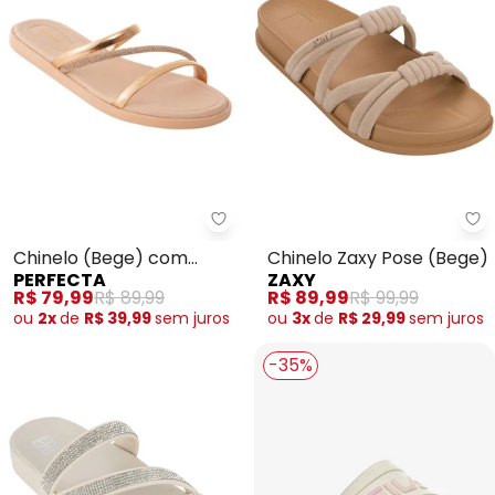
Perfecta - Chinelo (Bege) com 
Za
Chinelo (Bege) com
Chinelo Zaxy Pose (Bege)
PERFECTA
ZAXY
Palmilha Confort
R$ 79,99
R$ 89,99
R$ 89,99
R$ 99,99
ou
2x
de
R$ 39,99
sem
juros
ou
3x
de
R$ 29,99
sem
juros
-35%