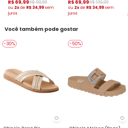
R$ 69,99
R$ 99,99
R$ 69,99
R$ 139,99
ou
2x
de
R$ 34,99
sem
ou
2x
de
R$ 34,99
sem
juros
juros
Você também pode gostar
-30%
-50%
Beira Rio - Chinelo Beira Rio (C
Mo