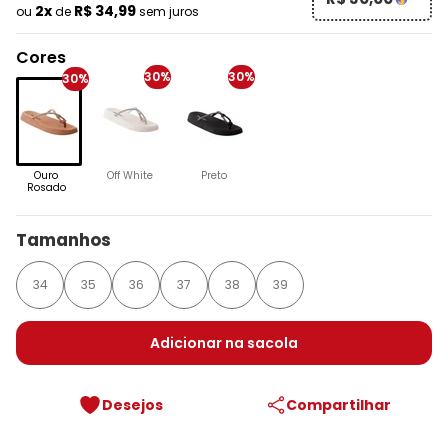
2x
R$ 34,99
ou
de
sem juros
Cores
30%
30%
30%
Ouro
Off White
Preto
Rosado
Tamanhos
34
35
36
37
38
39
Adicionar na sacola
Desejos
Compartilhar