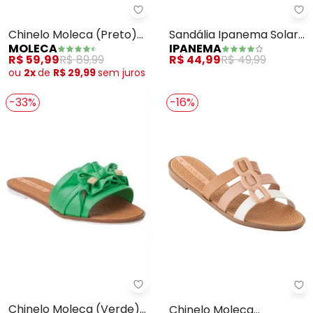
Moleca - Chinelo Moleca (Preto
Ip
Chinelo Moleca (Preto)
Sandália Ipanema Solar
MOLECA
IPANEMA
em Sisntético
Glow (Rosa)
R$ 59,99
R$ 89,99
R$ 44,99
R$ 49,99
ou
2x
de
R$ 29,99
sem
juros
-33%
-16%
Moleca - Chinelo Moleca (Verde
Mo
Chinelo Moleca (Verde)
Chinelo Moleca