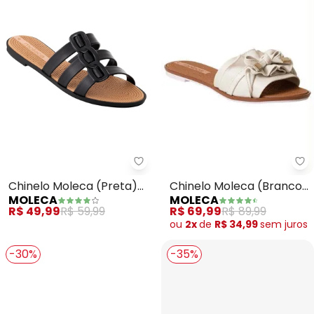
Mo
Moleca - Chinelo Moleca (Preta
Chinelo Moleca (Branco)
Chinelo Moleca (Preta)
MOLECA
MOLECA
em Sisntético
em Sintético
R$ 69,99
R$ 89,99
R$ 49,99
R$ 59,99
ou
2x
de
R$ 34,99
sem
juros
-30%
-35%