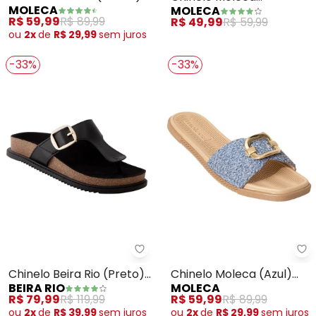
MOLECA
MOLECA
em Sintético
(Caramelo) em Sintétco
R$ 59,99
R$ 89,99
R$ 49,99
R$ 59,99
ou
2x
de
R$ 29,99
sem
juros
-33%
-33%
Beira Rio - Chinelo Beira Rio (Pr
Mo
Chinelo Beira Rio (Preto)
Chinelo Moleca (Azul)
BEIRA RIO
MOLECA
em Sintético
com Bordado
R$ 79,99
R$ 119,99
R$ 59,99
R$ 89,99
ou
2x
de
R$ 39,99
sem
juros
ou
2x
de
R$ 29,99
sem
juros