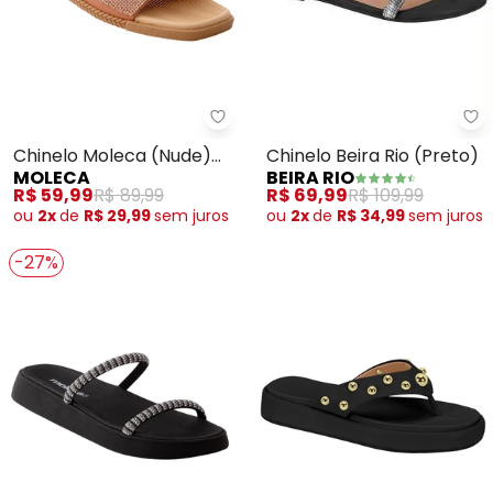
Be
Moleca - Chinelo Moleca (Nude)
Chinelo Beira Rio (Preto)
Chinelo Moleca (Nude)
BEIRA RIO
MOLECA
em Sintético
R$ 69,99
R$ 109,99
R$ 59,99
R$ 89,99
ou
2x
de
R$ 34,99
sem
juros
ou
2x
de
R$ 29,99
sem
juros
-27%