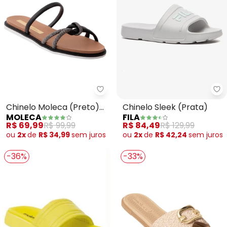
Moleca - Chinelo Moleca (Preto
Fi
Chinelo Moleca (Preto)
Chinelo Sleek (Prata)
MOLECA
FILA
em Sintético
R$ 69,99
R$ 99,99
R$ 84,49
R$ 129,99
ou
2x
de
R$ 34,99
sem
juros
ou
2x
de
R$ 42,24
sem
juros
-36%
-33%