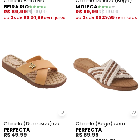
Chinelo Beira Rio
Chinelo Moleca (Bege)
BEIRA RIO
MOLECA
(Creme) em Sintético
R$ 69,99
R$ 99,99
R$ 59,99
R$ 119,99
ou
2x
de
R$ 34,99
sem
juros
ou
2x
de
R$ 29,99
sem
juros
Perfecta - Chinelo (Damasco) 
Pe
Chinelo (Damasco) com
Chinelo (Bege) com
PERFECTA
PERFECTA
Tiras Transpassados
Cabedal em Tecido
R$ 49,99
R$ 69,99