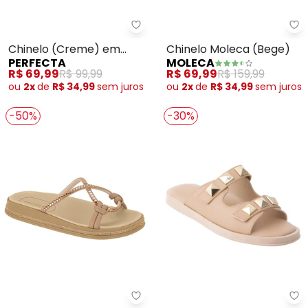
Perfecta - Chinelo (Creme) em
Mo
Chinelo (Creme) em
Chinelo Moleca (Bege)
PERFECTA
MOLECA
Tecido
R$ 69,99
R$ 99,99
R$ 69,99
R$ 159,99
ou
2x
de
R$ 34,99
sem
juros
ou
2x
de
R$ 34,99
sem
juros
-50%
-30%
Moleca - Chinelo Moleca (Bege
Pe