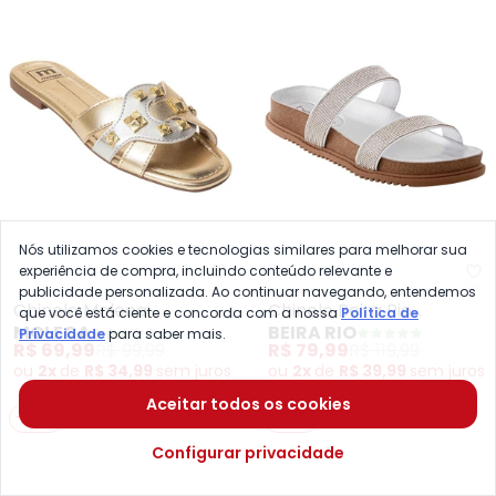
Nós utilizamos cookies e tecnologias similares para melhorar sua
experiência de compra, incluindo conteúdo relevante e
Moleca - Chinelo Moleca (Dour
Be
publicidade personalizada. Ao continuar navegando, entendemos
Chinelo Moleca
Chinelo Beira Rio
que você está ciente e concorda com a nossa
Política de
MOLECA
BEIRA RIO
(Dourado) em Sintético
(Branco/Prata) em
Privacidade
para saber mais.
R$ 69,99
R$ 99,99
R$ 79,99
R$ 119,99
Sintético
ou
2x
de
R$ 34,99
sem
juros
ou
2x
de
R$ 39,99
sem
juros
Aceitar todos os cookies
-30%
-30%
Configurar privacidade