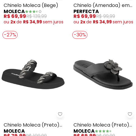
Chinelo Moleca (Bege)
Chinelo (Amendoa) em
MOLECA
PERFECTA
Sintético
R$ 69,99
R$ 139,99
R$ 69,99
R$ 99,99
ou
2x
de
R$ 34,99
sem
juros
ou
2x
de
R$ 34,99
sem
juros
-27%
-30%
Moleca - Chinelo Moleca (Preto
Mo
Chinelo Moleca (Preto)
Chinelo Moleca (Preto)
MOLECA
MOLECA
em Sintético
em Sintético
R$ 79,99
R$ 109,99
R$ 69,99
R$ 99,99