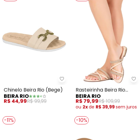
Beira Rio - Chinelo Beira Rio (Be
Be
Chinelo Beira Rio (Bege)
Rasteirinha Beira Rio
BEIRA RIO
BEIRA RIO
(Creme) com Strass
R$ 44,99
R$ 99,99
R$ 79,99
R$ 109,99
ou
2x
de
R$ 39,99
sem
juros
-11%
-10%