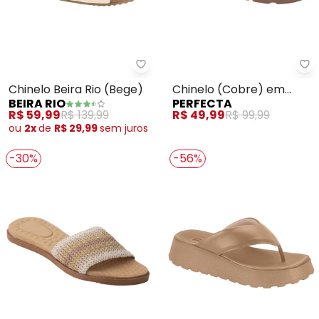
Beira Rio - Chinelo Beira Rio (Be
Pe
Chinelo Beira Rio (Bege)
Chinelo (Cobre) em
BEIRA RIO
PERFECTA
Sintético
R$ 59,99
R$ 139,99
R$ 49,99
R$ 99,99
ou
2x
de
R$ 29,99
sem
juros
-30%
-56%