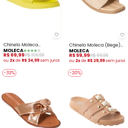
Moleca - Chinelo Moleca (Amar
Mo
Chinelo Moleca
Chinelo Moleca (Bege)
MOLECA
MOLECA
(Amarelo) em Sintético
com Bordado
R$ 69,99
R$ 109,99
R$ 59,99
R$ 89,99
ou
2x
de
R$ 34,99
sem
juros
ou
2x
de
R$ 29,99
sem
juros
-33%
-20%