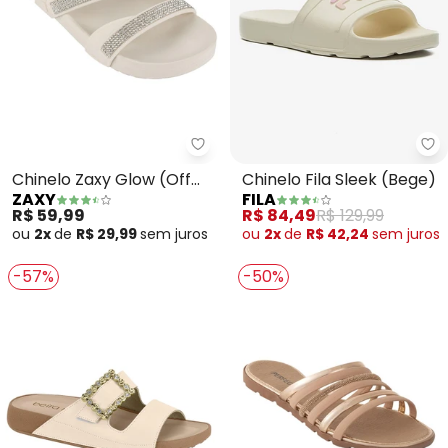
Zaxy - Chinelo Zaxy Glow (Off W
Fi
Chinelo Zaxy Glow (Off
Chinelo Fila Sleek (Bege)
ZAXY
FILA
White)
R$ 59,99
R$ 84,49
R$ 129,99
ou
2x
de
R$ 29,99
sem
juros
ou
2x
de
R$ 42,24
sem
juros
-57%
-50%