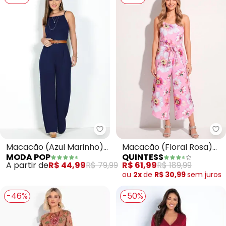
Moda Pop - Macacão (Azul Mar
Qu
Macacão (Azul Marinho)
Macacão (Floral Rosa)
MODA POP
QUINTESS
em Malha
com Transpasse na
A partir de
R$ 44,99
R$ 79,99
R$ 61,99
R$ 189,99
Perna
ou
2x
de
R$ 30,99
sem
juros
-46%
-50%