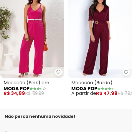
Mo
Moda Pop - Macacão (Pink) em
Macacão (Bordô)
Macacão (Pink) em
MODA POP
MODA POP
Pantalona com Fivela na
Malha
A partir de
R$ 47,99
R$ 79,
R$ 34,99
R$ 59,99
Cintura
Não perca nenhuma novidade!