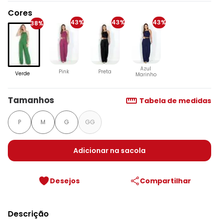
Cores
43%
43%
43%
38%
Azul
Pink
Preta
Verde
Marinho
Tamanhos
Tabela de medidas
P
M
G
GG
Adicionar na sacola
Desejos
Compartilhar
Descrição