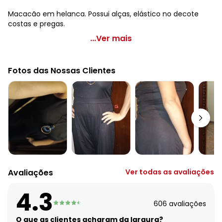
Macacão em helanca. Possui alças, elástico no decote
costas e pregas.
Moda Pop - Macacão Verde com Pregas
...Ver mais
Código do produto: 3145479
Complemento: Alça; elástico costas; pregas
Fotos das Nossas Clientes
Observação: Pregas
Tecido: Helanca
Composição: Conforme imagem etiqueta
Avaliações
Ver todas as avaliações
4.3
606
avaliações
O que as clientes acharam da largura?