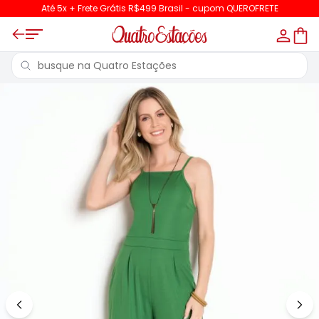
Até 5x + Frete Grátis R$499 Brasil - cupom QUEROFRETE