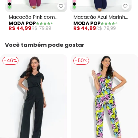
Moda Pop - Macacão Pink com 
Moda
Macacão Pink com
Macacão Azul Marinho
MODA POP
MODA POP
Pregas
em Malha
R$ 44,99
R$ 79,99
R$ 44,99
R$ 79,99
Você também pode gostar
-46%
-50%