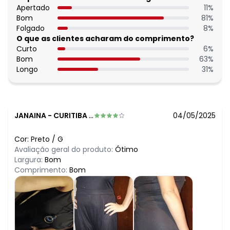
Apertado
11
%
Bom
81
%
Folgado
8
%
O que as clientes acharam do comprimento?
Curto
6
%
Bom
63
%
Longo
31
%
JANAINA
-
CURITIBA - PR
04/05/2025
Cor:
Preto
/
G
Avaliação geral do produto:
Ótimo
Largura:
Bom
Comprimento:
Bom