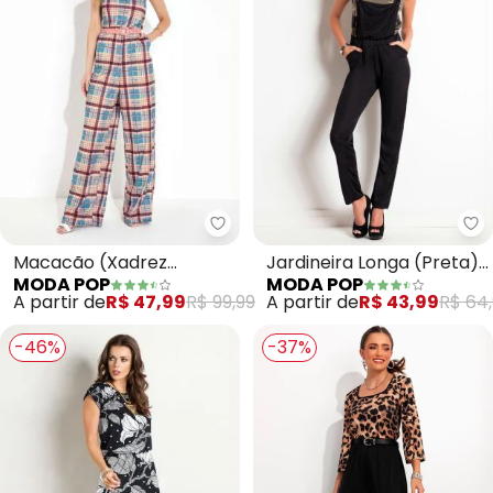
Moda Pop - Macacão (Xadrez M
Mo
Macacão (Xadrez
Jardineira Longa (Preta)
MODA POP
MODA POP
Marrom) Modelo
com Bolsos Funcionais
A partir de
R$ 47,99
R$ 99,99
A partir de
R$ 43,99
R$ 64
Pantalona com Alças
-46%
-37%