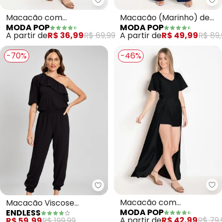
Moda Pop - Macacão com Sobre
Mo
Macacão com
Macacão (Marinho) de
MODA POP
MODA POP
Sobreposição Alongada
Alças
A partir de
R$ 36,99
R$ 69,99
A partir de
R$ 49,99
R$ 89,
(Floral)
-70%
-46%
Mo
Endless - Macacão Viscose Femi
Macacão com
Macacão Viscose
MODA POP
ENDLESS
Sobreposição Alongada
Feminino (Preto)
A partir de
R$ 42,99
R$ 79,
R$ 59,99
R$ 199,99