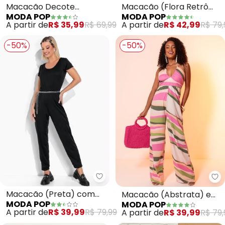
Macacão Decote
Macacão (Flora Retrô
MODA POP
MODA POP
Transpassado (Preto)
Roxo) com Amarração
A partir de
R$ 35,99
R$ 69,99
A partir de
R$ 42,99
R$ 79,
-50%
-50%
Moda Pop - Macacão (Preta) 
Mo
Macacão (Preta) com
Macacão (Abstrata) em
MODA POP
MODA POP
Mangas Curtas
Malha
A partir de
R$ 39,99
R$ 79,99
A partir de
R$ 39,99
R$ 79,