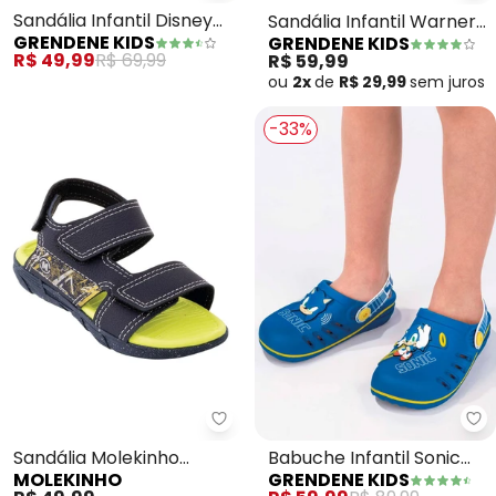
Sandália Infantil Disney
Sandália Infantil Warner
GRENDENE KIDS
GRENDENE KIDS
Love Friends (Azul)
Celebration (Preta)
R$ 49,99
R$ 69,99
R$ 59,99
ou
2x
de
R$ 29,99
sem
juros
-33%
Molekinho - Sandália Molekinho
Gr
Sandália Molekinho
Babuche Infantil Sonic
MOLEKINHO
GRENDENE KIDS
(Marinho) em Sintético
Speed (Azul)