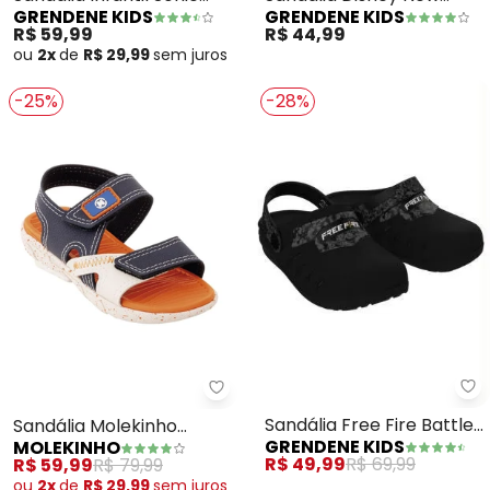
GRENDENE KIDS
GRENDENE KIDS
Furious Eyes (Azul)
Comfy (Azul)
R$ 59,99
R$ 44,99
ou
2x
de
R$ 29,99
sem
juros
-25%
-28%
Gr
Molekinho - Sandália Molekinho
Sandália Free Fire Battle
Sandália Molekinho
GRENDENE KIDS
MOLEKINHO
(Preto)
(Marinho) em Sintético
R$ 49,99
R$ 69,99
R$ 59,99
R$ 79,99
ou
2x
de
R$ 29,99
sem
juros