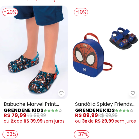
-20%
-10%
Grendene Kids - Babuche Marvel
Gr
Babuche Marvel Print
Sandália Spidey Friends
GRENDENE KIDS
GRENDENE KIDS
(Azul)
(Marinho)
R$ 79,99
R$ 99,99
R$ 89,99
R$ 99,99
ou
2x
de
R$ 39,99
sem
juros
ou
3x
de
R$ 29,99
sem
juros
-33%
-37%