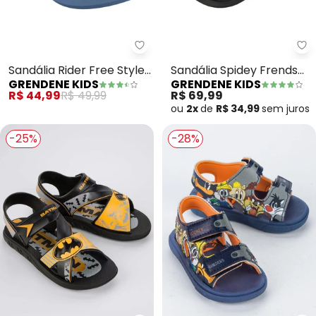
Grendene Kids - Sandália Rider Fr
Gr
Sandália Rider Free Style
Sandália Spidey Frends
GRENDENE KIDS
GRENDENE KIDS
Ii (Azul)
(Verde)
R$ 44,99
R$ 49,99
R$ 69,99
ou
2x
de
R$ 34,99
sem
juros
-25%
-28%