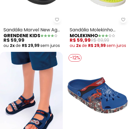
Grendene Kids - Sandália Marv
Mo
Sandália Marvel New Age
Sandália Molekinho
GRENDENE KIDS
MOLEKINHO
(Verde)
(Preto) em Sisntético
R$ 59,99
R$ 59,99
R$ 89,99
ou
2x
de
R$ 29,99
sem
juros
ou
2x
de
R$ 29,99
sem
juros
-12%