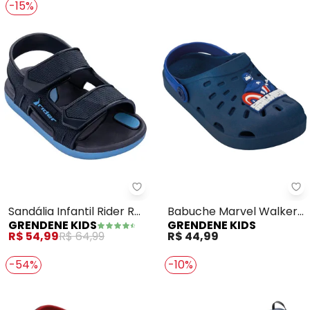
-15%
Grendene Kids - Sandália Infantil
Gr
Sandália Infantil Rider R
Babuche Marvel Walkers
GRENDENE KIDS
GRENDENE KIDS
Line Plus (Azul)
(Azul)
R$ 54,99
R$ 64,99
R$ 44,99
-54%
-10%