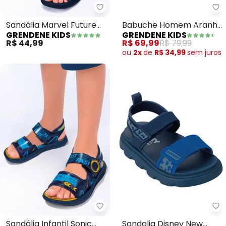
Grendene Kids - Sandália Marvel
Gr
Sandália Marvel Future
Babuche Homem Aranha
GRENDENE KIDS
GRENDENE KIDS
(Azul)
Quadrinhos (Azul)
R$ 44,99
R$ 69,99
R$ 79,99
ou
2x
de
R$ 34,99
sem
juros
Grendene Kids - Sandália Infanti
Gr
Sandália Infantil Sonic
Sandalia Disney New