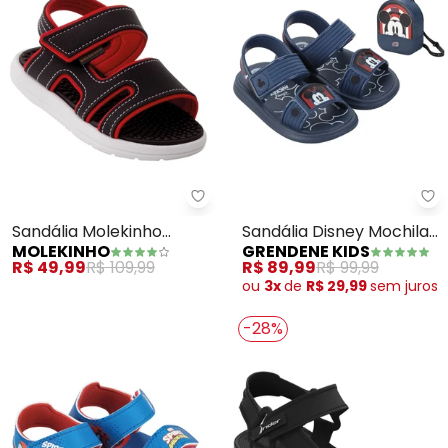
Molekinho - Sandália Molekinho
Gr
Sandália Molekinho
Sandália Disney Mochila
MOLEKINHO
GRENDENE KIDS
(Vermelho) em Sintético
(Marinho)
R$ 49,99
R$ 109,99
R$ 89,99
R$ 99,99
ou
3x
de
R$ 29,99
sem
juros
-28%