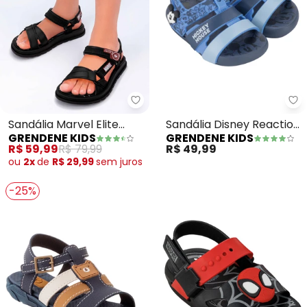
Grendene Kids - Sandália Marvel
Gr
Sandália Marvel Elite
Sandália Disney Reaction
GRENDENE KIDS
GRENDENE KIDS
(Preto)
(Azul)
R$ 59,99
R$ 79,99
R$ 49,99
ou
2x
de
R$ 29,99
sem
juros
-25%