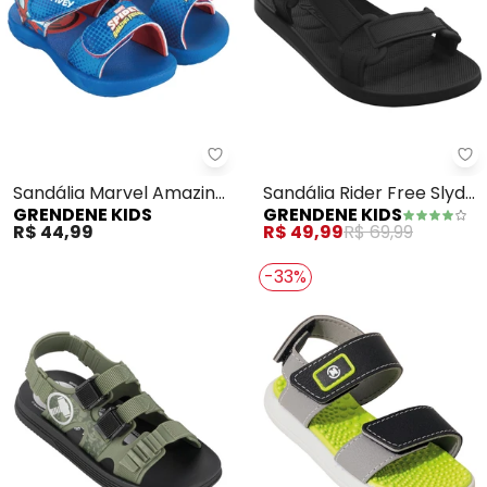
Grendene Kids - Sandália Marve
Gr
Sandália Marvel Amazing
Sandália Rider Free Slyde
GRENDENE KIDS
GRENDENE KIDS
Friends (Azul)
Ii (Preto)
R$ 44,99
R$ 49,99
R$ 69,99
-33%