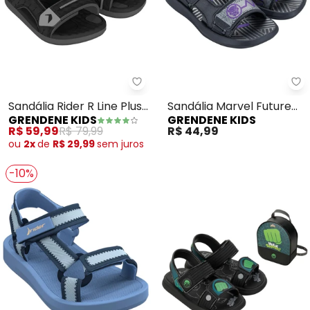
Grendene Kids - Sandália Rider R 
Gr
Sandália Rider R Line Plus
Sandália Marvel Future
GRENDENE KIDS
GRENDENE KIDS
Ii (Preto)
(Preto)
R$ 59,99
R$ 79,99
R$ 44,99
ou
2x
de
R$ 29,99
sem
juros
-10%