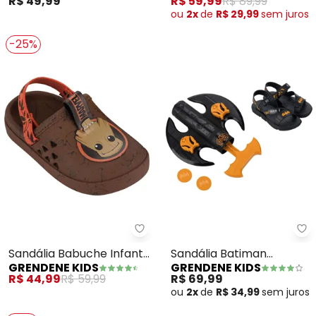
R$ 49,99
R$ 59,99
R$ 89,99
ou
2x
de
R$ 29,99
sem
juros
-25%
Grendene Kids - Sandália Babuc
Gr
Sandália Babuche Infantil
Sandália Batiman
GRENDENE KIDS
GRENDENE KIDS
Marvel Round (Marrom)
Lançador (Preto)
R$ 44,99
R$ 59,99
R$ 69,99
ou
2x
de
R$ 34,99
sem
juros