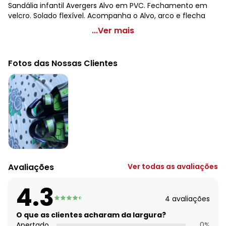
Sandália infantil Avergers Alvo em PVC. Fechamento em
velcro. Solado flexível. Acompanha o Alvo, arco e flecha
Grendene Kids - Sandália Avengers Alvo Verde
...Ver mais
Código do produto: 3772768
Observação: Acompanha alvo, arco e fecha - Solado
Fotos das Nossas Clientes
flexível
Material: Pvc
Composição: Pvc
Avaliações
Ver todas as avaliações
4.3
4
avaliações
O que as clientes acharam da largura?
Apertado
0
%