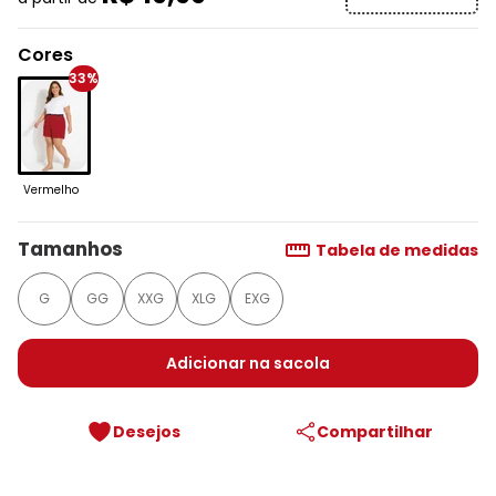
Cores
33%
Vermelho
Tamanhos
Tabela de medidas
G
GG
XXG
XLG
EXG
Adicionar na sacola
Desejos
Compartilhar