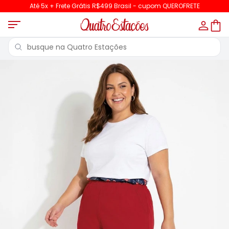
Até 5x + Frete Grátis R$499 Brasil - cupom QUEROFRETE