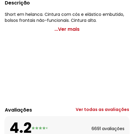
Descrição
Short em helanca. Cintura com cós e elástico embutido,
bolsos frontais não-funcionais. Cintura alta.
Marguerite - Short Vermelho Plus Size com Bolsos
...Ver mais
Decorativos
Código do produto: 3191210
Modelagem: Solto
Cintura: Alta
Complemento: Elástico na cintura
Tecido: Helanca
Composição: Conforme imagem etiqueta
Avaliações
Ver todas as avaliações
4.2
6691
avaliações