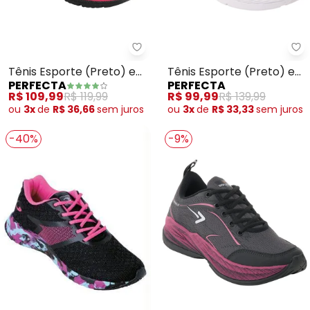
Perfecta - Tênis Esporte (Pret
Pe
Tênis Esporte (Preto) em
Tênis Esporte (Preto) em
PERFECTA
PERFECTA
Tecido
Tecido
R$ 109,99
R$ 119,99
R$ 99,99
R$ 139,99
ou
3x
de
R$ 36,66
sem
juros
ou
3x
de
R$ 33,33
sem
juros
-40%
-9%