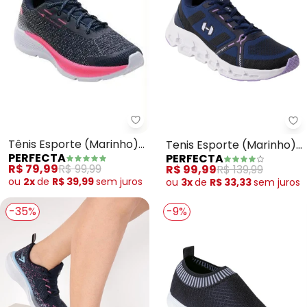
Perfecta - Tênis Esporte (Mari
Pe
Tênis Esporte (Marinho)
Tenis Esporte (Marinho)
PERFECTA
PERFECTA
em Tecido com Sintético
em Sintético
R$ 79,99
R$ 99,99
R$ 99,99
R$ 139,99
ou
2x
de
R$ 39,99
sem
juros
ou
3x
de
R$ 33,33
sem
juros
-35%
-9%