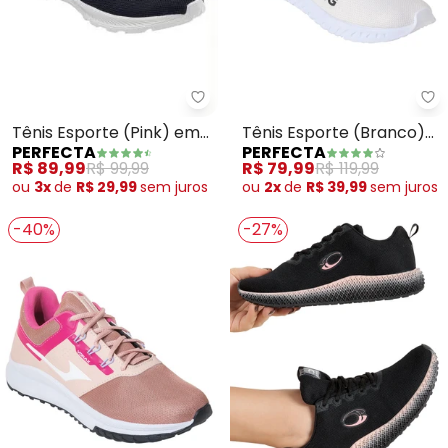
Perfecta - Tênis Esporte (Pink)
Pe
Tênis Esporte (Pink) em
Tênis Esporte (Branco)
PERFECTA
PERFECTA
Tecido
em Tecido
R$ 89,99
R$ 99,99
R$ 79,99
R$ 119,99
ou
3x
de
R$ 29,99
sem
juros
ou
2x
de
R$ 39,99
sem
juros
-40%
-27%