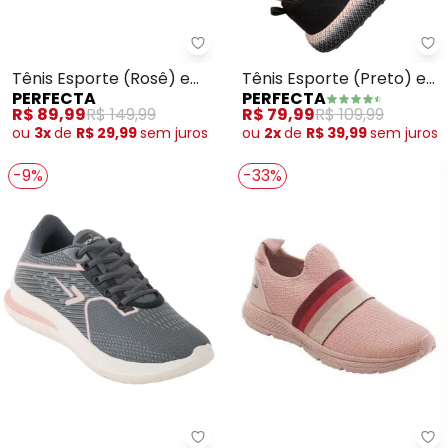
Perfecta - Tênis Esporte (Rosê
Pe
Tênis Esporte (Rosê) em
Tênis Esporte (Preto) em
PERFECTA
PERFECTA
Tecido
Tecido
R$ 89,99
R$ 149,99
R$ 79,99
R$ 109,99
ou
3x
de
R$ 29,99
sem
juros
ou
2x
de
R$ 39,99
sem
juros
-9%
-33%
Pe
Perfecta - Tênis Esporte (Grafi