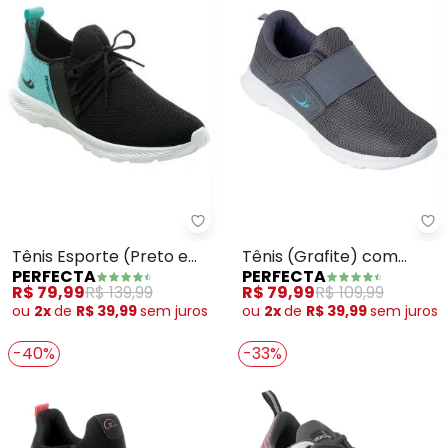
Perfecta - Tênis Esporte (Pret
Pe
Tênis Esporte (Preto e
Tênis (Grafite) com
PERFECTA
PERFECTA
Verde Água) em Tecido
Elástico
R$ 79,99
R$ 139,99
R$ 79,99
R$ 109,99
ou
2x
de
R$ 39,99
sem
juros
ou
2x
de
R$ 39,99
sem
juros
-40%
-33%