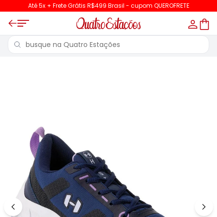
Até 5x + Frete Grátis R$499 Brasil - cupom QUEROFRETE