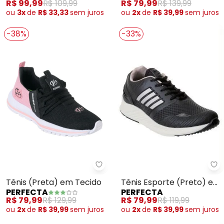
R$ 79,99
R$ 139,99
R$ 99,99
R$ 109,99
ou
2x
de
R$ 39,99
sem
juros
ou
3x
de
R$ 33,33
sem
juros
-38%
-33%
Pe
Perfecta - Tênis (Preta) em Te
Tênis Esporte (Preto) em
Tênis (Preta) em Tecido
PERFECTA
PERFECTA
Sintético
R$ 79,99
R$ 119,99
R$ 79,99
R$ 129,99
ou
2x
de
R$ 39,99
sem
juros
ou
2x
de
R$ 39,99
sem
juros