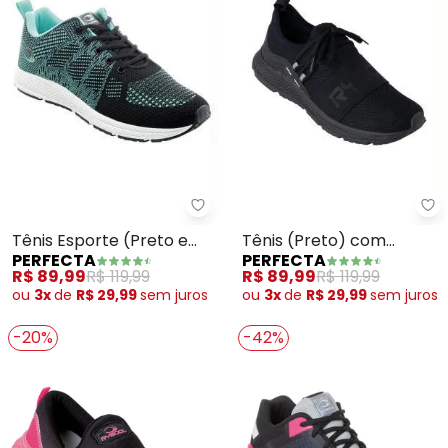
Perfecta - Tênis Esporte (Pret
Pe
Tênis Esporte (Preto e
Tênis (Preto) com
PERFECTA
PERFECTA
Verde Água) em Tecido.
Elástico no Cabedal
R$ 89,99
R$ 119,99
R$ 89,99
R$ 119,99
ou
3x
de
R$ 29,99
sem
juros
ou
3x
de
R$ 29,99
sem
juros
-20%
-42%