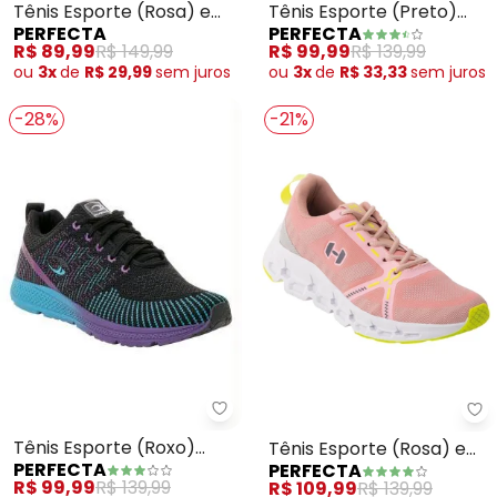
Tênis Esporte (Rosa) em
Tênis Esporte (Preto)
PERFECTA
PERFECTA
Tecido
com Rosê em Tecido
R$ 89,99
R$ 149,99
R$ 99,99
R$ 139,99
ou
3x
de
R$ 29,99
sem
juros
ou
3x
de
R$ 33,33
sem
juros
-28%
-21%
Perfecta - Tênis Esporte (Roxo
Pe
Tênis Esporte (Roxo)
Tênis Esporte (Rosa) em
PERFECTA
PERFECTA
com Sola Colorida
Tecido
R$ 99,99
R$ 139,99
R$ 109,99
R$ 139,99