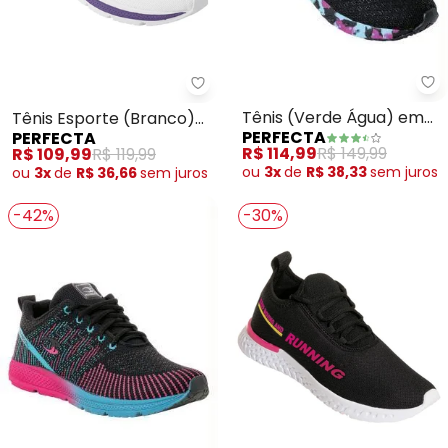
Pe
Perfecta - Tênis Esporte (Bran
Tênis (Verde Água) em
Tênis Esporte (Branco)
PERFECTA
PERFECTA
Tecido Estampado
em Tecido
R$ 114,99
R$ 149,99
R$ 109,99
R$ 119,99
ou
3x
de
R$ 38,33
sem
juros
ou
3x
de
R$ 36,66
sem
juros
-42%
-30%