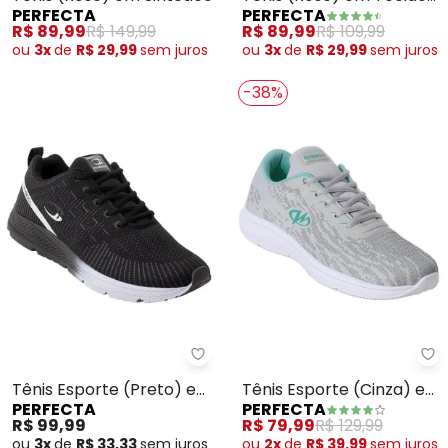
PERFECTA
PERFECTA
com Elástico
R$ 89,99
R$ 149,99
R$ 89,99
R$ 109,99
ou
3x
de
R$ 29,99
sem
juros
ou
3x
de
R$ 29,99
sem
juros
-38%
Perfecta - Tênis Esporte (Pret
Pe
Tênis Esporte (Preto) em
Tênis Esporte (Cinza) em
PERFECTA
PERFECTA
Tecido
Tecido
R$ 99,99
R$ 79,99
R$ 129,99
ou
3x
de
R$ 33,33
sem
juros
ou
2x
de
R$ 39,99
sem
juros