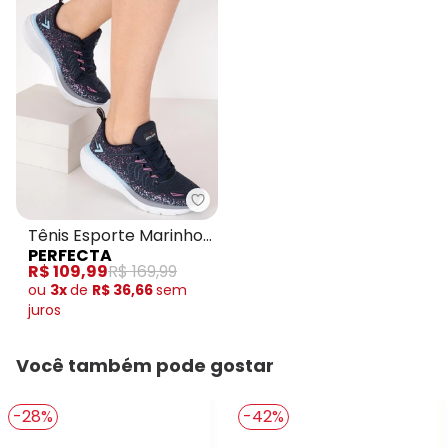
Perfecta - Tênis Esporte Marin
Tênis Esporte Marinho
PERFECTA
em Tecido
R$ 109,99
R$ 169,99
ou
3x
de
R$ 36,66
sem
juros
Você também pode gostar
-28%
-42%