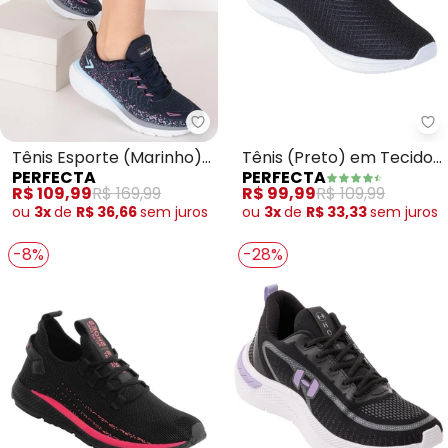
Perfecta - Tênis Esporte (Mari
Pe
Tênis Esporte (Marinho)
Tênis (Preto) em Tecido
PERFECTA
PERFECTA
em Tecido
com Elástico
R$ 109,99
R$ 169,99
R$ 99,99
R$ 109,99
ou
3x
de
R$ 36,66
sem
juros
ou
3x
de
R$ 33,33
sem
juros
-8%
-28%