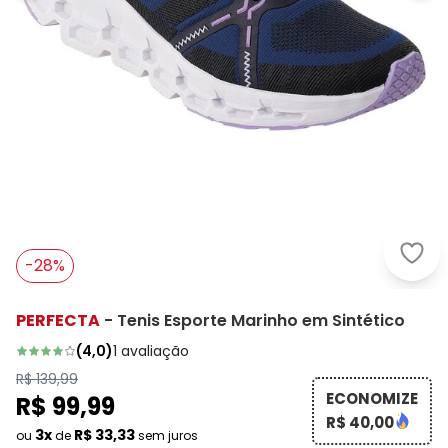
Perf
-28%
PERFECTA
-
Tenis Esporte Marinho em Sintético
(
4,0
)
1
avaliação
R$ 139,99
ECONOMIZE
R$ 99,99
R$ 40,00
3x
R$ 33,33
ou
de
sem juros