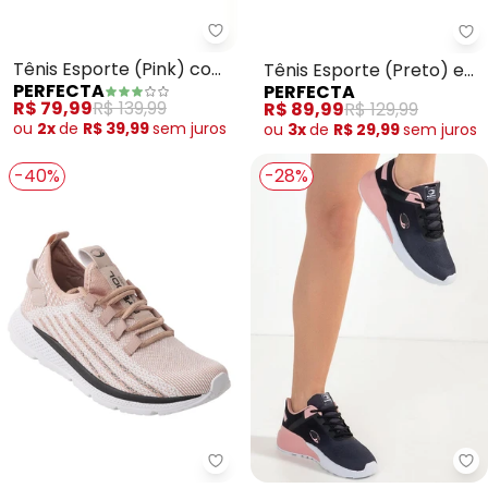
Perfecta - Tênis Esporte (Pink)
Pe
Tênis Esporte (Pink) com
Tênis Esporte (Preto) em
PERFECTA
PERFECTA
Sola Colorida
Tecido
R$ 79,99
R$ 139,99
R$ 89,99
R$ 129,99
ou
2x
de
R$ 39,99
sem
juros
ou
3x
de
R$ 29,99
sem
juros
-40%
-28%
Perfecta - Tênis Esporte (Rosa
Pe