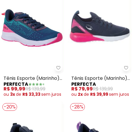
Perfecta - Tênis Esporte (Marin
Pe
Tênis Esporte (Marinho)
Tênis Esporte (Marinho)
PERFECTA
PERFECTA
em Tecido e Sintético
em Tecido
R$ 99,99
R$ 139,99
R$ 79,99
R$ 139,99
ou
3x
de
R$ 33,33
sem
juros
ou
2x
de
R$ 39,99
sem
juros
-20%
-28%