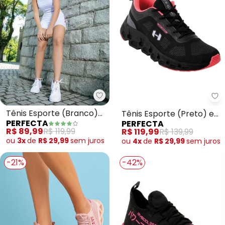
Perfecta - Tênis Esporte (Bra
Pe
Tênis Esporte (Branco)
Tênis Esporte (Preto) em
PERFECTA
PERFECTA
em Tecido Mesh
Sintético
R$ 89,99
R$ 119,99
R$ 119,99
R$ 139,99
ou
3x
de
R$ 29,99
sem
juros
ou
4x
de
R$ 29,99
sem
juros
-21%
-42%