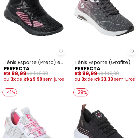
Perfecta - Tênis Esporte (Preto
Pe
Tênis Esporte (Preto) em
Tênis Esporte (Grafite)
PERFECTA
PERFECTA
Sintético
R$ 89,99
R$ 149,99
R$ 99,99
R$ 149,99
ou
3x
de
R$ 29,99
sem
juros
ou
3x
de
R$ 33,33
sem
juros
-41%
-29%