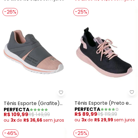
-26%
-25%
Pe
Perfecta - Tênis Esporte (Grafi
Tênis Esporte (Preto e
Tênis Esporte (Grafite)
PERFECTA
PERFECTA
Rosê) em Tecido Mesh
em Tecido e Sintético
R$ 89,99
R$ 119,99
R$ 109,99
R$ 149,99
ou
3x
de
R$ 29,99
sem
juros
ou
3x
de
R$ 36,66
sem
juros
-46%
-25%