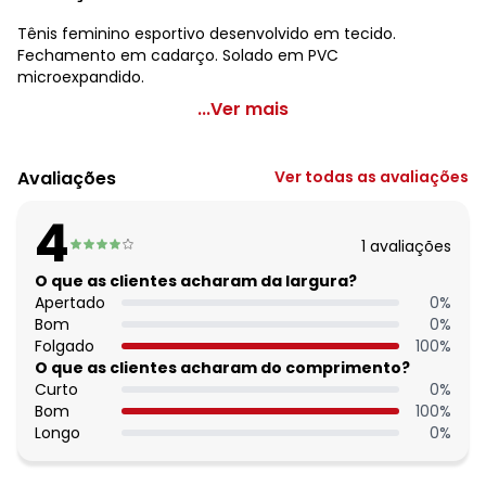
Tênis feminino esportivo desenvolvido em tecido.
Fechamento em cadarço. Solado em PVC
microexpandido.
Perfecta - Tenis Esporte Marinho em Sintético
...Ver mais
Código do produto: 3798310
Tecido: Tecido
Avaliações
Ver todas as avaliações
Composição: Tecido/pvc/sintético
4
1
avaliações
O que as clientes acharam da largura?
Apertado
0
%
Bom
0
%
Folgado
100
%
O que as clientes acharam do comprimento?
Curto
0
%
Bom
100
%
Longo
0
%