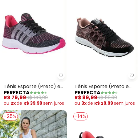
Perfecta - Tênis Esporte (Pret
Pe
Tênis Esporte (Preto) em
Tênis Esporte (Preto e
PERFECTA
PERFECTA
Sintético com Tecido
Rose) em Tecido
R$ 79,99
R$ 149,99
R$ 89,99
R$ 119,99
ou
2x
de
R$ 39,99
sem
juros
ou
3x
de
R$ 29,99
sem
juros
-25%
-14%