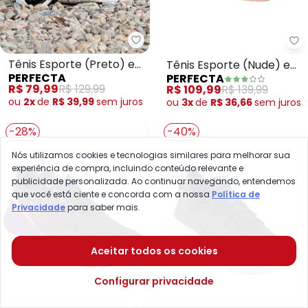
Perfecta - Tênis Esporte (Pret
Pe
Tênis Esporte (Preto) em
Tênis Esporte (Nude) em
PERFECTA
PERFECTA
Tecido Mesh
Sintético
R$ 79,99
R$ 129,99
R$ 109,99
R$ 139,99
ou
2x
de
R$ 39,99
sem
juros
ou
3x
de
R$ 36,66
sem
juros
-28%
-40%
Nós utilizamos cookies e tecnologias similares para melhorar sua
experiência de compra, incluindo conteúdo relevante e
publicidade personalizada. Ao continuar navegando, entendemos
que você está ciente e concorda com a nossa
Política de
Privacidade
para saber mais.
Aceitar todos os cookies
Configurar privacidade