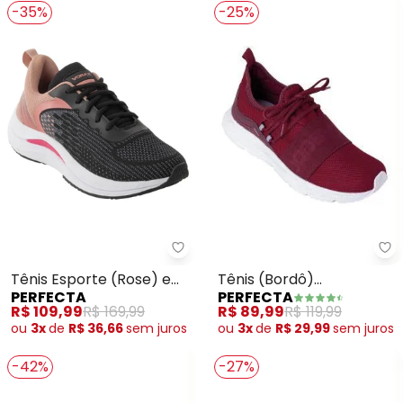
-35%
-25%
Pe
Perfecta - Tênis Esporte (Rose
Tênis (Bordô)
Tênis Esporte (Rose) em
PERFECTA
PERFECTA
Acompanha Braçadeira
Tecido
R$ 89,99
R$ 119,99
R$ 109,99
R$ 169,99
para Celular
ou
3x
de
R$ 29,99
sem
juros
ou
3x
de
R$ 36,66
sem
juros
-42%
-27%