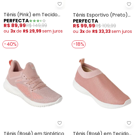
Perfecta - Tênis (Pink) em Te
Pe
Tênis (Pink) em Tecido
Tênis Esportivo (Preto)
PERFECTA
PERFECTA
Estampado
em Tecido e Sintético
R$ 89,99
R$ 149,99
R$ 99,99
R$ 109,99
ou
3x
de
R$ 29,99
sem
juros
ou
3x
de
R$ 33,33
sem
juros
-40%
-18%
Perfecta - Tênis (Rosê) em Sint
Pe
Tênis (Rosê) em Sintético
Tênis (Rosê) em Tecido