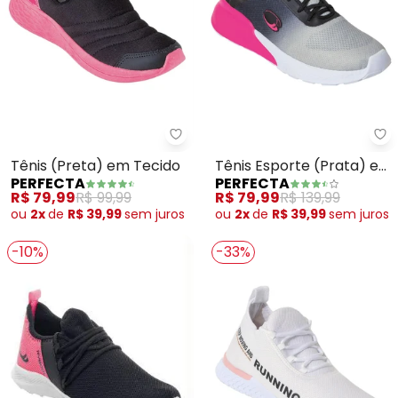
Perfecta - Tênis (Preta) em Te
Pe
Tênis (Preta) em Tecido
Tênis Esporte (Prata) em
PERFECTA
PERFECTA
Tecido
R$ 79,99
R$ 99,99
R$ 79,99
R$ 139,99
ou
2x
de
R$ 39,99
sem
juros
ou
2x
de
R$ 39,99
sem
juros
-10%
-33%