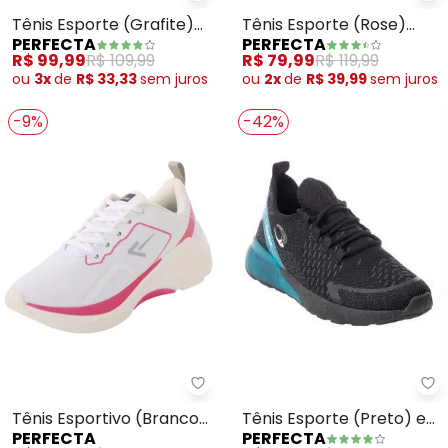
Tênis Esporte (Rose)
Tênis Esporte (Grafite)
PERFECTA
PERFECTA
Calce Fácil
em Tecido
R$ 79,99
R$ 119,99
R$ 99,99
R$ 109,99
ou
2x
de
R$ 39,99
sem
juros
ou
3x
de
R$ 33,33
sem
juros
-9%
-42%
Pe
Perfecta - Tênis Esportivo (Bra
Tênis Esporte (Preto) em
Tênis Esportivo (Branco)
PERFECTA
PERFECTA
Tecido
com Solado Bicolor