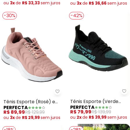
ou
3x
de
R$ 33,33
sem
juros
ou
3x
de
R$ 36,66
sem
juros
-30%
-42%
Pe
Perfecta - Tênis Esporte (Rosê
Tênis Esporte (Verde
Tênis Esporte (Rosê) em
PERFECTA
PERFECTA
Água) com Detalhes
Tecido
R$ 79,99
R$ 139,99
R$ 89,99
R$ 129,99
Estampados
ou
2x
de
R$ 39,99
sem
juros
ou
3x
de
R$ 29,99
sem
juros
-18%
-28%