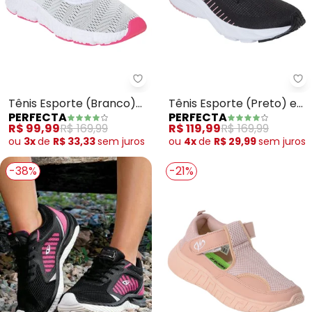
Perfecta - Tênis Esporte (Bran
Pe
Tênis Esporte (Branco)
Tênis Esporte (Preto) em
PERFECTA
PERFECTA
em Tecido
Tecido
R$ 99,99
R$ 169,99
R$ 119,99
R$ 169,99
ou
3x
de
R$ 33,33
sem
juros
ou
4x
de
R$ 29,99
sem
juros
-38%
-21%