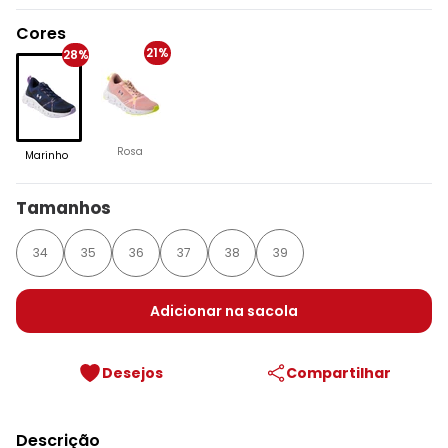
Cores
21%
28%
Rosa
Marinho
Tamanhos
34
35
36
37
38
39
Adicionar na sacola
Desejos
Compartilhar
Descrição