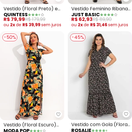
Quintess - Vestido (Floral Pret
Ju
Vestido (Floral Preto) em
Vestido Feminino Ribana
QUINTESS
JUST BASIC
Malha de Viscose
Canelada Preto
R$ 79,99
R$ 179,99
R$ 62,93
R$ 89,90
ou
2x
de
R$ 39,99
sem
juros
ou
2x
de
R$ 31,46
sem
juros
-50%
-45%
Ro
Moda Pop - Vestido (Floral Esc
Vestido com Gola (Floral
Vestido (Floral Escuro)
ROSALIE
MODA POP
Preto)
em Malha