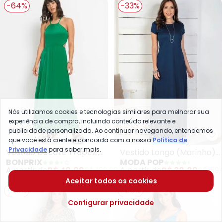
-64%
-33%
Nós utilizamos cookies e tecnologias similares para melhorar sua
experiência de compra, incluindo conteúdo relevante e
publicidade personalizada. Ao continuar navegando, entendemos
bonprix - Vestido Decote Trapé
Mo
que você está ciente e concorda com a nossa
Política de
Privacidade
para saber mais.
Vestido Decote Trapézio
Vestido Longo (Marinho)
BONPRIX
MODA POP
(Verde)
com Manga Curta
A partir de
R$ 49,99
R$ 139,99
A partir de
R$ 39,99
R$ 59,
Aceitar todos os cookies
-43%
-55%
Configurar privacidade