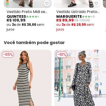
Quintess - Vestido Preto Midi
Margu
Vestido Preto Midi sem
Vestido Listrado Preto
QUINTESS
MARGUERITE
Mangas com Botões
e Branco em Malha de
R$ 109,99
R$ 89,99
R$ 139,99
Visc
ou
3x
de
R$ 36,66
sem
ou
3x
de
R$ 29,99
sem
juros
juros
Você também pode gostar
-65%
-61%