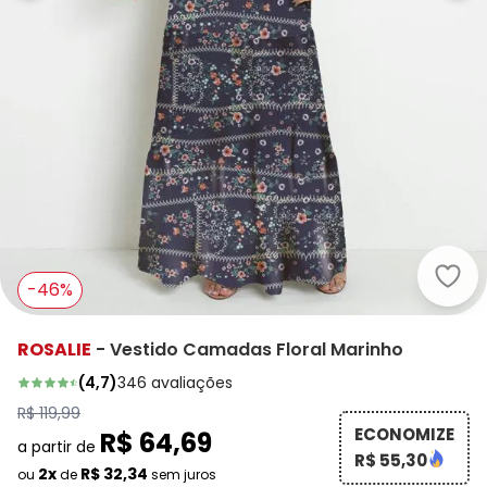
Rosa
-46%
ROSALIE
-
Vestido Camadas Floral Marinho
(
4,7
)
346
avaliações
R$ 119,99
ECONOMIZE
R$ 64,69
a partir de
R$ 55,30
2x
R$ 32,34
ou
de
sem juros