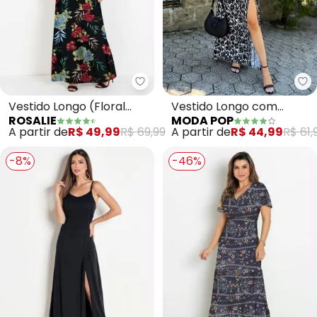
Rosalie - Vestido Longo
Mo
Vestido Longo (Floral
Vestido Longo com
ROSALIE
MODA POP
Preto)
Fenda (Floral Preto e
A partir de
R$ 49,99
R$ 69,99
A partir de
R$ 44,99
R$ 61,
Branco)
-8%
-46%