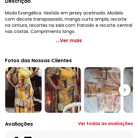
Descrição
Moda Evangélica. Vestido em jersey acetinado. Modelo
com decote transpassado, manga curta ampla, recorte
na cintura, recortes na saia com franzido e recorte central
nas costas. Comprimento longo.
Rosalie - Vestido Camadas Floral Marinho
...Ver mais
Código do produto: 3620683
Modelagem: Solto
Fotos das Nossas Clientes
Comprimento da manga: Curta
Comprimento: Longo
Decote frente: Transpassado
Decote costas: Redondo
Complemento: Franzido
Observação: Recorte em camadas
Tecido: Helanca
Composição: Conforme imagem etiqueta
Avaliações
Ver todas as avaliações