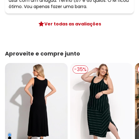
usar com um anágua. Tenho 1,67 e 65 quilos. O M ficou
ótimo. Vou apenas fazer uma barra.
Ver todas as avaliações
Aproveite e compre junto
-35%