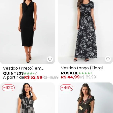
Quintess - Vestido (Preto) em 
Vestido Longo (Floral
Vestido (Preto) em
ROSALIE
QUINTESS
Dark)
Malha Crepe
R$ 44,99
R$ 69,99
A partir de
R$ 52,99
R$ 119,99
-62%
-46%