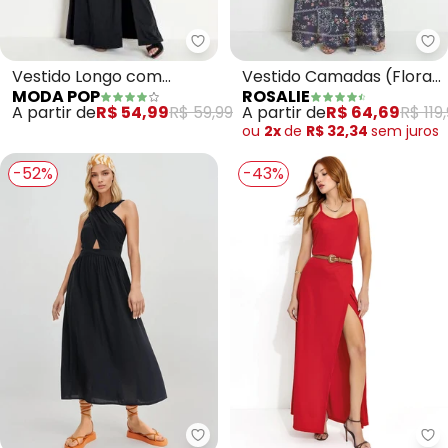
Moda Pop - Vestido Longo com 
Ro
Vestido Longo com
Vestido Camadas (Floral
MODA POP
ROSALIE
Fenda (Preta)
Marinho)
A partir de
R$ 54,99
R$ 59,99
A partir de
R$ 64,69
R$ 119
ou
2x
de
R$ 32,34
sem
juros
-52%
-43%
bonprix - Vestido (Preto) em M
Mo