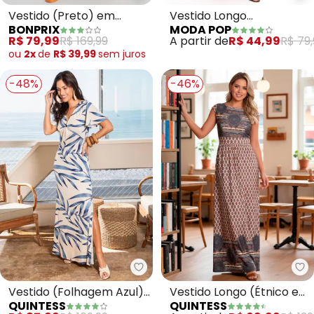
Vestido (Preto) em
Vestido Longo
BONPRIX
MODA POP
Malha de Viscose
(Vermelho) com
R$ 79,99
R$ 169,99
A partir de
R$ 44,99
R$ 79,
Transpasse e Fenda
ou
2x
de
R$ 39,99
sem
juros
-48%
-46%
Quintess - Vestido (Folhagem A
Qu
Vestido (Folhagem Azul)
Vestido Longo (Étnico e
QUINTESS
QUINTESS
com Argola no Decote
Barrado) com