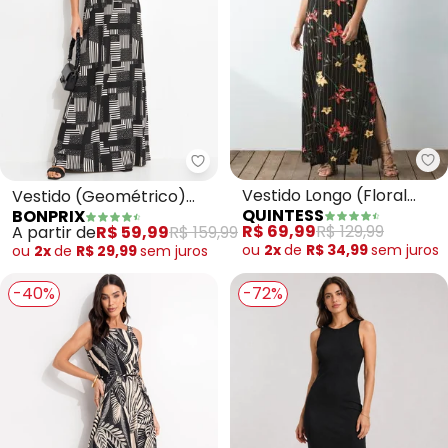
Qu
bonprix - Vestido (Geométrico
Vestido Longo (Floral
Vestido (Geométrico)
QUINTESS
BONPRIX
Risca de Giz) com Fenda
em Malha de Viscose
R$ 69,99
R$ 129,99
A partir de
R$ 59,99
R$ 159,99
ou
2x
de
R$ 34,99
sem
juros
ou
2x
de
R$ 29,99
sem
juros
-40%
-72%