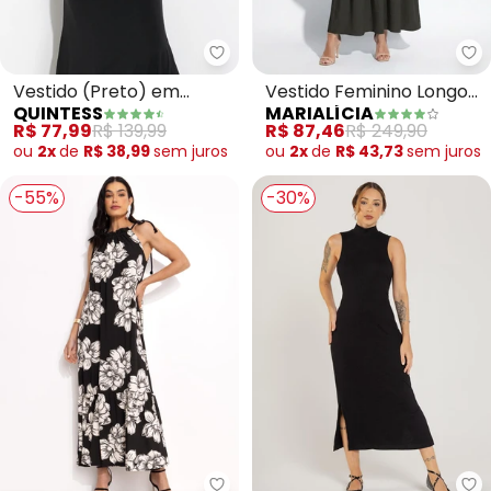
Quintess - Vestido (Preto) em M
Ma
Vestido (Preto) em
Vestido Feminino Longo
QUINTESS
MARIALÍCIA
Malha Fria
com Franzidos (Preto)
R$ 77,99
R$ 139,99
R$ 87,46
R$ 249,90
ou
2x
de
R$ 38,99
sem
juros
ou
2x
de
R$ 43,73
sem
juros
-55%
-30%