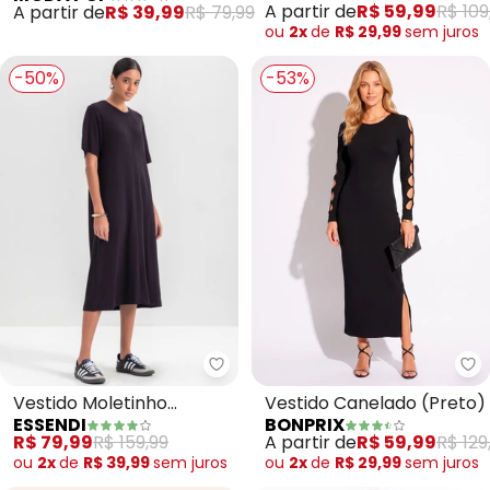
A partir de
R$ 59,99
R$ 109
A partir de
R$ 39,99
R$ 79,99
ou
2x
de
R$ 29,99
sem
juros
-50%
-53%
Essendi - Vestido Moletinho Fe
bo
Vestido Moletinho
Vestido Canelado (Preto)
ESSENDI
BONPRIX
Feminino (Preto)
R$ 79,99
R$ 159,99
A partir de
R$ 59,99
R$ 129
ou
2x
de
R$ 39,99
sem
juros
ou
2x
de
R$ 29,99
sem
juros