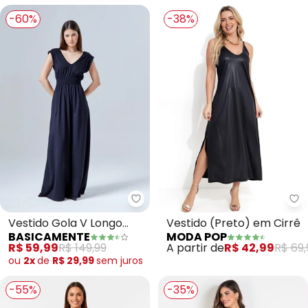
-60%
-38%
Basicamente - Vestido Gola V L
Mo
Vestido Gola V Longo
Vestido (Preto) em Cirrê
BASICAMENTE
MODA POP
(Preto)
R$ 59,99
R$ 149,99
A partir de
R$ 42,99
R$ 69,
ou
2x
de
R$ 29,99
sem
juros
-55%
-35%