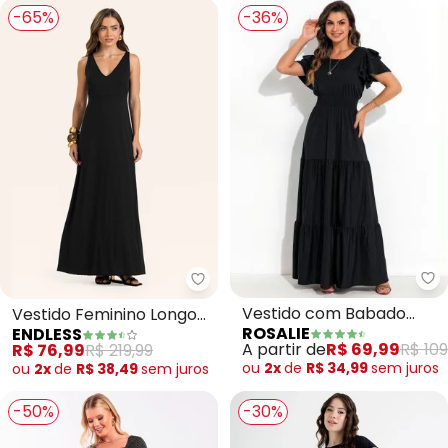
-65%
-36%
Ro
Endless - Vestido Feminino Long
Vestido com Babado
Vestido Feminino Longo
ROSALIE
ENDLESS
(Preto)
(Preto)
A partir de
R$ 69,99
R$ 109
R$ 76,99
R$ 219,99
ou
2x
de
R$ 34,99
sem
juros
ou
2x
de
R$ 38,49
sem
juros
-50%
-30%