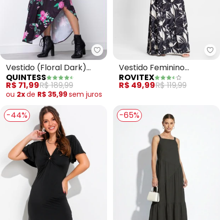
Quintess - Vestido (Floral Dar
Ro
Vestido (Floral Dark)
Vestido Feminino
QUINTESS
ROVITEX
com Faixa para Amarrar
Estampado (Preto)
R$ 71,99
R$ 189,99
R$ 49,99
R$ 119,99
ou
2x
de
R$ 35,99
sem
juros
-44%
-65%