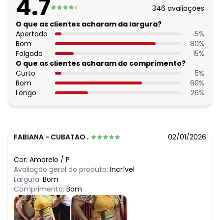
4.7
346
avaliações
O que as clientes acharam da largura?
Apertado
5
%
Bom
80
%
Folgado
15
%
O que as clientes acharam do comprimento?
Curto
5
%
Bom
69
%
Longo
26
%
FABIANA
-
CUBATAO - SP
02/01/2026
Cor:
Amarelo
/
P
Avaliação geral do produto:
Incrível
Largura:
Bom
Comprimento:
Bom