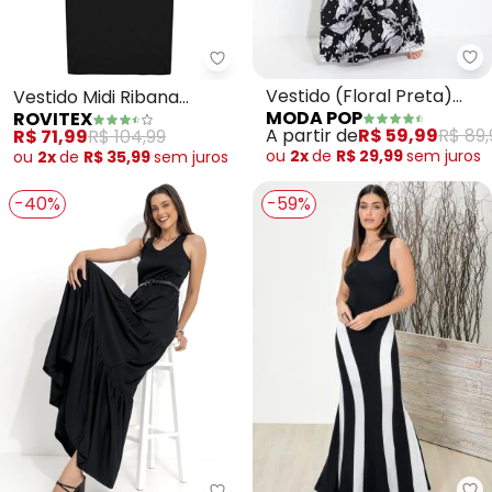
Mo
Rovitex - Vestido Midi Ribana C
Vestido (Floral Preta)
Vestido Midi Ribana
MODA POP
ROVITEX
com Faixa
Canelada (Preto)
A partir de
R$ 59,99
R$ 89,
R$ 71,99
R$ 104,99
ou
2x
de
R$ 29,99
sem
juros
ou
2x
de
R$ 35,99
sem
juros
-40%
-59%