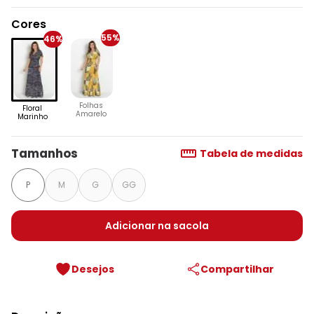
Cores
55%
46%
Folhas
Floral
Amarelo
Marinho
Tamanhos
Tabela de medidas
P
M
G
GG
Adicionar na sacola
Desejos
Compartilhar