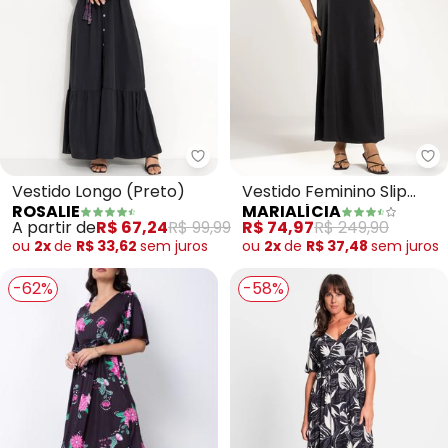
Rosalie - Vestido Longo (Preto)
Ma
Vestido Longo (Preto)
Vestido Feminino Slip
ROSALIE
MARIALÍCIA
Dress (Preto)
A partir de
R$ 67,24
R$ 99,99
R$ 74,97
R$ 249,90
ou
2x
de
R$ 33,62
sem
juros
ou
2x
de
R$ 37,48
sem
juros
-62%
-58%