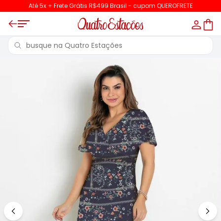
Até 5x + Frete Grátis R$499 Brasil - cupom QUEROFRETE