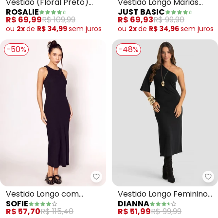
Vestido (Floral Preto)
Vestido Longo Marias
ROSALIE
JUST BASIC
com Babado
(Preto)
R$ 69,99
R$ 109,99
R$ 69,93
R$ 99,90
ou
2x
de
R$ 34,99
sem
juros
ou
2x
de
R$ 34,96
sem
juros
-50%
-48%
Sofie - Vestido Longo com Dec
Di
Vestido Longo com
Vestido Longo Feminino
SOFIE
DIANNA
Decote Nadador
Molicotton Viscose
R$ 57,70
R$ 115,40
R$ 51,99
R$ 99,99
(Marrom)
(Preto)