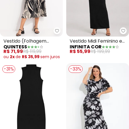
Quintess - Vestido (Folhagem 
In
Vestido (Folhagem
Vestido Midi Feminino em
QUINTESS
INFINITA COR
Preto) em Canelado
Ribana (Preto)
R$ 71,99
R$ 119,99
R$ 55,99
R$ 199,99
ou
2x
de
R$ 35,99
sem
juros
-31%
-33%