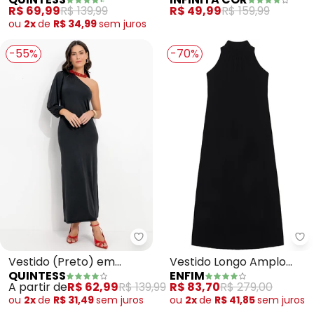
Recorte Vertical (Preto e
Estampado sem Manga
R$ 69,99
R$ 139,99
R$ 49,99
R$ 159,99
Onça)
(Preto)
ou
2x
de
R$ 34,99
sem
juros
-55%
-70%
Quintess - Vestido (Preto) em M
En
Vestido (Preto) em
Vestido Longo Amplo
QUINTESS
ENFIM
Malha Fria
(Preto)
A partir de
R$ 62,99
R$ 139,99
R$ 83,70
R$ 279,00
ou
2x
de
R$ 31,49
sem
juros
ou
2x
de
R$ 41,85
sem
juros