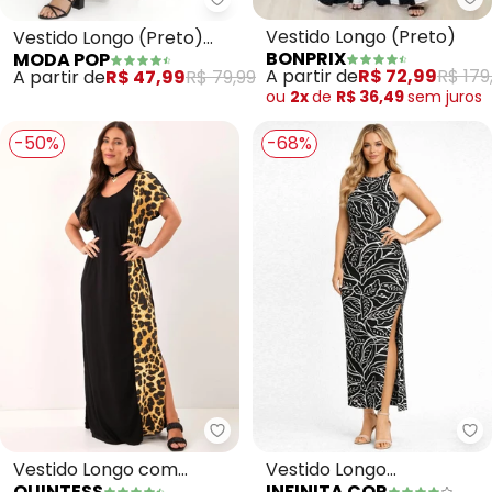
bo
Moda Pop - Vestido Longo (Pre
Vestido Longo (Preto)
Vestido Longo (Preto)
BONPRIX
MODA POP
com Recortes na Saia
A partir de
R$ 72,99
R$ 179
A partir de
R$ 47,99
R$ 79,99
ou
2x
de
R$ 36,49
sem
juros
-50%
-68%
Quintess - Vestido Longo com R
In
Vestido Longo com
Vestido Longo
QUINTESS
INFINITA COR