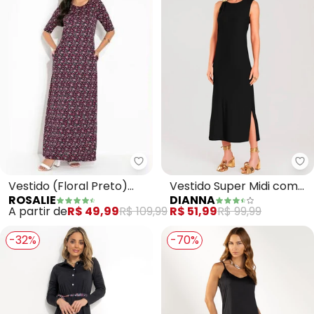
Rosalie - Vestido (Floral Preto)
Di
Vestido (Floral Preto)
Vestido Super Midi com
ROSALIE
DIANNA
com Bolsos
Aviamento (Preto)
A partir de
R$ 49,99
R$ 109,99
R$ 51,99
R$ 99,99
-32%
-70%