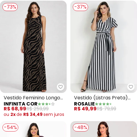
-73%
-37%
Ro
Infinita Cor - Vestido Feminino 
Vestido (Listras Preta)
Vestido Feminino Longo
ROSALIE
INFINITA COR
com Faixa
Viscotorcion (Preto)
R$ 49,99
R$ 79,99
R$ 68,99
R$ 259,99
ou
2x
de
R$ 34,49
sem
juros
-54%
-48%