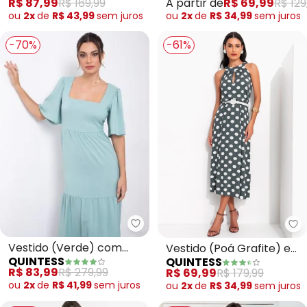
R$ 87,99
R$ 169,99
A partir de
R$ 69,99
R$ 129
Manguinhas
ou
2x
de
R$ 43,99
sem
juros
ou
2x
de
R$ 34,99
sem
juros
-70%
-61%
Quintess - Vestido (Verde) co
Qu
Vestido (Verde) com
Vestido (Poá Grafite) em
QUINTESS
QUINTESS
Recortes
Malha de Viscose
R$ 83,99
R$ 279,99
R$ 69,99
R$ 179,99
ou
2x
de
R$ 41,99
sem
juros
ou
2x
de
R$ 34,99
sem
juros