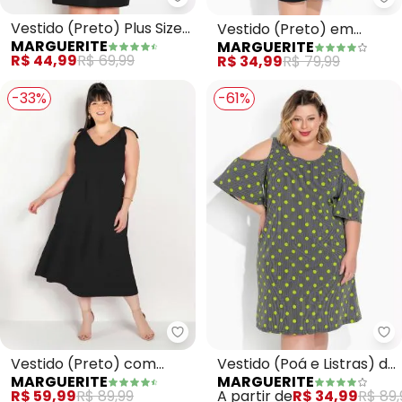
Marguerite - Vestido (Preto) P
Ma
Vestido (Preto) Plus Size
Vestido (Preto) em
MARGUERITE
MARGUERITE
com Mangas Princesa
Ribana Canelada
R$ 44,99
R$ 69,99
R$ 34,99
R$ 79,99
-33%
-61%
Marguerite - Vestido (Preto) c
Ma
Vestido (Preto) com
Vestido (Poá e Listras) de
MARGUERITE
MARGUERITE
Amarração Plus Size
Mangas Amplas Plus Size
R$ 59,99
R$ 89,99
A partir de
R$ 34,99
R$ 89,