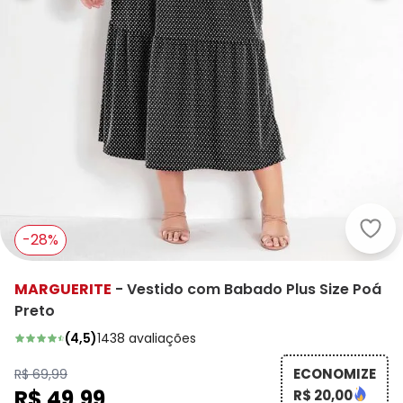
Marg
-28%
MARGUERITE
-
Vestido com Babado Plus Size Poá
Preto
(
4,5
)
1438
avaliações
ECONOMIZE
R$ 69,99
R$ 49,99
R$ 20,00