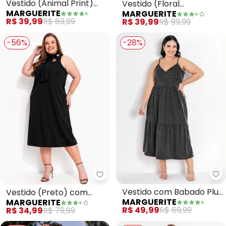
Vestido (Animal Print)
Vestido (Floral
MARGUERITE
MARGUERITE
com Babado Plus Size
Ultravioleta) em Jersey
R$ 39,99
R$ 89,99
R$ 39,99
R$ 99,99
Acetinado
-56%
-28%
Ma
Marguerite - Vestido (Preto) c
Vestido com Babado Plus
Vestido (Preto) com
MARGUERITE
MARGUERITE
Size (Poá Preto)
Gola Gravata
R$ 49,99
R$ 69,99
R$ 34,99
R$ 79,99