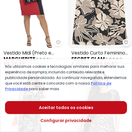
Marguerite - Vestido Midi (Pret
Se
Vestido Midi (Preto e
Vestido Curto Feminino
MARGUERITE
SECRET GLAM
Vermelho) Plus Size
(Preto)
R$ 34,99
R$ 49,99
A partir de
R$ 46,67
R$ 144
Nós utilizamos cookies e tecnologias similares para melhorar sua
experiência de compra, incluindo conteúdo relevante e
-56%
-36%
publicidade personalizada. Ao continuar navegando, entendemos
que você está ciente e concorda com a nossa
Política de
Privacidade
para saber mais.
Aceitar todos os cookies
Configurar privacidade