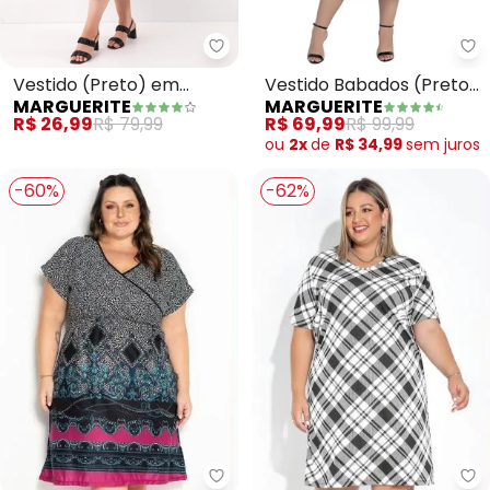
Marguerite - Vestido (Preto) em
Ma
Vestido (Preto) em
Vestido Babados (Preto)
MARGUERITE
MARGUERITE
Malha de Poliéster e Tule
Plus Size
R$ 26,99
R$ 79,99
R$ 69,99
R$ 99,99
ou
2x
de
R$ 34,99
sem
juros
-60%
-62%
Marguerite - Vestido (Arabesco
Ma