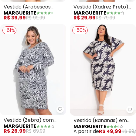
Vestido (Arabescos
Vestido (Xadrez Preto)
MARGUERITE
MARGUERITE
Preto) com Transpasse
Evasê com Mangas Plus
R$ 39,99
R$ 99,99
R$ 29,99
R$ 79,99
Plus Size
Size
-61%
-50%
Marguerite - Vestido (Zebra) c
Ma
Vestido (Zebra) com
Vestido (Bananas) em
MARGUERITE
MARGUERITE
Amarração Plus Size
Jersey Acetinado
R$ 26,99
R$ 69,99
A partir de
R$ 49,99
R$ 99,