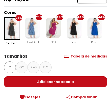
Cores
25%
44%
44%
44%
28%
Pink
Floral Azul
Preto
Royal
Poá Preto
Tamanhos
Tabela de medidas
G
GG
XXG
XLG
Adicionar na sacola
Desejos
Compartilhar