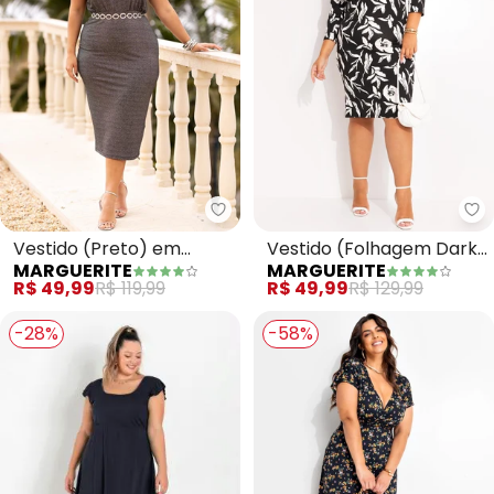
Marguerite - Vestido (Preto) e
Ma
Vestido (Preto) em
Vestido (Folhagem Dark)
MARGUERITE
MARGUERITE
Malha com Lurex
em Malha de Viscose
R$ 49,99
R$ 119,99
R$ 49,99
R$ 129,99
-28%
-58%