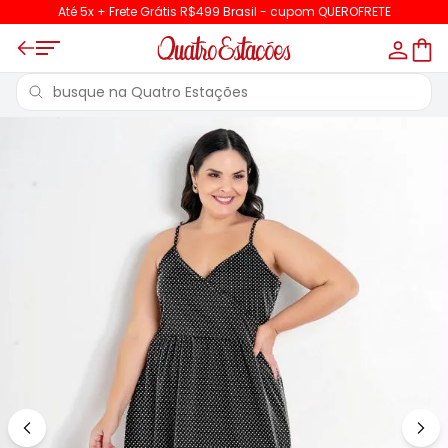
Até 5x + Frete Grátis R$499 Brasil - cupom QUEROFRETE