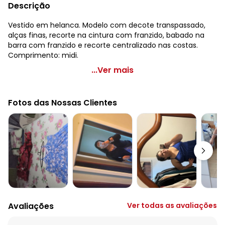
Descrição
Vestido em helanca. Modelo com decote transpassado,
alças finas, recorte na cintura com franzido, babado na
barra com franzido e recorte centralizado nas costas.
Comprimento: midi.
Marguerite - Vestido com Babado Plus Size Poá Preto
...Ver mais
Código do produto: 3488583
Modelagem: Solto
Fotos das Nossas Clientes
Cinto: Grátis
Decote frente: Transpassado
Complemento: Babado na barra
Tecido: Helanca
Composição: 100% poliéster
Avaliações
Ver todas as avaliações