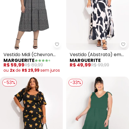
Marguerite - Vestido Midi (Che
Ma
Vestido Midi (Chevron
Vestido (Abstrata) em
MARGUERITE
MARGUERITE
Preto) com Babados Plus
Malha com Elastano
R$ 59,99
R$ 89,99
R$ 49,99
R$ 99,99
Size
ou
2x
de
R$ 29,99
sem
juros
-53%
-33%