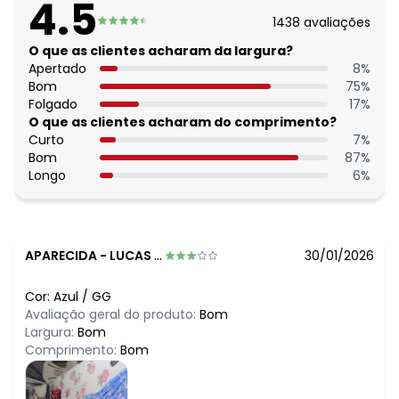
4.5
1438
avaliações
O que as clientes acharam da largura?
Apertado
8
%
Bom
75
%
Folgado
17
%
O que as clientes acharam do comprimento?
Curto
7
%
Bom
87
%
Longo
6
%
APARECIDA
-
LUCAS DO RIO VERDE - MT
30/01/2026
Cor:
Azul
/
GG
Avaliação geral do produto:
Bom
Largura:
Bom
Comprimento:
Bom