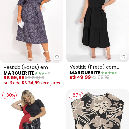
Ma
Marguerite - Vestido (Rosas) e
Vestido (Preto) com
Vestido (Rosas) em
MARGUERITE
MARGUERITE
Transpasse Plus Size
Jersey Acetinado
R$ 49,99
R$ 89,99
R$ 69,99
R$ 129,99
ou
2x
de
R$ 34,99
sem
juros
-30%
-67%