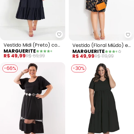
Marguerite - Vestido Midi (Pret
Ma
Vestido Midi (Preto) com
Vestido (Floral Miúdo) em
MARGUERITE
MARGUERITE
Franzidos Plus Size
Malha Fria
R$ 49,99
R$ 69,99
R$ 49,99
R$ 119,99
-66%
-30%