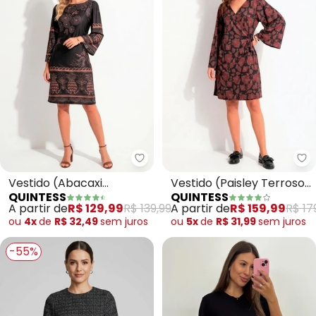
Quintess - Vestido (Abacaxi Tro
Qu
Vestido (Abacaxi
Vestido (Paisley Terroso)
QUINTESS
QUINTESS
Tropical) em Malha Fria
em Malha Fria
A partir de
R$ 129,99
R$ 139,99
A partir de
R$ 159,99
R$ 17
ou
4x
de
R$ 32,49
sem
juros
ou
5x
de
R$ 31,99
sem
juros
-55%