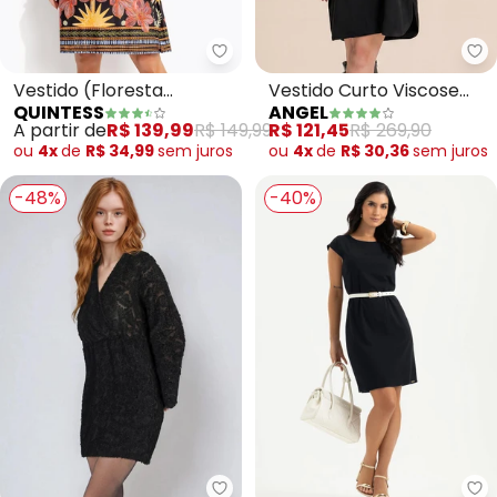
Quintess - Vestido (Floresta Co
An
Vestido (Floresta
Vestido Curto Viscose
QUINTESS
ANGEL
Colorida) em Malha Fria
(Preto)
A partir de
R$ 139,99
R$ 149,99
R$ 121,45
R$ 269,90
ou
4x
de
R$ 34,99
sem
juros
ou
4x
de
R$ 30,36
sem
juros
-48%
-40%