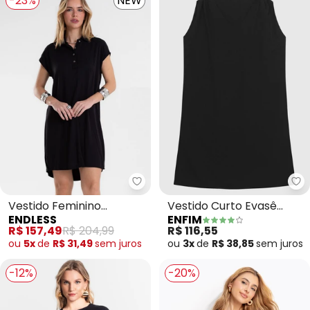
-23%
NEW
Endless - Vestido Feminino Che
En
Vestido Feminino
Vestido Curto Evasê
ENDLESS
ENFIM
Chemise Amplo Liso
(Preto)
R$ 157,49
R$ 204,99
R$ 116,55
(Preto)
ou
5x
de
R$ 31,49
sem
juros
ou
3x
de
R$ 38,85
sem
juros
-12%
-20%