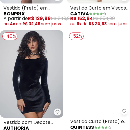
bonprix - Vestido (Preto) em C
Ca
Vestido (Preto) em
Vestido Curto em Viscose
BONPRIX
CATIVA
Chiffon Devorê Desfiado
(Preto)
A partir de
R$ 129,99
R$ 249,99
R$ 152,94
R$ 254,90
ou
4x
de
R$ 32,49
sem
juros
ou
5x
de
R$ 30,58
sem
juros
-40%
-52%
Qu
Authoria - Vestido com Decote 
Vestido Curto (Preto) em
Vestido com Decote
QUINTESS
AUTHORIA
Tecido de Alfaiataria
Assimétrico (Preto)