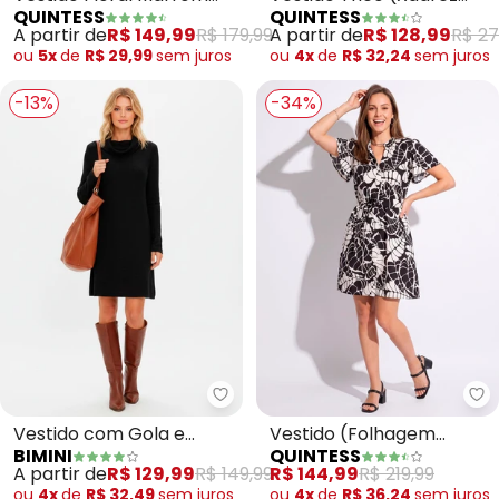
QUINTESS
QUINTESS
Preto) com Gola
em Tecido Fluido
A partir de
R$ 128,99
R$ 27
A partir de
R$ 149,99
R$ 179,99
ou
4x
de
R$ 32,24
sem
juros
ou
5x
de
R$ 29,99
sem
juros
-13%
-34%
Bimini - Vestido com Gola e Ma
Qu
Vestido com Gola e
Vestido (Folhagem
BIMINI
QUINTESS
Mangas Longas (Preto)
Preta) em Crepe Plano
A partir de
R$ 129,99
R$ 149,99
R$ 144,99
R$ 219,99
ou
4x
de
R$ 32,49
sem
juros
ou
4x
de
R$ 36,24
sem
juros