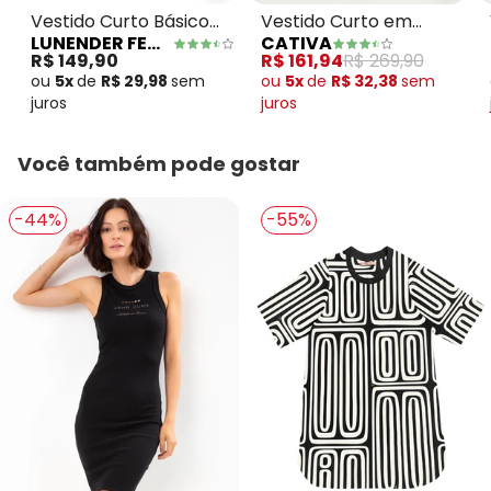
Vestido Curto Básico
Vestido Curto em
LUNENDER FEMININA
CATIVA
com Bolsos Preto
Algodão Preto
R$ 149,90
R$ 161,94
R$ 269,90
ou
5x
de
R$ 29,98
sem
ou
5x
de
R$ 32,38
sem
juros
juros
Você também pode gostar
-44%
-55%