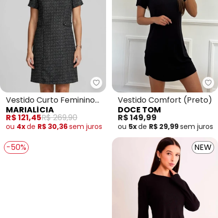
Marialícia - Vestido Curto Fem
Do
Vestido Curto Feminino
Vestido Comfort (Preto)
MARIALÍCIA
DOCE TOM
Tweed com Lurex (Preto)
R$ 121,45
R$ 269,90
R$ 149,99
ou
4x
de
R$ 30,36
sem
juros
ou
5x
de
R$ 29,99
sem
juros
-50%
NEW