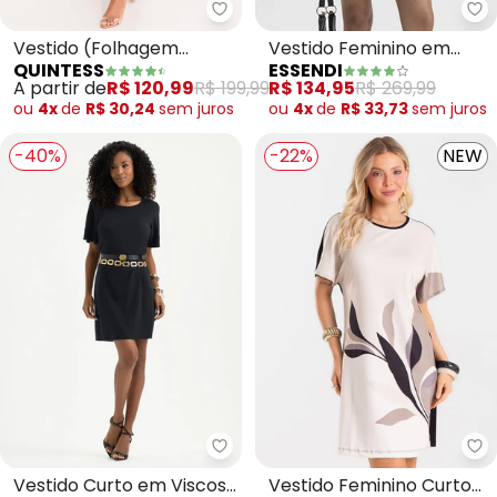
Quintess - Vestido (Folhagem B
Es
Vestido (Folhagem
Vestido Feminino em
QUINTESS
ESSENDI
Bordada Localizada) em
Tricoline Madhi (Preto)
A partir de
R$ 120,99
R$ 199,99
R$ 134,95
R$ 269,99
Malha Fri
ou
4x
de
R$ 30,24
sem
juros
ou
4x
de
R$ 33,73
sem
juros
-40%
-22%
NEW
Ro
Vestido Curto em Viscose
Vestido Feminino Curto