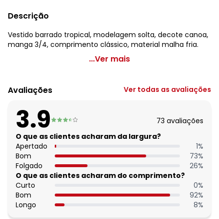
Descrição
Vestido barrado tropical, modelagem solta, decote canoa,
manga 3/4, comprimento clássico, material malha fria.
Quintess - Vestido Floresta Colorida em Malha Fria
...Ver mais
Código do produto: 3905803
Comprimento da manga: 3/4
Avaliações
Ver todas as avaliações
Decote frente: Canoa
Tecido: Malha fria 150g 92% poliéster, 8% elastano liganete
3.9
- meia malha
73
avaliações
O que as clientes acharam da largura?
Apertado
1
%
Bom
73
%
Folgado
26
%
O que as clientes acharam do comprimento?
Curto
0
%
Bom
92
%
Longo
8
%