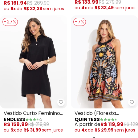
R$ 133,99
R$ 279,99
R$ 161,94
R$ 269,90
ou
4x
de
R$ 33,49
sem
juros
ou
5x
de
R$ 32,38
sem
juros
-27%
-7%
Endless - Vestido Curto Feminin
Qu
Vestido Curto Feminino
Vestido (Floresta
ENDLESS
QUINTESS
(Preto)
Colorida) em Malha Fria
R$ 159,99
R$ 219,99
A partir de
R$ 119,99
R$ 129
ou
5x
de
R$ 31,99
sem
juros
ou
4x
de
R$ 29,99
sem
juros