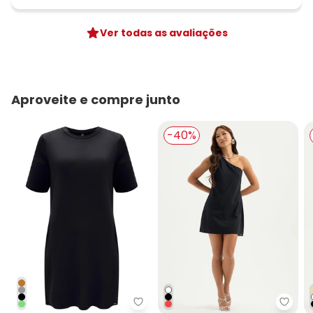
Ver todas as avaliações
Aproveite e compre junto
-40%
Lunender Feminina - Vestido Cu
Cativ