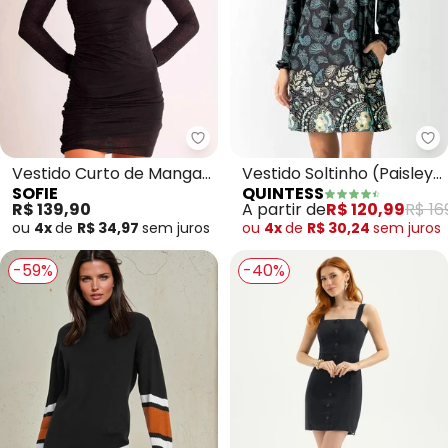
Qu
Sofie - Vestido Curto de Manga
Vestido Soltinho (Paisley
Vestido Curto de Manga
QUINTESS
SOFIE
Preto) com Tassel
Longa After Dusk em Tule
A partir de
R$ 120,99
R$ 16
R$ 139,90
Re
ou
4x
de
R$ 30,24
sem
juros
ou
4x
de
R$ 34,97
sem
juros
-59%
-40%