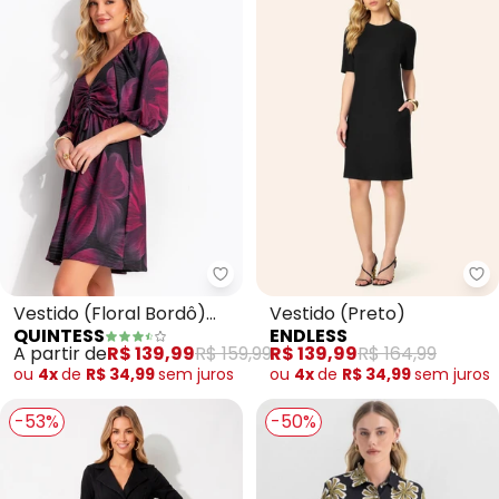
Quintess - Vestido (Floral Bord
En
Vestido (Floral Bordô)
Vestido (Preto)
QUINTESS
ENDLESS
em Malha Texturizada
A partir de
R$ 139,99
R$ 159,99
R$ 139,99
R$ 164,99
ou
4x
de
R$ 34,99
sem
juros
ou
4x
de
R$ 34,99
sem
juros
-53%
-50%