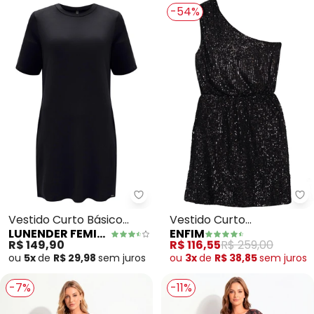
-54%
Lunender Feminina - Vestido Cu
En
Vestido Curto Básico
Vestido Curto
LUNENDER FEMININA
ENFIM
com Bolsos (Preto)
Assimétrico em Paetê
R$ 149,90
R$ 116,55
R$ 259,00
(Preto)
ou
5x
de
R$ 29,98
sem
juros
ou
3x
de
R$ 38,85
sem
juros
-7%
-11%