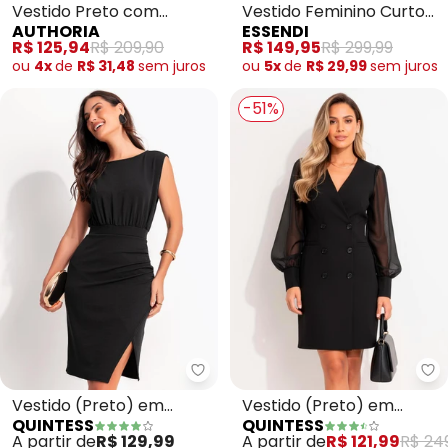
Vestido Preto com
Vestido Feminino Curto
AUTHORIA
ESSENDI
Amarração (Preto)
Floral (Preto)
R$ 125,94
R$ 209,90
R$ 149,95
R$ 299,99
ou
4x
de
R$ 31,48
sem
juros
ou
5x
de
R$ 29,99
sem
juros
-51%
Quintess - Vestido (Preto) em 
Qu
Vestido (Preto) em
Vestido (Preto) em
QUINTESS
QUINTESS
Malha Texturizada
Chiffon
A partir de
R$ 129,99
A partir de
R$ 121,99
R$ 24