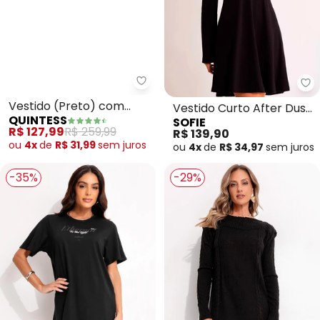
Quintess - Vestido (Preto) co
So
Vestido (Preto) com
Vestido Curto After Dusk
QUINTESS
SOFIE
Vazado e Corrente no
de Manga Longa em
R$ 127,99
R$ 259,99
R$ 139,90
Ombro
Ribana
ou
4x
de
R$ 31,99
sem
juros
ou
4x
de
R$ 34,97
sem
juros
-35%
-29%