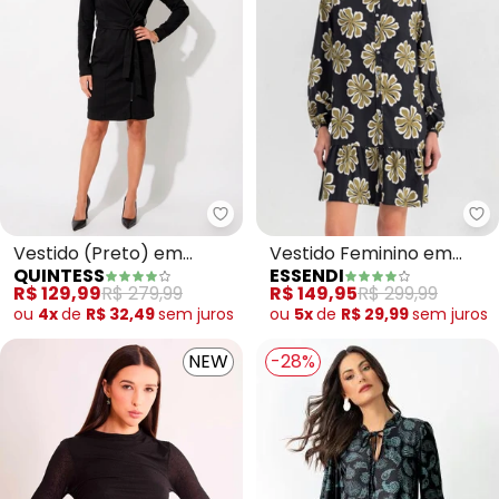
Quintess - Vestido (Preto) em 
Es
Vestido (Preto) em
Vestido Feminino em
QUINTESS
ESSENDI
Bengaline com Bolsos
Viscose (Preto)
R$ 129,99
R$ 279,99
R$ 149,95
R$ 299,99
ou
4x
de
R$ 32,49
sem
juros
ou
5x
de
R$ 29,99
sem
juros
NEW
-28%