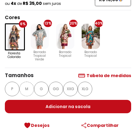
4x
R$ 35,00
ou
de
sem juros
Cores
13%
20%
40%
6%
Barrado
Barrado
Barrado
Floresta
Tropical
Tropical
Tropical
Colorida
Verde
Tamanhos
Tabela de medidas
P
M
G
GG
XXG
XLG
Adicionar na sacola
Desejos
Compartilhar