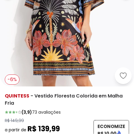
Quin
-6%
QUINTESS
-
Vestido Floresta Colorida em Malha
Fria
(
3,9
)
73
avaliações
R$ 149,99
ECONOMIZE
R$ 139,99
a partir de
R$ 10,00