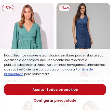
-53%
-34%
Nós utilizamos cookies e tecnologias similares para melhorar sua
experiência de compra, incluindo conteúdo relevante e
publicidade personalizada. Ao continuar navegando, entendemos
que você está ciente e concorda com a nossa
Política de
Quintess - Vestido (Verde) em
Qu
Privacidade
para saber mais.
Vestido (Verde) em
Vestido (Jeans Escuro)
QUINTESS
QUINTESS
Crepe Plano
em Jeans
R$ 125,99
R$ 269,99
A partir de
R$ 149,99
R$ 22
Aceitar todos os cookies
Maquinetado
ou
4x
de
R$ 31,49
sem
juros
ou
5x
de
R$ 29,99
sem
juros
Configurar privacidade
-16%