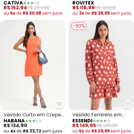
CATIVA
ROVITEX
(Preto)
Viscotorcion (Preto)
R$ 152,94
R$ 254,90
R$ 116,99
R$ 149,99
ou
5x
de
R$ 30,58
sem
juros
ou
3x
de
R$ 38,99
sem
juros
-50%
Habana - Vestido Curto em Cre
Es
Vestido Curto em Crepe
Vestido Feminino em
HABANA
ESSENDI
(Laranja)
Viscose (Vermelho)
R$ 134,90
R$ 149,95
R$ 299,99
ou
4x
de
R$ 33,72
sem
juros
ou
5x
de
R$ 29,99
sem
juros