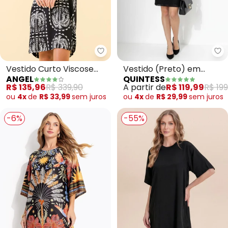
Angel - Vestido Curto Viscose 
Qu
Vestido Curto Viscose
Vestido (Preto) em
ANGEL
QUINTESS
Estampada (Preto)
Renda
R$ 135,96
R$ 339,90
A partir de
R$ 119,99
R$ 199
ou
4x
de
R$ 33,99
sem
juros
ou
4x
de
R$ 29,99
sem
juros
-6%
-55%