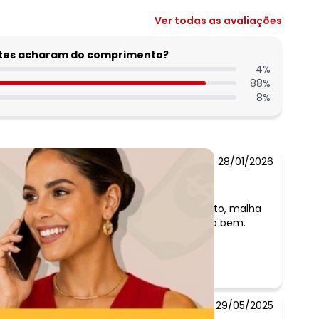
Ver todas as avaliações
entes acharam do comprimento?
4
%
88
%
8
%
28/01/2026
Comentário:
Fegou no prazo, bonito, malha
gostosa, serviu muito bem.
29/05/2025