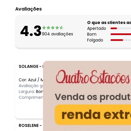
Avaliações
O que as clientes 
4.3
Apertado
904
avaliações
Bom
Folgado
SOLANGE
-
BELO HORIZONTE - MG
Cor:
Azul
/
M
Avaliação geral do produto:
Ruim
Largura:
Bom
Comprimento:
Bom
ROSELENE
-
GOIANIRA - GO