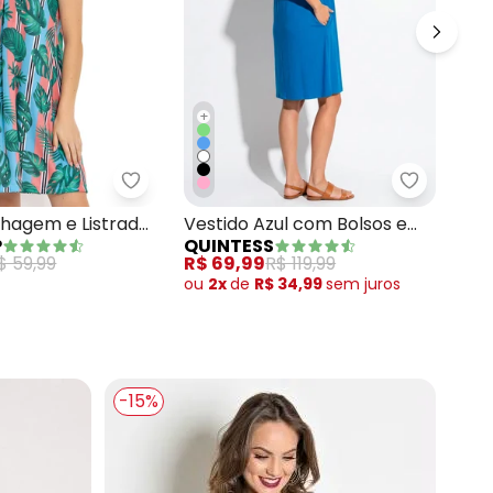
+
+
Profundo
o Azul Marinho em Malha de Viscose
Moda Pop - Vestido Folhagem e Listrado 
Quintess 
Ves
lhagem e Listrado
Vestido Azul com Bolsos e
MA
P
QUINTESS
com
 e Alças
Mangas Curtas
R$ 
$ 59,99
R$ 69,99
R$ 119,99
ou
ou
2x
de
R$ 34,99
sem
juros
-15%