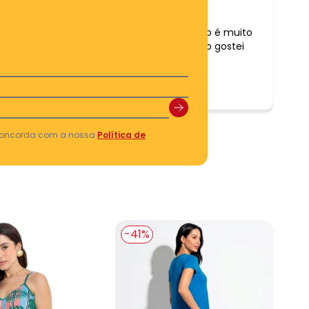
Comentário:
muito lindo gostei muito o tecido é muito
leve e gostoso de sentir no corpo gostei
muito
 concorda com a nossa
Política de
-41%