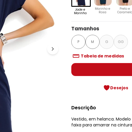
Marinho e
Preto e
Jade e
Rosa
Caramel
Marinho
Tamanhos
P
M
G
GG
Tabela de medidas
Desejos
Descrição
Vestido, em helanca. Modelo
faixa para amarrar na cintur