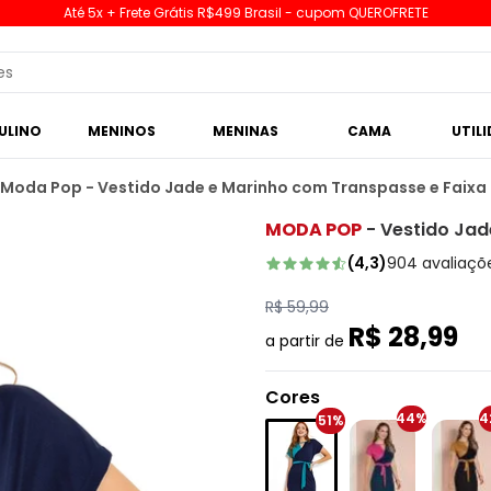
Até 5x + Frete Grátis R$499 Brasil - cupom QUEROFRETE
ULINO
MENINOS
MENINAS
CAMA
UTIL
Moda Pop - Vestido Jade e Marinho com Transpasse e Faixa
MODA POP
-
Vestido Jad
(
4,3
)
904
avaliaçõ
R$ 59,99
R$ 28,99
a partir de
Cores
44%
4
51%