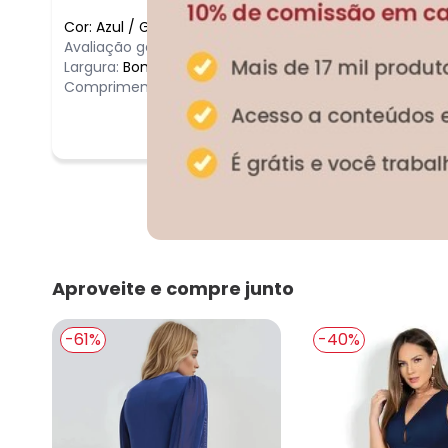
Cor:
Azul
/
G
Avaliação geral do produto:
Bom
Largura:
Bom
Comprimento:
Bom
Aproveite e compre junto
-61%
-40%