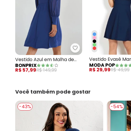
bonprix - Vestido Azul 
Vestido Evasê Ma
Vestido Azul em Malha de
MODA POP
BONPRIX
Decote Profundo
Viscose
R$ 29,99
R$ 49,99
R$ 57,99
R$ 149,99
Você também pode gostar
-43%
-54%