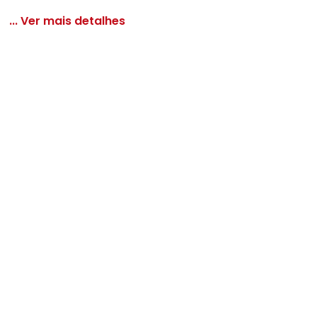
... Ver mais detalhes
 com Transpasse e Faixa