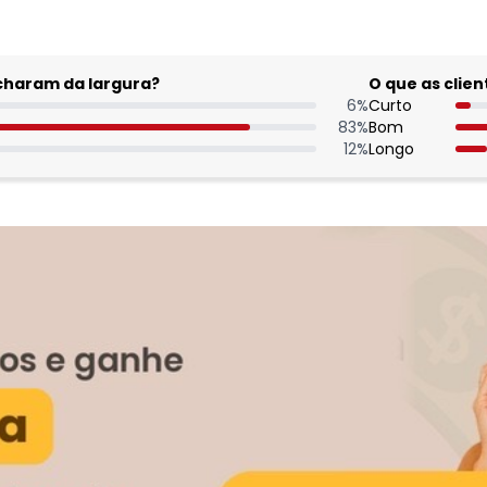
acharam da largura?
O que as cli
6
%
Curto
83
%
Bom
12
%
Longo