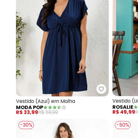
Moda Pop - Ves
Vestido (L
Vestido (Azul) em Malha
ROSALIE
MODA POP
em Tricô
R$ 49,99
R
R$ 33,99
R$ 59,99
-30%
-50%