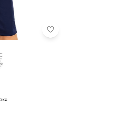
Moda Pop - Vestido Jade e Marinho
aixa