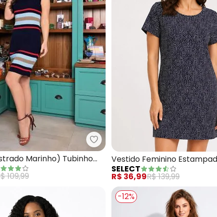
Rosalie - Vestido (Listrado Mari
tido (Azul) em Malha
istrado Marinho) Tubinho
Vestido Feminino Estampad
SELECT
$ 109,99
R$ 36,99
R$ 139,99
-12%