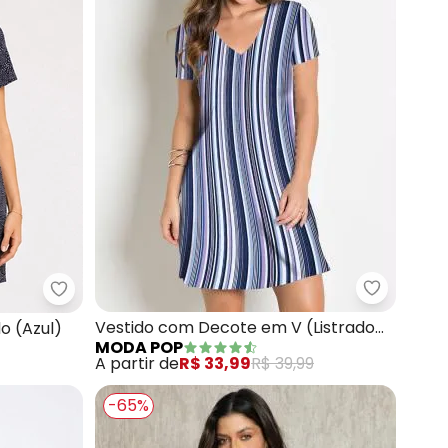
nho) Tubinho em Tricô
Moda Pop 
Select - Vestido Feminino Estampado (Azul)
Vestido com Decote em V (Listrado
o (Azul)
MODA POP
Azul)
A partir de
R$ 33,99
R$ 39,99
-65%