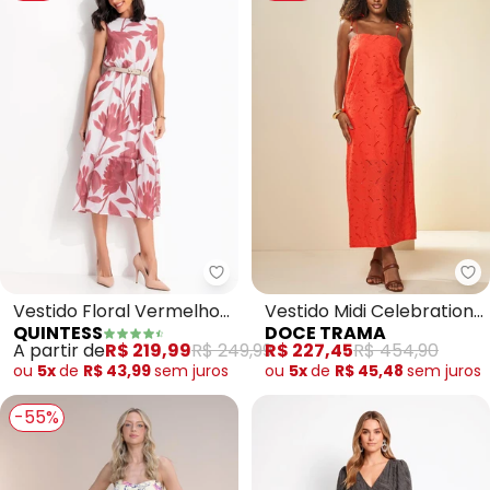
Quintess - Vestido Floral Verm
Do
Vestido Floral Vermelho
Vestido Midi Celebration
QUINTESS
DOCE TRAMA
em Tecido Chiffon
(Vermelho)
A partir de
R$ 219,99
R$ 249,99
R$ 227,45
R$ 454,90
ou
5x
de
R$ 43,99
sem
juros
ou
5x
de
R$ 45,48
sem
juros
-55%