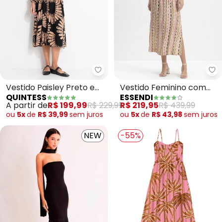
Quintess - Vestido Paisley Pret
Es
Vestido Paisley Preto em
Vestido Feminino com
QUINTESS
ESSENDI
Tecido Viscose Fluido
Fenda (Natural)
A partir de
R$ 199,99
R$ 229,99
R$ 219,95
R$ 439,99
ou
5x
de
R$ 39,99
sem
juros
ou
5x
de
R$ 43,98
sem
juros
NEW
-55%