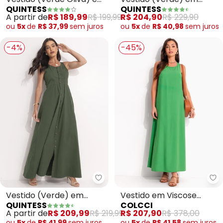
QUINTESS
QUINTESS
Poliéster com Elastano
Viscose Plana
A partir de
R$ 189,99
R$ 199,99
R$ 204,90
R$ 229,90
ou
5x
de
R$ 37,99
sem
juros
ou
5x
de
R$ 40,98
sem
juros
-4%
-45%
Quintess - Vestido (Verde) em 
Co
Vestido (Verde) em
Vestido em Viscose
QUINTESS
COLCCI
Jeans Leve
(Verde)
A partir de
R$ 209,99
R$ 219,99
R$ 207,90
R$ 378,00
ou
5x
de
R$ 41,99
sem
juros
ou
5x
de
R$ 41,58
sem
juros