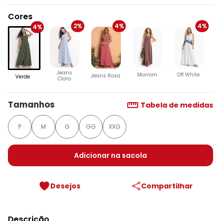
Cores
2%
4%
4%
4%
Jeans
Marrom
Off White
Jeans Rosa
Verde
Claro
Tamanhos
Tabela de medidas
P
M
G
GG
XXG
Adicionar na sacola
Desejos
Compartilhar
Descrição