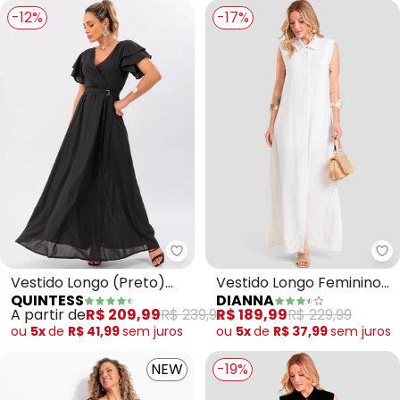
-12%
-17%
Quintess - Vestido Longo (Pret
Di
Vestido Longo (Preto)
Vestido Longo Feminino
QUINTESS
DIANNA
com Cinto
em Tecido Linho (Bege)
A partir de
R$ 209,99
R$ 239,99
R$ 189,99
R$ 229,99
ou
5x
de
R$ 41,99
sem
juros
ou
5x
de
R$ 37,99
sem
juros
NEW
-19%