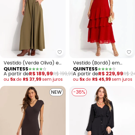
Quintess - Vestido (Verde Oliva
Qu
Vestido (Verde Oliva) em
Vestido (Bordô) em
QUINTESS
QUINTESS
Poliéster com Elastano
Chiffon
A partir de
R$ 189,99
R$ 199,99
A partir de
R$ 229,99
R$ 2
ou
5x
de
R$ 37,99
sem
juros
ou
5x
de
R$ 45,99
sem
juros
NEW
-36%