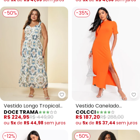
-50%
-35%
Doce Trama - Vestido Longo Tr
Co
Vestido Longo Tropical
Vestido Canelado
DOCE TRAMA
COLCCI
de Alça em Tule
(Laranja)
R$ 224,95
R$ 449,90
R$ 187,20
R$ 288,00
(Estampado)
ou
5x
de
R$ 44,98
sem
juros
ou
5x
de
R$ 37,44
sem
juros
-12%
-50%