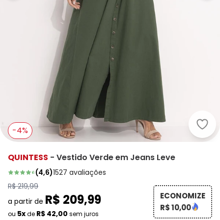
Quin
-4%
QUINTESS
-
Vestido Verde em Jeans Leve
(
4,6
)
1527
avaliações
R$ 219,99
ECONOMIZE
R$ 209,99
a partir de
R$ 10,00
5x
R$ 42,00
ou
de
sem juros