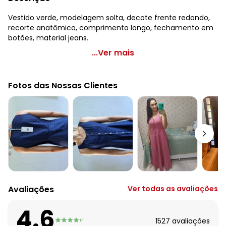
Vestido verde, modelagem solta, decote frente redondo,
recorte anatômico, comprimento longo, fechamento em
botões, material jeans.
Quintess - Vestido Verde em Jeans Leve
...Ver mais
Código do produto: 3676819
Modelagem: Solta
Fotos das Nossas Clientes
Decote frente: Redondo
Complemento: Recorte anatômico;
Comprimento: Longo
Fechamento: Em botões
Material: Jeans Leve
Estação: Ano Inteiro
Situação de Uso: Casual
Composição Material: 100% Algodão
Avaliações
Ver todas as avaliações
4.6
1527
avaliações