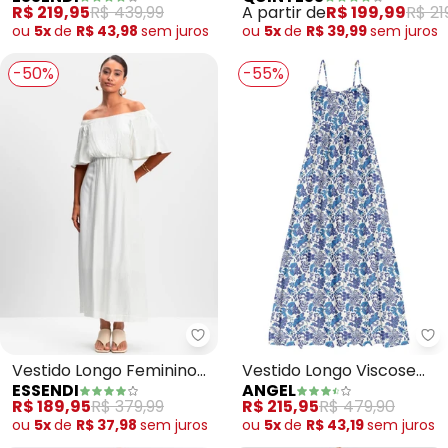
Fenda (Azul)
Jeans
R$ 219,95
R$ 439,99
A partir de
R$ 199,99
R$ 21
ou
5x
de
R$ 43,98
sem
juros
ou
5x
de
R$ 39,99
sem
juros
-50%
-55%
Essendi - Vestido Longo Feminin
An
Vestido Longo Feminino
Vestido Longo Viscose
ESSENDI
ANGEL
(Natural)
Estampada (Azul)
R$ 189,95
R$ 379,99
R$ 215,95
R$ 479,90
ou
5x
de
R$ 37,98
sem
juros
ou
5x
de
R$ 43,19
sem
juros