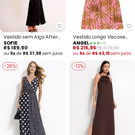
Sofie - Vestido sem Alça After
An
Vestido sem Alça After
Vestido Longo Viscose
SOFIE
ANGEL
Dusk em Malha Bodycon
Estampada (Rosa)
R$ 189,90
R$ 215,95
R$ 479,90
e Tul
ou
5x
de
R$ 37,98
sem
juros
ou
5x
de
R$ 43,19
sem
juros
-26%
-12%