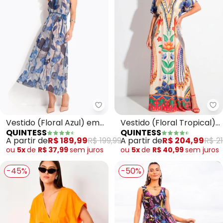
Quintess - Vestido (Floral Azul)
Qu
Vestido (Floral Azul) em
Vestido (Floral Tropical)
QUINTESS
QUINTESS
Tule
em Malha Fria
A partir de
R$ 189,99
R$ 199,99
A partir de
R$ 204,99
R$ 21
ou
5x
de
R$ 37,99
sem
juros
ou
5x
de
R$ 40,99
sem
juros
-45%
-50%