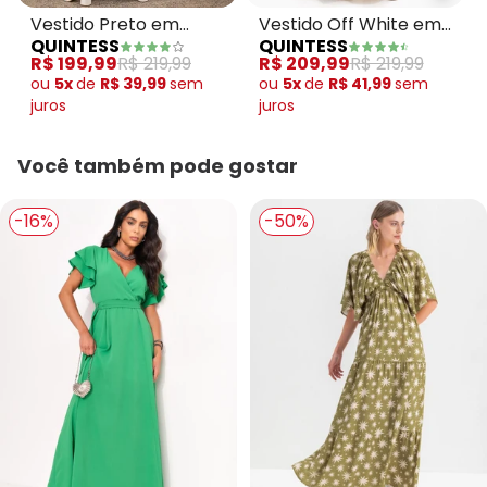
Vestido Preto em
Vestido Off White em
QUINTESS
QUINTESS
Jeans
Jeans Leve
R$ 199,99
R$ 219,99
R$ 209,99
R$ 219,99
ou
5x
de
R$ 39,99
sem
ou
5x
de
R$ 41,99
sem
juros
juros
Você também pode gostar
-16%
-50%