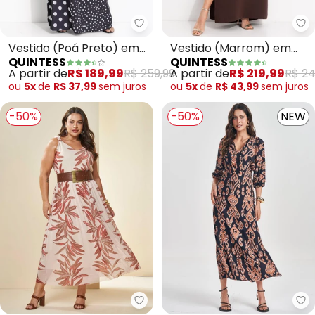
Quintess - Vestido (Poá Preto)
Qu
Vestido (Poá Preto) em
Vestido (Marrom) em
QUINTESS
QUINTESS
Viscose Plana
Crepe Plano Acetinado
A partir de
R$ 189,99
R$ 259,99
A partir de
R$ 219,99
R$ 24
ou
5x
de
R$ 37,99
sem
juros
ou
5x
de
R$ 43,99
sem
juros
-50%
-50%
NEW
Doce Trama - Vestido Longo Tr
Do