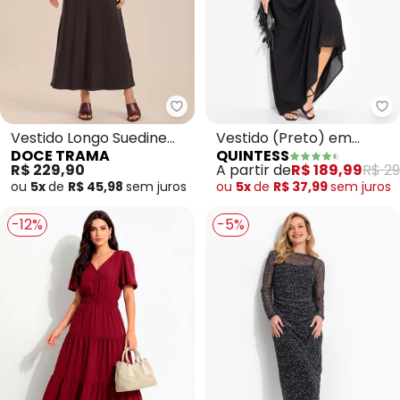
Doce Trama - Vestido Longo Su
Qu
Vestido Longo Suedine
Vestido (Preto) em
DOCE TRAMA
QUINTESS
Manga Curta (Preto)
Crepe Plano
R$ 229,90
A partir de
R$ 189,99
R$ 29
ou
5x
de
R$ 45,98
sem
juros
ou
5x
de
R$ 37,99
sem
juros
-12%
-5%