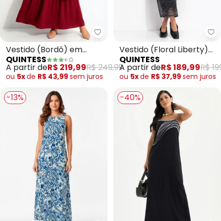
Quintess - Vestido (Bordô) em 
Qu
Vestido (Bordô) em
Vestido (Floral Liberty)
QUINTESS
QUINTESS
Tecido Crepe Plano
em Tule
A partir de
R$ 219,99
R$ 249,99
A partir de
R$ 189,99
R$ 19
ou
5x
de
R$ 43,99
sem
juros
ou
5x
de
R$ 37,99
sem
juros
-13%
-40%