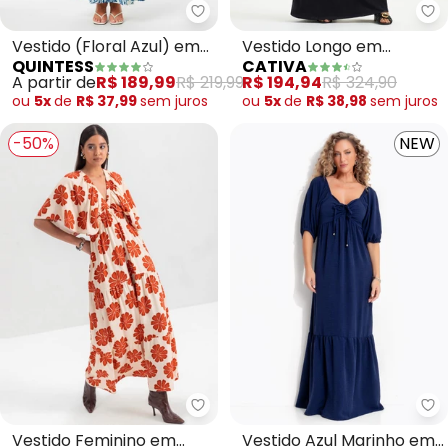
Quintess - Vestido (Floral Azul)
Ca
Vestido (Floral Azul) em
Vestido Longo em
QUINTESS
CATIVA
Viscose Plana
Viscose (Preto)
A partir de
R$ 189,99
R$ 219,99
R$ 194,94
R$ 324,90
ou
5x
de
R$ 37,99
sem
juros
ou
5x
de
R$ 38,98
sem
juros
-50%
NEW
Essendi - Vestido Feminino em 
Qu
Vestido Feminino em
Vestido Azul Marinho em