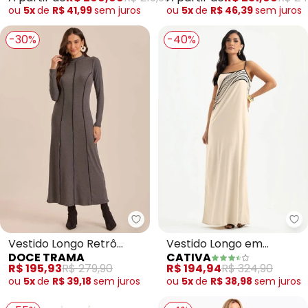
ou
5x
de
R$ 41,99
sem
juros
ou
5x
de
R$ 46,39
sem
juros
-30%
-40%
Doce Trama - Vestido Longo Re
Ca
Vestido Longo Retrô
Vestido Longo em
DOCE TRAMA
CATIVA
Glam em Ribana (Cinza)
Viscose (Bege)
R$ 195,93
R$ 279,90
R$ 194,94
R$ 324,90
ou
5x
de
R$ 39,18
sem
juros
ou
5x
de
R$ 38,98
sem
juros