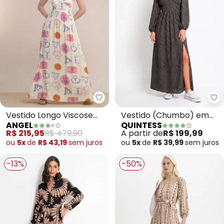
Angel - Vestido Longo Viscose
Qu
Vestido Longo Viscose
Vestido (Chumbo) em
ANGEL
QUINTESS
Estampada (Bege)
Malha Jacquard
R$ 215,95
R$ 479,90
A partir de
R$ 199,99
Texturizada
ou
5x
de
R$ 43,19
sem
juros
ou
5x
de
R$ 39,99
sem
juros
-13%
-50%