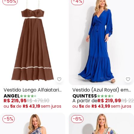
-55%
-4%
Angel - Vestido Longo Alfaiatar
Qu
Vestido Longo Alfaiataria
Vestido (Azul Royal) em
ANGEL
QUINTESS
(Marrom)
Viscose Plana
R$ 215,95
R$ 479,90
A partir de
R$ 219,99
R$ 22
ou
5x
de
R$ 43,19
sem
juros
ou
5x
de
R$ 43,99
sem
juros
-5%
-6%