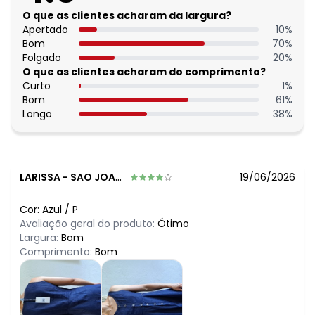
O que as clientes acharam da largura?
Apertado
10
%
Bom
70
%
Folgado
20
%
O que as clientes acharam do comprimento?
Curto
1
%
Bom
61
%
Longo
38
%
LARISSA
-
SAO JOAQUIM DE BICAS - MG
19/06/2026
Cor:
Azul
/
P
Avaliação geral do produto:
Ótimo
Largura:
Bom
Comprimento:
Bom