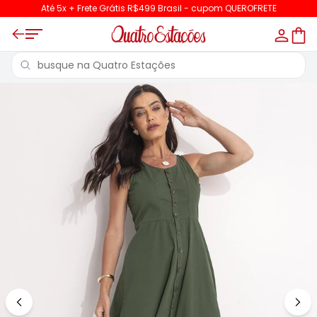
Até 5x + Frete Grátis R$499 Brasil - cupom QUEROFRETE