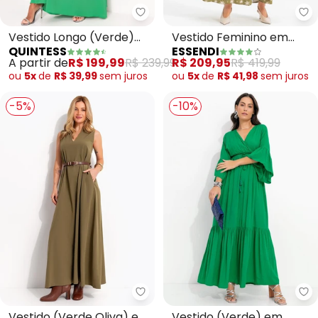
Quintess - Vestido Longo (Verd
Es
Vestido Longo (Verde)
Vestido Feminino em
QUINTESS
ESSENDI
com Cinto
Viscose (Verde)
A partir de
R$ 199,99
R$ 239,99
R$ 209,95
R$ 419,99
ou
5x
de
R$ 39,99
sem
juros
ou
5x
de
R$ 41,98
sem
juros
-5%
-10%
Quintess - Vestido (Verde Oliva
Qu
Vestido (Verde Oliva) em
Vestido (Verde) em