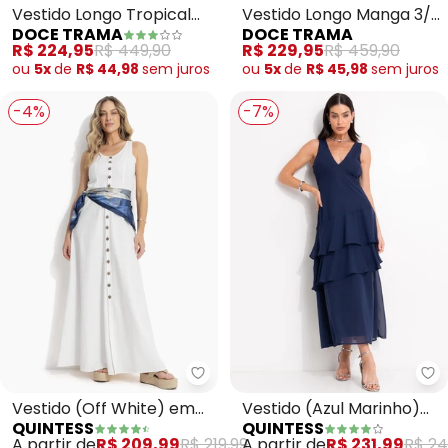
Vestido Longo Tropical
Vestido Longo Manga 3/4
DOCE TRAMA
DOCE TRAMA
de Alça em Tule
com Amarração (Preto)
R$ 224,95
R$ 449,90
R$ 229,95
R$ 459,90
(Estampado)
ou
5x
de
R$ 44,98
sem
juros
ou
5x
de
R$ 45,98
sem
juros
-4%
-7%
Quintess - Vestido (Off White)
Qu
Vestido (Off White) em
Vestido (Azul Marinho)
QUINTESS
QUINTESS
Jeans Leve
em Chiffon
A partir de
R$ 209,99
R$ 219,99
A partir de
R$ 231,99
R$ 24