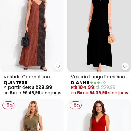
Quintess - Vestido Geométrico
Di
Vestido Geométrico
Vestido Longo Feminino
QUINTESS
DIANNA
Preto em Crepe Plano
em Tecido Linho (Preto)
A partir de
R$ 229,99
R$ 184,99
R$ 229,99
ou
5x
de
R$ 45,99
sem
juros
ou
5x
de
R$ 36,99
sem
juros
-5%
-8%