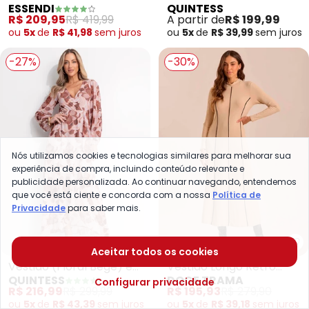
ESSENDI
QUINTESS
Viscose (Bege)
Air Flow
R$ 209,95
R$ 419,99
A partir de
R$ 199,99
ou
5x
de
R$ 41,98
sem
juros
ou
5x
de
R$ 39,99
sem
juros
-27%
-30%
Nós utilizamos cookies e tecnologias similares para melhorar sua
experiência de compra, incluindo conteúdo relevante e
publicidade personalizada. Ao continuar navegando, entendemos
que você está ciente e concorda com a nossa
Política de
Privacidade
para saber mais.
Quintess - Vestido (Floral Bege
Do
Aceitar todos os cookies
Vestido (Floral Bege) em
Vestido Longo Retrô
QUINTESS
DOCE TRAMA
Configurar privacidade
Tule
Glam em Ribana (Bege)
R$ 216,99
R$ 299,99
R$ 195,93
R$ 279,90
ou
5x
de
R$ 43,39
sem
juros
ou
5x
de
R$ 39,18
sem
juros