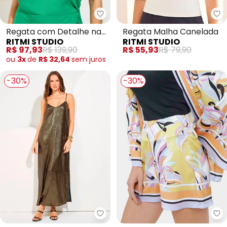
Ritmi Studio - Regata com Deta
Ri
Regata com Detalhe nas
Regata Malha Canelada
RITMI STUDIO
RITMI STUDIO
Alças
R$ 97,93
R$ 139,90
R$ 55,93
R$ 79,90
ou
3x
de
R$ 32,64
sem
juros
-30%
-30%
Ritmi Studio - Vestido Midi Paet
Ri