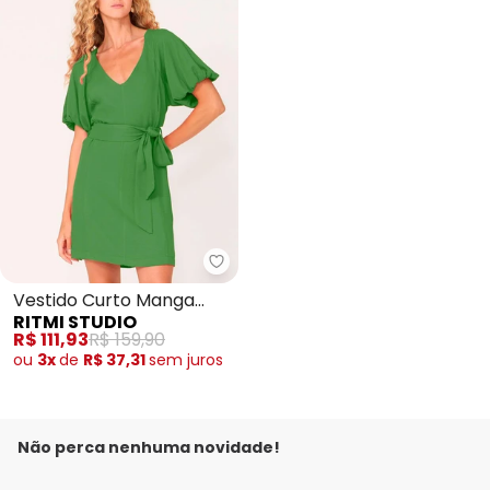
Ritmi Studio - Vestido Curto Ma
Vestido Curto Manga
RITMI STUDIO
Bufante
R$ 111,93
R$ 159,90
ou
3x
de
R$ 37,31
sem
juros
Não perca nenhuma novidade!