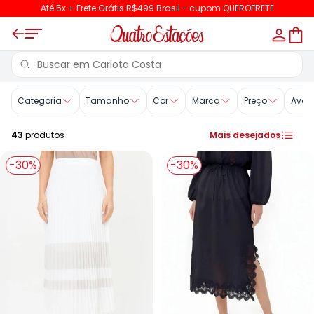
Até 5x + Frete Grátis R$499 Brasil - cupom QUEROFRETE
Carlota Costa
Categoria
Tamanho
Cor
Marca
Preço
Aval
43
produtos
Mais desejados
-30%
-30%