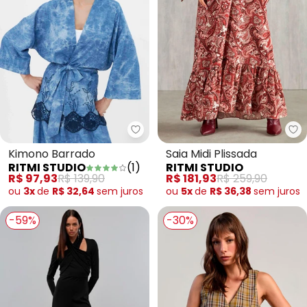
Ritmi Studio - Kimono Barrado
Ri
Kimono Barrado
Saia Midi Plissada
RITMI STUDIO
(
1
)
RITMI STUDIO
R$ 97,93
R$ 139,90
R$ 181,93
R$ 259,90
ou
3x
de
R$ 32,64
sem
juros
ou
5x
de
R$ 36,38
sem
juros
-59%
-30%