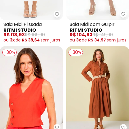
Ritmi Studio - Saia Midi Plissada
Ri
Saia Midi Plissada
Saia Midi com Guipir
RITMI STUDIO
RITMI STUDIO
R$ 118,93
R$ 169,90
R$ 104,93
R$ 149,90
ou
3x
de
R$ 39,64
sem
juros
ou
3x
de
R$ 34,97
sem
juros
-30%
-30%