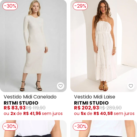
-30%
-29%
Ritmi Studio - Vestido Midi Cane
Ri
Vestido Midi Canelado
Vestido Midi Laise
RITMI STUDIO
RITMI STUDIO
R$ 83,93
R$ 119,90
R$ 202,93
R$ 289,90
ou
2x
de
R$ 41,96
sem
juros
ou
5x
de
R$ 40,58
sem
juros
-30%
-30%