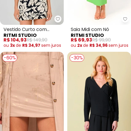
Ritmi Studio - Vestido Curto co
Ri
Vestido Curto com
Saia Midi com Nó
RITMI STUDIO
RITMI STUDIO
Pregas
R$ 104,93
R$ 149,90
R$ 69,93
R$ 99,90
ou
3x
de
R$ 34,97
sem
juros
ou
2x
de
R$ 34,96
sem
juros
-60%
-30%