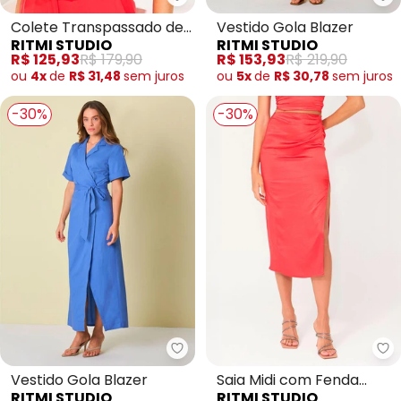
Ritmi Studio - Colete Transpass
Ri
Colete Transpassado de
Vestido Gola Blazer
RITMI STUDIO
RITMI STUDIO
Alfaiataria
R$ 125,93
R$ 179,90
R$ 153,93
R$ 219,90
ou
4x
de
R$ 31,48
sem
juros
ou
5x
de
R$ 30,78
sem
juros
-30%
-30%
Ritmi Studio - Vestido Gola Blaz
Ri
Vestido Gola Blazer
Saia Midi com Fenda
RITMI STUDIO
RITMI STUDIO