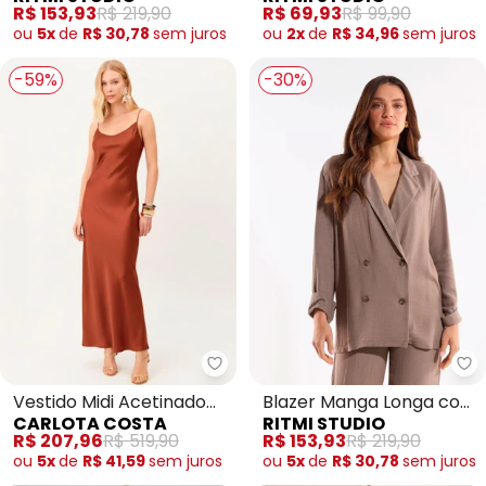
Frente
R$ 153,93
R$ 219,90
R$ 69,93
R$ 99,90
ou
5x
de
R$ 30,78
sem
juros
ou
2x
de
R$ 34,96
sem
juros
-59%
-30%
Carlota Costa - Vestido Midi A
Ri
Vestido Midi Acetinado
Blazer Manga Longa com
CARLOTA COSTA
RITMI STUDIO
Vermelho
Transpasse
R$ 207,96
R$ 519,90
R$ 153,93
R$ 219,90
ou
5x
de
R$ 41,59
sem
juros
ou
5x
de
R$ 30,78
sem
juros