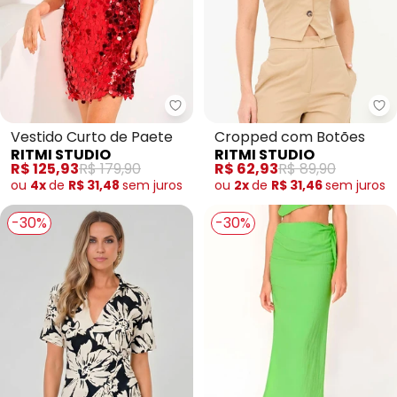
Ritmi Studio - Vestido Curto de
Ri
Vestido Curto de Paete
Cropped com Botões
RITMI STUDIO
RITMI STUDIO
R$ 125,93
R$ 179,90
R$ 62,93
R$ 89,90
ou
4x
de
R$ 31,48
sem
juros
ou
2x
de
R$ 31,46
sem
juros
-30%
-30%