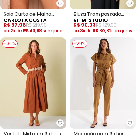
Carlota Costa - Saia Curta de
Ri
Saia Curta de Malha
Blusa Transpassada
CARLOTA COSTA
RITMI STUDIO
Marrom
Manga Longa
R$ 87,96
R$ 219,90
R$ 90,93
R$ 129,90
ou
2x
de
R$ 43,98
sem
juros
ou
3x
de
R$ 30,31
sem
juros
-30%
-29%
Ritmi Studio - Vestido Mid com 
Ri
Vestido Mid com Botoes
Macacão com Bolsos