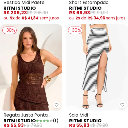
Vestido Midi Paete
Short Estampado
RITMI STUDIO
RITMI STUDIO
R$ 209,23
R$ 298,90
R$ 69,93
R$ 99,90
ou
5x
de
R$ 41,84
sem
juros
ou
2x
de
R$ 34,96
sem
juros
-30%
-30%
Ritmi Studio - Regata Justa Po
Ri
Regata Justa Ponta
Saia Midi
RITMI STUDIO
(
1
)
RITMI STUDIO
Assimetrica Renda
R$ 55,93
R$ 79,90
R$ 55,93
R$ 79,90