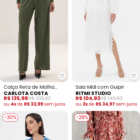
Carlota Costa - Calça Reta de 
Ri
Calça Reta de Malha
Saia Midi com Guipir
CARLOTA COSTA
RITMI STUDIO
Verde
R$ 135,96
R$ 339,90
R$ 104,93
R$ 149,90
ou
4x
de
R$ 33,99
sem
juros
ou
3x
de
R$ 34,97
sem
juros
-30%
-29%