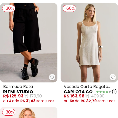
-30%
-60%
Ritmi Studio - Bermuda Reta
Ca
Bermuda Reta
Vestido Curto Regata
RITMI STUDIO
CARLOTA COSTA
(
1
)
Bege
R$ 125,93
R$ 179,90
R$ 163,96
R$ 409,90
ou
4x
de
R$ 31,48
sem
juros
ou
5x
de
R$ 32,79
sem
juros
-30%