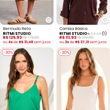
Ritmi Studio - Bermuda Reta
Ri
Bermuda Reta
Camisa Básica
RITMI STUDIO
RITMI STUDIO
(
1
)
R$ 125,93
R$ 179,90
R$ 111,93
R$ 159,90
ou
4x
de
R$ 31,48
sem
juros
ou
3x
de
R$ 37,31
sem
juros
-30%
-30%