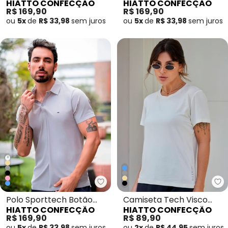
HIATTO CONFECÇÃO
HIATTO CONFECÇÃO
Grafite
Masculina Marinho
R$ 169,90
R$ 169,90
ou
5x
de
R$ 33,98
sem
juros
ou
5x
de
R$ 33,98
sem
juros
+
Hiatto Confecção - Polo Sportt
Hi
Polo Sporttech Botão
Camiseta Tech Visco
HIATTO CONFECÇÃO
HIATTO CONFECÇÃO
Masculina Cinza
Feminina Off White
R$ 169,90
R$ 89,90
ou
5x
de
R$ 33,98
sem
juros
ou
2x
de
R$ 44,95
sem
juros