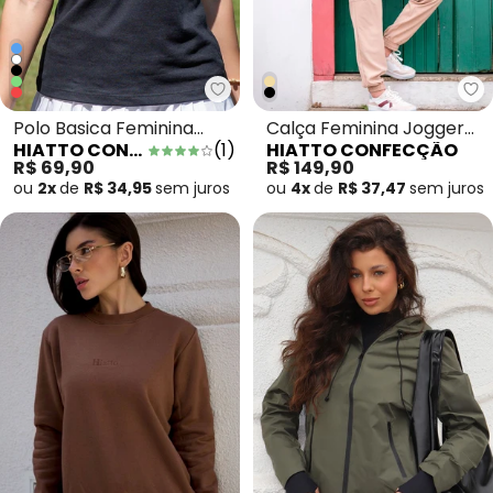
Hiatto Confecção - Polo Basica
Hi
Polo Basica Feminina
Calça Feminina Jogger
HIATTO CONFECÇÃO
(
1
)
HIATTO CONFECÇÃO
Preto
Cargo Bege
R$ 69,90
R$ 149,90
ou
2x
de
R$ 34,95
sem
juros
ou
4x
de
R$ 37,47
sem
juros