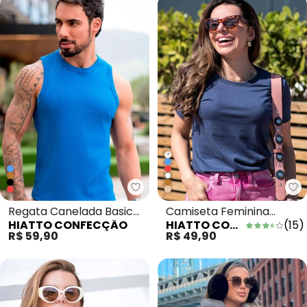
+
Hiatto Confecção - Regata Cane
Hi
Regata Canelada Basic
Camiseta Feminina
HIATTO CONFECÇÃO
HIATTO CONFECÇÃO
(
15
)
Masculina Azul Bic
Manga Curta Branca
R$ 59,90
R$ 49,90
Marinho