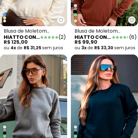
+
Hiatto Confecção - Blusa de Mo
Hi
Blusa de Moletom
Blusa de Moletom
HIATTO CONFECÇÃO
(
2
)
HIATTO CONFECÇÃO
(
6
)
Feminino La Vita
Peluciado Feminino
R$ 125,00
R$ 99,90
Semplice Off
Marrom
ou
4x
de
R$ 31,25
sem
juros
ou
3x
de
R$ 33,30
sem
juros
+
+