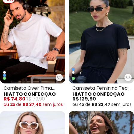
Hiatto Confecção - Camiseta O
Hi
Camiseta Over Pima
Camiseta Feminina Tech
HIATTO CONFECÇÃO
HIATTO CONFECÇÃO
Basic Masculina Branco
Modal Preto
R$ 74,80
R$ 79,90
R$ 129,90
ou
2x
de
R$ 37,40
sem
juros
ou
4x
de
R$ 32,47
sem
juros