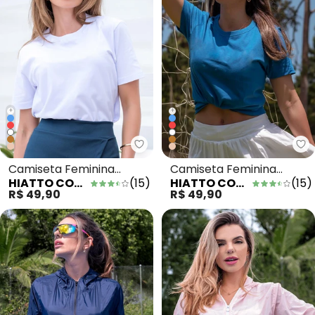
+
+
Hiatto Confecção - Camiseta F
Hi
Camiseta Feminina
Camiseta Feminina
HIATTO CONFECÇÃO
(
15
)
HIATTO CONFECÇÃO
(
15
)
Manga Curta Branca
Manga Curta Branca Azul
R$ 49,90
R$ 49,90
Branca
Bic