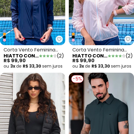
Hiatto Confecção - Corta Vent
Hi
Corta Vento Feminina
Corta Vento Feminina
HIATTO CONFECÇÃO
(
2
)
HIATTO CONFECÇÃO
(
2
)
Impermeável Marinho
Impermeável Rosa
R$ 99,90
R$ 99,90
ou
3x
de
R$ 33,30
sem
juros
ou
3x
de
R$ 33,30
sem
juros
-5%