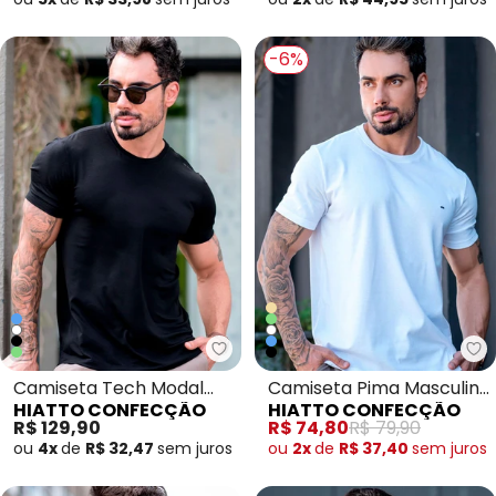
-6%
Hiatto Confecção - Camiseta T
Camiseta Tech Modal
Camiseta Pima Masculina
HIATTO CONFECÇÃO
HIATTO CONFECÇÃO
Masculina Preto
Branco
R$ 129,90
R$ 74,80
R$ 79,90
ou
4x
de
R$ 32,47
sem
juros
ou
2x
de
R$ 37,40
sem
juros