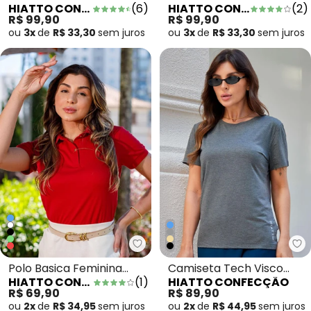
HIATTO CONFECÇÃO
(
6
)
HIATTO CONFECÇÃO
(
2
)
Peluciado Fem Mescla
Impermeável Neon
R$ 99,90
R$ 99,90
Laranja
ou
3x
de
R$ 33,30
sem
juros
ou
3x
de
R$ 33,30
sem
juros
Hiatto Confecção - Polo Basica
Hi
Polo Basica Feminina
Camiseta Tech Visco
HIATTO CONFECÇÃO
(
1
)
HIATTO CONFECÇÃO
Vermelho
Feminina Mescla Grafite
R$ 69,90
R$ 89,90
ou
2x
de
R$ 34,95
sem
juros
ou
2x
de
R$ 44,95
sem
juros