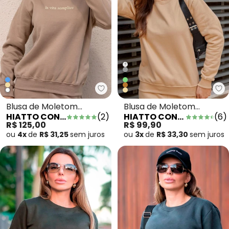
+
Hiatto Confecção - Blusa de Mo
Hi
Blusa de Moletom
Blusa de Moletom
HIATTO CONFECÇÃO
(
2
)
HIATTO CONFECÇÃO
(
6
)
Feminino La Vita
Peluciado Feminino Bege
R$ 125,00
R$ 99,90
Semplice Caqui
ou
4x
de
R$ 31,25
sem
juros
ou
3x
de
R$ 33,30
sem
juros