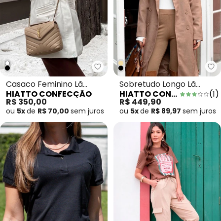
Hiatto Confecção - Casaco Femi
Hi
Casaco Feminino Lã
Sobretudo Longo Lã
HIATTO CONFECÇÃO
HIATTO CONFECÇÃO
(
1
)
Batida Zíper Off White
Batida Canelada Ocre
R$ 350,00
R$ 449,90
ou
5x
de
R$ 70,00
sem
juros
ou
5x
de
R$ 89,97
sem
juros