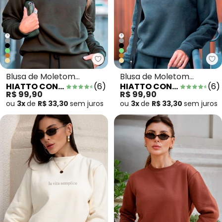
+
+
Hiatto Confecção - Blusa de Mo
Hi
Blusa de Moletom
Blusa de Moletom
HIATTO CONFECÇÃO
(
6
)
HIATTO CONFECÇÃO
(
6
)
Peluciado Fem Verde
Peluciado Fem Grafite
R$ 99,90
R$ 99,90
Oliva
ou
3x
de
R$ 33,30
sem
juros
ou
3x
de
R$ 33,30
sem
juros