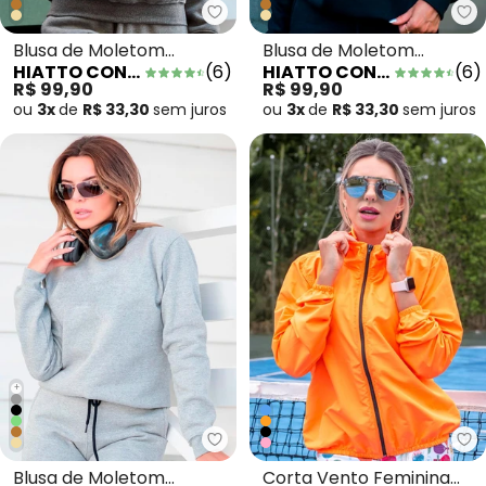
Hiatto Confecção - Blusa de Mo
Hi
Blusa de Moletom
Blusa de Moletom
HIATTO CONFECÇÃO
(
6
)
HIATTO CONFECÇÃO
(
6
)
Peluciado Fem Mescla
Peluciado Fem Preto
R$ 99,90
R$ 99,90
Grafite
ou
3x
de
R$ 33,30
sem
juros
ou
3x
de
R$ 33,30
sem
juros
+
Hiatto Confecção - Blusa de M
Hi
Blusa de Moletom
Corta Vento Feminina