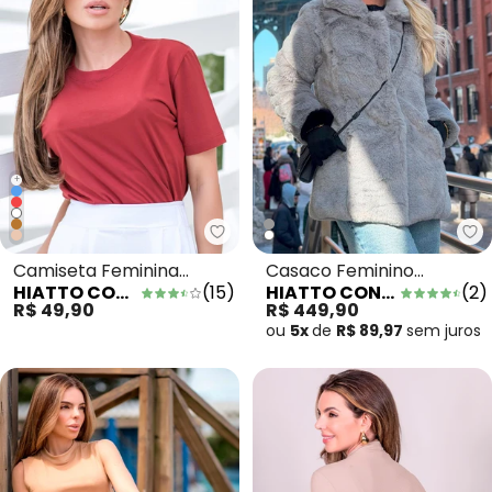
+
Hiatto Confecção - Camiseta F
Hi
Camiseta Feminina
Casaco Feminino
HIATTO CONFECÇÃO
(
15
)
HIATTO CONFECÇÃO
(
2
)
Manga Curta Branca
Alongado em Pelo Cinza
R$ 49,90
R$ 449,90
Bordo
ou
5x
de
R$ 89,97
sem
juros