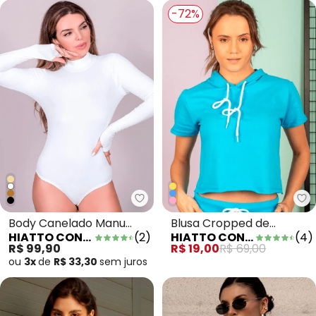
-72%
Hiatto Confecção - Body Canel
Hi
Body Canelado Manu
Blusa Cropped de
HIATTO CONFECÇÃO
(
2
)
HIATTO CONFECÇÃO
(
4
)
Manga Longa Off White
Moletinho Azul
R$ 99,90
R$ 19,00
R$ 69,00
ou
3x
de
R$ 33,30
sem
juros