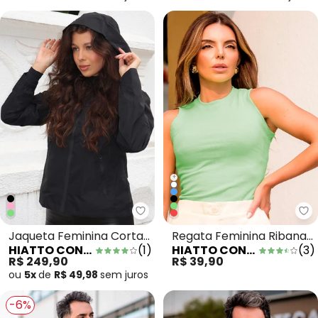
+
Hiatto Confecção - Jaqueta Fe
Hi
Jaqueta Feminina Corta
Regata Feminina Ribana
HIATTO CONFECÇÃO
(
1
)
HIATTO CONFECÇÃO
(
3
)
Vento Forrada Preto
Canelada Verde Claro
R$ 249,90
R$ 39,90
ou
5x
de
R$ 49,98
sem
juros
-6%