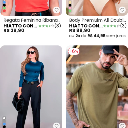
Hiatto Confecção - Regata Fem
Hi
Regata Feminina Ribana
Body Premiuim All Double
HIATTO CONFECÇÃO
(
3
)
HIATTO CONFECÇÃO
(
3
)
Canelada Laranja
Bege
R$ 39,90
R$ 89,90
ou
2x
de
R$ 44,95
sem
juros
-6%