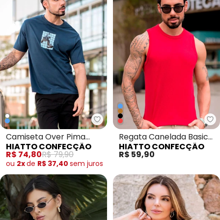
Hiatto Confecção - Camiseta Ov
Hi
Camiseta Over Pima
Regata Canelada Basic
HIATTO CONFECÇÃO
HIATTO CONFECÇÃO
Style Masculina Marinho
Masculina Vermelho
R$ 74,80
R$ 79,90
R$ 59,90
ou
2x
de
R$ 37,40
sem
juros