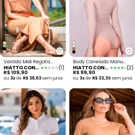
Hiatto Confecção - Vestido Mid
Hi
Vestido Midi Regata
Body Canelado Manu
HIATTO CONFECÇÃO
(
1
)
HIATTO CONFECÇÃO
(
2
)
Fenda Lateral Bege
Manga Longa Bege
R$ 109,90
R$ 99,90
ou
3x
de
R$ 36,63
sem
juros
ou
3x
de
R$ 33,30
sem
juros