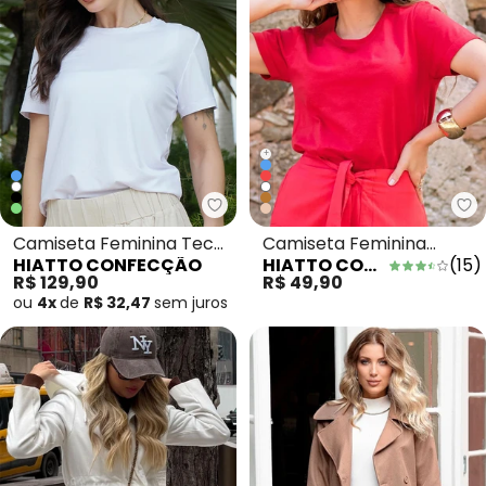
+
Hiatto Confecção - Camiseta F
Hi
Camiseta Feminina Tech
Camiseta Feminina
HIATTO CONFECÇÃO
HIATTO CONFECÇÃO
(
15
)
Modal Branca
Manga Curta Branca
R$ 129,90
R$ 49,90
Vermelho
ou
4x
de
R$ 32,47
sem
juros