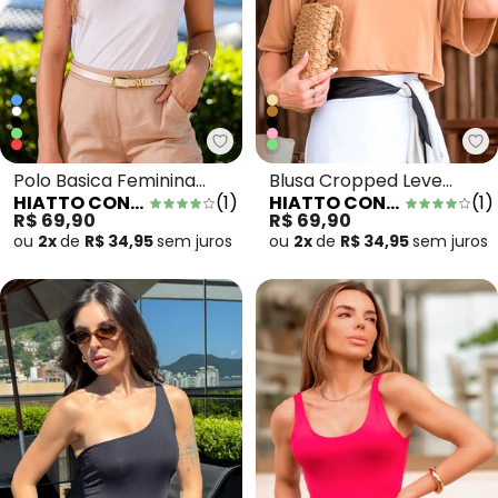
Hiatto Confecção - Polo Basica
Hi
Polo Basica Feminina
Blusa Cropped Leve
HIATTO CONFECÇÃO
(
1
)
HIATTO CONFECÇÃO
(
1
)
Branco
Despojada Ocre
R$ 69,90
R$ 69,90
ou
2x
de
R$ 34,95
sem
juros
ou
2x
de
R$ 34,95
sem
juros