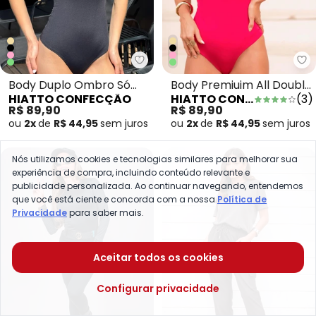
Hiatto Confecção - Body Duplo
Hi
Body Duplo Ombro Só
Body Premiuim All Double
HIATTO CONFECÇÃO
HIATTO CONFECÇÃO
(
3
)
Preto
Rosa
R$ 89,90
R$ 89,90
ou
2x
de
R$ 44,95
sem
juros
ou
2x
de
R$ 44,95
sem
juros
Nós utilizamos cookies e tecnologias similares para melhorar sua
experiência de compra, incluindo conteúdo relevante e
publicidade personalizada. Ao continuar navegando, entendemos
que você está ciente e concorda com a nossa
Política de
Privacidade
para saber mais.
Aceitar todos os cookies
Configurar privacidade