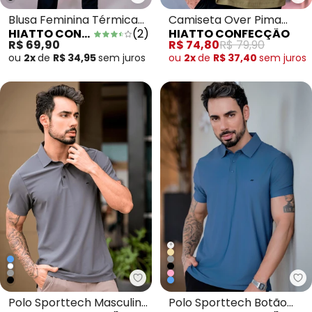
Hiatto Confecção - Blusa Femi
Hi
Blusa Feminina Térmica
Camiseta Over Pima
HIATTO CONFECÇÃO
(
2
)
HIATTO CONFECÇÃO
Segunda Pele Marinho
Good Masculina Verde
R$ 69,90
R$ 74,80
R$ 79,90
Oliva
ou
2x
de
R$ 34,95
sem
juros
ou
2x
de
R$ 37,40
sem
juros
+
Hiatto Confecção - Polo Sportt
Hi
Polo Sporttech Masculina
Polo Sporttech Botão