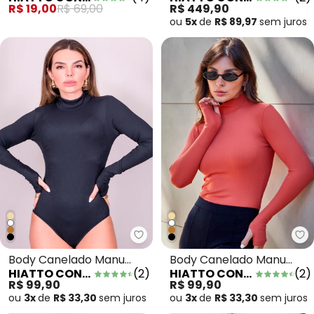
Moletinho Rosa
Alongado em Pelo Off
R$ 19,00
R$ 69,00
R$ 449,90
White
ou
5x
de
R$ 89,97
sem
juros
Hiatto Confecção - Body Cane
Hi
Body Canelado Manu
Body Canelado Manu
HIATTO CONFECÇÃO
(
2
)
HIATTO CONFECÇÃO
(
2
)
Manga Longa Preto
Manga Longa Telha
R$ 99,90
R$ 99,90
ou
3x
de
R$ 33,30
sem
juros
ou
3x
de
R$ 33,30
sem
juros