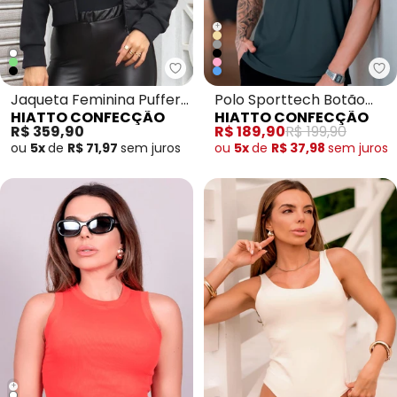
+
Hiatto Confecção - Jaqueta Fe
Hi
Jaqueta Feminina Puffer
Polo Sporttech Botão
HIATTO CONFECÇÃO
HIATTO CONFECÇÃO
Mangas Neoprene Preto
Grafite
R$ 359,90
R$ 189,90
R$ 199,90
ou
5x
de
R$ 71,97
sem
juros
ou
5x
de
R$ 37,98
sem
juros
+