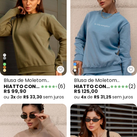
+
Hiatto Confecção - Blusa de Mo
Hi
Blusa de Moletom
Blusa de Moletom
HIATTO CONFECÇÃO
(
6
)
HIATTO CONFECÇÃO
(
2
)
Peluciado Feminino
Feminino La Vita
R$ 99,90
R$ 125,00
Verde
Semplice Azul
ou
3x
de
R$ 33,30
sem
juros
ou
4x
de
R$ 31,25
sem
juros