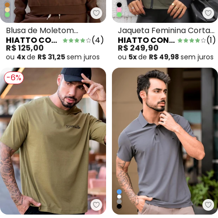
Hiatto Confecção - Blusa de M
Hi
Blusa de Moletom
Jaqueta Feminina Corta
HIATTO CONFECÇÃO
(
4
)
HIATTO CONFECÇÃO
(
1
)
Feminina Tradicional
Vento Forrada Verde
R$ 125,00
R$ 249,90
Marrom
Musgo
ou
4x
de
R$ 31,25
sem
juros
ou
5x
de
R$ 49,98
sem
juros
-6%
Hiatto Confecção - Camiseta O
Hi