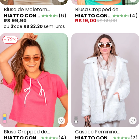
Hiatto Confecção - Blusa de Mo
Hi
Blusa de Moletom
Blusa Cropped de
HIATTO CONFECÇÃO
(
6
)
HIATTO CONFECÇÃO
(
4
)
Peluciado Feminino Off
Moletinho Turquesa
R$ 99,90
R$ 19,00
R$ 69,00
White
ou
3x
de
R$ 33,30
sem
juros
-72%
Hiatto Confecção - Blusa Crop
Hi
Blusa Cropped de
Casaco Feminino
HIATTO CONFECÇÃO
(
4
)
HIATTO CONFECÇÃO
(
2
)