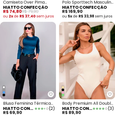
Camiseta Over Pima
Polo Sporttech Masculina
HIATTO CONFECÇÃO
HIATTO CONFECÇÃO
Good Masculina Verde
Grafite
R$ 74,80
R$ 79,90
R$ 169,90
Oliva
ou
2x
de
R$ 37,40
sem
juros
ou
5x
de
R$ 33,98
sem
juros
Hiatto Confecção - Blusa Femi
Hi
Blusa Feminina Térmica
Body Premiuim All Double
HIATTO CONFECÇÃO
(
2
)
HIATTO CONFECÇÃO
(
3
)
Segunda Pele Marinho
Bege
R$ 69,90
R$ 89,90