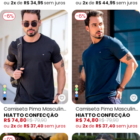
ou
2x
de
R$ 34,95
sem
juros
ou
2x
de
R$ 44,95
sem
juros
-6%
-6%
Camiseta Pima Masculina
Camiseta Pima Masculina
HIATTO CONFECÇÃO
HIATTO CONFECÇÃO
Preto
Marinho
R$ 74,80
R$ 79,90
R$ 74,80
R$ 79,90
ou
2x
de
R$ 37,40
sem
juros
ou
2x
de
R$ 37,40
sem
juros
-6%